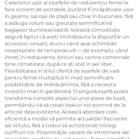
Caracterul ușor al eşarfelor de vară pentru femei le
face extrem de portabile, putând fi încăpătoare ușor
în geante, sacoșe de plajă sau chiar în buzunare, fără
a adăuga volum sau greutate semnificativă
bagajelor dumneavoastră. Această comoditate
asigură faptul că aveți întotdeauna la dispoziție un
accesoriu versatil, atunci când apar schimbări
neașteptate de temperatură — de exemplu, când
intrați în restaurante, birouri sau centre comerciale
bine climatizate, după ce ați stat în aer liber.
Flexibilitatea în stilul oferită de eşarfele de vară
pentru femei multiplică în mod semnificativ
posibilitățile de îmbrăcăminte, fără a necesita
investiții mari în garderobă. O singură eşarfă poate
transforma complet aspectul unor piese de bază,
permițându-vă să creați lookuri noi pornind de la
articole deja existente. Această abordare cost-
eficientă a modei vă permite actualizări frecvente
ale stilului, fără a trebui să achiziționați întregi
outfituri noi. Proprietățile ușoare de întreținere ale