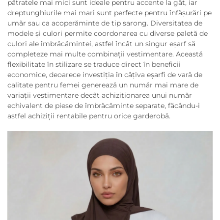
pătratele mai mici sunt ideale pentru accente la gât, iar
dreptunghiurile mai mari sunt perfecte pentru înfășurări pe
umăr sau ca acoperăminte de tip sarong. Diversitatea de
modele și culori permite coordonarea cu diverse paletă de
culori ale îmbrăcămintei, astfel încât un singur eșarf să
completeze mai multe combinații vestimentare. Această
flexibilitate în stilizare se traduce direct în beneficii
economice, deoarece investiția în câțiva eșarfi de vară de
calitate pentru femei generează un număr mai mare de
variații vestimentare decât achiziționarea unui număr
echivalent de piese de îmbrăcăminte separate, făcându-i
astfel achiziții rentabile pentru orice garderobă.