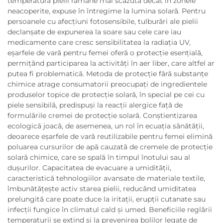
temperatura pielii rămâne mai scăzută decât în zonele
neacoperite, expuse în întregime la lumina solară. Pentru
persoanele cu afecțiuni fotosensibile, tulburări ale pielii
declanșate de expunerea la soare sau cele care iau
medicamente care cresc sensibilitatea la radiația UV,
eşarfele de vară pentru femei oferă o protecție esențială,
permițând participarea la activități în aer liber, care altfel ar
putea fi problematică. Metoda de protecție fără substanțe
chimice atrage consumatorii preocupați de ingredientele
produselor topice de protecție solară, în special pe cei cu
piele sensibilă, predispuși la reacții alergice față de
formulările cremei de protecție solară. Conștientizarea
ecologică joacă, de asemenea, un rol în ecuația sănătății,
deoarece eşarfele de vară reutilizabile pentru femei elimină
poluarea cursurilor de apă cauzată de cremele de protecție
solară chimice, care se spală în timpul înotului sau al
dușurilor. Capacitatea de evacuare a umidității,
caracteristică tehnologiilor avansate de materiale textile,
îmbunătățește activ starea pielii, reducând umiditatea
prelungită care poate duce la iritații, erupții cutanate sau
infecții fungice în climatul cald și umed. Beneficiile reglării
temperaturii se extind și la prevenirea bolilor legate de