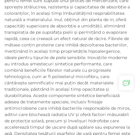
pentru femei sunt supuse unui proces de mercerizare, care
sporește strălucirea, rezistența și capacitatea de absorbție a
coloranților, în același timp îmbunătățind respirabilitatea
naturală a materialului. Inul, obținut din planta de in, oferă
capacități superioare de absorbție a umidității, eliminând
transpirația de pe suprafața pielii și permițând o evaporare
rapidă, ceea ce creează un efect natural de răcire. Fibrele de
mătase conțin proteine care inhibă dezvoltarea bacteriilor,
menținând în același timp proprietățile hipoalergenice,
ideale pentru tipurile de piele sensibile. Inovațiile moderne
au introdus amestecuri sintetice performante, care
combină beneficiile fibrelor naturale cu progresele
tehnologice, cum ar fi poliesterul microfibru, care
cântărește semnificativ mai puțin decât materialele
tradiționale, păstrând în același timp opacitatea și
durabilitatea. Aceste componente sintetice beneficiază
adesea de tratamente speciale, inclusiv finisaje
antimicrobiene care inhibă bacteriile responsabile de miros,
aditivi care blochează radiația UV și oferă factori măsurabili
de protecție solară, precum și învelișuri hidrofobe care
accelerează timpul de uscare după spălare sau expunerea la
apă. Densitatea țesăturii eșarfelor de vară pentru femei este