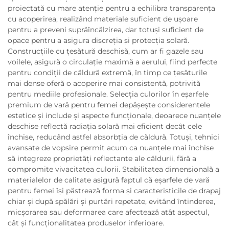
proiectată cu mare atenție pentru a echilibra transparența
cu acoperirea, realizând materiale suficient de ușoare
pentru a preveni suprăîncălzirea, dar totuși suficient de
opace pentru a asigura discreția și protecția solară.
Construcțiile cu țesătură deschisă, cum ar fi gazele sau
voilele, asigură o circulație maximă a aerului, fiind perfecte
pentru condiții de căldură extremă, în timp ce țesăturile
mai dense oferă o acoperire mai consistentă, potrivită
pentru mediile profesionale. Selecția culorilor în eșarfele
premium de vară pentru femei depășește considerentele
estetice și include și aspecte funcționale, deoarece nuanțele
deschise reflectă radiația solară mai eficient decât cele
închise, reducând astfel absorbția de căldură. Totuși, tehnici
avansate de vopsire permit acum ca nuanțele mai închise
să integreze proprietăți reflectante ale căldurii, fără a
compromite vivacitatea culorii. Stabilitatea dimensională a
materialelor de calitate asigură faptul că eșarfele de vară
pentru femei își păstrează forma și caracteristicile de drapaj
chiar și după spălări și purtări repetate, evitând întinderea,
micșorarea sau deformarea care afectează atât aspectul,
cât și funcționalitatea produselor inferioare.