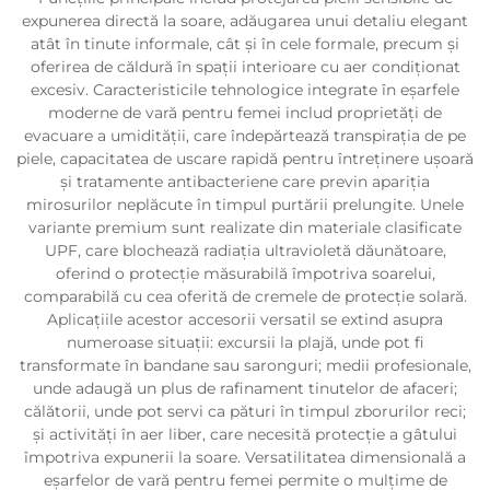
expunerea directă la soare, adăugarea unui detaliu elegant
atât în tinute informale, cât și în cele formale, precum și
oferirea de căldură în spații interioare cu aer condiționat
excesiv. Caracteristicile tehnologice integrate în eșarfele
moderne de vară pentru femei includ proprietăți de
evacuare a umidității, care îndepărtează transpirația de pe
piele, capacitatea de uscare rapidă pentru întreținere ușoară
și tratamente antibacteriene care previn apariția
mirosurilor neplăcute în timpul purtării prelungite. Unele
variante premium sunt realizate din materiale clasificate
UPF, care blochează radiația ultravioletă dăunătoare,
oferind o protecție măsurabilă împotriva soarelui,
comparabilă cu cea oferită de cremele de protecție solară.
Aplicațiile acestor accesorii versatil se extind asupra
numeroase situații: excursii la plajă, unde pot fi
transformate în bandane sau saronguri; medii profesionale,
unde adaugă un plus de rafinament tinutelor de afaceri;
călătorii, unde pot servi ca pături în timpul zborurilor reci;
și activități în aer liber, care necesită protecție a gâtului
împotriva expunerii la soare. Versatilitatea dimensională a
eșarfelor de vară pentru femei permite o mulțime de