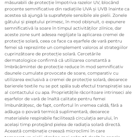
măsurabili de protecție împotriva razelor UV, blocând
procente semnificative din radiațiile UVA și UVB înainte ca
acestea să ajungă la suprafețele sensibile ale pielii. Zonele
gâtului și pieptului primesc, în mod obișnuit, o expunere
semnificativă la soare în timpul activităților zilnice, dar
aceste zone sunt adesea neglijate la aplicarea cremei de
protecție solară, ceea ce face ca eşarfele de vară pentru
femei să reprezinte un complement valoros al strategiilor
cuprinzătoare de protecție solară. Cercetările
dermatologice confirmă că utilizarea constantă a
îmbrăcămintei de protecție reduce în mod semnificativ
daunele cumulate provocate de soare, comparativ cu
utilizarea exclusivă a cremei de protecție solară, deoarece
barierele textile nu se pot spăla sub efectul transpirației sau
al contactului cu apa. Proprietățile răcoritoare intrinseci ale
eşarfelor de vară de înaltă calitate pentru femei
îmbunătățesc, de fapt, confortul în vremea caldă, fără a
adăuga o povară termică suplimentară, deoarece
materialele respirabile facilitează circulația aerului, în
același timp protejând pielea de radiația solară directă.
Această combinație creează microclimi în care