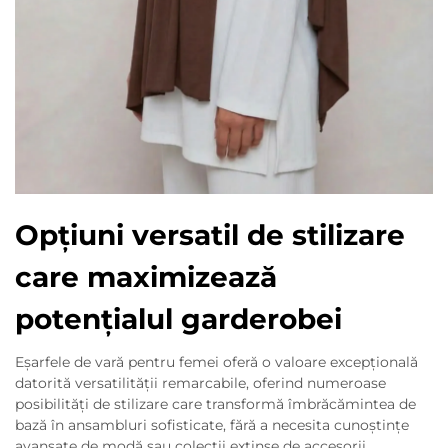
Opțiuni versatil de stilizare
care maximizează
potențialul garderobei
Eșarfele de vară pentru femei oferă o valoare excepțională
datorită versatilității remarcabile, oferind numeroase
posibilități de stilizare care transformă îmbrăcămintea de
bază în ansambluri sofisticate, fără a necesita cunoștințe
avansate de modă sau colecții extinse de accesorii.