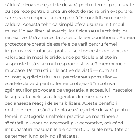
căldură, deoarece eşarfele de vară pentru femei pot fi udate
cu apă rece pentru a crea un efect de răcire prin evaporare,
care scade temperatura corporală în condiții extreme de
căldură. Această tehnică simplă oferă ușurare în timpul
muncii în aer liber, al exercițiilor fizice sau al activităților
recreative, fără a necesita accesul la aer condiționat. Bariera
protectoare creată de eşarfele de vară pentru femei
împotriva vântului și a prafului se dovedește deosebit de
valoroasă în mediile aride, unde particulele aflate în
suspensie irită sistemul respirator și usucă membranele
mucoase. Pentru stilurile active de viață — cum ar fi
drumeția, grădinăritul sau practicarea sporturilor —
eşarfele de vară pentru femei protejează împotriva
zgârieturilor provocate de vegetație, a accesului insectelor
la suprafața pielii și a alergenilor din mediu care
declanșează reacții de sensibilizare. Aceste beneficii
multiple pentru sănătate plasează eşarfele de vară pentru
femei în categoria uneltelor practice de menținere a
sănătății, nu doar ca accesorii pur decorative, aducând
îmbunătățiri măsurabile ale confortului și ale rezultatelor
pe termen lung privind sănătatea.