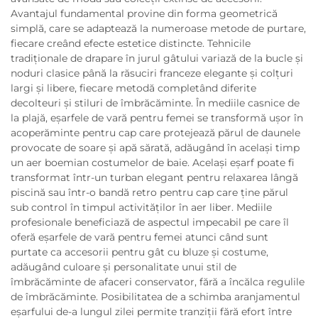
Avantajul fundamental provine din forma geometrică
simplă, care se adaptează la numeroase metode de purtare,
fiecare creând efecte estetice distincte. Tehnicile
tradiționale de drapare în jurul gâtului variază de la bucle și
noduri clasice până la răsuciri franceze elegante și colțuri
largi și libere, fiecare metodă completând diferite
decolteuri și stiluri de îmbrăcăminte. În mediile casnice de
la plajă, eșarfele de vară pentru femei se transformă ușor în
acoperăminte pentru cap care protejează părul de daunele
provocate de soare și apă sărată, adăugând în același timp
un aer boemian costumelor de baie. Același eșarf poate fi
transformat într-un turban elegant pentru relaxarea lângă
piscină sau într-o bandă retro pentru cap care ține părul
sub control în timpul activităților în aer liber. Mediile
profesionale beneficiază de aspectul impecabil pe care îl
oferă eșarfele de vară pentru femei atunci când sunt
purtate ca accesorii pentru gât cu bluze și costume,
adăugând culoare și personalitate unui stil de
îmbrăcăminte de afaceri conservator, fără a încălca regulile
de îmbrăcăminte. Posibilitatea de a schimba aranjamentul
eșarfului de-a lungul zilei permite tranziții fără efort între