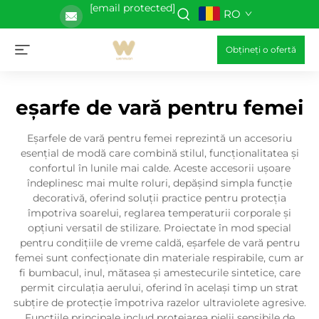
[email protected]
RO
Obțineți o ofertă
eșarfe de vară pentru femei
Eșarfele de vară pentru femei reprezintă un accesoriu
esențial de modă care combină stilul, funcționalitatea și
confortul în lunile mai calde. Aceste accesorii ușoare
îndeplinesc mai multe roluri, depășind simpla funcție
decorativă, oferind soluții practice pentru protecția
împotriva soarelui, reglarea temperaturii corporale și
opțiuni versatil de stilizare. Proiectate în mod special
pentru condițiile de vreme caldă, eșarfele de vară pentru
femei sunt confecționate din materiale respirabile, cum ar
fi bumbacul, inul, mătasea și amestecurile sintetice, care
permit circulația aerului, oferind în același timp un strat
subțire de protecție împotriva razelor ultraviolete agresive.
Funcțiile principale includ protejarea pielii sensibile de