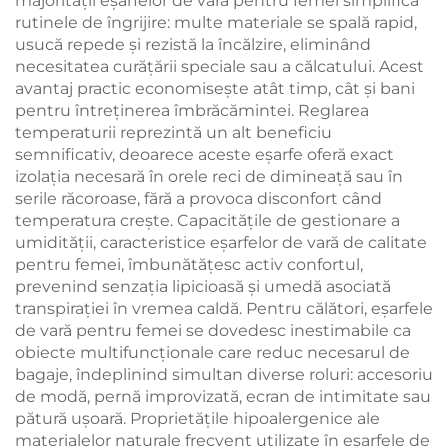
majorității eşarfelor de vară pentru femei simplifică
rutinele de îngrijire: multe materiale se spală rapid,
usucă repede și rezistă la încălzire, eliminând
necesitatea curățării speciale sau a călcatului. Acest
avantaj practic economisește atât timp, cât și bani
pentru întreținerea îmbrăcămintei. Reglarea
temperaturii reprezintă un alt beneficiu
semnificativ, deoarece aceste eşarfe oferă exact
izolația necesară în orele reci de dimineață sau în
serile răcoroase, fără a provoca disconfort când
temperatura crește. Capacitățile de gestionare a
umidității, caracteristice eşarfelor de vară de calitate
pentru femei, îmbunătățesc activ confortul,
prevenind senzația lipicioasă și umedă asociată
transpirației în vremea caldă. Pentru călători, eşarfele
de vară pentru femei se dovedesc inestimabile ca
obiecte multifuncționale care reduc necesarul de
bagaje, îndeplinind simultan diverse roluri: accesoriu
de modă, pernă improvizată, ecran de intimitate sau
pătură ușoară. Proprietățile hipoalergenice ale
materialelor naturale frecvent utilizate în eşarfele de