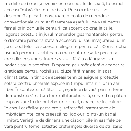
mediile de birou și evenimentele sociale de seară, folosind
aceeași îmbrăcăminte de bază. Persoanele creative
descoperă aplicații inovatoare dincolo de metodele
convenționale, cum ar fi trecerea eșarfului de vară pentru
femei prin ochiurile centurii ca accent colorat la talie,
legarea acestuia în jurul mânerelor geamantanelor pentru
o decorare personalizată a accesorului sau înfășurarea lui în
jurul codițelor ca accesorii elegante pentru păr. Construcția
ușoară permite stratificarea mai multor eșarfe pentru a
crea dimensiune și interes vizual, fără a adăuga volum
nedorit sau disconfort. Draparea pe umăr oferă o acoperire
grațioasă pentru rochii sau bluze fără mâneci în spații
climatizate, în timp ce aceeași tehnică asigură protecție
solară pentru umerele expuse în timpul întâlnirilor în aer
liber. În contextul călătoriilor, eșarfele de vară pentru femei
demonstrează natura lor multifuncțională, servind ca pături
improvizate în timpul zborurilor reci, ecrane de intimitate
în cazul cazărilor partajate și refrescări instantanee ale
îmbrăcămintei care creează noi look-uri dintr-un bagaj
limitat. Variațiile de dimensiune disponibile în eșarfele de
vară pentru femei satisfac preferințele diverse de stilizare: