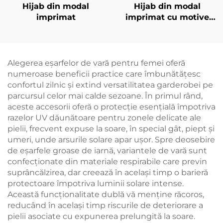
Hijab din modal
Hijab din modal
imprimat
imprimat cu motive
animale – imprimare
de căprioară
Alegerea eşarfelor de vară pentru femei oferă
numeroase beneficii practice care îmbunătățesc
confortul zilnic și extind versatilitatea garderobei pe
parcursul celor mai calde sezoane. În primul rând,
aceste accesorii oferă o protecție esențială împotriva
razelor UV dăunătoare pentru zonele delicate ale
pielii, frecvent expuse la soare, în special gât, piept și
umeri, unde arsurile solare apar ușor. Spre deosebire
de eşarfele groase de iarnă, variantele de vară sunt
confecționate din materiale respirabile care previn
suprâncălzirea, dar creează în același timp o barieră
protectoare împotriva luminii solare intense.
Această funcționalitate dublă vă menține răcoros,
reducând în același timp riscurile de deteriorare a
pielii asociate cu expunerea prelungită la soare.