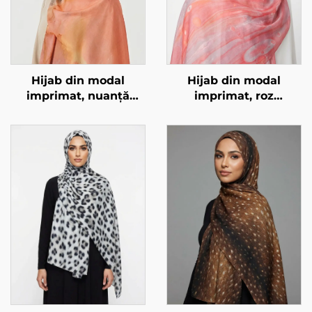
Hijab din modal
Hijab din modal
imprimat, nuanță
imprimat, roz
portocaliu-marmorat
marmură