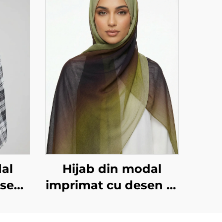
al
Hijab din modal
esen
imprimat cu desen în
 alb
degradare