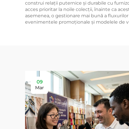
construi relații puternice și durabile cu furniz
acces prioritar la noile colecții, înainte ca a
asemenea, o gestionare mai bună a fluxurilor 
evenimentele promoționale și modelele de vânzare
09
Mar