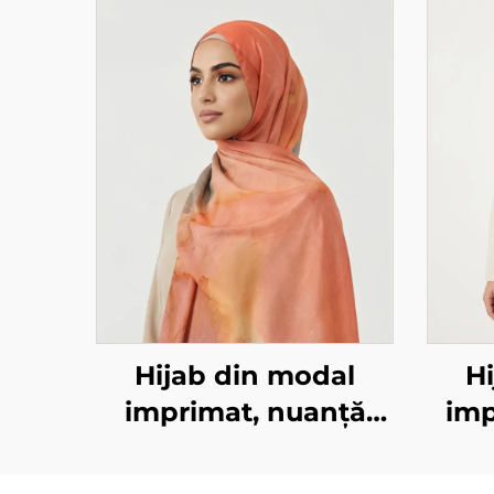
Hijab din modal
H
imprimat, nuanță
imp
portocaliu-marmorat