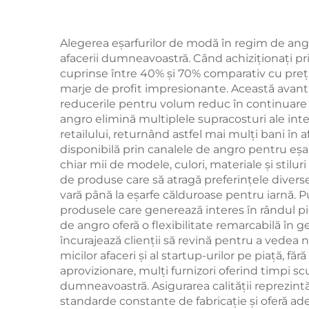
Alegerea eşarfurilor de modă în regim de angro
afacerii dumneavoastră. Când achiziționați pri
cuprinse între 40% și 70% comparativ cu prețur
marje de profit impresionante. Această avan
reducerile pentru volum reduc în continuare c
angro elimină multiplele supracosturi ale inte
retailului, returnând astfel mai mulți bani în
disponibilă prin canalele de angro pentru eşa
chiar mii de modele, culori, materiale și stilu
de produse care să atragă preferințele diverse
vară până la eşarfe călduroase pentru iarnă. Pu
produsele care generează interes în rândul p
de angro oferă o flexibilitate remarcabilă în 
încurajează clienții să revină pentru a vedea n
micilor afaceri și al startup-urilor pe piață, fă
aprovizionare, mulți furnizori oferind timpi scurț
dumneavoastră. Asigurarea calității reprezint
standarde constante de fabricație și oferă ad