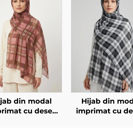
ijab din modal
Hijab din mod
rimat cu desen
imprimat cu d
pătrat, roz
pătrat, negru și