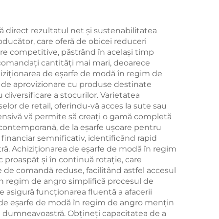
direct rezultatul net și sustenabilitatea
oducător, care oferă de obicei reduceri
are competitive, păstrând în același timp
comandați cantități mai mari, deoarece
hiziționarea de eşarfe de modă în regim de
le de aprovizionare cu produse destinate
iversificare a stocurilor. Varietatea
lor de retail, oferindu-vă acces la sute sau
extensivă vă permite să creați o gamă completă
ea contemporană, de la eşarfe ușoare pentru
 financiar semnificativ, identificând rapid
ră. Achiziționarea de eşarfe de modă în regim
 proaspăt și în continuă rotație, care
ime de comandă reduse, facilitând astfel accesul
or în regim de angro simplifică procesul de
care asigură funcționarea fluentă a afacerii
ți de eşarfe de modă în regim de angro mențin
ția dumneavoastră. Obțineți capacitatea de a