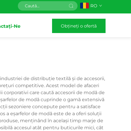
RO
Obțineți o ofertă
ctați-Ne
ustriei de distribuție textilă și de accesorii,
a prețuri competitive. Acest model de afaceri
orii corporativi care caută accesorii de modă de
 a eşarfelor de modă cuprinde o gamă extensivă
ecții sezoniere concepute pentru a satisface
os a eşarfelor de modă este de a oferi soluții
e produse, menținând în același timp marje de
ibilă accesul atât pentru buticurile mici, cât