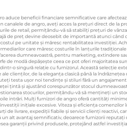
 aduce beneficii financiare semnificative care afectează 
n canalele de angro, aveți acces la prețuri direct de la pr
ile de retail, permițându-vă să stabiliți prețuri de vânz
tajă de preț devine deosebit de importantă atunci când 
ostul pe unitate și măresc rentabilitatea investiției. Ac
rmediarilor care măresc costurile în lanțurile tradiționa
 afacerea dumneavoastră, pentru marketing, extindere sau d
rfe de modă depășește ceea ce pot oferi majoritatea surse
ri dintr-o singură relație cu furnizorul. Această selecție 
 ale clienților, de la eleganța clasică până la îndrăzneț
teți testa ușor noi tendințe și stiluri fără un angajament
ieței țintă și ajustând corespunzător stocul dumneavoast
gestionarea stocurilor, permițându-vă să mențineți un stoc
oile intrări. Mulți furnizori de angro oferă cantități min
ră investiții inițiale excesive. Viteza și eficiența comenzil
i de livrare, expediții fiabile și servicii clienți reactivi, 
ă un alt avantaj semnificativ, deoarece furnizorii reputa
esea garanții privind produsele, protejând astfel investi