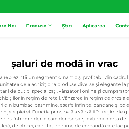
re Noi
Produse
Știri
Aplicarea
Conta
șaluri de modă în vrac
reprezintă un segment dinamic și profitabil din cadrul ind
ortunitatea de a achiziționa produse diverse și elegante l
etarii de butici specializați, vânzătorii online și cumpărăt
chizițiilor în regim de retail. Vânzarea în regim de gros
ri din bumbac, pashmine, eşarfe infinite, bandane și col
rințele pieței. Funcția principală a vânzării în regim de gr
pentru întreprinderile care doresc să-și extindă oferta d
 oferă, de obicei, cantități minime de comandă care fac pos