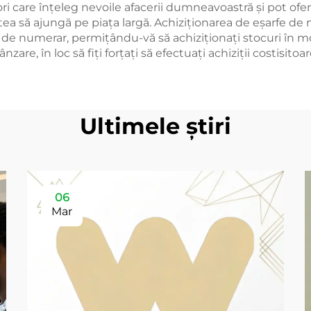
ori care înțeleg nevoile afacerii dumneavoastră și pot oferi
cestea să ajungă pe piața largă. Achiziționarea de eşarfe d
de numerar, permițându-vă să achiziționați stocuri în mod
, în loc să fiți forțați să efectuați achiziții costisitoare
Ultimele știri
06
Mar