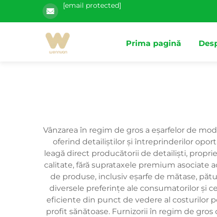
[email protected]
Prima pagină
Desp
Vânzarea în regim de gros a eşarfelor de modă 
oferind detailiștilor și întreprinderilor op
leagă direct producătorii de detailiști, propri
calitate, fără suprataxele premium asociate a
de produse, inclusiv eşarfe de mătase, pătu
diversele preferințe ale consumatorilor și ce
eficiente din punct de vedere al costurilor 
profit sănătoase. Furnizorii în regim de gros