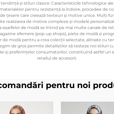
 tendință și stiluri clasice. Caracteristicile tehnologice a
terialelor pentru rezistență la îndoire, procedee de colo
de țesere care creează texteuri și motive unice. Mulți fur
te realizarea de motive complexe și modele personalizate,
os a eşarfelor de modă se întind pe mai multe canale de ret
magazine efemere (pop-up shops), piețe de modă și progra
r de modă pentru a crea colecții selectate, aliniate cu t
gim de gros permite detailiștilor să testeze noi stiluri c
 și preferințelor consumatorilor, constituind astfel un el
retailul de accesorii.
comandări pentru noi prod