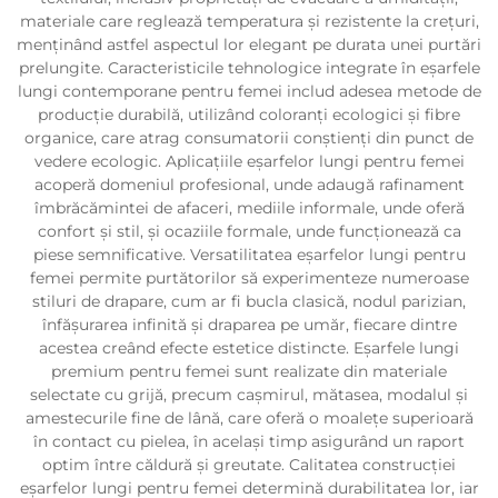
materiale care reglează temperatura și rezistente la crețuri,
menținând astfel aspectul lor elegant pe durata unei purtări
prelungite. Caracteristicile tehnologice integrate în eșarfele
lungi contemporane pentru femei includ adesea metode de
producție durabilă, utilizând coloranți ecologici și fibre
organice, care atrag consumatorii conștienți din punct de
vedere ecologic. Aplicațiile eșarfelor lungi pentru femei
acoperă domeniul profesional, unde adaugă rafinament
îmbrăcămintei de afaceri, mediile informale, unde oferă
confort și stil, și ocaziile formale, unde funcționează ca
piese semnificative. Versatilitatea eșarfelor lungi pentru
femei permite purtătorilor să experimenteze numeroase
stiluri de drapare, cum ar fi bucla clasică, nodul parizian,
înfășurarea infinită și draparea pe umăr, fiecare dintre
acestea creând efecte estetice distincte. Eșarfele lungi
premium pentru femei sunt realizate din materiale
selectate cu grijă, precum cașmirul, mătasea, modalul și
amestecurile fine de lână, care oferă o moalețe superioară
în contact cu pielea, în același timp asigurând un raport
optim între căldură și greutate. Calitatea construcției
eșarfelor lungi pentru femei determină durabilitatea lor, iar