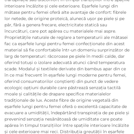
interioare încălzite și cele exterioare. Eşarfele lungi din
mătase pentru femei oferă alte avantaje de confort: fibrele
lor netede, de origine proteică, alunecă ușor pe piele și pe
păr, fără a genera frecare, electricitate statică sau
încurcături, care pot apărea cu materialele mai aspre.
Proprietățile naturale de reglare a temperaturii ale mătasei
fac ca eşarfele lungi pentru femei confecționate din acest
material să fie confortabile într-un domeniu surprinzător de
larg de temperaturi: răcoroase pe piele în medii calde, dar
oferind totuși o izolare adecvată atunci când temperatura
scade. Modalul și textilele derivate din bambus apar din ce
în ce mai frecvent în eşarfele lungi moderne pentru femei,
oferind consumatorilor conștienți din punct de vedere
ecologic opțiuni durabile care păstrează senzația tactilă
moale și calitățile de drapare specifice materialelor
tradiționale de lux. Aceste fibre de origine vegetală din
eşarfele lungi pentru femei oferă o excelentă capacitate de
evacuare a umidității, îndepărtând transpirația de pe piele și
prevenind senzația nesănătoasă de umiditate care poate
apărea în timpul tranzițiilor între spațiile interioare încălzite
și cele exterioare mai reci. Distribuția greutății în eşarfele