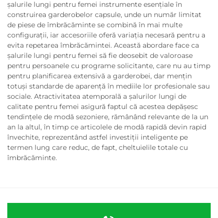
șalurile lungi pentru femei instrumente esențiale în
construirea garderobelor capsule, unde un număr limitat
de piese de îmbrăcăminte se combină în mai multe
configurații, iar accesoriile oferă variația necesară pentru a
evita repetarea îmbrăcămintei. Această abordare face ca
șalurile lungi pentru femei să fie deosebit de valoroase
pentru persoanele cu programe solicitante, care nu au timp
pentru planificarea extensivă a garderobei, dar mențin
totuși standarde de aparență în mediile lor profesionale sau
sociale. Atractivitatea atemporală a șalurilor lungi de
calitate pentru femei asigură faptul că acestea depășesc
tendințele de modă sezoniere, rămânând relevante de la un
an la altul, în timp ce articolele de modă rapidă devin rapid
învechite, reprezentând astfel investiții inteligente pe
termen lung care reduc, de fapt, cheltuielile totale cu
îmbrăcăminte.