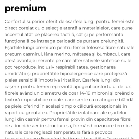
premium
Confortul superior oferit de eşarfele lungi pentru femei este
direct corelat cu o selecție atentă a materialelor, care pune
accentul atât pe plăcerea tactilă, cât și pe performanța
funcțională pe întreaga perioadă de purtare prelungită.
Eşarfele lungi premium pentru femei folosesc fibre naturale
precum cașmirul, lâna merino, mătasea și bumbacul, care
oferă avantaje inerente pe care alternativele sintetice nu le
pot reproduce, inclusiv respirabilitatea, gestionarea
umidității și proprietățile hipoalergenice care protejează
pielea sensibilă împotriva iritațiilor. Eşarfele lungi din
cașmir pentru femei reprezintă apogeul confortului de lux,
fibrele având un diametru de doar 14–19 microni și creând o
textură imposibil de moale, care simte ca o atingere blândă
pe piele, oferind în același timp o căldură excepțională în
raport cu greutatea. Proprietățile izolatoare ale eşarfelor
lungi din cașmir pentru femei provin din capacitatea fibrei
de a închide aer în structura sa, formând buzunare termice
naturale care reglează temperatura fără a provoca
transpirație sau disconfort în timpul tranzițiilor între spațiile