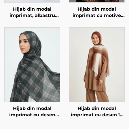
Hijab din modal
Hijab din modal
imprimat, albastru
imprimat cu motive
marmură
animale – imprimare
de căprioară
Hijab din modal
Hijab din modal
imprimat cu desen
imprimat cu desen în
pătrat, verde
degradare