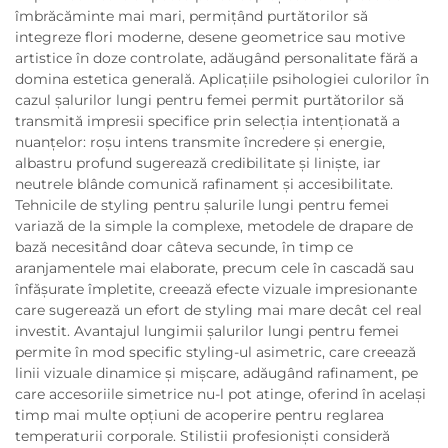
îmbrăcăminte mai mari, permițând purtătorilor să
integreze flori moderne, desene geometrice sau motive
artistice în doze controlate, adăugând personalitate fără a
domina estetica generală. Aplicațiile psihologiei culorilor în
cazul șalurilor lungi pentru femei permit purtătorilor să
transmită impresii specifice prin selecția intenționată a
nuanțelor: roșu intens transmite încredere și energie,
albastru profund sugerează credibilitate și liniște, iar
neutrele blânde comunică rafinament și accesibilitate.
Tehnicile de styling pentru șalurile lungi pentru femei
variază de la simple la complexe, metodele de drapare de
bază necesitând doar câteva secunde, în timp ce
aranjamentele mai elaborate, precum cele în cascadă sau
înfășurate împletite, creează efecte vizuale impresionante
care sugerează un efort de styling mai mare decât cel real
investit. Avantajul lungimii șalurilor lungi pentru femei
permite în mod specific styling-ul asimetric, care creează
linii vizuale dinamice și mișcare, adăugând rafinament, pe
care accesoriile simetrice nu-l pot atinge, oferind în același
timp mai multe opțiuni de acoperire pentru reglarea
temperaturii corporale. Stilistii profesioniști consideră