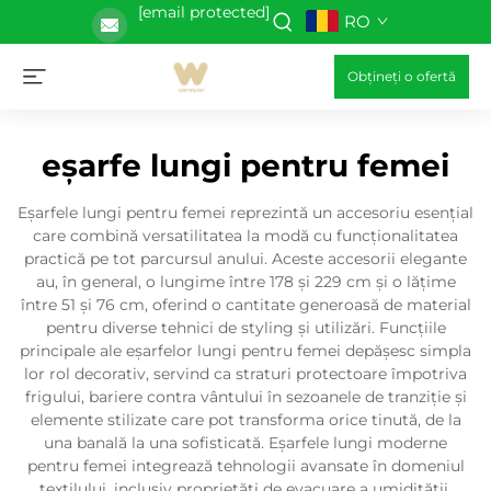
[email protected]
RO
Obțineți o ofertă
eșarfe lungi pentru femei
Eșarfele lungi pentru femei reprezintă un accesoriu esențial
care combină versatilitatea la modă cu funcționalitatea
practică pe tot parcursul anului. Aceste accesorii elegante
au, în general, o lungime între 178 și 229 cm și o lățime
între 51 și 76 cm, oferind o cantitate generoasă de material
pentru diverse tehnici de styling și utilizări. Funcțiile
principale ale eșarfelor lungi pentru femei depășesc simpla
lor rol decorativ, servind ca straturi protectoare împotriva
frigului, bariere contra vântului în sezoanele de tranziție și
elemente stilizate care pot transforma orice tinută, de la
una banală la una sofisticată. Eșarfele lungi moderne
pentru femei integrează tehnologii avansate în domeniul
textilului, inclusiv proprietăți de evacuare a umidității,