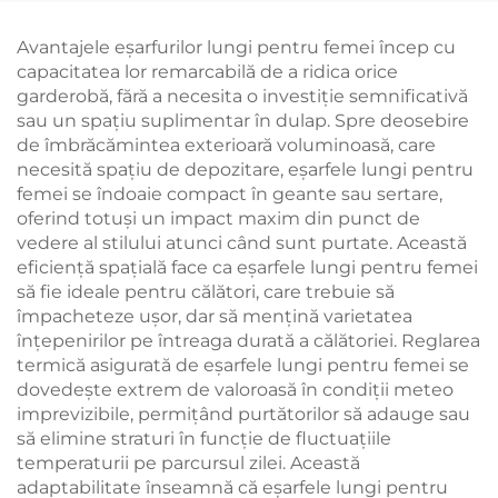
Avantajele eşarfurilor lungi pentru femei încep cu
capacitatea lor remarcabilă de a ridica orice
garderobă, fără a necesita o investiție semnificativă
sau un spațiu suplimentar în dulap. Spre deosebire
de îmbrăcămintea exterioară voluminoasă, care
necesită spațiu de depozitare, eşarfele lungi pentru
femei se îndoaie compact în geante sau sertare,
oferind totuși un impact maxim din punct de
vedere al stilului atunci când sunt purtate. Această
eficiență spațială face ca eşarfele lungi pentru femei
să fie ideale pentru călători, care trebuie să
împacheteze ușor, dar să mențină varietatea
înțepenirilor pe întreaga durată a călătoriei. Reglarea
termică asigurată de eşarfele lungi pentru femei se
dovedește extrem de valoroasă în condiții meteo
imprevizibile, permițând purtătorilor să adauge sau
să elimine straturi în funcție de fluctuațiile
temperaturii pe parcursul zilei. Această
adaptabilitate înseamnă că eşarfele lungi pentru