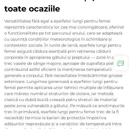
toate ocaziile
Versatilitatea fără egal a eşarfelor lungi pentru femei
reprezintă caracteristica lor cea mai convingătoare, oferind
o funcționalitate pe tot parcursul anului, care se adaptează
cu ușurință condițiilor meteorologice în schimbare și
contextelor sociale. În lunile de iarnă, eşarfele lungi pentru
femei asigură căldura esențială prin reținerea căldurii
corporale în apropierea gâtului și pieptului — zone în care
trec vasele de sânge majore, aproape de suprafața pielii,
contribuind astfel eficient la menținerea temperaturii
generale a corpului, fără necesitatea îmbrăcămintei groase
exterioare. Lungimea generoasă a eşarfelor lungi pentru
femei permite aplicarea unor tehnici multiple de înfășurare
care măresc numărul straturilor de izolare, iar metoda
clasică cu dublă buclă creează patru straturi de material
peste zona vulnerabilă a gâtului. Pe măsură ce anotimpurile
trec în primăvară, eşarfele lungi pentru femei trec de la fi
necesități termice la barieri de protecție împotriva
adâsurilor neprevăzute și a variațiilor de temperatură între