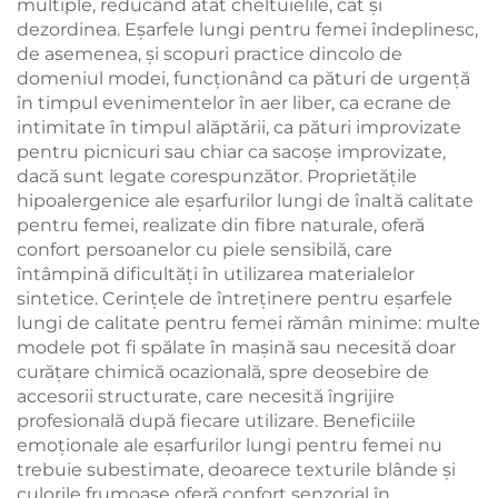
multiple, reducând atât cheltuielile, cât și
dezordinea. Eşarfele lungi pentru femei îndeplinesc,
de asemenea, și scopuri practice dincolo de
domeniul modei, funcționând ca pături de urgență
în timpul evenimentelor în aer liber, ca ecrane de
intimitate în timpul alăptării, ca pături improvizate
pentru picnicuri sau chiar ca sacoșe improvizate,
dacă sunt legate corespunzător. Proprietățile
hipoalergenice ale eşarfurilor lungi de înaltă calitate
pentru femei, realizate din fibre naturale, oferă
confort persoanelor cu piele sensibilă, care
întâmpină dificultăți în utilizarea materialelor
sintetice. Cerințele de întreținere pentru eşarfele
lungi de calitate pentru femei rămân minime: multe
modele pot fi spălate în mașină sau necesită doar
curățare chimică ocazională, spre deosebire de
accesorii structurate, care necesită îngrijire
profesională după fiecare utilizare. Beneficiile
emoționale ale eşarfurilor lungi pentru femei nu
trebuie subestimate, deoarece texturile blânde și
culorile frumoase oferă confort senzorial în