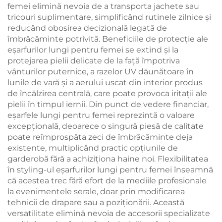
femei elimină nevoia de a transporta jachete sau
tricouri suplimentare, simplificând rutinele zilnice și
reducând obosirea decizională legată de
îmbrăcăminte potrivită. Beneficiile de protecție ale
eşarfurilor lungi pentru femei se extind și la
protejarea pielii delicate de la față împotriva
vânturilor puternice, a razelor UV dăunătoare în
lunile de vară și a aerului uscat din interior produs
de încălzirea centrală, care poate provoca iritații ale
pielii în timpul iernii. Din punct de vedere financiar,
eşarfele lungi pentru femei reprezintă o valoare
excepțională, deoarece o singură piesă de calitate
poate reîmprospăta zeci de îmbrăcăminte deja
existente, multiplicând practic opțiunile de
garderobă fără a achiziționa haine noi. Flexibilitatea
în styling-ul eşarfurilor lungi pentru femei înseamnă
că acestea trec fără efort de la mediile profesionale
la evenimentele serale, doar prin modificarea
tehnicii de drapare sau a poziționării. Această
versatilitate elimină nevoia de accesorii specializate