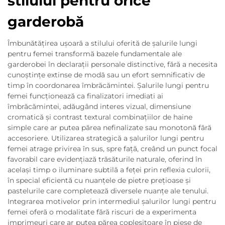
stilului pentru orice
garderobă
Îmbunătățirea ușoară a stilului oferită de șalurile lungi
pentru femei transformă bazele fundamentale ale
garderobei în declarații personale distinctive, fără a necesita
cunoștințe extinse de modă sau un efort semnificativ de
timp în coordonarea îmbrăcămintei. Șalurile lungi pentru
femei funcționează ca finalizatori imediati ai
îmbrăcămintei, adăugând interes vizual, dimensiune
cromatică și contrast textural combinațiilor de haine
simple care ar putea părea nefinalizate sau monotonă fără
accesoriere. Utilizarea strategică a șalurilor lungi pentru
femei atrage privirea în sus, spre față, creând un punct focal
favorabil care evidențiază trăsăturile naturale, oferind în
același timp o iluminare subtilă a feței prin reflexia culorii,
în special eficientă cu nuanțele de pietre prețioase și
pastelurile care completează diversele nuanțe ale tenului.
Integrarea motivelor prin intermediul șalurilor lungi pentru
femei oferă o modalitate fără riscuri de a experimenta
imprimeuri care ar putea părea copleșitoare în piese de