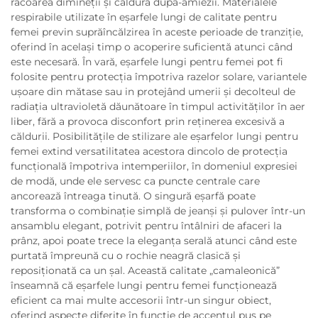
răcoarea dimineții și căldura după-amiezii. Materialele
respirabile utilizate în eşarfele lungi de calitate pentru
femei previn suprăîncălzirea în aceste perioade de tranziție,
oferind în același timp o acoperire suficientă atunci când
este necesară. În vară, eşarfele lungi pentru femei pot fi
folosite pentru protecția împotriva razelor solare, variantele
ușoare din mătase sau in protejând umerii și decolteul de
radiația ultravioletă dăunătoare în timpul activităților în aer
liber, fără a provoca disconfort prin reținerea excesivă a
căldurii. Posibilitățile de stilizare ale eşarfelor lungi pentru
femei extind versatilitatea acestora dincolo de protecția
funcțională împotriva intemperiilor, în domeniul expresiei
de modă, unde ele servesc ca puncte centrale care
ancorează întreaga tinută. O singură eșarfă poate
transforma o combinație simplă de jeanși și pulover într-un
ansamblu elegant, potrivit pentru întâlniri de afaceri la
prânz, apoi poate trece la eleganța serală atunci când este
purtată împreună cu o rochie neagră clasică și
reposiționată ca un șal. Această calitate „camaleonică”
înseamnă că eşarfele lungi pentru femei funcționează
eficient ca mai multe accesorii într-un singur obiect,
oferind aspecte diferite în funcție de accentul pus pe