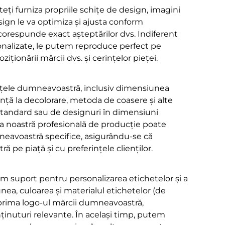
i furniza propriile schițe de design, imagini
ign le va optimiza și ajusta conform
e corespunde exact așteptărilor dvs. Indiferent
onalizate, le putem reproduce perfect pe
ționării mărcii dvs. și cerințelor pieței.
ințele dumneavoastră, inclusiv dimensiunea
nță la decolorare, metoda de coasere și alte
i standard sau de designuri în dimensiuni
ipa noastră profesională de producție poate
neavoastră specifice, asigurându-se că
pe piață și cu preferințele clienților.
m suport pentru personalizarea etichetelor și a
nea, culoarea și materialul etichetelor (de
mprima logo-ul mărcii dumneavoastră,
nținuturi relevante. În același timp, putem