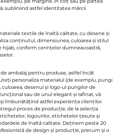
exemplu, pe margine, în colț sau pe partea
lă, subliniind astfel identitatea mărcii
ateriale textile de înaltă calitate, cu desene și
aliza conținutul, dimensiunea, culoarea și stilul
 pe hijab, conform cerințelor dumneavoastră,
selor.
 de ambalaj pentru produse, astfel încât
teți personaliza materialul (de exemplu, pungi
 culoarea, desenul și logo-ul pungilor de
uncțional sau de unul elegant și rafinat, vă
și îmbunătățind astfel experiența clienților.
întregul proces de producție, de la selecția
ichetelor, logourilor, etichetelor țesute și
ndardele de înaltă calitate. Deținem peste 20
ofesionistă de design și producție, precum și o