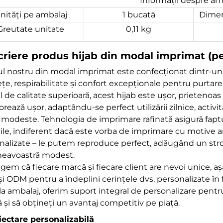
Informații despre am
nități pe ambalaj
1 bucată
Dimen
Greutate unitate
0,11 kg
riere produs hijab din modal imprimat (pe
ul nostru din modal imprimat este confecționat dintr-un m
e, respirabilitate și confort excepționale pentru purtare p
de calitate superioară, acest hijab este ușor, prietenoas p
rează ușor, adaptându-se perfect utilizării zilnice, activită
i modeste. Tehnologia de imprimare rafinată asigură faptul
ile, indiferent dacă este vorba de imprimare cu motive an
nalizate – le putem reproduce perfect, adăugând un strop
eavoastră modest.
egem că fiecare marcă și fiecare client are nevoi unice, a
i ODM pentru a îndeplini cerințele dvs. personalizate în f
la ambalaj, oferim suport integral de personalizare pentru
 și să obțineți un avantaj competitiv pe piață.
oiectare personalizabilă