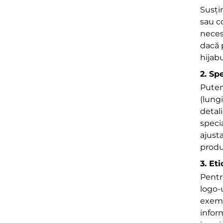
Susți
sau c
necesi
dacă 
hijabu
2. Sp
Putem
(lung
detal
speci
ajust
produ
3. Et
Pentr
logo-
exemp
infor