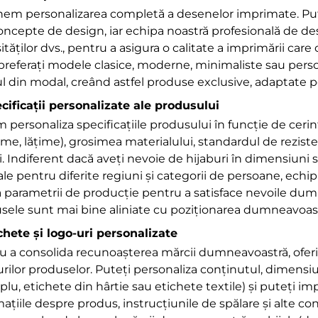
nem personalizarea completă a desenelor imprimate. Puteț
oncepte de design, iar echipa noastră profesională de des
tăților dvs., pentru a asigura o calitate a imprimării car
preferați modele clasice, moderne, minimaliste sau pers
l din modal, creând astfel produse exclusive, adaptate pozi
ecificații personalizate ale produsului
 personaliza specificațiile produsului în funcție de cer
ime, lățime), grosimea materialului, standardul de reziste
ii. Indiferent dacă aveți nevoie de hijaburi în dimensiun
ale pentru diferite regiuni și categorii de persoane, ech
a parametrii de producție pentru a satisface nevoile dum
sele sunt mai bine aliniate cu poziționarea dumneavoastră 
ichete și logo-uri personalizate
u a consolida recunoașterea mărcii dumneavoastră, oferi
urilor produselor. Puteți personaliza conținutul, dimensiu
lu, etichete din hârtie sau etichete textile) și puteți i
mațiile despre produs, instrucțiunile de spălare și alte co