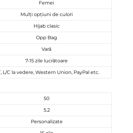
Femei
Mulți opțiuni de culori
Hijab clasic
Opp Bag
Vară
7-15 zile lucrătoare
T, L/C la vedere, Western Union, PayPal etc.
50
5.2
Personalizate