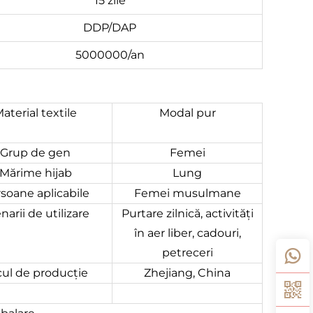
15 zile
DDP/DAP
5000000/an
aterial textile
Modal pur
Grup de gen
Femei
Mărime hijab
Lung
soane aplicabile
Femei musulmane
narii de utilizare
Purtare zilnică, activități
în aer liber, cadouri,
petreceri
cul de producție
Zhejiang, China