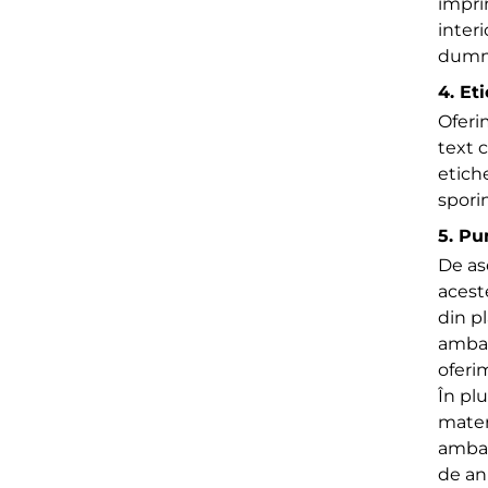
impri
interi
dumn
4. Et
Oferim
text c
etich
spori
5. Pu
De as
acest
din p
ambal
oferi
În plu
materi
ambal
de an