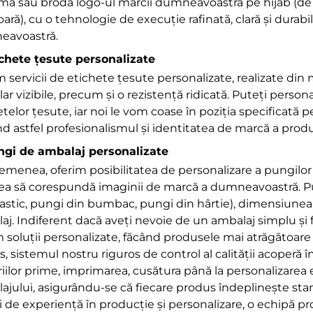
ma sau broda logo-ul mărcii dumneavoastră pe hijab (de 
oară), cu o tehnologie de execuție rafinată, clară și durabi
eavoastră.
ichete țesute personalizate
 servicii de etichete țesute personalizate, realizate din m
lar vizibile, precum și o rezistență ridicată. Puteți person
etelor țesute, iar noi le vom coase în poziția specificată
nd astfel profesionalismul și identitatea de marcă a produ
ngi de ambalaj personalizate
emenea, oferim posibilitatea de personalizare a pungilor
ea să corespundă imaginii de marcă a dumneavoastră. Pu
lastic, pungi din bumbac, pungi din hârtie), dimensiunea,
aj. Indiferent dacă aveți nevoie de un ambalaj simplu și f
m soluții personalizate, făcând produsele mai atrăgătoare 
s, sistemul nostru riguros de control al calității acoperă 
ilor prime, imprimarea, cusătura până la personalizarea et
ajului, asigurându-se că fiecare produs îndeplinește sta
i de experiență în producție și personalizare, o echipă pr