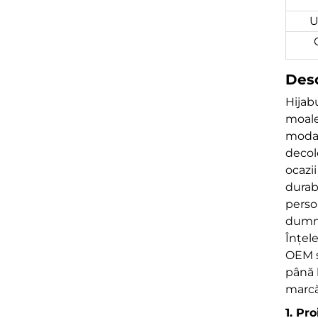
U
Desc
Hijab
moaleț
modal 
decolo
ocazi
durab
perso
dumn
Înțel
OEM ș
până 
marcă
1. Pr