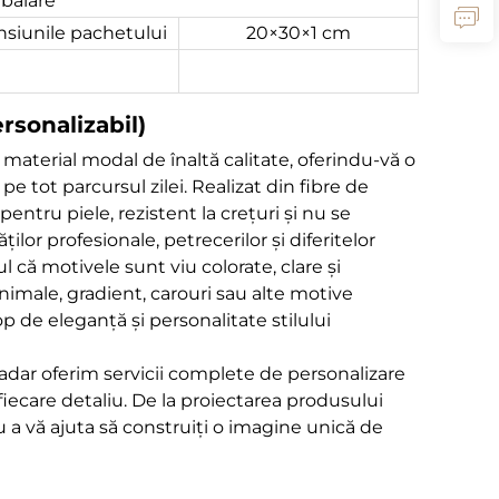
balare
siunile pachetului
20×30×1 cm
rsonalizabil)
aterial modal de înaltă calitate, oferindu-vă o
e tot parcursul zilei. Realizat din fibre de
entru piele, rezistent la crețuri și nu se
ților profesionale, petrecerilor și diferitelor
 că motivele sunt viu colorate, clare și
imale, gradient, carouri sau alte motive
 de eleganță și personalitate stilului
șadar oferim servicii complete de personalizare
iecare detaliu. De la proiectarea produsului
 a vă ajuta să construiți o imagine unică de