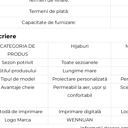
Termen de livrare:
Termeni de plată:
Capacitate de furnizare:
riere
CATEGORIA DE
Hijaburi
M
PRODUS
Sezon potrivit
Toate sezoanele
Stilul produsului
Lungime mare
Tipul de model
Proiectare personalizată
Per
Avantaje cheie
Permeabil la aer, ușor și
Sce
confortabil
todă de imprimare
Imprimare digitală
Lo
Logo Marca
WENNUAN