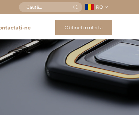
RO
Obțineți o ofertă
ontactați-ne