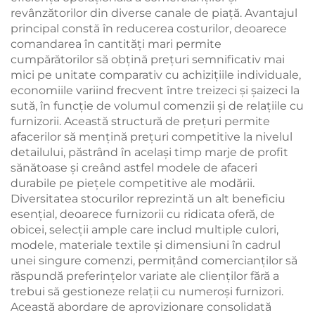
revânzătorilor din diverse canale de piață. Avantajul
principal constă în reducerea costurilor, deoarece
comandarea în cantități mari permite
cumpărătorilor să obțină prețuri semnificativ mai
mici pe unitate comparativ cu achizițiile individuale,
economiile variind frecvent între treizeci și șaizeci la
sută, în funcție de volumul comenzii și de relațiile cu
furnizorii. Această structură de prețuri permite
afacerilor să mențină prețuri competitive la nivelul
detailului, păstrând în același timp marje de profit
sănătoase și creând astfel modele de afaceri
durabile pe piețele competitive ale modării.
Diversitatea stocurilor reprezintă un alt beneficiu
esențial, deoarece furnizorii cu ridicata oferă, de
obicei, selecții ample care includ multiple culori,
modele, materiale textile și dimensiuni în cadrul
unei singure comenzi, permițând comercianților să
răspundă preferințelor variate ale clienților fără a
trebui să gestioneze relații cu numeroși furnizori.
Această abordare de aprovizionare consolidată