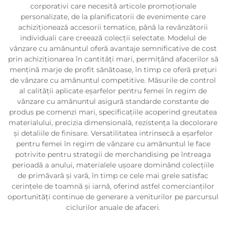
corporativi care necesită articole promoționale
personalizate, de la planificatorii de evenimente care
achiziționează accesorii tematice, până la revânzătorii
individuali care creează colecții selectate. Modelul de
vânzare cu amănuntul oferă avantaje semnificative de cost
prin achiziționarea în cantități mari, permițând afacerilor să
mențină marje de profit sănătoase, în timp ce oferă prețuri
de vânzare cu amănuntul competitive. Măsurile de control
al calității aplicate eșarfelor pentru femei în regim de
vânzare cu amănuntul asigură standarde constante de
produs pe comenzi mari, specificațiile acoperind greutatea
materialului, precizia dimensională, rezistența la decolorare
și detaliile de finisare. Versatilitatea intrinsecă a eșarfelor
pentru femei în regim de vânzare cu amănuntul le face
potrivite pentru strategii de merchandising pe întreaga
perioadă a anului, materialele ușoare dominând colecțiile
de primăvară și vară, în timp ce cele mai grele satisfac
cerințele de toamnă și iarnă, oferind astfel comercianților
oportunități continue de generare a veniturilor pe parcursul
ciclurilor anuale de afaceri.