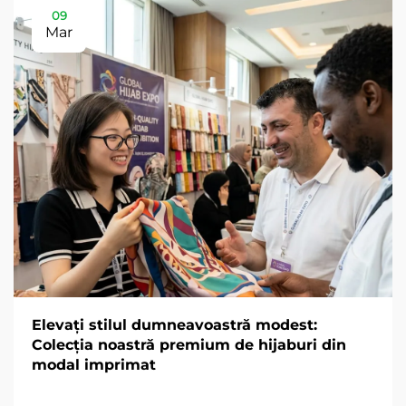
09
Mar
Elevați stilul dumneavoastră modest:
Colecția noastră premium de hijaburi din
modal imprimat