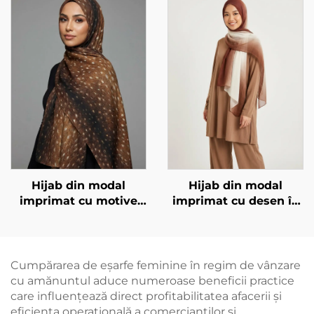
Hijab din modal
Hijab din modal
imprimat cu motive
imprimat cu desen în
animale – imprimare
degradare
de căprioară
Cumpărarea de eșarfe feminine în regim de vânzare
cu amănuntul aduce numeroase beneficii practice
care influențează direct profitabilitatea afacerii și
eficiența operațională a comercianților și