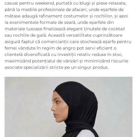
casual pentru weekend, purtată cu blugi și piese relaxate,
până la mediile profesionale de afaceri, unde eșarfele de
mătase adaugă rafinament costumelor și rochiilor, și apoi
la evenimentele formale de seară, unde eșarfele din
materiale luxoase finalizează elegant ținutele de cocktail
sau rochiile de gală. Această versatilitate cuprinzătoare
asigură faptul că comercianții care stochează eșarfe pentru
femei vândute în regim de angro pot servi eficient o
clientelă diversificată cu investiții relativ reduse în stoc,
maximizând potențialul de vânzări și minimizând riscurile
asociate specializării stricte pe un singur produs.