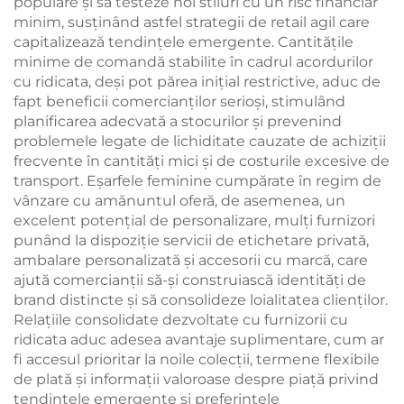
populare și să testeze noi stiluri cu un risc financiar
minim, susținând astfel strategii de retail agil care
capitalizează tendințele emergente. Cantitățile
minime de comandă stabilite în cadrul acordurilor
cu ridicata, deși pot părea inițial restrictive, aduc de
fapt beneficii comercianților serioși, stimulând
planificarea adecvată a stocurilor și prevenind
problemele legate de lichiditate cauzate de achiziții
frecvente în cantități mici și de costurile excesive de
transport. Eșarfele feminine cumpărate în regim de
vânzare cu amănuntul oferă, de asemenea, un
excelent potențial de personalizare, mulți furnizori
punând la dispoziție servicii de etichetare privată,
ambalare personalizată și accesorii cu marcă, care
ajută comercianții să-și construiască identități de
brand distincte și să consolideze loialitatea clienților.
Relațiile consolidate dezvoltate cu furnizorii cu
ridicata aduc adesea avantaje suplimentare, cum ar
fi accesul prioritar la noile colecții, termene flexibile
de plată și informații valoroase despre piață privind
tendințele emergente și preferințele