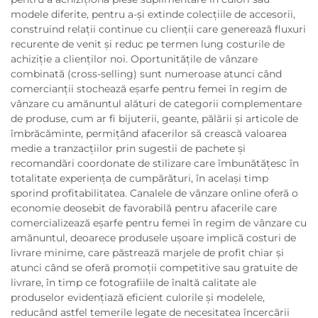
modele diferite, pentru a-și extinde colecțiile de accesorii,
construind relații continue cu clienții care generează fluxuri
recurente de venit și reduc pe termen lung costurile de
achiziție a clienților noi. Oportunitățile de vânzare
combinată (cross-selling) sunt numeroase atunci când
comercianții stochează eșarfe pentru femei în regim de
vânzare cu amănuntul alături de categorii complementare
de produse, cum ar fi bijuterii, geante, pălării și articole de
îmbrăcăminte, permițând afacerilor să crească valoarea
medie a tranzacțiilor prin sugestii de pachete și
recomandări coordonate de stilizare care îmbunătățesc în
totalitate experiența de cumpărături, în același timp
sporind profitabilitatea. Canalele de vânzare online oferă o
economie deosebit de favorabilă pentru afacerile care
comercializează eșarfe pentru femei în regim de vânzare cu
amănuntul, deoarece produsele ușoare implică costuri de
livrare minime, care păstrează marjele de profit chiar și
atunci când se oferă promoții competitive sau gratuite de
livrare, în timp ce fotografiile de înaltă calitate ale
produselor evidențiază eficient culorile și modelele,
reducând astfel temerile legate de necesitatea încercării