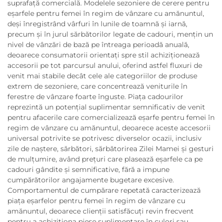
suprafață comercială. Modelele sezoniere de cerere pentru
eșarfele pentru femei în regim de vânzare cu amănuntul,
deși înregistrând vârfuri în lunile de toamnă și iarnă,
precum și în jurul sărbătorilor legate de cadouri, mențin un
nivel de vânzări de bază pe întreaga perioadă anuală,
deoarece consumatorii orientați spre stil achiziționează
accesorii pe tot parcursul anului, oferind astfel fluxuri de
venit mai stabile decât cele ale categoriilor de produse
extrem de sezoniere, care concentrează veniturile în
ferestre de vânzare foarte înguste. Piața cadourilor
reprezintă un potențial suplimentar semnificativ de venit
pentru afacerile care comercializează eșarfe pentru femei în
regim de vânzare cu amănuntul, deoarece aceste accesorii
universal potrivite se potrivesc diverselor ocazii, inclusiv
zile de naștere, sărbători, sărbătorirea Zilei Mamei și gesturi
de mulțumire, având prețuri care plasează eșarfele ca pe
cadouri gândite și semnificative, fără a impune
cumpărătorilor angajamente bugetare excesive.
Comportamentul de cumpărare repetată caracterizează
piața eșarfelor pentru femei în regim de vânzare cu
amănuntul, deoarece clienții satisfăcuți revin frecvent
pentru a achiziționa piese suplimentare în culori sau