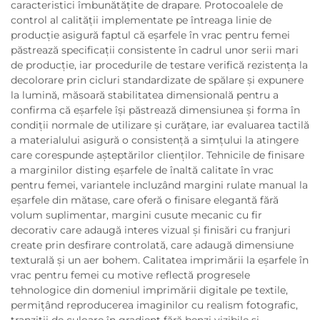
caracteristici îmbunătățite de drapare. Protocoalele de
control al calității implementate pe întreaga linie de
producție asigură faptul că eșarfele în vrac pentru femei
păstrează specificații consistente în cadrul unor serii mari
de producție, iar procedurile de testare verifică rezistența la
decolorare prin cicluri standardizate de spălare și expunere
la lumină, măsoară stabilitatea dimensională pentru a
confirma că eșarfele își păstrează dimensiunea și forma în
condiții normale de utilizare și curățare, iar evaluarea tactilă
a materialului asigură o consistență a simțului la atingere
care corespunde așteptărilor clienților. Tehnicile de finisare
a marginilor disting eșarfele de înaltă calitate în vrac
pentru femei, variantele incluzând margini rulate manual la
eșarfele din mătase, care oferă o finisare elegantă fără
volum suplimentar, margini cusute mecanic cu fir
decorativ care adaugă interes vizual și finisări cu franjuri
create prin desfirare controlată, care adaugă dimensiune
texturală și un aer bohem. Calitatea imprimării la eșarfele în
vrac pentru femei cu motive reflectă progresele
tehnologice din domeniul imprimării digitale pe textile,
permițând reproducerea imaginilor cu realism fotografic,