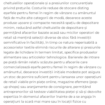
cheltuielilor operaționale și a presiunilor concurențiale
privind prețurile. Costurile reduse de stocare disting
eșarfele pentru femei în regim de vânzare cu amănuntul
față de multe alte categorii de modă, deoarece aceste
produse ușoare și compacte necesită spațiu de depozitare
minim, reducând astfel cheltuielile de depozitare și
permițând afacerilor bazate acasă sau micilor operatori de
retail să mențină selecții diverse de stoc fără investiții
semnificative în facilități, în timp ce natura neperisabilă a
accesorielor textile elimină riscurile de alterare și presiunile
legate de lichidare în termen limitat, specifice produselor
alimentare sau articolelor tehnologice. Barierele de intrare
pe piață rămân relativ scăzute pentru afacerile care
comercializează eșarfe pentru femei în regim de vânzare cu
amănuntul, deoarece investiții inițiale modeste pot asigura
un stoc de pornire suficient pentru lansarea unor operațiuni
de retail viabile prin piațe online, magazine efemere (pop-
up shops) sau aranjamente de consignare, permițând
antreprenorilor să testeze viabilitatea pieței și să-și dezvolte
expertiza în domeniul afacerilor înainte de a se angaja în
operațiuni la scară mai mare sau în locații fizice cu