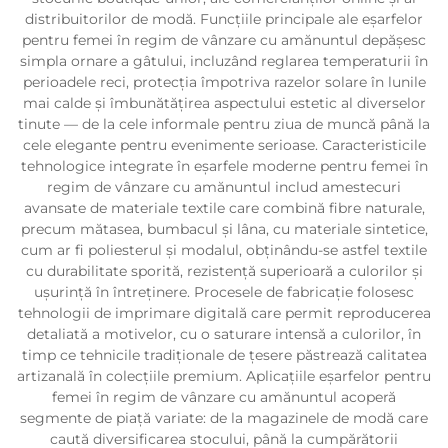
distribuitorilor de modă. Funcțiile principale ale eșarfelor
pentru femei în regim de vânzare cu amănuntul depășesc
simpla ornare a gâtului, incluzând reglarea temperaturii în
perioadele reci, protecția împotriva razelor solare în lunile
mai calde și îmbunătățirea aspectului estetic al diverselor
tinute — de la cele informale pentru ziua de muncă până la
cele elegante pentru evenimente serioase. Caracteristicile
tehnologice integrate în eșarfele moderne pentru femei în
regim de vânzare cu amănuntul includ amestecuri
avansate de materiale textile care combină fibre naturale,
precum mătasea, bumbacul și lâna, cu materiale sintetice,
cum ar fi poliesterul și modalul, obținându-se astfel textile
cu durabilitate sporită, rezistență superioară a culorilor și
ușurință în întreținere. Procesele de fabricație folosesc
tehnologii de imprimare digitală care permit reproducerea
detaliată a motivelor, cu o saturare intensă a culorilor, în
timp ce tehnicile tradiționale de țesere păstrează calitatea
artizanală în colecțiile premium. Aplicațiile eșarfelor pentru
femei în regim de vânzare cu amănuntul acoperă
segmente de piață variate: de la magazinele de modă care
caută diversificarea stocului, până la cumpărătorii