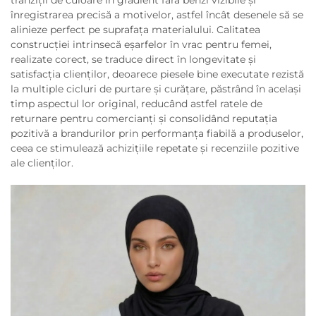
tranziții de culoare în gradient fără benzi vizibile și
înregistrarea precisă a motivelor, astfel încât desenele să se
alinieze perfect pe suprafața materialului. Calitatea
construcției intrinsecă eșarfelor în vrac pentru femei,
realizate corect, se traduce direct în longevitate și
satisfacția clienților, deoarece piesele bine executate rezistă
la multiple cicluri de purtare și curățare, păstrând în același
timp aspectul lor original, reducând astfel ratele de
returnare pentru comercianți și consolidând reputația
pozitivă a brandurilor prin performanța fiabilă a produselor,
ceea ce stimulează achizițiile repetate și recenziile pozitive
ale clienților.