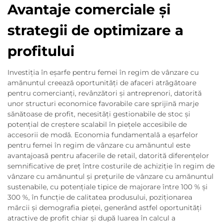
Avantaje comerciale și
strategii de optimizare a
profitului
Investiția în eșarfe pentru femei în regim de vânzare cu
amănuntul creează oportunități de afaceri atrăgătoare
pentru comercianți, revânzători și antreprenori, datorită
unor structuri economice favorabile care sprijină marje
sănătoase de profit, necesități gestionabile de stoc și
potențial de creștere scalabil în piețele accesibile de
accesorii de modă. Economia fundamentală a eșarfelor
pentru femei în regim de vânzare cu amănuntul este
avantajoasă pentru afacerile de retail, datorită diferențelor
semnificative de preț între costurile de achiziție în regim de
vânzare cu amănuntul și prețurile de vânzare cu amănuntul
sustenabile, cu potențiale tipice de majorare între 100 % și
300 %, în funcție de calitatea produsului, poziționarea
mărcii și demografia pieței, generând astfel oportunități
atractive de profit chiar și după luarea în calcul a