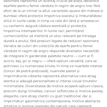
sezonieră reprezintă un avantaj crucial pe piață, deoarece
eșarfele pentru femei vândute în regim de angro trec fără
efort de la un climat la altul: variantele ușoare din mătase și
bumbac oferă protecție împotriva soarelui și îmbunătățesc
stilul în lunile calde, în timp ce cele din lână și amestecuri
cu cachemir asigură căldura esențială și protecția
împotriva intemperiilor în lunile reci, permițând
comercianților să mențină un stoc relevant pe întreaga
durată a anului, fără presiuni legate de reduceri sezoniere.
Variația de culori din colecțiile de eșarfe pentru femei
vândute în regim de angro răspunde diverselor necesități
de integrare în garderobă: paletele neutre — cum ar fi
avorio, bej, gri și negru — oferă opțiuni versatilă, care se
potrivesc cu numeroase ținute, în timp ce nuanțele intense
(tonuri de piatră prețioasă), nuancele pastel și
imprimăturile vibrante reprezintă alternative care atrag
atenția și adaugă personalitate și interes vizual ținutelor
minimaliste. Diversitatea de motive acoperă opțiuni clasice,
precum dungi timeless, carouri sofisticate și motive paisley
elegante, care atrag clienții cu gust tradițional, dar și
imprimături geometrice contemporane, motive abstracte
artistice și motive inspirate din natură, care captează