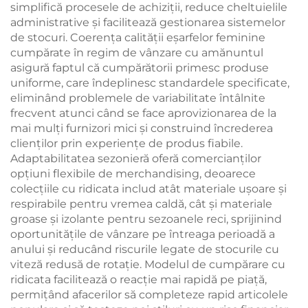
simplifică procesele de achiziții, reduce cheltuielile
administrative și facilitează gestionarea sistemelor
de stocuri. Coerența calității eșarfelor feminine
cumpărate în regim de vânzare cu amănuntul
asigură faptul că cumpărătorii primesc produse
uniforme, care îndeplinesc standardele specificate,
eliminând problemele de variabilitate întâlnite
frecvent atunci când se face aprovizionarea de la
mai mulți furnizori mici și construind încrederea
clienților prin experiențe de produs fiabile.
Adaptabilitatea sezonieră oferă comercianților
opțiuni flexibile de merchandising, deoarece
colecțiile cu ridicata includ atât materiale ușoare și
respirabile pentru vremea caldă, cât și materiale
groase și izolante pentru sezoanele reci, sprijinind
oportunitățile de vânzare pe întreaga perioadă a
anului și reducând riscurile legate de stocurile cu
viteză redusă de rotație. Modelul de cumpărare cu
ridicata facilitează o reacție mai rapidă pe piață,
permițând afacerilor să completeze rapid articolele