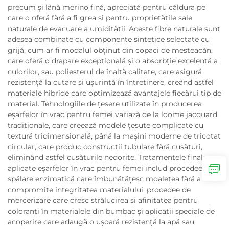
precum și lână merino fină, apreciată pentru căldura pe
care o oferă fără a fi grea și pentru proprietățile sale
naturale de evacuare a umidității. Aceste fibre naturale sunt
adesea combinate cu componente sintetice selectate cu
grijă, cum ar fi modalul obținut din copaci de mesteacăn,
care oferă o drapare excepțională și o absorbție excelentă a
culorilor, sau poliesterul de înaltă calitate, care asigură
rezistență la cutare și ușurință în întreținere, creând astfel
materiale hibride care optimizează avantajele fiecărui tip de
material. Tehnologiile de țesere utilizate în producerea
eșarfelor în vrac pentru femei variază de la loome jacquard
tradiționale, care creează modele țesute complicate cu
textură tridimensională, până la mașini moderne de tricotat
circular, care produc construcții tubulare fără cusături,
eliminând astfel cusăturile nedorite. Tratamentele finale
aplicate eșarfelor în vrac pentru femei includ procedee de
spălare enzimatică care îmbunătățesc moalețea fără a
compromite integritatea materialului, procedee de
mercerizare care cresc strălucirea și afinitatea pentru
coloranți în materialele din bumbac și aplicații speciale de
acoperire care adaugă o ușoară rezistență la apă sau