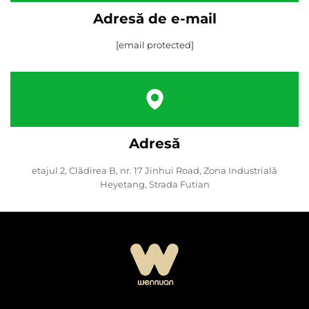
Adresă de e-mail
[email protected]
Adresă
etajul 2, Clădirea B, nr. 17 Jinhui Road, Zona Industrială
Heyetang, Strada Futian