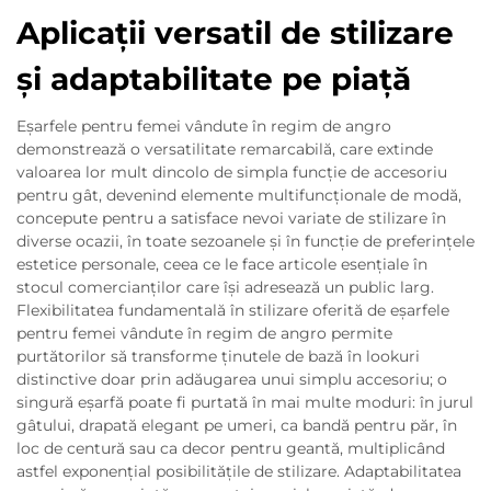
Aplicații versatil de stilizare
și adaptabilitate pe piață
Eșarfele pentru femei vândute în regim de angro
demonstrează o versatilitate remarcabilă, care extinde
valoarea lor mult dincolo de simpla funcție de accesoriu
pentru gât, devenind elemente multifuncționale de modă,
concepute pentru a satisface nevoi variate de stilizare în
diverse ocazii, în toate sezoanele și în funcție de preferințele
estetice personale, ceea ce le face articole esențiale în
stocul comercianților care își adresează un public larg.
Flexibilitatea fundamentală în stilizare oferită de eșarfele
pentru femei vândute în regim de angro permite
purtătorilor să transforme ținutele de bază în lookuri
distinctive doar prin adăugarea unui simplu accesoriu; o
singură eșarfă poate fi purtată în mai multe moduri: în jurul
gâtului, drapată elegant pe umeri, ca bandă pentru păr, în
loc de centură sau ca decor pentru geantă, multiplicând
astfel exponențial posibilitățile de stilizare. Adaptabilitatea