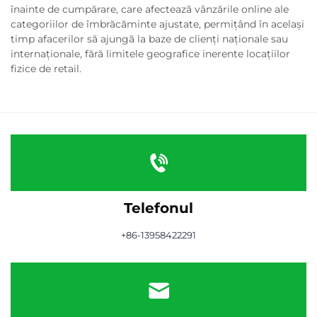
înainte de cumpărare, care afectează vânzările online ale
categoriilor de îmbrăcăminte ajustate, permițând în același
timp afacerilor să ajungă la baze de clienți naționale sau
internaționale, fără limitele geografice inerente locațiilor
fizice de retail.
Telefonul
+86-13958422291