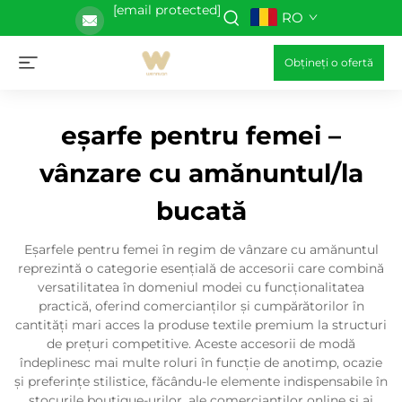
[email protected]
RO
Obțineți o ofertă
eșarfe pentru femei –
vânzare cu amănuntul/la
bucată
Eșarfele pentru femei în regim de vânzare cu amănuntul
reprezintă o categorie esențială de accesorii care combină
versatilitatea în domeniul modei cu funcționalitatea
practică, oferind comercianților și cumpărătorilor în
cantități mari acces la produse textile premium la structuri
de prețuri competitive. Aceste accesorii de modă
îndeplinesc mai multe roluri în funcție de anotimp, ocazie
și preferințe stilistice, făcându-le elemente indispensabile în
stocurile boutique-urilor, ale comercianților online și ai