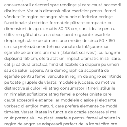
consumatorii orientați spre tendințe și care caută accesorii
distinctive. Variația dimensiunilor eșarfelor pentru femei
vândute în regim de angro răspunde diferitelor cerințe
funcționale și estetice: formatele pătrate compacte, cu
dimensiuni de aproximativ 50–75 cm, sunt ideale pentru
stilizarea gâtului sau ca decor pentru geante; eșarfele
dreptunghiulare de dimensiune medie, de circa 50 × 150
cm, se pretează unor tehnici variate de înfășurare; iar
eșarfele de dimensiuni mari („blanket scarves”), cu lungimi
depășind 150 cm, oferă atât un impact dramatic în stilizare,
cât și căldură practică, fiind utilizabile ca draperii pe umeri
sau ca șaluri ușoare. Aria demographică acoperită de
eșarfele pentru femei vândute în regim de angro se întinde
pe toate grupele de vârstă: modelele jucoase, cu motive
distractive și culori vii atrag consumatorii tineri; stilurile
minimalist sofisticate atrag femeile profesioniste care
caută accesorii elegante; iar modelele clasice și elegante
vorbesc clienților maturi, care preferă elemente de modă
timeles. Versatilitatea în funcție de ocazie sporește și mai
mult potențialul de piață: eșarfele pentru femei vândute în
regim de angro se adaptează perfect de la îmbrăcăminte