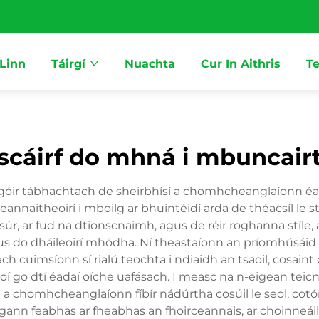
 Linn
Táirgí
Nuachta
Cur In Aithris
Te
scáirf do mhná i mbuncair
atagóir tábhachtach de sheirbhísí a chomhcheanglaíonn é
heannaitheoirí i mboilg ar bhuintéidí arda de théacsíl le 
asúr, ar fud na dtionscnaimh, agus de réir roghanna stíle
 agus do dháileoirí mhódha. Ní theastaíonn an príomhúsáid
 cuimsíonn sí rialú teochta i ndiaidh an tsaoil, cosaint 
í go dtí éadaí oíche uafásach. I measc na n-eigean teicniú
a chomhcheanglaíonn fíbír nádúrtha cosúil le seol, cotón,
hugann feabhas ar fheabhas an fhoirceannais, ar choinneái