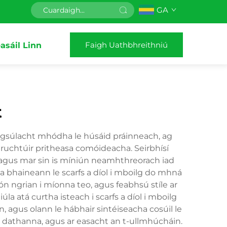
GA
Faigh Uathbhreithniú
asáil Linn
t
agsúlacht mhódha le húsáid práinneach, ag
struchtúir pritheasa comóideacha. Seirbhísí
, agus mar sin is míniún neamhthreorach iad
 a bhaineann le scarfs a díol i mboilg do mhná
ón ngrian i míonna teo, agus feabhsú stíle ar
la atá curtha isteach i scarfs a díol i mboilg
 agus olann le hábhair sintéiseacha cosúil le
l dathanna, agus ar easacht an t-ullmhúcháin.