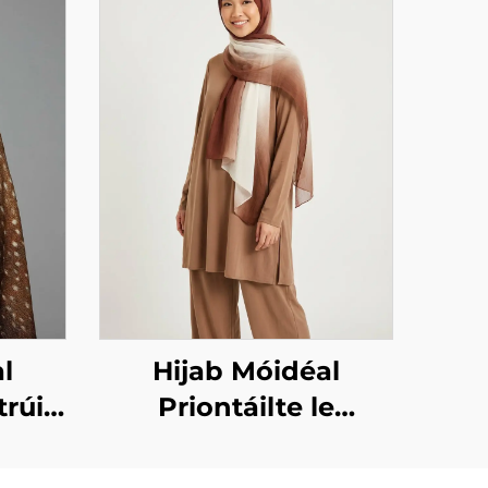
l
Hijab Móidéal
trúin
Priontáilte le
iont
dearadh grádient