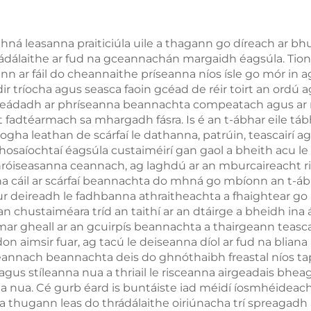
á leasanna praiticiúla uile a thagann go díreach ar bh
rádálaithe ar fud na gceannachán margaidh éagsúla. Tion
nn ar fáil do cheannaithe príseanna níos ísle go mór in
idir tríocha agus seasca faoin gcéad de réir toirt an ord
eádadh ar phríseanna beannachta compeatach agus ar mh
adtéarmach sa mhargadh fásra. Is é an t-ábhar eile tábh
gha leathan de scárfaí le dathanna, patrúin, teascairí 
 thosaíochtaí éagsúla custaiméirí gan gaol a bheith acu l
hróiseasanna ceannach, ag laghdú ar an mburcaireacht r
 na cáil ar scárfaí beannachta do mhná go mbíonn an t-
 cur deireadh le fadhbanna athraitheachta a fhaightear go
 an chustaiméara tríd an taithí ar an dtáirge a bheidh in
mar gheall ar an gcuirpís beannachta a thairgeann teascai
don aimsir fuar, ag tacú le deiseanna díol ar fud na blia
eannach beannachta deis do ghnóthaibh freastal níos tap
gus stíleanna nua a thriail le risceanna airgeadais bheaga
 nua. Cé gurb éard is buntáiste iad méidí íosmhéideach
 iad a thugann leas do thrádálaithe oiriúnacha trí spreagadh