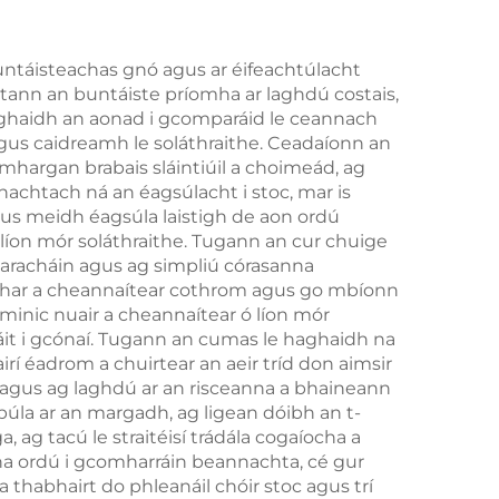
untáisteachas gnó agus ar éifeachtúlacht
tann an buntáiste príomha ar laghdú costais,
 aghaidh an aonad i gcomparáid le ceannach
ú agus caidreamh le soláthraithe. Ceadaíonn an
argan brabais sláintiúil a choimeád, ag
achtach ná an éagsúlacht i stoc, mar is
agus meidh éagsúla laistigh de aon ordú
e líon mór soláthraithe. Tugann an cur chuige
iaracháin agus ag simpliú córasanna
ábhar a cheannaítear cothrom agus go mbíonn
 minic nuair a cheannaítear ó líon mór
a áit i gcónaí. Tugann an cumas le haghaidh na
rí éadrom a chuirtear an aeir tríd don aimsir
na agus ag laghdú ar an risceanna a bhaineann
úla ar an margadh, ag ligean dóibh an t-
, ag tacú le straitéisí trádála cogaíocha a
a ordú i gcomharráin beannachta, cé gur
 a thabhairt do phleanáil chóir stoc agus trí