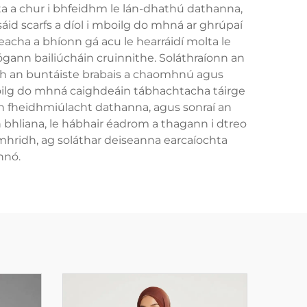
ta a chur i bhfeidhm le lán-dhathú dathanna,
sáid scarfs a díol i mboilg do mhná ar ghrúpaí
eacha a bhíonn gá acu le hearráidí molta le
ógann bailiúcháin cruinnithe. Soláthraíonn an
ibh an buntáiste brabais a chaomhnú agus
boilg do mhná caighdeáin tábhachtacha táirge
 an fheidhmiúlacht dathanna, agus sonraí an
n bhliana, le hábhair éadrom a thagann i dtreo
mhridh, ag soláthar deiseanna earcaíochta
hnó.