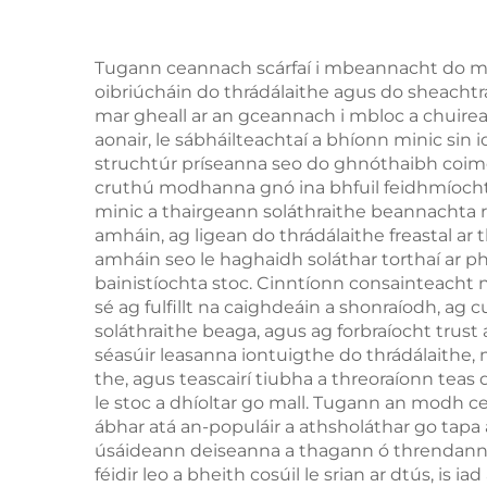
Tugann ceannach scárfaí i mbeannacht do mhn
oibriúcháin do thrádálaithe agus do sheacht
mar gheall ar an gceannach i mbloc a chuirea
aonair, le sábháilteachtaí a bhíonn minic sin 
struchtúr príseanna seo do ghnóthaibh coim
cruthú modhanna gnó ina bhfuil feidhmíocht f
minic a thairgeann soláthraithe beannachta ro
amháin, ag ligean do thrádálaithe freastal ar
amháin seo le haghaidh soláthar torthaí ar p
bainistíochta stoc. Cinntíonn consainteacht
sé ag fulfillt na caighdeáin a shonraíodh, ag
soláthraithe beaga, agus ag forbraíocht trust
séasúir leasanna iontuigthe do thrádálaithe, 
the, agus teascairí tiubha a threoraíonn teas 
le stoc a dhíoltar go mall. Tugann an modh c
ábhar atá an-populáir a athsholáthar go tapa a
úsáideann deiseanna a thagann ó threndanna
féidir leo a bheith cosúil le srian ar dtús, is