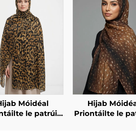
Hijab Móidéal
Hijab Móidéa
ntáilte le patrúin
Priontáilte le pa
mhithe – patrúin
ainmhithe – pr
leopaird
fawn