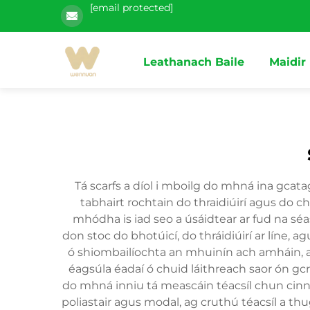
[email protected]
Leathanach Baile
Maidir
Tá scarfs a díol i mboilg do mhná ina gc
tabhairt rochtain do thraidiúirí agus do c
mhódha is iad seo a úsáidtear ar fud na sé
don stoc do bhotúicí, do thráidiúirí ar líne,
ó shiombailíochta an mhuinín ach amháin, ach
éagsúla éadaí ó chuid láithreach saor ón gcro
do mhná inniu tá meascáin téacsíl chun cinn 
poliastair agus modal, ag cruthú téacsíl a t