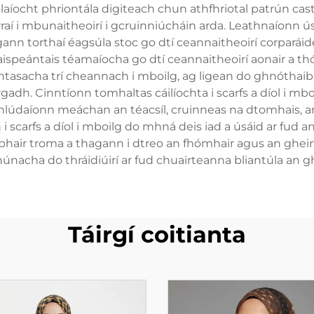
aíocht phriontála digiteach chun athfhriotal patrún cas
raí i mbunaitheoirí i gcruinniúcháin arda. Leathnaíonn ú
nn torthaí éagsúla stoc go dtí ceannaitheoirí corparáid
aispeántais téamaíocha go dtí ceannaitheoirí aonair a th
suntasacha trí cheannach i mboilg, ag ligean do ghnótha
gadh. Cinntíonn tomhaltas cáilíochta i scarfs a díol i m
a chlúdaíonn meáchan an téacsíl, cruinneas na dtomhais,
 scarfs a díol i mboilg do mhná deis iad a úsáid ar fud a
bhair troma a thagann i dtreo an fhómhair agus an ghei
núnacha do thráidiúirí ar fud chuairteanna bliantúla an g
Táirgí coitianta