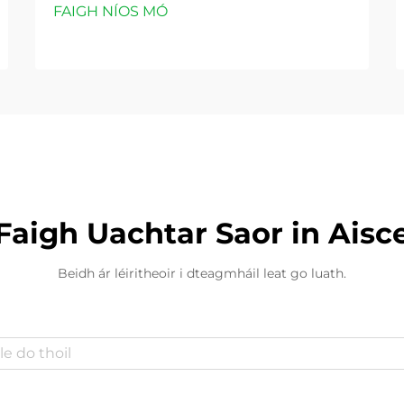
FAIGH NÍOS MÓ
Faigh Uachtar Saor in Aisc
Beidh ár léiritheoir i dteagmháil leat go luath.