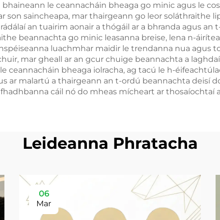
 a bhaineann le ceannacháin bheaga go minic agus le cos
r son saincheapa, mar thairgeann go leor soláthraithe l
trádálaí an tuairim aonair a thógáil ar a bhranda agus an 
ithe beannachta go minic leasanna breise, lena n-áiríte
nspéiseanna luachmhar maidir le trendanna nua agus tos
archuir, mar gheall ar an gcur chuige beannachta a laghd
 le ceannacháin bheaga iolracha, ag tacú le h-éifeachtú
us ar malartú a thairgeann an t-ordú beannachta deisí do 
 do fhadhbanna cáil nó do mheas mícheart ar thosaíochta
Leideanna Phratacha
06
Mar