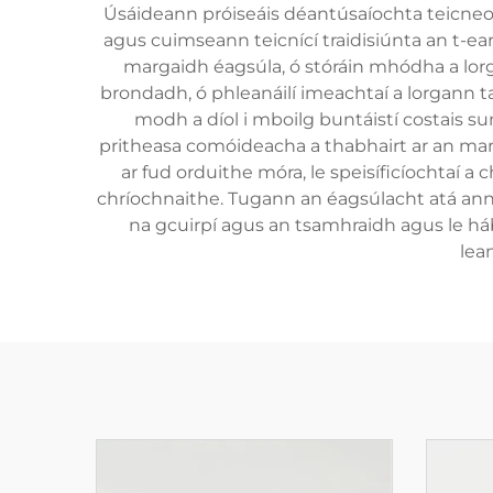
Úsáideann próiseáis déantúsaíochta teicneol
agus cuimseann teicnící traidisiúnta an t-ear
margaidh éagsúla, ó stóráin mhódha a lorga
brondadh, ó phleanáilí imeachtaí a lorgann t
modh a díol i mboilg buntáistí costais 
pritheasa comóideacha a thabhairt ar an mar
ar fud orduithe móra, le speisíficíochtaí 
chríochnaithe. Tugann an éagsúlacht atá ann i
na gcuirpí agus an tsamhraidh agus le há
lea