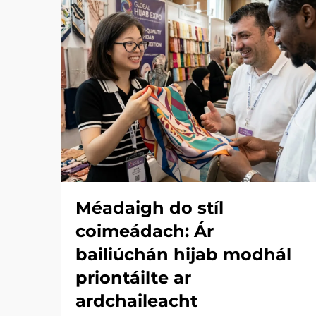
Méadaigh do stíl
coimeádach: Ár
bailiúchán hijab modhál
priontáilte ar
ardchaileacht