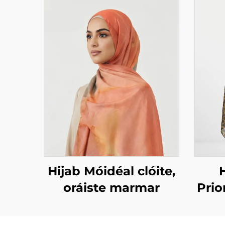
Hijab Móidéal clóite,
oráiste marmar
Prio
ain