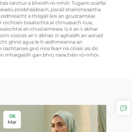
tais tarchur a bheidh ró-mhór. Tugann scárfaí
ipéadú príobháideach, pacáil shaincheaptha
t-oidhreacht a thógáil leis an gcustaiméar.
ar rochtain tosaíochta ar chnuasach nua,
aíochtaí an chustaiméara. Is é an t-ábhar
aíonn costais an t-ábhair in aghaidh an aonad
lacht ghnó agus le h-aidhmeanna an
riachtanais gnó níos fearr ná córais ais do
í an mhargaidh gan bhrú riaracháin ró-mhór.
06
Mar