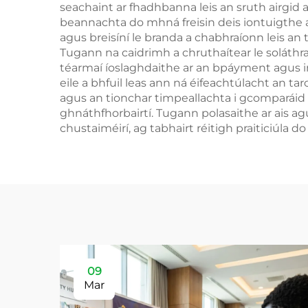
seachaint ar fhadhbanna leis an sruth airgid
beannachta do mhná freisin deis iontuigthe a
agus breisíní le branda a chabhraíonn leis an 
Tugann na caidrimh a chruthaítear le soláthra
téarmaí íoslaghdaithe ar an bpáyment agus i
eile a bhfuil leas ann ná éifeachtúlacht an t
agus an tionchar timpeallachta i gcomparáid
ghnáthfhorbairtí. Tugann polasaithe ar ais ag
chustaiméirí, ag tabhairt réitigh praiticiúla
09
Mar