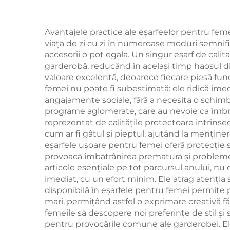
Avantajele practice ale eșarfeelor pentru feme
viața de zi cu zi în numeroase moduri semnific
accesorii o pot egala. Un singur eșarf de calita
garderobă, reducând în același timp haosul di
valoare excelentă, deoarece fiecare piesă fun
femei nu poate fi subestimată: ele ridică imed
angajamente sociale, fără a necesita o schim
programe aglomerate, care au nevoie ca îmbrăcă
reprezentat de calitățile protectoare intrinsec
cum ar fi gâtul și pieptul, ajutând la menține
eșarfele ușoare pentru femei oferă protecție so
provoacă îmbătrânirea prematură și probleme
articole esențiale pe tot parcursul anului, nu
imediat, cu un efort minim. Ele atrag atenția 
disponibilă în eșarfele pentru femei permite
mari, permițând astfel o exprimare creativă fă
femeile să descopere noi preferințe de stil și
pentru provocările comune ale garderobei. El