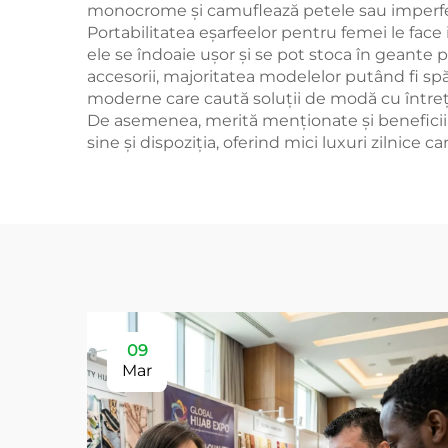
monocrome și camuflează petele sau imperfecți
Portabilitatea eșarfeelor pentru femei le face 
ele se îndoaie ușor și se pot stoca în geante 
accesorii, majoritatea modelelor putând fi sp
moderne care caută soluții de modă cu întreți
De asemenea, merită menționate și beneficii
sine și dispoziția, oferind mici luxuri zilnice
09
Mar