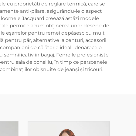
le cu proprietăți de reglare termică, care se
amente anti-pilare, asigurându-le o aspect
iar loomele Jacquard creează astăzi modele
digitale permite acum obținerea unor desene de
țiile eșarfelor pentru femei depășesc cu mult
 pentru păr, alternative la centuri, accesorii
 companioni de călătorie ideali, deoarece o
iu semnificativ în bagaj. Femeile profesioniste
entru sala de consiliu, în timp ce persoanele
mbinațiilor obișnuite de jeanși și tricouri.