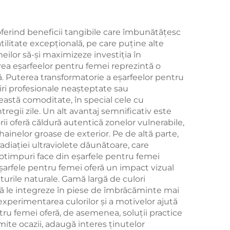
oferind beneficii tangibile care îmbunătățesc
tilitate excepțională, pe care puține alte
meilor să-și maximizeze investiția în
rea eșarfeelor pentru femei reprezintă o
ă. Puterea transformatorie a eșarfeelor pentru
niri profesionale neașteptate sau
astă comoditate, în special cele cu
egii zile. Un alt avantaj semnificativ este
rii oferă căldură autentică zonelor vulnerabile,
hainelor groase de exterior. Pe de altă parte,
adiației ultraviolete dăunătoare, care
timpuri face din eșarfele pentru femei
eșarfele pentru femei oferă un impact vizual
turile naturale. Gamă largă de culori
să le integreze în piese de îmbrăcăminte mai
experimentarea culorilor și a motivelor ajută
tru femei oferă, de asemenea, soluții practice
te ocazii, adaugă interes ținutelor