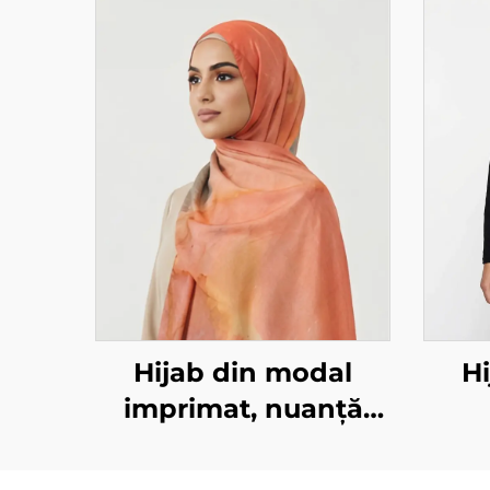
Hijab din modal
H
imprimat, nuanță
portocaliu-marmorat