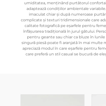
umiditatea, menținând purtătorul confortabil
adaptează condițiilor ambientale variabil
imaculat chiar și după numeroase purtări 
complicate și texturi tridimensionale care ad
calitate fotografică pe eșarfele pentru feme
înfășurarea tradițională în jurul gâtului. Pe
pentru geante sau chiar ca bluze în lunile
singură piesă poate fi aranjată în mai multe m
apreciază modul în care eșarfele pentru feme
care preferă un stil casual se bucură de el