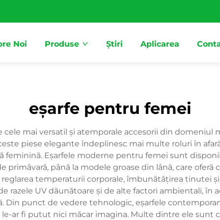
re Noi
Produse
Știri
Aplicarea
Conta
eșarfe pentru femei
e cele mai versatil și atemporale accesorii din domeniul
 Aceste piese elegante îndeplinesc mai multe roluri în afa
ă feminină. Eșarfele moderne pentru femei sunt disponibile
 primăvară, până la modele groase din lână, care oferă că
 reglarea temperaturii corporale, îmbunătățirea tinutei și
de razele UV dăunătoare și de alte factori ambientali, în 
anță. Din punct de vedere tehnologic, eșarfele contemporan
 le-ar fi putut nici măcar imagina. Multe dintre ele sun