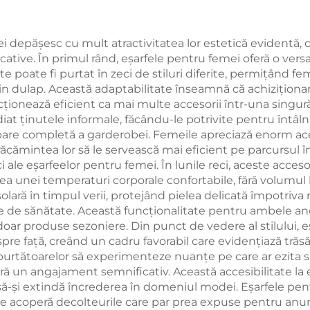
i depășesc cu mult atractivitatea lor estetică evidentă, 
ative. În primul rând, eșarfele pentru femei oferă o versa
te poate fi purtat în zeci de stiluri diferite, permițând fe
n dulap. Această adaptabilitate înseamnă că achiziționa
cționează eficient ca mai multe accesorii într-una singur
iat ținutele informale, făcându-le potrivite pentru întâl
bare completă a garderobei. Femeile apreciază enorm ace
mintea lor să le servească mai eficient pe parcursul într
i ale eșarfeelor pentru femei. În lunile reci, aceste acceso
rea unei temperaturi corporale confortabile, fără volumul 
lară în timpul verii, protejând pielea delicată împotriva r
 de sănătate. Această funcționalitate pentru ambele ano
 doar produse sezoniere. Din punct de vedere al stilului, 
spre față, creând un cadru favorabil care evidențiază trăsă
 purtătoarelor să experimenteze nuanțe pe care ar ezita 
ră un angajament semnificativ. Această accesibilitate la 
 să-și extindă încrederea în domeniul modei. Eșarfele pen
e acoperă decolteurile care par prea expuse pentru anumi