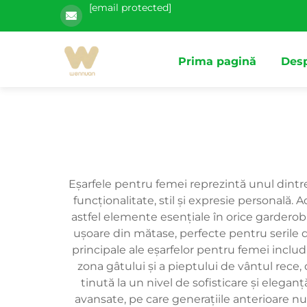
[email protected]
Prima pagină
Desp
Eșarfele pentru femei reprezintă unul dintr
funcționalitate, stil și expresie personală.
astfel elemente esențiale în orice garderob
ușoare din mătase, perfecte pentru serile de
principale ale eșarfelor pentru femei includ
zona gâtului și a pieptului de vântul rece, 
tinută la un nivel de sofisticare și eleg
avansate, pe care generațiile anterioare nu