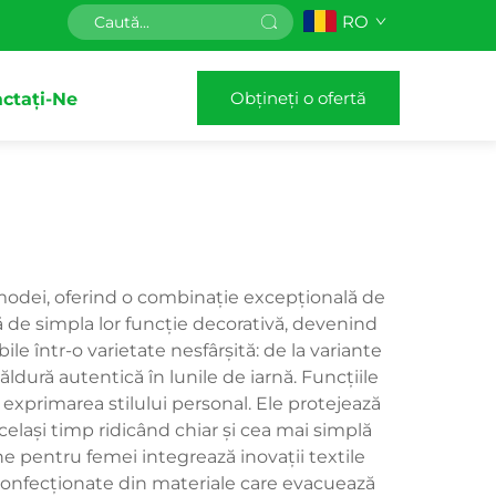
RO
Obțineți o ofertă
ctați-Ne
 modei, oferind o combinație excepțională de
ră de simpla lor funcție decorativă, devenind
 într-o varietate nesfârșită: de la variante
ldură autentică în lunile de iarnă. Funcțiile
 exprimarea stilului personal. Ele protejează
același timp ridicând chiar și cea mai simplă
e pentru femei integrează inovații textile
t confecționate din materiale care evacuează