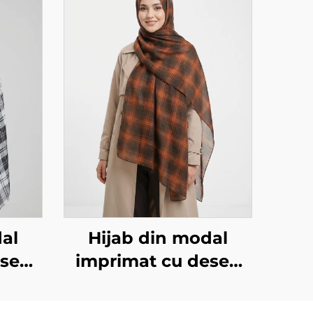
al
Hijab din modal
esen
imprimat cu desen
 alb
pătrat, brun închis