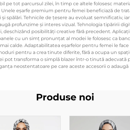
 pe tot parcursul zilei, în timp ce altele folosesc materia
e. Unele eșarfe premium pentru femei beneficiază de trat
și spălări. Tehnicile de țesere au evoluat semnificativ, 
augă profunzime și interes vizual. Tehnologia tipăririi 
i, deschizând posibilități creative fără precedent. Aplica
rsoanele cu un simț pronunțat al modei le folosesc ca bandă
 mai calde. Adaptabilitatea eșarfelor pentru femei le face
oduri pentru a crea tinute diferite, fără a ocupa un spaț
i pot transforma o simplă blazer într-o tinută adecvată p
eganța neostentatoare pe care aceste accesorii o adaugă co
Produse noi