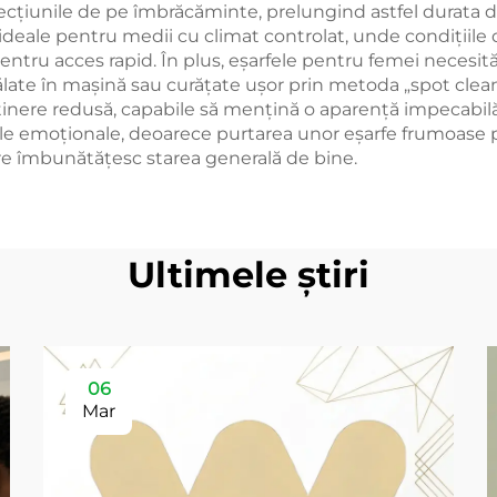
unile de pe îmbrăcăminte, prelungind astfel durata de ut
ideale pentru medii cu climat controlat, unde condițiile di
pentru acces rapid. În plus, eșarfele pentru femei necesi
ălate în mașină sau curățate ușor prin metoda „spot clean
nere redusă, capabile să mențină o aparență impecabilă f
le emoționale, deoarece purtarea unor eșarfe frumoase 
 care îmbunătățesc starea generală de bine.
Ultimele știri
06
Mar