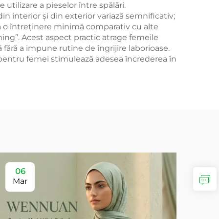
ilizare a pieselor între spălări.
n interior și din exterior variază semnificativ;
tă o întreținere minimă comparativ cu alte
ing”. Acest aspect practic atrage femeile
ără a impune rutine de îngrijire laborioase.
pentru femei stimulează adesea încrederea în
06
Mar