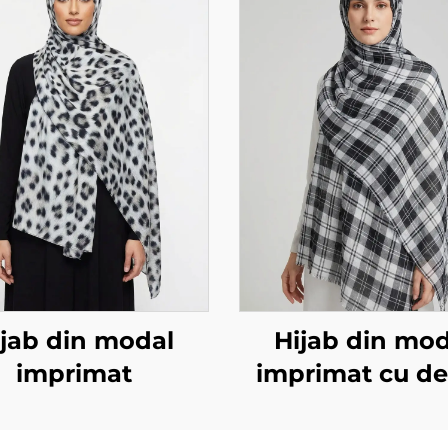
ijab din modal
Hijab din mod
imprimat
imprimat cu d
pătrat, negru și