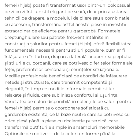
femei (hijab) poate fi transformat ușor dintr-un look casual
de zi cu zi într-un stil elegant de seară, doar prin ajustarea
tehnicii de drapare, a modelului de pliere sau a combinației
cu accesorii, transformând astfel aceste piese în investiții
extraordinar de eficiente pentru garderobă. Formatele
dreptunghiulare sau pătrate, frecvent întâlnite în
construcția șalurilor pentru femei (hijab), oferă flexibilitatea
fundamentală necesară pentru stiluri populare, cum ar fi
înfășurarea în turban, draparea laterală, acoperirea pieptului
și stilurile cu coroană, care se potrivesc diferitelor forme ale
feței, preferințelor personale și cerințelor situaționale.
Mediile profesionale beneficiază de abordări de înfășurare
netede și structurate, care transmit competență și
eleganță, în timp ce mediile informale permit stiluri
relaxate și fluide, care subliniază confortul și ușurința.
Varietatea de culori disponibilă în colecțiile de șaluri pentru
femei (hijab) permite o coordonare sofisticată cu
garderoba existentă, de la baze neutre care se potrivesc cu
orice piesă până la piese cu declarație puternică, care
transformă outfiturile simple în ansambluri memorabile.
Opțiunile de motive — de la culori uniforme până la