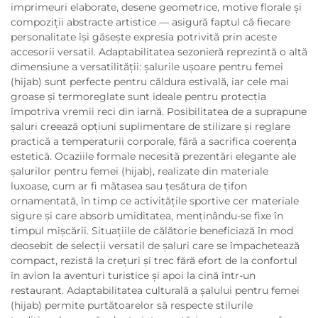
imprimeuri elaborate, desene geometrice, motive florale și
compoziții abstracte artistice — asigură faptul că fiecare
personalitate își găsește expresia potrivită prin aceste
accesorii versatil. Adaptabilitatea sezonieră reprezintă o altă
dimensiune a versatilității: șalurile ușoare pentru femei
(hijab) sunt perfecte pentru căldura estivală, iar cele mai
groase și termoreglate sunt ideale pentru protecția
împotriva vremii reci din iarnă. Posibilitatea de a suprapune
șaluri creează opțiuni suplimentare de stilizare și reglare
practică a temperaturii corporale, fără a sacrifica coerența
estetică. Ocaziile formale necesită prezentări elegante ale
șalurilor pentru femei (hijab), realizate din materiale
luxoase, cum ar fi mătasea sau țesătura de țifon
ornamentată, în timp ce activitățile sportive cer materiale
sigure și care absorb umiditatea, menținându-se fixe în
timpul mișcării. Situațiile de călătorie beneficiază în mod
deosebit de selecții versatil de șaluri care se împachetează
compact, rezistă la crețuri și trec fără efort de la confortul
în avion la aventuri turistice și apoi la cină într-un
restaurant. Adaptabilitatea culturală a șalului pentru femei
(hijab) permite purtătoarelor să respecte stilurile