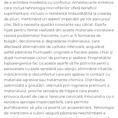
de a echilibra modestia cu confortul. Amestecurile sintetice
care includ tehnologia microfibrilor oferă beneficii
suplimentare, inclusiv o rezistență îmbunătățită la crearea
de pliuri, menținând un aspect impecabil pe tot parcursul
zilei, fără a necesita ajustări constante sau călcat. Eșarfa
hijab pentru femei realizată din aceste materiale inovatoare
rezistă problemelor frecvente, cum ar fi formarea de
bulgări, decolorarea și degradarea materialului, care
afectează alternativele de calitate inferioară, asigurând
astfel păstrarea frumuseții originale a fiecărei piese, chiar și
după numeroase cicluri de purtare și spălare. Proprietățile
hipoalergenice fac ca aceste eșarfe să fie potrivite pentru
persoanele cu piele sensibilă sau alergii, eliminând iritațiile,
mâncărimile și disconfortul care pot apărea în contact cu
materiale agresive sau tratamente chimice. Distribuția
optimizată a greutății, obținută prin ingineria premium a
materialului, previne senzația de trăgere care poate
provoca dureri de cap și tensiune cervicală, înlocuind-o cu o
senzație aproape imperceptibilă, care permite
purtătoarelor să uite că poartă un acoperământ. Tehnologia
de menținere a culorii asigură păstrarea neschimbată a