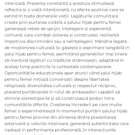
interioară. Prezența constantă a acestuia stimulează
reflecția și o viață intenționată, cu efecte pozitive care se
extind în toate domeniile vieții. Legăturile comunitare
create prin purtarea vizibilă a șalului hijab pentru femei
generează rețele de sprijin, înțelegere și experiență
comună, care combat izolarea și construiesc reziliență
împotriva discriminării sau a neînțelegerii. Mândria legată
de moștenirea culturală își găsește o exprimare tangibilă în
șalul hijab pentru femei, permițând generațiilor mai tinere
să mențină legături cu tradițiile strămoșești, adaptând în
același timp practicile la contextele contemporane.
Oportunitățile educaționale apar atunci când șalul hijab
pentru femei inițiază conversații despre libertatea
religioasă, diversitatea culturală și respectul reciproc,
plasând purtătoarele în rolul de ambasadori capabili să
elimine stereotipurile și să construiască poduri între
comunitățile diferite. Creșterea încrederii pe care multe
femei o experimentează în momentul purtării șalului hijab
pentru femei provine din alinierea dintre prezentarea
exterioară și valorile interioare, generând autenticitate care
iradiază în performanța profesională, în interacțiunile