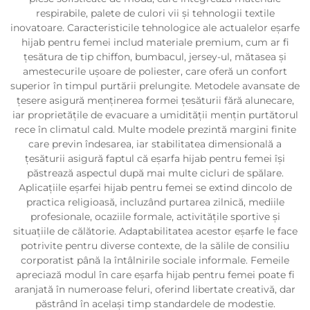
respirabile, palete de culori vii și tehnologii textile
inovatoare. Caracteristicile tehnologice ale actualelor eșarfe
hijab pentru femei includ materiale premium, cum ar fi
țesătura de tip chiffon, bumbacul, jersey-ul, mătasea și
amestecurile ușoare de poliester, care oferă un confort
superior în timpul purtării prelungite. Metodele avansate de
țesere asigură menținerea formei țesăturii fără alunecare,
iar proprietățile de evacuare a umidității mențin purtătorul
rece în climatul cald. Multe modele prezintă margini finite
care previn îndesarea, iar stabilitatea dimensională a
țesăturii asigură faptul că eșarfa hijab pentru femei își
păstrează aspectul după mai multe cicluri de spălare.
Aplicațiile eșarfei hijab pentru femei se extind dincolo de
practica religioasă, incluzând purtarea zilnică, mediile
profesionale, ocaziile formale, activitățile sportive și
situațiile de călătorie. Adaptabilitatea acestor eșarfe le face
potrivite pentru diverse contexte, de la sălile de consiliu
corporatist până la întâlnirile sociale informale. Femeile
apreciază modul în care eșarfa hijab pentru femei poate fi
aranjată în numeroase feluri, oferind libertate creativă, dar
păstrând în același timp standardele de modestie.