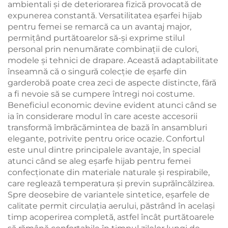
ambientali și de deteriorarea fizică provocată de
expunerea constantă. Versatilitatea eșarfei hijab
pentru femei se remarcă ca un avantaj major,
permițând purtătoarelor să-și exprime stilul
personal prin nenumărate combinații de culori,
modele și tehnici de drapare. Această adaptabilitate
înseamnă că o singură colecție de eșarfe din
garderobă poate crea zeci de aspecte distincte, fără
a fi nevoie să se cumpere întregi noi costume.
Beneficiul economic devine evident atunci când se
ia în considerare modul în care aceste accesorii
transformă îmbrăcămintea de bază în ansambluri
elegante, potrivite pentru orice ocazie. Confortul
este unul dintre principalele avantaje, în special
atunci când se aleg eșarfe hijab pentru femei
confecționate din materiale naturale și respirabile,
care reglează temperatura și previn suprăîncălzirea.
Spre deosebire de variantele sintetice, eșarfele de
calitate permit circulația aerului, păstrând în același
timp acoperirea completă, astfel încât purtătoarele