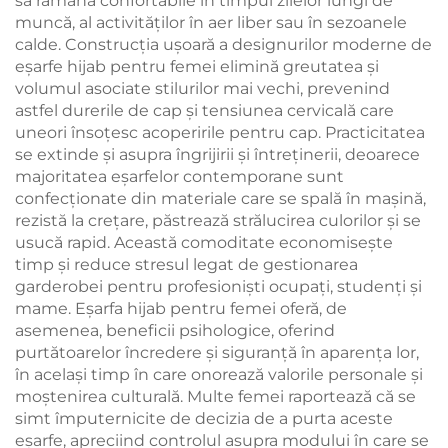
să rămână confortabile în timpul zilelor lungi de
muncă, al activităților în aer liber sau în sezoanele
calde. Construcția ușoară a designurilor moderne de
eșarfe hijab pentru femei elimină greutatea și
volumul asociate stilurilor mai vechi, prevenind
astfel durerile de cap și tensiunea cervicală care
uneori însoțesc acoperirile pentru cap. Practicitatea
se extinde și asupra îngrijirii și întreținerii, deoarece
majoritatea eșarfelor contemporane sunt
confecționate din materiale care se spală în mașină,
rezistă la crețare, păstrează strălucirea culorilor și se
usucă rapid. Această comoditate economisește
timp și reduce stresul legat de gestionarea
garderobei pentru profesioniști ocupați, studenți și
mame. Eșarfa hijab pentru femei oferă, de
asemenea, beneficii psihologice, oferind
purtătoarelor încredere și siguranță în aparența lor,
în același timp în care onorează valorile personale și
moștenirea culturală. Multe femei raportează că se
simt împuternicite de decizia de a purta aceste
eșarfe, apreciind controlul asupra modului în care se