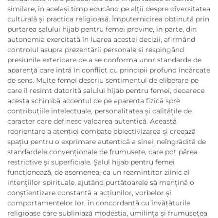
similare, în același timp educând pe alții despre diversitatea
culturală și practica religioasă. Împuternicirea obținută prin
purtarea șalului hijab pentru femei provine, în parte, din
autonomia exercitată în luarea acestei decizii, afirmând
controlul asupra prezentării personale și respingând
presiunile exterioare de a se conforma unor standarde de
aparență care intră în conflict cu principii profund încărcate
de sens. Multe femei descriu sentimentul de eliberare pe
care îl resimt datorită șalului hijab pentru femei, deoarece
acesta schimbă accentul de pe aparența fizică spre
contribuțiile intelectuale, personalitatea și calitățile de
caracter care definesc valoarea autentică. Această
reorientare a atenției combate obiectivizarea și creează
spațiu pentru o exprimare autentică a sinei, neîngrădită de
standardele convenționale de frumusețe, care pot părea
restrictive și superficiale. Șalul hijab pentru femei
funcționează, de asemenea, ca un reamintitor zilnic al
intențiilor spirituale, ajutând purtătoarele să mențină o
conștientizare constantă a acțiunilor, vorbelor și
comportamentelor lor, în concordanță cu învățăturile
religioase care subliniază modestia, umilința și frumusețea