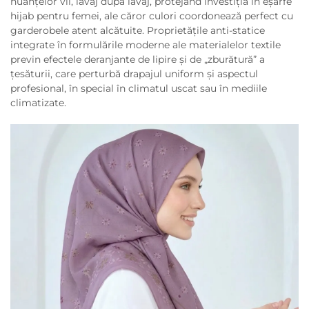
nuanțelor vii, lavaj după lavaj, protejând investiția în eșarfe
hijab pentru femei, ale căror culori coordonează perfect cu
garderobele atent alcătuite. Proprietățile anti-statice
integrate în formulările moderne ale materialelor textile
previn efectele deranjante de lipire și de „zburătură” a
țesăturii, care perturbă drapajul uniform și aspectul
profesional, în special în climatul uscat sau în mediile
climatizate.