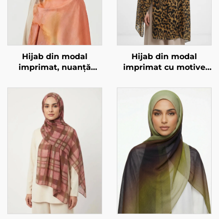
Hijab din modal
Hijab din modal
imprimat, nuanță
imprimat cu motive
portocaliu-marmorat
animale – model
leopard