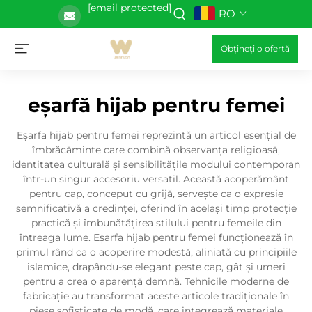
[email protected]
RO
Obțineți o ofertă
eșarfă hijab pentru femei
Eșarfa hijab pentru femei reprezintă un articol esențial de
îmbrăcăminte care combină observanța religioasă,
identitatea culturală și sensibilitățile modului contemporan
într-un singur accesoriu versatil. Această acoperământ
pentru cap, conceput cu grijă, servește ca o expresie
semnificativă a credinței, oferind în același timp protecție
practică și îmbunătățirea stilului pentru femeile din
întreaga lume. Eșarfa hijab pentru femei funcționează în
primul rând ca o acoperire modestă, aliniată cu principiile
islamice, drapându-se elegant peste cap, gât și umeri
pentru a crea o aparență demnă. Tehnicile moderne de
fabricație au transformat aceste articole tradiționale în
piese sofisticate de modă, care integrează materiale