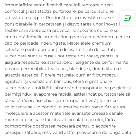
îmbunătățire semnificativă care influențează direct
confortul și satisfacția purtătoarei pe parcursul unei
utilizări prelungite. Producătorii au investit resurse
considerabile în cercetarea și dezvoltarea unor inovații
textile care abordează provocările specifice cu care se
confruntă femeile atunci când poartă acoperăminte pentru
cap pe perioade îndelungate. Materialele premium
selectate pentru producția de eșarfe hijab de calitate
superioară sunt supuse unor teste riguroase, pentru a
asigura respectarea standardelor exigente de performanță
privind permeabilitatea la aer, blândețea, durabilitatea și
atracția estetică. Fibrele naturale, cum ar fi bumbacul
egiptean și viscoza din bambus, oferă o gestionare
superioară a umidității, absorbând transpirația de pe piele și
permițându-i evaporarea rapidă, astfel încât purtătoarele să
rămână răcoroase chiar și în timpul activităților fizice
solicitante sau în condiții climatice călduroase. Structura
moleculară a acestor materiale avansate creează canale
microscopice care facilitează circulația aerului, fără a
compromite opacitatea necesară pentru o acoperire
corespunzătoare, rezolvând astfel provocarea de lungă dată