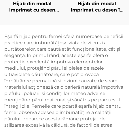
Hijab din modal
Hijab din modal
imprimat cu desen
imprimat cu desen în
pătrat, roz
degradare
Eșarfă hijab pentru femei oferă numeroase beneficii
practice care îmbunătățesc viața de zi cu zi a
purtătoarelor, care caută atât funcționalitate, cât și
eleganță. În primul rând, aceste eșarfe oferă o
protecție excelentă împotriva elementelor
mediului, protejând părul și pielea de razele
ultraviolete dăunătoare, care pot provoca
îmbătrânire prematură și leziuni cauzate de soare.
Materialul acționează ca o barieră naturală împotriva
prafului, poluării și condițiilor meteo adverse,
menținând părul mai curat și sănătos pe parcursul
întregii zile. Femeile care poartă eșarfa hijab pentru
femei observă adesea o îmbunătățire a calității
părului, deoarece acesta rămâne protejat de
stilizarea excesivă la căldură, de factorii de stres