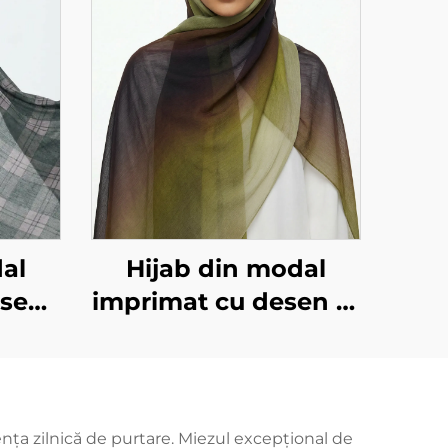
al
Hijab din modal
esen
imprimat cu desen în
e
degradare
ța zilnică de purtare. Miezul excepțional de