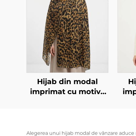
Hijab din modal
H
imprimat cu motive
imp
animale – model
leopard
Alegerea unui hijab modal de vânzare aduce n