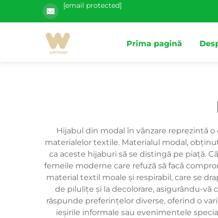
[email protected]
Prima pagină
Desp
Hijabul din modal în vânzare reprezintă 
materialelor textile. Materialul modal, obțin
ca aceste hijaburi să se distingă pe piață. 
femeile moderne care refuză să facă compromisu
material textil moale și respirabil, care se 
de pilulițe și la decolorare, asigurându-vă 
răspunde preferințelor diverse, oferind o vari
ieșirile informale sau evenimentele special