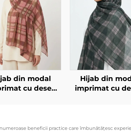
ijab din modal
Hijab din mod
rimat cu desen
imprimat cu d
pătrat, roz
pătrat, verd
umeroase beneficii practice care îmbunătățesc experien