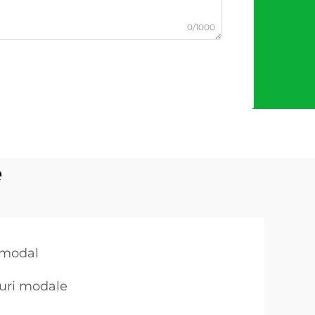
0/1000
e
 modal
buri modale