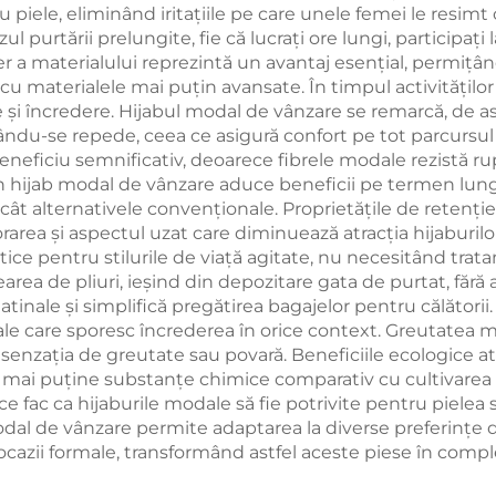
piele, eliminând iritațiile pe care unele femei le resimt
 purtării prelungite, fie că lucrați ore lungi, participați
aer a materialului reprezintă un avantaj esențial, permițând
u materialele mai puțin avansate. În timpul activităților f
 și încredere. Hijabul modal de vânzare se remarcă, de a
cându-se repede, ceea ce asigură confort pe tot parcursul 
eneficiu semnificativ, deoarece fibrele modale rezistă ruperi
ntr-un hijab modal de vânzare aduce beneficii pe termen lun
t alternativele convenționale. Proprietățile de retenție a
ea și aspectul uzat care diminuează atracția hijaburilor 
actice pentru stilurile de viață agitate, nu necesitând t
rearea de pliuri, ieșind din depozitare gata de purtat, fără
ale și simplifică pregătirea bagajelor pentru călătorii. 
ale care sporesc încrederea în orice context. Greutatea m
a senzația de greutate sau povară. Beneficiile ecologice 
 mai puține substanțe chimice comparativ cu cultivarea 
ce fac ca hijaburile modale să fie potrivite pentru pielea
modal de vânzare permite adaptarea la diverse preferințe d
ocazii formale, transformând astfel aceste piese în compl