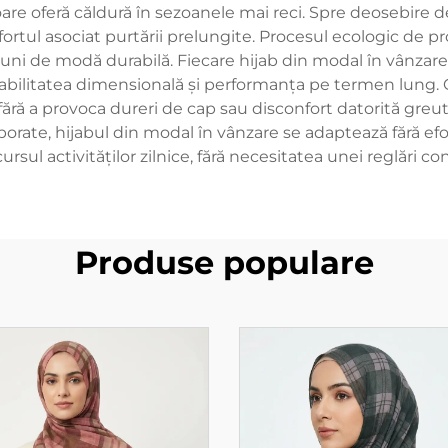
atoare oferă căldură în sezoanele mai reci. Spre deosebire d
fortul asociat purtării prelungite. Procesul ecologic de 
ni de modă durabilă. Fiecare hijab din modal în vânzare
tabilitatea dimensională și performanța pe termen lung. 
t, fără a provoca dureri de cap sau disconfort datorită greut
borate, hijabul din modal în vânzare se adaptează fără efor
ursul activităților zilnice, fără necesitatea unei reglări co
Produse populare