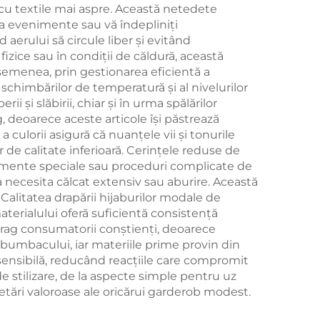
 cu textile mai aspre. Această netedete
 la evenimente sau vă îndepliniți
 aerului să circule liber și evitând
izice sau în condiții de căldură, această
semenea, prin gestionarea eficientă a
schimbărilor de temperatură și al nivelurilor
i și slăbirii, chiar și în urma spălărilor
g, deoarece aceste articole își păstrează
 culorii asigură că nuanțele vii și tonurile
de calitate inferioară. Cerințele reduse de
ratamente speciale sau proceduri complicate de
 a necesita călcat extensiv sau aburire. Această
Calitatea drapării hijaburilor modale de
aterialului oferă suficientă consistență
atrag consumatorii conștienți, deoarece
bumbacului, iar materiile prime provin din
 sensibilă, reducând reacțiile care compromit
e stilizare, de la aspecte simple pentru uz
etări valoroase ale oricărui garderob modest.