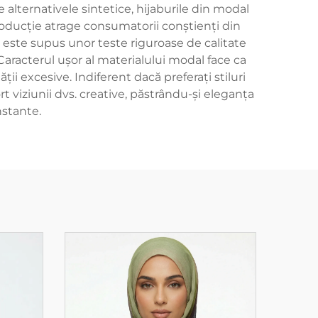
e alternativele sintetice, hijaburile din modal
producție atrage consumatorii conștienți din
 este supus unor teste riguroase de calitate
Caracterul ușor al materialului modal face ca
ății excesive. Indiferent dacă preferați stiluri
t viziunii dvs. creative, păstrându-și eleganța
nstante.