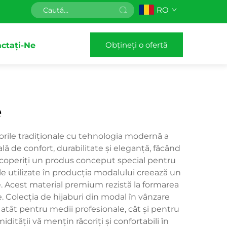
RO
Obțineți o ofertă
ctați-Ne
e
rile tradiționale cu tehnologia modernă a
ă de confort, durabilitate și eleganță, făcând
descoperiți un produs conceput special pentru
ale utilizate în producția modalului creează un
le. Acest material premium rezistă la formarea
re. Colecția de hijaburi din modal în vânzare
e atât pentru medii profesionale, cât și pentru
ității vă mențin răcoriți și confortabili în