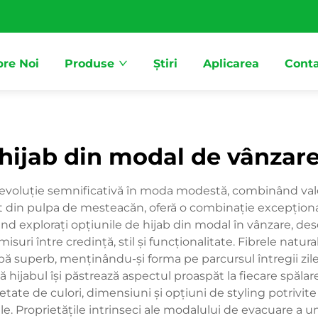
re Noi
Produse
Știri
Aplicarea
Conta
hijab din modal de vânzar
o evoluție semnificativă în moda modestă, combinând valo
ut din pulpa de mesteacăn, oferă o combinație excepțional
Când explorați opțiunile de hijab din modal în vânzare, 
ri între credință, stil și funcționalitate. Fibrele natur
drapă superb, menținându-și forma pe parcursul întregii zi
că hijabul își păstrează aspectul proaspăt la fiecare spăla
etate de culori, dimensiuni și opțiuni de styling potrivit
e. Proprietățile intrinseci ale modalului de evacuare a umid