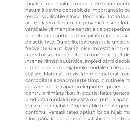
moale al materialului modal este blând pentru 
naturală devine deosebit de importantă în cazul
responsabilitățile zilnice. Permeabilitatea la 
acumularea căldurii care provoacă disconfort c
ventilație vă menține senzatia de prospețime
umidității, absorbând transpirația rapid și us
de activitate. Durabilitatea constituie un alt b
frecvente și a utilizării zilnice. Investiția î
aspectul și funcționalitatea mult mai mult decâ
intense rămân autentice, împiedicând decolorar
întreținere fac ca hijaburile modale să fie pr
spălare. Materialul rezistă în mod natural la c
comoditate economisește timp în rutinele matin
vânzare creează apariții elegante și profesion
pentru a rămâne fixat în poziție, fără a gener
producția modalei necesită mai puțină apă și
surse regenerabile. Proprietățile hipoalergeni
confortul. Versatilitatea opțiunilor de hijab 
zilnic până la aranjamente sofisticate pentru 