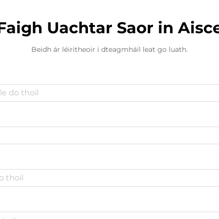
Faigh Uachtar Saor in Aisc
Beidh ár léiritheoir i dteagmháil leat go luath.