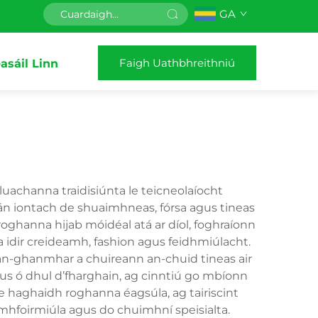
GA
Faigh Uathbhreithniú
asáil Linn
uachanna traidisiúnta le teicneolaíocht
n iontach de shuaimhneas, fórsa agus tineas
oghanna hijab móidéal atá ar díol, foghraíonn
dir creideamh, fashion agus feidhmiúlacht.
s an-ghanmhar a chuireann an-chuid tineas air
us ó dhul d’fharghain, ag cinntiú go mbíonn
 le haghaidh roghanna éagsúla, ag tairiscint
hfoirmiúla agus do chuimhní speisialta.