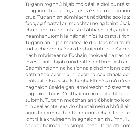
Tugann roghnú hijab móidéal le díol buntáistí
thagann chun cinn, agus is é seo a dhéanann 
crua. Tugann an súmhlacht nádúrtha seo leas m
fada, ag freastal ar imeachtaí nó ag baint ús
chun cinn mar buntáiste tábhachtach, ag lige
neamhshuíomh le hábhair níos lú casta. I rith
Tugann an hijab móidéal le díol leas mór frei
rud a chaomhnaíonn do shuíomh trí théamhrac
nach mbristear na fíocháin móidéal ná nach d
investiúint i hijab móidéal le díol buntáistí 
Caomhnaíonn na hairíonna a choinníonn dath
dath a theipeann ar hijabanna ísealchaolaíoch
próiseáil níos casta le haghaidh níos mó ná s
haghaidh úsáide gan iarnóireacht nó steamaío
haghaidh turas. Cruthaíonn an calaíocht dráp
suíomh. Tugann meáchan an t-ábhair go leor 
timpeallachta leas do chustaiméirí a bhfuil ai
agus tagann na hábhair bunúsacha ó fhoinsean
iontráilí a chuireann in aghaidh an shuímh. 
sheanbhéimeanna simplí laethúla go dtí comha