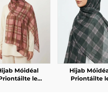
Hijab Móidéal
Hijab Móidéa
Priontáilte le
Priontáilte l
radh ceachta –
dearadh ceach
corcra
glas