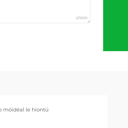
0/1000
b móidéal le hiontú