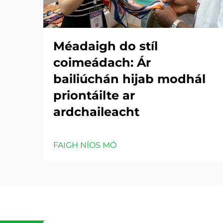
Méadaigh do stíl
coimeádach: Ár
bailiúchán hijab modhál
priontáilte ar
ardchaileacht
FAIGH NÍOS MÓ