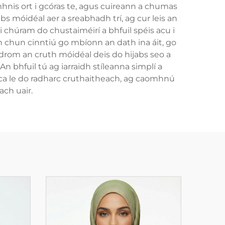
hnis ort i gcóras te, agus cuireann a chumas
abs móidéal aer a sreabhadh trí, ag cur leis an
i chúram do chustaiméirí a bhfuil spéis acu i
n chun cinntiú go mbíonn an dath ina áit, go
rom an cruth móidéal deis do hijabs seo a
n bhfuil tú ag iarraidh stíleanna simplí a
éasca le do radharc cruthaitheach, ag caomhnú
ch uair.