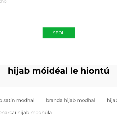
SEOL
hijab móidéal le hiontú
ab satin modhal
branda hijab modhal
hija
narcaí hijab modhúla