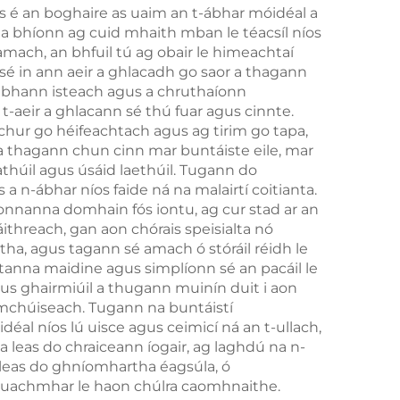
 Is é an boghaire as uaim an t-ábhar móidéal a
 a bhíonn ag cuid mhaith mban le téacsíl níos
amach, an bhfuil tú ag obair le himeachtaí
 sé in ann aeir a ghlacadh go saor a thagann
habhann isteach agus a chruthaíonn
t-aeir a ghlacann sé thú fuar agus cinnte.
mchur go héifeachtach agus ag tirim go tapa,
a thagann chun cinn mar buntáiste eile, mar
thúil agus úsáid laethúil. Tugann do
 a n-ábhar níos faide ná na malairtí coitianta.
nnanna domhain fós iontu, ag cur stad ar an
ithreach, gan aon chórais speisialta nó
tha, agus tagann sé amach ó stóráil réidh le
ítanna maidine agus simplíonn sé an pacáil le
gus ghairmiúil a thugann muinín duit i aon
omchúiseach. Tugann na buntáistí
éal níos lú uisce agus ceimicí ná an t-ullach,
 leas do chraiceann íogair, ag laghdú na n-
 leas do ghníomhartha éagsúla, ó
í luachmhar le haon chúlra caomhnaithe.