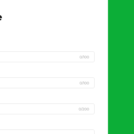
e
0/100
0/100
0/200