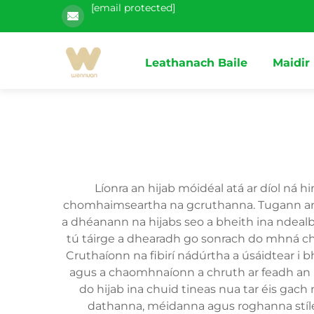
[email protected]
Leathanach Baile
Maidir
Líonra an hijab móidéal atá ar díol ná
chomhaimseartha na gcruthanna. Tugann an c
a dhéanann na hijabs seo a bheith ina ndealb
tú táirge a dhearadh go sonrach do mhná c
Cruthaíonn na fibirí nádúrtha a úsáidtear i 
agus a chaomhnaíonn a chruth ar feadh an l
do hijab ina chuid tineas nua tar éis gach 
dathanna, méidanna agus roghanna stíle