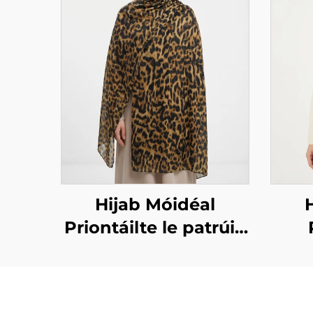
Hijab Móidéal
Priontáilte le patrúin
ainmhithe – patrúin
dea
leopaird