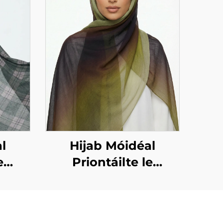
l
Hijab Móidéal
e
Priontáilte le
ta –
dearadh grádient