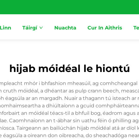
 Linn
Táirgí
Nuachta
Cur In Aithris
Te
hijab móidéal le hiontú
 himpleacht mhór i bhfashion mheasúil, ag comhcheangal l
ruth móidéal, a dhéantar as pulp crann beech, meascá
h éagsúla ar an margadh. Nuair a thagann tú isteach ar r
homhaimseartha a dhiúltaíonn a gcuid comhpháirteanna i
bhforbairt an móidéal téacs-til a bhfuil bog, éadrom agu
ae. Caomhnaíonn an t-ábhar sin uathu féin ó philling ag
níosca. Tairgeann an bailiúchán hijab móidéal atá ar díol
 éagsúla a oireann don oibreacha, do sheachadóga neam