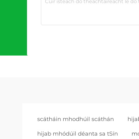
scátháin mhodhúil scáthán
hij
hijab mhódúil déanta sa tSín
mo