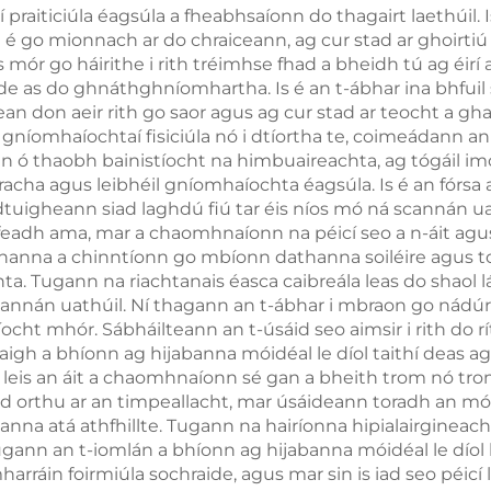
 praiticiúla éagsúla a fheabhsaíonn do thagairt laethúil.
é go mionnach ar do chraiceann, ag cur stad ar ghoirtiú
ór go háirithe i rith tréimhse fhad a bheidh tú ag éirí 
áide as do ghnáthghníomhartha. Is é an t-ábhar ina bhfuil
an don aeir rith go saor agus ag cur stad ar teocht a g
 gníomhaíochtaí fisiciúla nó i dtíortha te, coimeádann an 
sin ó thaobh bainistíocht na himbuaireachta, ag tógáil i
ha agus leibhéil gníomhaíochta éagsúla. Is é an fórsa 
tuigheann siad laghdú fiú tar éis níos mó ná scannán ua
ar feadh ama, mar a chaomhnaíonn na péicí seo a n-áit agus
anna a chinntíonn go mbíonn dathanna soiléire agus to
ta. Tugann na riachtanais éasca caibreála leas do shaol lá
cannán uathúil. Ní thagann an t-ábhar i mbraon go nádúr
cht mhór. Sábháilteann an t-úsáid seo aimsir i rith do r
aigh a bhíonn ag hijabanna móidéal le díol taithí deas a
leis an áit a chaomhnaíonn sé gan a bheith trom nó tr
rd orthu ar an timpeallacht, mar úsáideann toradh an móid
na atá athfhillte. Tugann na hairíonna hipialairgineacha
Tugann an t-iomlán a bhíonn ag hijabanna móidéal le díol
rráin foirmiúla sochraide, agus mar sin is iad seo péic