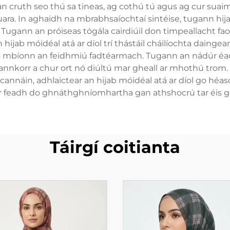
cruth seo thú sa tineas, ag cothú tú agus ag cur suaim
 fuara. In aghaidh na mbrabhsaíochtaí sintéise, tugann hij
Tugann an próiseas tógála cairdiúil don timpeallacht fao
ijab móidéal atá ar díol trí thástáil cháilíochta daingea
o mbíonn an feidhmiú fadtéarmach. Tugann an nádúr éad
annkorr a chur ort nó diúltú mar gheall ar mhothú trom. A
 scannáin, adhlaictear an hijab móidéal atá ar díol go h
ar feadh do ghnáthghníomhartha gan athshocrú tar éis ga
Táirgí coitianta