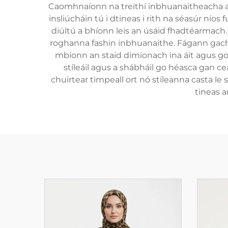
Caomhnaíonn na treithí inbhuanaitheacha an 
insliúcháin tú i dtineas i rith na séasúr níos
diúltú a bhíonn leis an úsáid fhadtéarmach. 
roghanna fashin inbhuanaithe. Fágann gach h
mbíonn an staid dimionach ina áit agus g
stíleáil agus a shábháil go héasca gan ce
chuirtear timpeall ort nó stíleanna casta le
tineas 