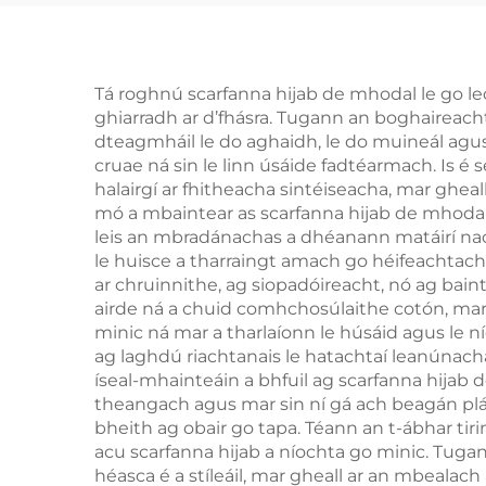
Tá roghnú scarfanna hijab de mhodal le go le
ghiarradh ar d’fhásra. Tugann an boghaireach
dteagmháil le do aghaidh, le do muineál agus
cruae ná sin le linn úsáide fadtéarmach. Is é 
halairgí ar fhitheacha sintéiseacha, mar gh
mó a mbaintear as scarfanna hijab de mhodal 
leis an mbradánachas a dhéanann matáirí nach 
le huisce a tharraingt amach go héifeachtach 
ar chruinnithe, ag siopadóireacht, nó ag bain
airde ná a chuid comhchosúlaithe cotón, mar g
minic ná mar a tharlaíonn le húsáid agus le ní
ag laghdú riachtanais le hatachtaí leanúnac
íseal-mhainteáin a bhfuil ag scarfanna hijab 
theangach agus mar sin ní gá ach beagán plái
bheith ag obair go tapa. Téann an t-ábhar tiri
acu scarfanna hijab a níochta go minic. Tugan
héasca é a stíleáil, mar gheall ar an mbealac