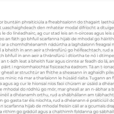
or buntáin phraiticiúla a fheabhsaíonn do thagairt laeth
t uaschaighdeach den mhatéar modal difríocht a dtuigear
 le do línéadhairc, ag cur stad leis an n-oirceas agus l
seo an fáth go bhfuil scarfanna hijab de mhodal go háirith
eall ar a chomhdhéanamh nádúrtha a laghdaíonn freagraí 
a bheith in ann aeir a thránsfúrú go héifeachtach, rud 
bhfuil in ann aeir a thránsfúrú i dtíortha te nó i dtimp
an t-ádh leat a bheith fuar agus cinnte ar feadh do lá, a
t páirt i ngníomhaíochtaí fisiceacha éadrom. Tá an t-ion
heall ar struchtúr an fhithe a sheasann in aghaidh píleá
os minic ná mar a tharlaíonn le húsáid rialta. Tugann an 
ha agus ag cur le hionsaí níos faoi chúram ar úsáid a d
de mhodal do ródhlú go mór, mar gheall ar an n-ábhar a bh
néil a dhéanamh orthu, rud a shábháilann am tábhachtach 
m go gasta tar éis níochta, rud a dhéanann é praiticiúil d
n scarfanna hijab de mhodal freisin cáil ar a gcumais dra
h a rithim go grádúil agus a chaithimh foldanna go sábhái