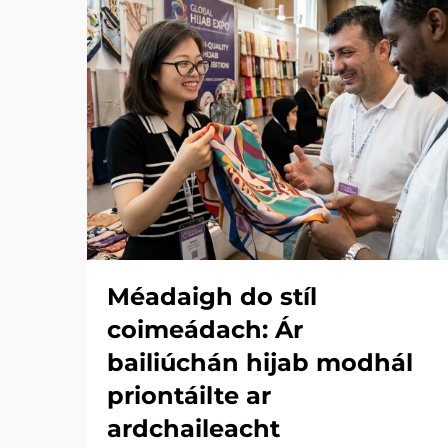
Méadaigh do stíl
coimeádach: Ár
bailiúchán hijab modhál
priontáilte ar
ardchaileacht