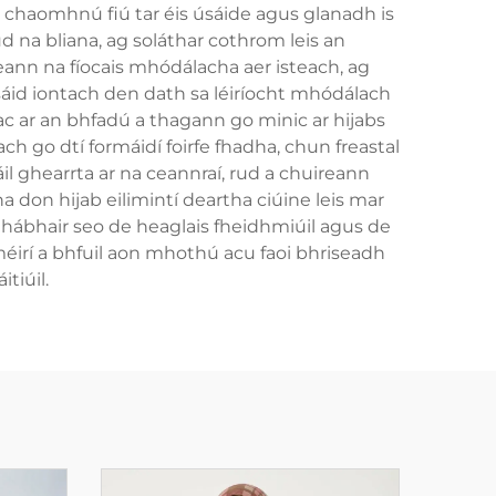
a chaomhnú fiú tar éis úsáide agus glanadh is
 na bliana, ag soláthar cothrom leis an
nn na fíocais mhódálacha aer isteach, ag
sáid iontach den dath sa léiríocht mhódálach
ac ar an bhfadú a thagann go minic ar hijabs
ch go dtí formáidí foirfe fhadha, chun freastal
il ghearrta ar na ceannraí, rud a chuireann
 don hijab eilimintí deartha ciúine leis mar
mhábhair seo de heaglais fheidhmiúil agus de
éirí a bhfuil aon mhothú acu faoi bhriseadh
tiúil.