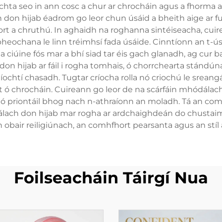
chta seo in ann cosc a chur ar chrocháin agus a fhorma 
don hijab éadrom go leor chun úsáid a bheith aige ar fud
 chruthú. In aghaidh na roghanna sintéiseacha, cuirea
eochana le linn tréimhsí fada úsáide. Cinntíonn an t-ú
iúine fós mar a bhí siad tar éis gach glanadh, ag cur b
don hijab ar fáil i rogha tomhais, ó chorrchearta stándúna
ochtí chasadh. Tugtar críocha rolla nó criochú le sreangá
t ó chrocháin. Cuireann go leor de na scárfáin mhódálacha
e nó priontáil bhog nach n-athraíonn an moladh. Tá an co
álach don hijab mar rogha ar ardchaighdeán do chustaim
an obair reiligiúnach, an comhfhort pearsanta agus an stíl ái
Foilseacháin Táirgí Nua