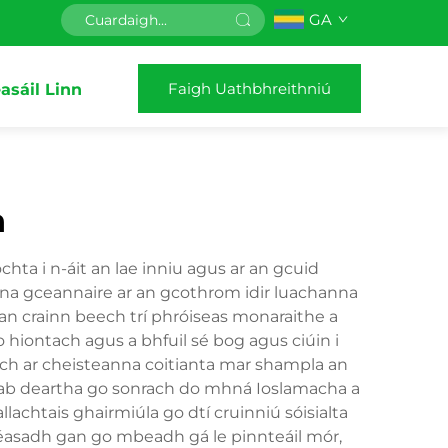
GA
Faigh Uathbhreithniú
asáil Linn
n
ta i n-áit an lae inniu agus ar an gcuid
á ina gceannaire ar an gcothrom idir luachanna
 an crainn beech trí phróiseas monaraithe a
o hiontach agus a bhfuil sé bog agus ciúin i
each ar cheisteanna coitianta mar shampla an
ijab deartha go sonrach do mhná Ioslamacha a
lachtais ghairmiúla go dtí cruinniú sóisialta
hléasadh gan go mbeadh gá le pinnteáil mór,