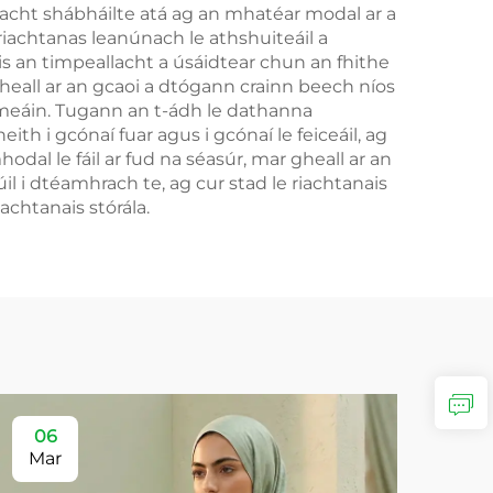
acht shábháilte atá ag an mhatéar modal ar a
 riachtanas leanúnach le athshuiteáil a
s an timpeallacht a úsáidtear chun an fhithe
heall ar an gcaoi a dtógann crainn beech níos
imeáin. Tugann an t-ádh le dathanna
ith i gcónaí fuar agus i gcónaí le feiceáil, ag
dal le fáil ar fud na séasúr, mar gheall ar an
l i dtéamhrach te, ag cur stad le riachtanais
achtanais stórála.
06
Mar