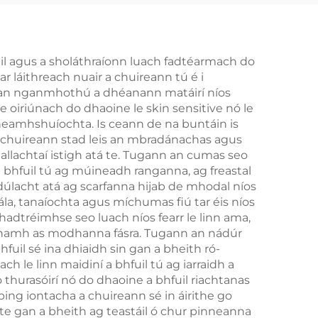
corcra
úil agus a sholáthraíonn luach fadtéarmach do
 láithreach nuair a chuireann tú é i
eis an nganmhothú a dhéanann matáirí níos
e oiriúnach do dhaoine le skin sensitive nó le
neamhshuíochta. Is ceann de na buntáin is
a chuireann stad leis an mbradánachas agus
eallachtaí istigh atá te. Tugann an cumas seo
n bhfuil tú ag múineadh ranganna, ag freastal
adúlacht atá ag scarfanna hijab de mhodal níos
la, tanaíochta agus míchumas fiú tar éis níos
fhadtréimhse seo luach níos fearr le linn ama,
héanamh as modhanna fásra. Tugann an nádúr
fuil sé ina dhiaidh sin gan a bheith ró-
le linn maidiní a bhfuil tú ag iarraidh a
o thurasóirí nó do dhaoine a bhfuil riachtanas
ping iontacha a chuireann sé in áirithe go
lte gan a bheith ag teastáil ó chur pinneanna