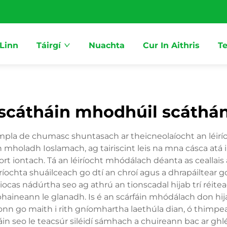
 Linn
Táirgí
Nuachta
Cur In Aithris
Te
scátháin mhodhúil scáthá
mpla de chumasc shuntasach ar theicneolaíocht an léiríoch
an mholadh Ioslamach, ag tairiscint leis na mna cásca at
t iontach. Tá an léiríocht mhódálach déanta as ceallais
éiríochta shuáilceach go dtí an chroí agus a dhrapáiltear g
hiocas nádúrtha seo ag athrú an tionscadal hijab trí réit
 bhaineann le glanadh. Is é an scárfáin mhódálach don h
onn go maith i rith gníomhartha laethúla dian, ó thimpeal
áin seo le teacsúr siléidí sámhach a chuireann bac ar g