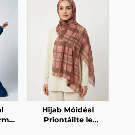
l
Hijab Móidéal
orm
Priontáilte le
dearadh ceachta –