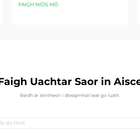
FAIGH NÍOS MÓ
Faigh Uachtar Saor in Aisc
Beidh ár léiritheoir i dteagmháil leat go luath.