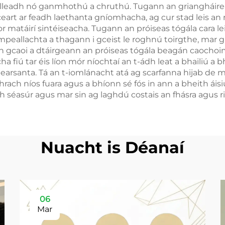
mhilleadh nó ganmhothú a chruthú. Tugann an griangháire
 ceart ar feadh laethanta gníomhacha, ag cur stad leis an
matáirí sintéiseacha. Tugann an próiseas tógála cara lei
mpeallachta a thagann i gceist le roghnú toirgthe, mar g
 an gcaoi a dtáirgeann an próiseas tógála beagán caocho
 fiú tar éis líon mór níochtaí an t-ádh leat a bhailiú a bhe
earsanta. Tá an t-iomlánacht atá ag scarfanna hijab de mho
ch níos fuara agus a bhíonn sé fós in ann a bheith áisiúi
ach séasúr agus mar sin ag laghdú costais an fhásra agus ri
Nuacht is Déanaí
06
Mar