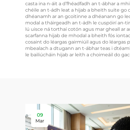
casta ina n-áit a d’fhéadfadh an t-ábhar a 
chéile an t-ádh leat a hijab a bheith suite go
dhéanamh ar an gcoitinne a dhéanann go leor 
modal a tháirgeadh an t-ádh le cuspóirí an-ti
lú uisce ná torthaí cotón agus mar gheall ar
scarfanna hijab de mhodal a bheith fós iontacha
cosaint do léargas gairmiúil agus do léargas p
mbealach a dtugann an t-ábhar teas i dtéamhra
le bailiúcháin hijab ar leith a choimeáil do g
09
Mar