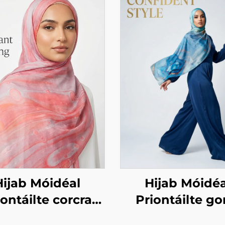
Hijab Móidéa
Hijab Móidéal
Priontáilte g
iontáilte corcra
marmar
marmar