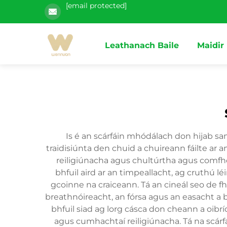
[email protected]
Leathanach Baile
Maidir
Is é an scárfáin mhódálach don hijab sa
traidisiúnta den chuid a chuireann fáilte ar 
reiligiúnacha agus chultúrtha agus comfhor
bhfuil aird ar an timpeallacht, ag cruthú l
gcoinne na craiceann. Tá an cineál seo de f
breathnóireacht, an fórsa agus an easacht a
bhfuil siad ag lorg cásca don cheann a oibrí
agus cumhachtaí reiligiúnacha. Tá na scárf