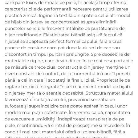
care pare luxos de moale pe piele, în același timp oferind
caracteristicile de performanță necesare pentru utilizarea
practică zilnică. Ingineria textilă din spatele celuilalt model
de hijab din jersey se concentrează asupra eliminării
punctelor sensibile frecvent întâlnite de purtătoarele de
hijab tradiționale. Elasticitatea blândă asigură faptul că
hijabul se adaptează perfect formei capului, fără a crea
puncte de presiune care pot duce la dureri de cap sau
disconfort în timpul purtării prelungite. Spre deosebire de
materialele rigide, care devin din ce în ce mai nesuportabile
pe măsură ce trece ziua, construcția din jersey menține un
nivel constant de confort, de la momentul în care îl puneți
până la cel în care îl scoateți la finalul zilei. Proprietățile de
reglare termică integrate în cel mai recent model de hijab
din jersey merită o atenție deosebită. Structura materialului
favorizează circulația aerului, prevenind senzația de
sufocare și supraîncălzire care poate apărea în cazul unor
modele mai puțin sofisticate. În vremea caldă, capacitatea
de evacuare a umidității îndepărtează transpirația de pe
piele, menținându-vă simțul de prospețime și încredere. În
condiții mai reci, materialul oferă o izolare blândă, fără a