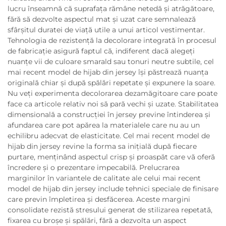
lucru înseamnă că suprafața rămâne netedă și atrăgătoare,
fără să dezvolte aspectul mat și uzat care semnalează
sfârșitul duratei de viață utile a unui articol vestimentar.
Tehnologia de rezistență la decolorare integrată în procesul
de fabricație asigură faptul că, indiferent dacă alegeți
nuanțe vii de culoare smarald sau tonuri neutre subtile, cel
mai recent model de hijab din jersey își păstrează nuanța
originală chiar și după spălări repetate și expunere la soare.
Nu veți experimenta decolorarea dezamăgitoare care poate
face ca articole relativ noi să pară vechi și uzate. Stabilitatea
dimensională a construcției în jersey previne întinderea și
afundarea care pot apărea la materialele care nu au un
echilibru adecvat de elasticitate. Cel mai recent model de
hijab din jersey revine la forma sa inițială după fiecare
purtare, menținând aspectul crisp și proaspăt care vă oferă
încredere și o prezentare impecabilă. Prelucrarea
marginilor în variantele de calitate ale celui mai recent
model de hijab din jersey include tehnici speciale de finisare
care previn împletirea și desfăcerea. Aceste margini
consolidate rezistă stresului generat de stilizarea repetată,
fixarea cu broșe și spălări, fără a dezvolta un aspect