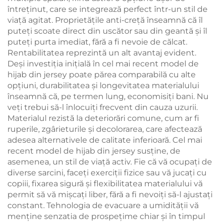
întreținut, care se integrează perfect într-un stil de
viață agitat. Proprietățile anti-creță înseamnă că îl
puteți scoate direct din uscător sau din geantă și îl
puteți purta imediat, fără a fi nevoie de călcat.
Rentabilitatea reprezintă un alt avantaj evident.
Deși investiția inițială în cel mai recent model de
hijab din jersey poate părea comparabilă cu alte
opțiuni, durabilitatea și longevitatea materialului
înseamnă că, pe termen lung, economisiți bani. Nu
veți trebui să-l înlocuiți frecvent din cauza uzurii.
Materialul rezistă la deteriorări comune, cum ar fi
ruperile, zgârieturile și decolorarea, care afectează
adesea alternativele de calitate inferioară. Cel mai
recent model de hijab din jersey susține, de
asemenea, un stil de viață activ. Fie că vă ocupați de
diverse sarcini, faceți exerciții fizice sau vă jucați cu
copiii, fixarea sigură și flexibilitatea materialului vă
permit să vă mișcați liber, fără a fi nevoiți să-l ajustați
constant. Tehnologia de evacuare a umidității vă
menține senzatia de prospețime chiar și în timpul