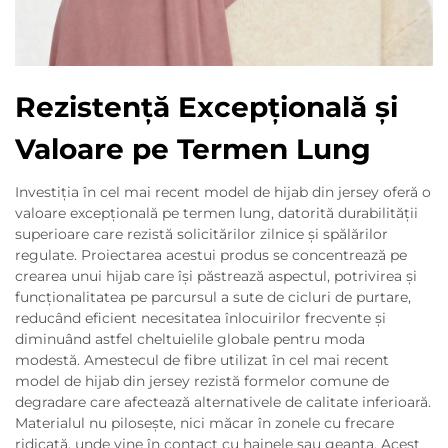
Rezistență Excepțională și
Valoare pe Termen Lung
Investiția în cel mai recent model de hijab din jersey oferă o
valoare excepțională pe termen lung, datorită durabilității
superioare care rezistă solicitărilor zilnice și spălărilor
regulate. Proiectarea acestui produs se concentrează pe
crearea unui hijab care își păstrează aspectul, potrivirea și
funcționalitatea pe parcursul a sute de cicluri de purtare,
reducând eficient necesitatea înlocuirilor frecvente și
diminuând astfel cheltuielile globale pentru moda
modestă. Amestecul de fibre utilizat în cel mai recent
model de hijab din jersey rezistă formelor comune de
degradare care afectează alternativele de calitate inferioară.
Materialul nu pilosește, nici măcar în zonele cu frecare
ridicată, unde vine în contact cu hainele sau geanta. Acest