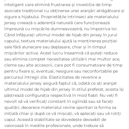
inteligent care elimină frustrarea și investiția de timp
asociate tradițional cu obținerea unei aranjări atrăgătoare și
sigure a hijabului. Proprietățile intrinseci ale materialului
jersey creează o aderență naturală care funcționează
împreună cu mișcările dumneavoastră, nu împotriva lor.
Când înfășurați ultimul model de hijab din jersey în jurul
capului, textura materialului ajută la menținerea poziției
sale fără alunecare sau deplasare, chiar și în timpul
mișcărilor active. Acest lucru înseamnă că puteți reduce
sau elimina complet necesitatea utilizării mai multor ace,
cleme sau alte accesorii, care pot fi consumatoare de timp
pentru fixare și, eventual, nesigure sau neconfortabile pe
parcursul întregii zile. Elasticitatea de revenire a
materialului jersey asigură faptul că, odată ce ați aranjat
ultimul model de hijab din jersey în stilul preferat, acesta își
păstrează configurația respectivă în mod fiabil. Nu veți fi
nevoit să vă verificați constant în oglindă sau să faceți
ajustări, deoarece materialul revine spontan la forma sa
inițială chiar și după ce vă mișcați, vă aplecați sau vă rotiți
capul. Această stabilitate se dovedește deosebit de
valoroasă în mediile profesionale, unde trebuie să