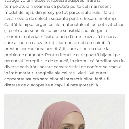
adăuga volum excesiv. Această adaptabilitate la
temperatură înseamnă că puteți purta cel mai recent
model de hijab din jersey pe tot parcursul anului, fără a
avea nevoie de colecții separate pentru fiecare anotimp.
Calitățile hipoalergenice ale materialului îl fac potrivit chiar
și pentru persoanele cu piele sensibilă sau alergii la
anumite materiale. Textura netedă minimizează frecarea
care ar putea cauza iritații, iar construcția respirabilă
previne acumularea umidității, care ar putea duce la
probleme cutanate. Pentru femeile care poartă hijabul pe
parcursul întregii zile de muncă, în timpul călătoriilor sau în
diverse activități, aceste caracteristici de confort se traduc
în îmbunătățiri tangibile ale calității vieții. Vă puteți
concentra asupra sarcinilor și interacțiunilor, fără a fi
distrase de o acoperire a capului nesuportabilă.