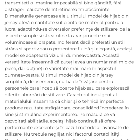
transmiteți o imagine impecabilă și bine gândită, fără
distrageri cauzate de întreținerea îmbrăcămintei.
Dimensiunile generoase ale ultimului model de hijab din
jersey oferă o cantitate suficientă de material pentru a
lucra, adaptându-se diverselor preferințe de stilizare, de la
aspecte simple și streamline la aranjamente mai
voluminoase și drapate. Indiferent dacă preferați un stil
strâns și sportiv sau o prezentare fluidă și elegantă, același
model se adaptează viziunii dumneavoastră. Această
versatilitate înseamnă că puteți avea un număr mai mic de
piese, dar obțineți o varietate mai mare în aspectul
dumneavoastră. Ultimul model de hijab din jersey
simplifică, de asemenea, curba de învățare pentru
persoanele care încep să poarte hijab sau care explorează
diferite abordări de stilizare. Caracterul indulgent al
materialului înseamnă că chiar și o tehnică imperfectă
produce rezultate atrăgătoare, consolidând încrederea în
sine și stimulând experimentarea. Pe măsură ce vă
dezvoltați abilitățile, același hijab continuă să ofere
performanțe excelente și în cazul metodelor avansate de
stilizare. Nu trebuie neglijat nici factorul portabilității.