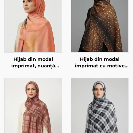
Hijab din modal
Hijab din modal
imprimat, nuanță
imprimat cu motive
portocaliu-marmorat
animale – imprimare
de căprioară