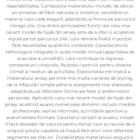
respirabilitatea. Compoziția materialului include, de obicei,
un amestec de fibre naturale și sintetice, rezultând un
material care cade elegant, păstrându-și forma pe parcursul
întregii zile. Una dintre principalele funcții ale celui mai
recent model de hijab din jersey este de a oferi o acoperire
sigură pe tot parcursul zilei, care rămâne fixată în poziție
fără necesitatea ajustărilor constante. Caracteristicile
tehnologice integrate în acest model includ capacitatea de
evacuare a umidității, care contribuie la reglarea
temperaturii corporale, făcându-l potrivit pentru diverse
climat și niveluri de activitate. Elasticitatea intrinsecă a
materialului jersey permite mai multe variante de styling,
de la înfășurări simple până la aranjamente mai elaborate,
adaptându-se diferitelor forme ale feței și preferințelor
personale. Aplicațiile celui mai recent model de hijab din
jersey se extind asupra numeroase domenii, inclusiv mediile
profesionale, ieșirile informale, activitățile sportive și
evenimentele formale. Caracterul versatil al acestui model
îl face deosebit de valoros pentru femei care au nevoie de o
singură soluție capabilă să treacă fără efort între diferitele
segmente ale zilei lor. Durabilitatea materialului asigură o