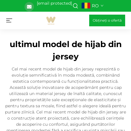
[email protected]
RO
Obțineți o ofertă
ultimul model de hijab din
jersey
Cel mai recent model de hijab din jersey reprezintă o
evoluție semnificativă în moda modestă, combinând
estetica contemporană cu funcționalitatea practică.
Această soluție inovatoare de acoperământ pentru cap
utilizează un material jersey de înaltă calitate, cunoscut
pentru proprietățile sale excepționale de elasticitate și
pentru textura sa moale, fiind astfel o alegere ideală pentru
purtare zilnică. Cel mai recent model de hijab din jersey are
o construcție atent proiectată, care echilibrează cerințele
de acoperire cu confortul, asigurând purtătorilor
menținerea modestei fără a sacrifica ușurința mișcării sau