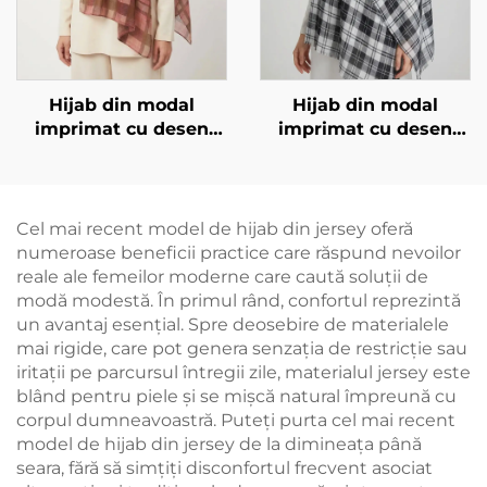
Hijab din modal
Hijab din modal
imprimat cu desen
imprimat cu desen
pătrat, roz
pătrat, negru și alb
Cel mai recent model de hijab din jersey oferă
numeroase beneficii practice care răspund nevoilor
reale ale femeilor moderne care caută soluții de
modă modestă. În primul rând, confortul reprezintă
un avantaj esențial. Spre deosebire de materialele
mai rigide, care pot genera senzația de restricție sau
iritații pe parcursul întregii zile, materialul jersey este
blând pentru piele și se mișcă natural împreună cu
corpul dumneavoastră. Puteți purta cel mai recent
model de hijab din jersey de la dimineața până
seara, fără să simțiți disconfortul frecvent asociat