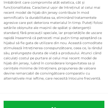
îmbătrânit care compromite atât estetica, cât și
funcționalitatea. Caracterul ușor de întreținut al celui mai
recent model de hijab din jersey contribuie în mod
semnificativ la durabilitatea sa, eliminând tratamentele
agresive care pot deteriora materialul în timp. Puteți folosi
setările obișnuite ale mașinii de spălat și detergenții
standard, fără precauții speciale, iar proprietățile de uscare
rapidă înseamnă că petreceti mai puțin timp așteptând ca
hijabul să fie gata de utilizare din nou. Această comoditate
stimulează întreținerea corespunzătoare, ceea ce, la rândul
său, prelungește durata de viață a produsului. Atunci când
calculați costul pe purtare al celui mai recent model de
hijab din jersey, luând în considerare longevitatea sa și
cerințele minime de întreținere, propunerea de valoare
devine remarcabil de convingătoare comparativ cu
alternativele mai ieftine, care necesită înlocuire frecventă.