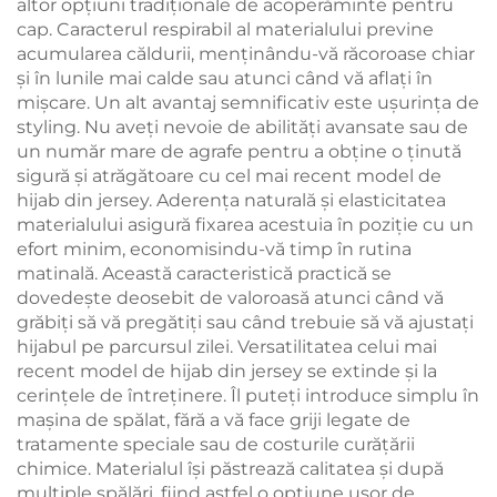
altor opțiuni tradiționale de acoperăminte pentru
cap. Caracterul respirabil al materialului previne
acumularea căldurii, menținându-vă răcoroase chiar
și în lunile mai calde sau atunci când vă aflați în
mișcare. Un alt avantaj semnificativ este ușurința de
styling. Nu aveți nevoie de abilități avansate sau de
un număr mare de agrafe pentru a obține o ținută
sigură și atrăgătoare cu cel mai recent model de
hijab din jersey. Aderența naturală și elasticitatea
materialului asigură fixarea acestuia în poziție cu un
efort minim, economisindu-vă timp în rutina
matinală. Această caracteristică practică se
dovedește deosebit de valoroasă atunci când vă
grăbiți să vă pregătiți sau când trebuie să vă ajustați
hijabul pe parcursul zilei. Versatilitatea celui mai
recent model de hijab din jersey se extinde și la
cerințele de întreținere. Îl puteți introduce simplu în
mașina de spălat, fără a vă face griji legate de
tratamente speciale sau de costurile curățării
chimice. Materialul își păstrează calitatea și după
multiple spălări, fiind astfel o opțiune ușor de