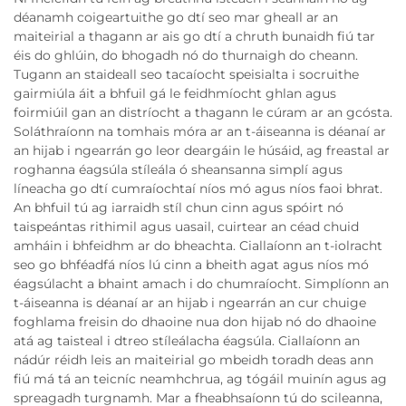
déanamh coigeartuithe go dtí seo mar gheall ar an
maiteirial a thagann ar ais go dtí a chruth bunaidh fiú tar
éis do ghlúin, do bhogadh nó do thurnaigh do cheann.
Tugann an staideall seo tacaíocht speisialta i socruithe
gairmiúla áit a bhfuil gá le feidhmíocht ghlan agus
foirmiúil gan an distríocht a thagann le cúram ar an gcósta.
Soláthraíonn na tomhais móra ar an t-áiseanna is déanaí ar
an hijab i ngearrán go leor deargáin le húsáid, ag freastal ar
roghanna éagsúla stíleála ó sheansanna simplí agus
líneacha go dtí cumraíochtaí níos mó agus níos faoi bhrat.
An bhfuil tú ag iarraidh stíl chun cinn agus spóirt nó
taispeántas rithimil agus uasail, cuirtear an céad chuid
amháin i bhfeidhm ar do bheachta. Ciallaíonn an t-iolracht
seo go bhféadfá níos lú cinn a bheith agat agus níos mó
éagsúlacht a bhaint amach i do chumraíocht. Simplíonn an
t-áiseanna is déanaí ar an hijab i ngearrán an cur chuige
foghlama freisin do dhaoine nua don hijab nó do dhaoine
atá ag taisteal i dtreo stíleálacha éagsúla. Ciallaíonn an
nádúr réidh leis an maiteirial go mbeidh toradh deas ann
fiú má tá an teicníc neamhchrua, ag tógáil muinín agus ag
spreagadh turgnamh. Mar a fheabhsaíonn tú do scileanna,