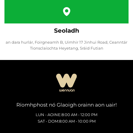
Seoladh
an dara hurlár, Foirgneamh B, Uimhir 17 Jinhui Road, Ceanntár
Tionsclaíochta Heyetang, Sráid Futian
Ríomhphost nó Glaoigh orainn aon uair!
LUN - AOINE:8:00 AM - 12:00 PM
SAT - DOM:8:00 AM - 10:00 PM