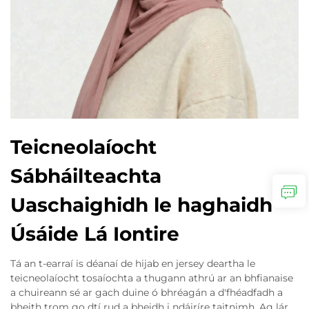
Teicneolaíocht
Sábháilteachta
Uaschaighidh le haghaidh
Úsáide Lá Iontire
Tá an t-earraí is déanaí de hijab en jersey deartha le
teicneolaíocht tosaíochta a thugann athrú ar an bhfianaise
a chuireann sé ar gach duine ó bhréagán a d'fhéadfadh a
bheith trom go dtí rud a bheidh i ndáiríre taitnimh. Ag lár