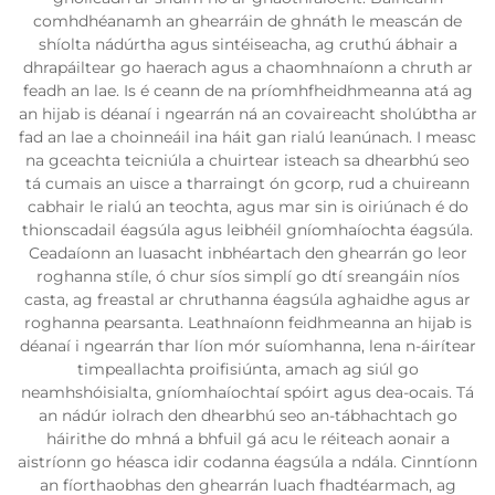
comhdhéanamh an ghearráin de ghnáth le meascán de
shíolta nádúrtha agus sintéiseacha, ag cruthú ábhair a
dhrapáiltear go haerach agus a chaomhnaíonn a chruth ar
feadh an lae. Is é ceann de na príomhfheidhmeanna atá ag
an hijab is déanaí i ngearrán ná an covaireacht sholúbtha ar
fad an lae a choinneáil ina háit gan rialú leanúnach. I measc
na gceachta teicniúla a chuirtear isteach sa dhearbhú seo
tá cumais an uisce a tharraingt ón gcorp, rud a chuireann
cabhair le rialú an teochta, agus mar sin is oiriúnach é do
thionscadail éagsúla agus leibhéil gníomhaíochta éagsúla.
Ceadaíonn an luasacht inbhéartach den ghearrán go leor
roghanna stíle, ó chur síos simplí go dtí sreangáin níos
casta, ag freastal ar chruthanna éagsúla aghaidhe agus ar
roghanna pearsanta. Leathnaíonn feidhmeanna an hijab is
déanaí i ngearrán thar líon mór suíomhanna, lena n-áirítear
timpeallachta proifisiúnta, amach ag siúl go
neamhshóisialta, gníomhaíochtaí spóirt agus dea-ocais. Tá
an nádúr iolrach den dhearbhú seo an-tábhachtach go
háirithe do mhná a bhfuil gá acu le réiteach aonair a
aistríonn go héasca idir codanna éagsúla a ndála. Cinntíonn
an fíorthaobhas den ghearrán luach fhadtéarmach, ag