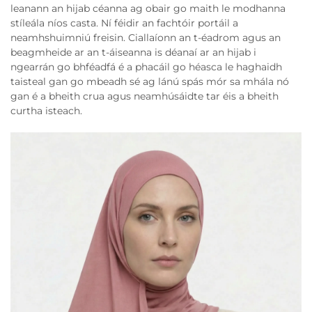
leanann an hijab céanna ag obair go maith le modhanna
stíleála níos casta. Ní féidir an fachtóir portáil a
neamhshuimniú freisin. Ciallaíonn an t-éadrom agus an
beagmheide ar an t-áiseanna is déanaí ar an hijab i
ngearrán go bhféadfá é a phacáil go héasca le haghaidh
taisteal gan go mbeadh sé ag lánú spás mór sa mhála nó
gan é a bheith crua agus neamhúsáidte tar éis a bheith
curtha isteach.