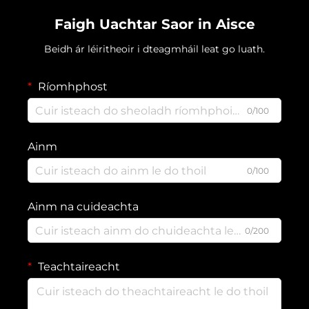
Faigh Uachtar Saor in Aisce
Beidh ár léiritheoir i dteagmháil leat go luath.
Ríomhphost
0/100
Ainm
0/100
Ainm na cuideachta
0/200
Teachtaireacht