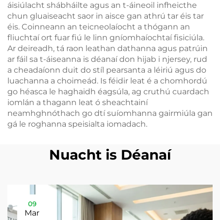
áisiúlacht shábháilte agus an t-áineoil infheicthe
chun gluaiseacht saor in aisce gan athrú tar éis tar
éis. Coinneann an teicneolaíocht a thógann an
fliuchtaí ort fuar fiú le linn gníomhaíochtaí fisiciúla.
Ar deireadh, tá raon leathan dathanna agus patrúin
ar fáil sa t-áiseanna is déanaí don hijab i njersey, rud
a cheadaíonn duit do stíl pearsanta a léiriú agus do
luachanna a choimeád. Is féidir leat é a chomhordú
go héasca le haghaidh éagsúla, ag cruthú cuardach
iomlán a thagann leat ó sheachtainí
neamhghnóthach go dtí suíomhanna gairmiúla gan
gá le roghanna speisialta iomadach.
Nuacht is Déanaí
09
Mar