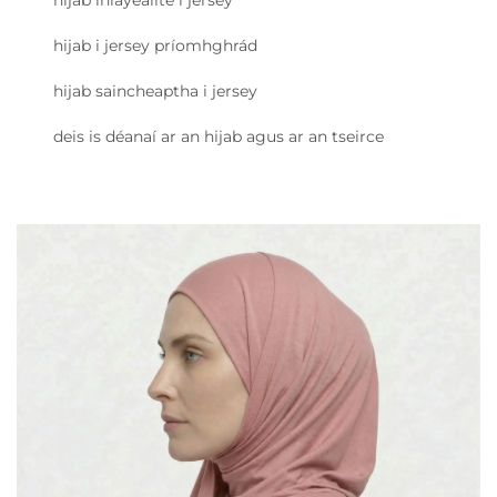
hijab inlayeáilte i jersey
hijab i jersey príomhghrád
hijab saincheaptha i jersey
deis is déanaí ar an hijab agus ar an tseirce