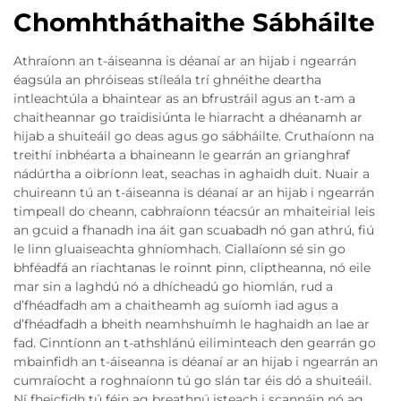
Chomhtháthaithe Sábháilte
Athraíonn an t-áiseanna is déanaí ar an hijab i ngearrán
éagsúla an phróiseas stíleála trí ghnéithe deartha
intleachtúla a bhaintear as an bfrustráil agus an t-am a
chaitheannar go traidisiúnta le hiarracht a dhéanamh ar
hijab a shuiteáil go deas agus go sábháilte. Cruthaíonn na
treithí inbhéarta a bhaineann le gearrán an grianghraf
nádúrtha a oibríonn leat, seachas in aghaidh duit. Nuair a
chuireann tú an t-áiseanna is déanaí ar an hijab i ngearrán
timpeall do cheann, cabhraíonn téacsúr an mhaiteirial leis
an gcuid a fhanadh ina áit gan scuabadh nó gan athrú, fiú
le linn gluaiseachta ghníomhach. Ciallaíonn sé sin go
bhféadfá an riachtanas le roinnt pinn, cliptheanna, nó eile
mar sin a laghdú nó a dhícheadú go hiomlán, rud a
d’fhéadfadh am a chaitheamh ag suíomh iad agus a
d’fhéadfadh a bheith neamhshuímh le haghaidh an lae ar
fad. Cinntíonn an t-athshlánú eiliminteach den gearrán go
mbainfidh an t-áiseanna is déanaí ar an hijab i ngearrán an
cumraíocht a roghnaíonn tú go slán tar éis dó a shuiteáil.
Ní fheicfidh tú féin ag breathnú isteach i scannáin nó ag