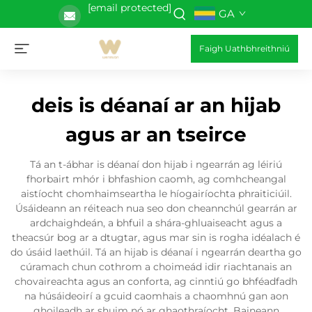
[email protected]
GA
Faigh Uathbhreithniú
deis is déanaí ar an hijab
agus ar an tseirce
Tá an t-ábhar is déanaí don hijab i ngearrán ag léiriú
fhorbairt mhór i bhfashion caomh, ag comhcheangal
aistíocht chomhaimseartha le híogairíochta phraiticiúil.
Úsáideann an réiteach nua seo don cheannchúl gearrán ar
ardchaighdeán, a bhfuil a shára-ghluaiseacht agus a
theacsúr bog ar a dtugtar, agus mar sin is rogha idéalach é
do úsáid laethúil. Tá an hijab is déanaí i ngearrán deartha go
cúramach chun cothrom a choimeád idir riachtanais an
chovaireachta agus an conforta, ag cinntiú go bhféadfadh
na húsáideoirí a gcuid caomhais a chaomhnú gan aon
ghoileadh ar shuim nó ar ghaothraíocht. Baineann