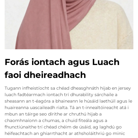
Forás iontach agus Luach
faoi dheireadhach
Tugann infheistíocht sa chéad dheasghnáth hijab en jersey
luach fadtéarmach iontach trí dhurability sárchaile a
sheasann an t-éagóra a bhaineann le húsáid laethúil agus le
huaireanna uascaileadh rialta. Tá an t-innealtóireacht atá i
mbun an táirge seo dírithe ar chruthú hijab a
chaomhnaíonn a chumas, a chuid fiteála agus a
fhunctiúnaithe trí chéad chéim de úsáid, ag laghdú go
héifeachtach an ghiarrthacht ar athsholáithriú go minic