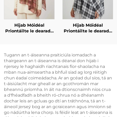
Hijab Móidéal
Hijab Móidéal
Priontáilte le dearadh
Priontáilte le dearadh
ceachta – corcra
ceachta – dubh agus
bán
Tugann an t-áiseanna praiticiúla iomadach a
thairgeann an t-áiseanna is déanaí don hijab i
njersey le haghaidh riachtanais fíor-shaolacha na
mban nua-aimseartha a bhfuil siad ag lorg réitigh
chun éadaí coimeádacha. Ar an gcéad dul síos, tá an
t-áisiúlacht mar gheall ar an gcothromán mar
bheannú príomha. In áit na dtionscnaimh níos crua
a d'fhéadfadh a bheith ró-chrua nó a dhéanamh
dochar leis an gcluas go dtí an tráthnóna, tá an t-
áineoil jerseý bog ar an gcraiceann agus imníonn sé
go nádúrtha lena chorp. Is féidir leat an t-áiseanna is