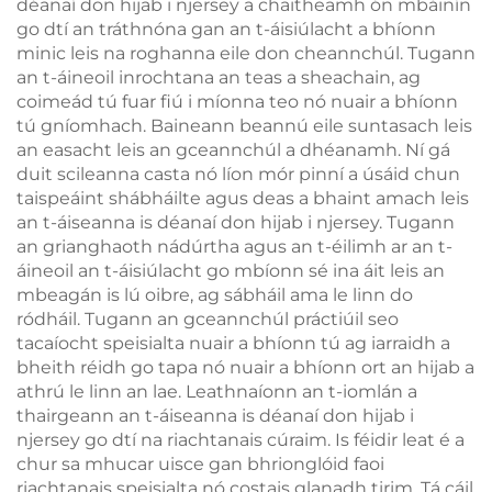
déanaí don hijab i njersey a chaitheamh ón mbáinín
go dtí an tráthnóna gan an t-áisiúlacht a bhíonn
minic leis na roghanna eile don cheannchúl. Tugann
an t-áineoil inrochtana an teas a sheachain, ag
coimeád tú fuar fiú i míonna teo nó nuair a bhíonn
tú gníomhach. Baineann beannú eile suntasach leis
an easacht leis an gceannchúl a dhéanamh. Ní gá
duit scileanna casta nó líon mór pinní a úsáid chun
taispeáint shábháilte agus deas a bhaint amach leis
an t-áiseanna is déanaí don hijab i njersey. Tugann
an grianghaoth nádúrtha agus an t-éilimh ar an t-
áineoil an t-áisiúlacht go mbíonn sé ina áit leis an
mbeagán is lú oibre, ag sábháil ama le linn do
ródháil. Tugann an gceannchúl práctiúil seo
tacaíocht speisialta nuair a bhíonn tú ag iarraidh a
bheith réidh go tapa nó nuair a bhíonn ort an hijab a
athrú le linn an lae. Leathnaíonn an t-iomlán a
thairgeann an t-áiseanna is déanaí don hijab i
njersey go dtí na riachtanais cúraim. Is féidir leat é a
chur sa mhucar uisce gan bhrionglóid faoi
riachtanais speisialta nó costais glanadh tirim. Tá cáil