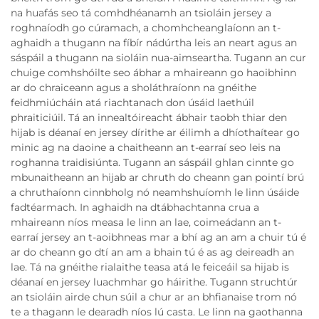
na huafás seo tá comhdhéanamh an tsioláin jersey a
roghnaíodh go cúramach, a chomhcheanglaíonn an t-
aghaidh a thugann na fíbír nádúrtha leis an neart agus an
sáspáil a thugann na sioláin nua-aimseartha. Tugann an cur
chuige comhshóilte seo ábhar a mhaireann go haoibhinn
ar do chraiceann agus a sholáthraíonn na gnéithe
feidhmiúcháin atá riachtanach don úsáid laethúil
phraiticiúil. Tá an innealtóireacht ábhair taobh thiar den
hijab is déanaí en jersey dírithe ar éilimh a dhíothaítear go
minic ag na daoine a chaitheann an t-earraí seo leis na
roghanna traidisiúnta. Tugann an sáspáil ghlan cinnte go
mbunaitheann an hijab ar chruth do cheann gan pointí brú
a chruthaíonn cinnbholg nó neamhshuíomh le linn úsáide
fadtéarmach. In aghaidh na dtábhachtanna crua a
mhaireann níos measa le linn an lae, coimeádann an t-
earraí jersey an t-aoibhneas mar a bhí ag an am a chuir tú é
ar do cheann go dtí an am a bhain tú é as ag deireadh an
lae. Tá na gnéithe rialaithe teasa atá le feiceáil sa hijab is
déanaí en jersey luachmhar go háirithe. Tugann struchtúr
an tsioláin airde chun súil a chur ar an bhfianaise trom nó
te a thagann le dearadh níos lú casta. Le linn na gaothanna