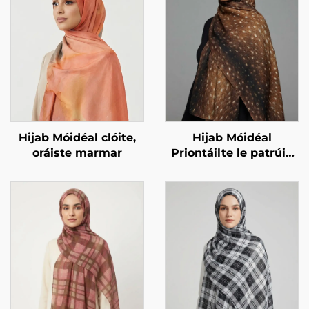
Hijab Móidéal clóite,
Hijab Móidéal
oráiste marmar
Priontáilte le patrúin
ainmhithe – priont
fawn