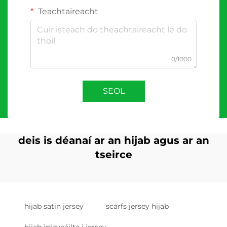
Teachtaireacht
0/1000
SEOL
deis is déanaí ar an hijab agus ar an
tseirce
hijab satin jersey
scarfs jersey hijab