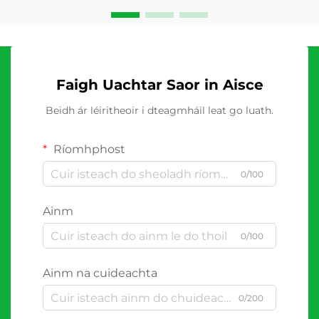
Faigh Uachtar Saor in Aisce
Beidh ár léiritheoir i dteagmháil leat go luath.
Ríomhphost
0/100
Ainm
0/100
Ainm na cuideachta
0/200