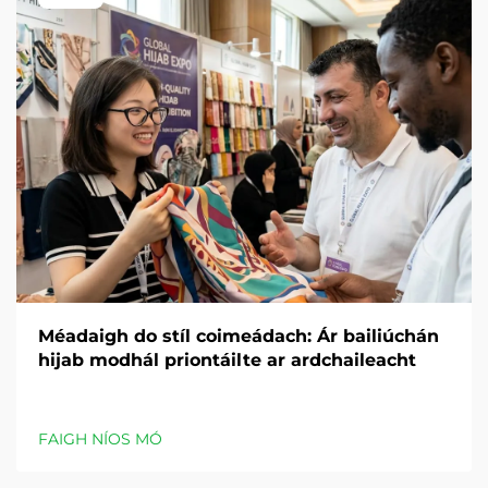
Méadaigh do stíl coimeádach: Ár bailiúchán
hijab modhál priontáilte ar ardchaileacht
FAIGH NÍOS MÓ