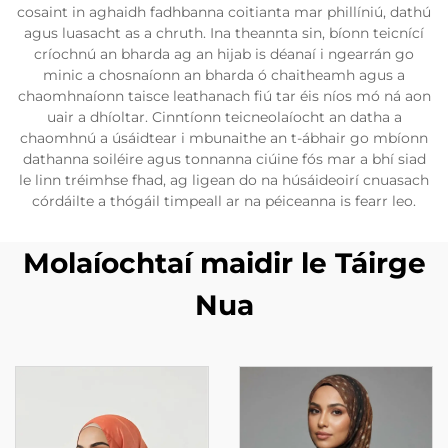
cosaint in aghaidh fadhbanna coitianta mar phillíniú, dathú
agus luasacht as a chruth. Ina theannta sin, bíonn teicnící
críochnú an bharda ag an hijab is déanaí i ngearrán go
minic a chosnaíonn an bharda ó chaitheamh agus a
chaomhnaíonn taisce leathanach fiú tar éis níos mó ná aon
uair a dhíoltar. Cinntíonn teicneolaíocht an datha a
chaomhnú a úsáidtear i mbunaithe an t-ábhair go mbíonn
dathanna soiléire agus tonnanna ciúine fós mar a bhí siad
le linn tréimhse fhad, ag ligean do na húsáideoirí cnuasach
córdáilte a thógáil timpeall ar na péiceanna is fearr leo.
Molaíochtaí maidir le Táirge
Nua