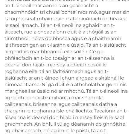
an t-áineoil mar aon leis an gcaileacht a
chaomhnóidh trí chuailíochtaí níos mó, agus mar sin
is rogha íseal-mhainteáin é atá oiriúnach go héasca
le saol lárnach. Tá an t-áineoil ina aghaidh an t-
áiteach, rud a cheadaíonn duit é a thógáil as an
tirimtheoir nó as do bhosca agus é a chaitheamh
láithreach gan an t-iarann a úsáid. Tá an t-áisiúlacht
airgeadais mar bheannú eile soiléir. Cé go
bhféadfadh an t-íoc tosaigh ar an t-áiseanna is
déanaí don hijab i njersey a bheith cosúil le
roghanna eile, tá an fadtéarmach agus an t-
áisiúlacht ar an t-áineoil chun airgead a shábháil le
himeacht ama. Ní gá duit é a athsholáthar go minic
mar gheall ar úsáid nó ar mhothú. Tá an t-áineoil ina
aghaidh damáiste coitianta mar shampla:
caillteanais, briseanna, agus caillteanais datha a
thagann le roghanna ísle-cháilíochta. Tacaíonn an t-
áiseanna is déanaí don hijab i njersey freisin le saol
gníomhach. An bhfuil tú ag déanamh do ghnóithe,
ag obair amach, nó ag imirt le páistí, tá an t-