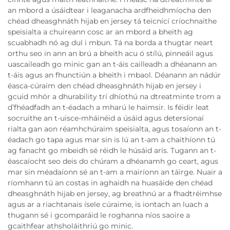
an mbord a úsáidtear i leaganacha ardfheidhmíocha den
chéad dheasghnáth hijab en jersey tá teicnící críochnaithe
speisialta a chuireann cosc ar an mbord a bheith ag
scuabhadh nó ag dul i mbun. Tá na borda a thugtar neart
orthu seo in ann an brú a bheith acu ó stílú, pinneáil agus
uascaileadh go minic gan an t-áis cailleadh a dhéanann an
t-áis agus an fhunctiún a bheith i mbaol. Déanann an nádúr
éasca-cúraim den chéad dheasghnáth hijab en jersey i
gcuid mhór a dhurability trí dhíothú na dtreatminte trom a
d’fhéadfadh an t-éadach a mharú le haimsir. Is féidir leat
socruithe an t-uisce-mháinéid a úsáid agus detersíonaí
rialta gan aon réamhchúraim speisialta, agus tosaíonn an t-
éadach go tapa agus mar sin is lú an t-am a chaithíonn tú
ag fanacht go mbeidh sé réidh le húsáid arís. Tugann an t-
éascaíocht seo deis do chúram a dhéanamh go ceart, agus
mar sin méadaíonn sé an t-am a mairíonn an táirge. Nuair a
ríomhann tú an costas in aghaidh na huasáide den chéad
dheasghnáth hijab en jersey, ag breathnú ar a fhadtréimhse
agus ar a riachtanais ísele cúraime, is iontach an luach a
thugann sé i gcomparáid le roghanna níos saoire a
gcaithfear athsholáithriú go minic.