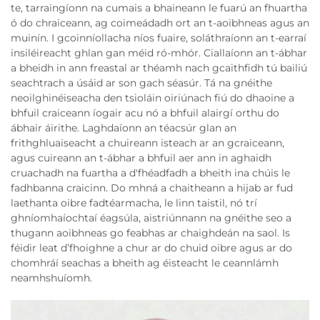
te, tarraingíonn na cumais a bhaineann le fuarú an fhuartha
ó do chraiceann, ag coimeádadh ort an t-aoibhneas agus an
muinín. I gcoinníollacha níos fuaire, soláthraíonn an t-earraí
insiléireacht ghlan gan méid ró-mhór. Ciallaíonn an t-ábhar
a bheidh in ann freastal ar théamh nach gcaithfidh tú bailiú
seachtrach a úsáid ar son gach séasúr. Tá na gnéithe
neoilghinéiseacha den tsioláin oiriúnach fiú do dhaoine a
bhfuil craiceann íogair acu nó a bhfuil alairgí orthu do
ábhair áirithe. Laghdaíonn an téacsúr glan an
frithghluaiseacht a chuireann isteach ar an gcraiceann,
agus cuireann an t-ábhar a bhfuil aer ann in aghaidh
cruachadh na fuartha a d'fhéadfadh a bheith ina chúis le
fadhbanna craicinn. Do mhná a chaitheann a hijab ar fud
laethanta oibre fadtéarmacha, le linn taistil, nó trí
ghníomhaíochtaí éagsúla, aistriúnnann na gnéithe seo a
thugann aoibhneas go feabhas ar chaighdeán na saol. Is
féidir leat d’fhoighne a chur ar do chuid oibre agus ar do
chomhráí seachas a bheith ag éisteacht le ceannlámh
neamhshuíomh.