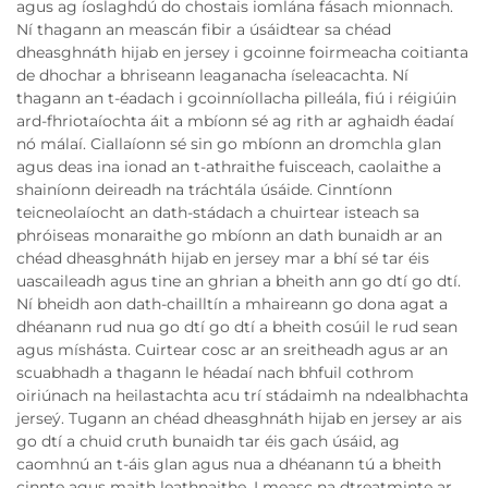
agus ag íoslaghdú do chostais iomlána fásach mionnach.
Ní thagann an meascán fibir a úsáidtear sa chéad
dheasghnáth hijab en jersey i gcoinne foirmeacha coitianta
de dhochar a bhriseann leaganacha íseleacachta. Ní
thagann an t-éadach i gcoinníollacha pilleála, fiú i réigiúin
ard-fhriotaíochta áit a mbíonn sé ag rith ar aghaidh éadaí
nó málaí. Ciallaíonn sé sin go mbíonn an dromchla glan
agus deas ina ionad an t-athraithe fuisceach, caolaithe a
shainíonn deireadh na tráchtála úsáide. Cinntíonn
teicneolaíocht an dath-stádach a chuirtear isteach sa
phróiseas monaraithe go mbíonn an dath bunaidh ar an
chéad dheasghnáth hijab en jersey mar a bhí sé tar éis
uascaileadh agus tine an ghrian a bheith ann go dtí go dtí.
Ní bheidh aon dath-chailltín a mhaireann go dona agat a
dhéanann rud nua go dtí go dtí a bheith cosúil le rud sean
agus míshásta. Cuirtear cosc ar an sreitheadh agus ar an
scuabhadh a thagann le héadaí nach bhfuil cothrom
oiriúnach na heilastachta acu trí stádaimh na ndealbhachta
jerseý. Tugann an chéad dheasghnáth hijab en jersey ar ais
go dtí a chuid cruth bunaidh tar éis gach úsáid, ag
caomhnú an t-áis glan agus nua a dhéanann tú a bheith
cinnte agus maith leathnaithe. I measc na dtreatminte ar