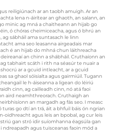
us reiligiúnach ar an taobh amuigh. Ar an
chta lena n-áirítear an ghaoth, an salann, an
úl go minic ag mná a chaitheann an hijab go
héin, ó chóras cheimiceacha, agus ó bhrú an
, ag sábháil ama suntasach le linn
htacht ama seo leasanna airgeadais mar
achtach é an hijab do mhná chun láithreacha
s deireanaí an chinn a shábháil. Cruthaíonn an
g tabhairt scáth i rith na séasúr te nuair a
hocrú ar a gcuid intleacht, ar a gcuid
reas sa ghaol sóisialta agus gairmiúil. Tugann
angail le h-áiseanna a ligean do léiriú
dh cinn, ag cailleadh cinn, nó atá faoi
aon aird neamhthreorach. Cruthaigh an
sheirbhisíonn an margadh ag fás seo. I measc
uras go dtí an trá, áit a bhfuil báis ón ngrian
 n-oidhreacht agus leis an bpobal, ag cur leis
striú gan stró idir suíomhanna éagsúla gan
 i ndreapadh agus tuisceanas faoin mód a