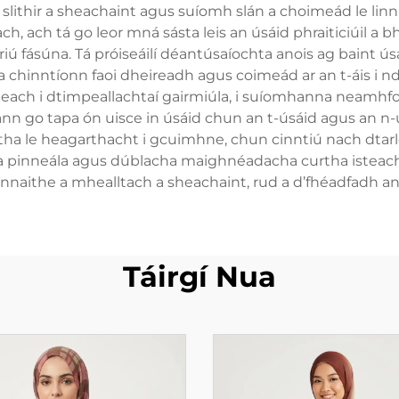
slithir a sheachaint agus suíomh slán a choimeád le linn 
ch, ach tá go leor mná sásta leis an úsáid phraiticiúil a 
iriú fásúna. Tá próiseáilí déantúsaíochta anois ag baint 
 chinntíonn faoi dheireadh agus coimeád ar an t-áis i n
ach i dtimpeallachtaí gairmiúla, i suíomhanna neamhfoir
agann go tapa ón uisce in úsáid chun an t-úsáid agus an
eartha le heagarthacht i gcuimhne, chun cinntiú nach dt
 pinneála agus dúblacha maighnéadacha curtha isteach
annaithe a mhealltach a sheachaint, rud a d’fhéadfadh an f
Táirgí Nua