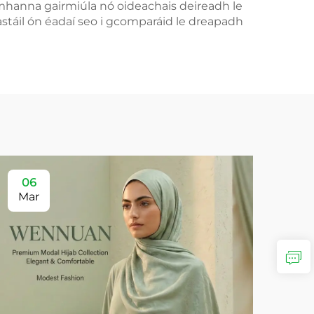
mhanna gairmiúla nó oideachais deireadh le
stáil ón éadaí seo i gcomparáid le dreapadh
06
Mar