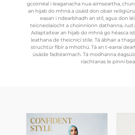
gcoirnéal i leaganacha nua-aimseartha, chun 
an hijab do mhná a úsáid don obair reiligiúna
easan i ndearbhadh an stíl, agus don lé
teicneolaíocht a choinníonn dathanna, rud a
Adaptaítear an hijab do mhná go héasca iste
leathana de theicnící stíle. Tá ábhair a th
struchtúr fíbír a mhothú. Tá an t-earraí d
úsáide fadtéarmach. Tá modhanna éagsúla
riachtanas le pinní be