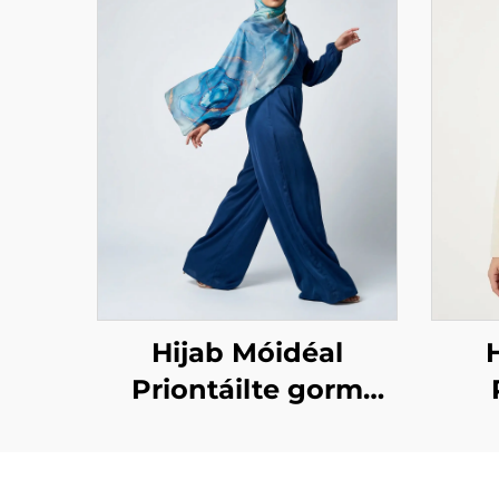
Hijab Móidéal
Priontáilte gorm
marmar
dea