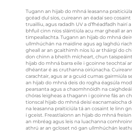
Tugann an hijab do mhná leasanna praiticiúla
gcéad dul síos, cuireann an éadaí seo cosain
truailliu, agus radadh UV a d’fhéadfadh hairí 
bhfuil cinn níos sláintiúla acu mar gheall ar
timpeallachta. Tugann an hijab do mhná deire
ullmhúchán na maidine agus ag laghdú riacht
gheall ar an gcaithimh níos lú ar tháirgí do ch
don chinn a bheith mícheart, chun taispeáint t
hijab do mhná barra eile i gcoinne teochtaí an
dhéantar é as cruthanna oiriúnacha. Cuireann
carachtair, agus ar a gcuid cumas gairmiúla se
an hijab do mhná deis do rogha éagsúla modh
pearsanta agus a chaomhnóidh na caighdeáin á
chóras leigheas a thagann i gcoinne fás an c
tionscal hijab do mhná deisí eacnamaíocha do 
na leasanna praiticiúla tá an cosaint le linn g
i gceist. Freastlaíonn an hijab do mhná freisi
an mbréag agus leis na luachanna comhroinnt
athrú ar an gcloset nó gan ullmhúchán leath