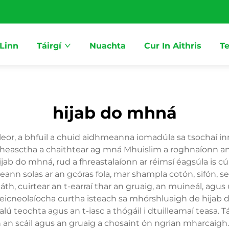
 Linn
Táirgí
Nuachta
Cur In Aithris
Te
hijab do mhná
o leor, a bhfuil a chuid aidhmeanna iomadúla sa tsochaí i
 mheasctha a chaithtear ag mná Mhuislim a roghnaíonn an
hijab do mhná, rud a fhreastalaíonn ar réimsí éagsúla is 
ann solas ar an gcóras fola, mar shampla cotón, sifón, se
th, cuirtear an t-earraí thar an gruaig, an muineál, agus
 teicneolaíocha curtha isteach sa mhórshluaigh de hijab 
rialú teochta agus an t-iasc a thógáil i dtuilleamaí teasa. 
an scáil agus an gruaig a chosaint ón ngrian mharcaigh. T