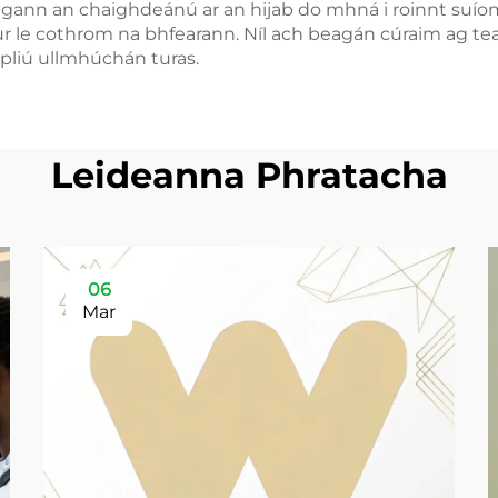
Tugann an chaighdeánú ar an hijab do mhná i roinnt suío
r le cothrom na bhfearann. Níl ach beagán cúraim ag tea
mpliú ullmhúchán turas.
Leideanna Phratacha
06
Mar