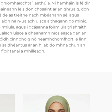
gníomhaíochtaí laethúla. Ní hamháin is féidir
bhaineann leis don chosaint ar an ghruaig, don
úsáide as tréithe nach mbéanann sé, agus
diaidh na n-ualach uisce a thagann go minic.
miúla, agus i gcásanna foirmiúla trí shraith
 n-ualach uisce a dhéanamh níos éasca gan an
arlóidh cinnbholg nó neamhchomfhort le linn
 sa dhéantús ar an hijab do mhná chun an
íbír tanaí a mhilleadh.