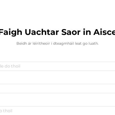
Faigh Uachtar Saor in Aisc
Beidh ár léiritheoir i dteagmháil leat go luath.