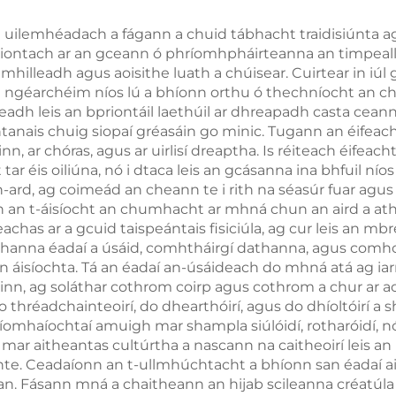
 uilemhéadach a fágann a chuid tábhacht traidisiúnta ag
t iontach ar an gceann ó phríomhpháirteanna an timpealla
a mhilleadh agus aoisithe luath a chúisear. Cuirtear in i
 an ngéarchéim níos lú a bhíonn orthu ó thechníocht an c
adh leis an bpriontáil laethúil ar dhreapadh casta ceann
anais chuig siopaí gréasáin go minic. Tugann an éifeac
inn, ar chóras, agus ar uirlisí dreaptha. Is réiteach éife
ar éis oiliúna, nó i dtaca leis an gcásanna ina bhfuil nío
-ard, ag coimeád an cheann te i rith na séasúr fuar agus a
 an t-áisíocht an chumhacht ar mhná chun an aird a aths
achas ar a gcuid taispeántais fisiciúla, ag cur leis an mb
anna éadaí a úsáid, comhtháirgí dathanna, agus comhche
isíochta. Tá an éadaí an-úsáideach do mhná atá ag iarrai
hinn, ag soláthar cothrom coirp agus cothrom a chur ar 
thréadchainteoirí, do dhearthóirí, agus do dhíoltóirí a 
níomhaíochtaí amuigh mar shampla siúlóidí, rotharóidí, nó t
n mar aitheantas cultúrtha a nascann na caitheoirí leis an
e. Ceadaíonn an t-ullmhúchtacht a bhíonn san éadaí ai
an. Fásann mná a chaitheann an hijab scileanna créatúla