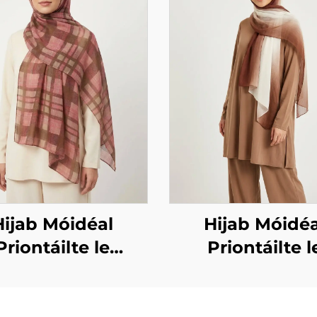
Hijab Móidéal
Hijab Móidéa
Priontáilte le
Priontáilte l
radh ceachta –
dearadh grádi
corcra