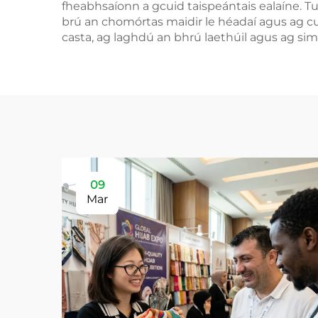
fheabhsaíonn a gcuid taispeántais ealaíne. 
brú an chomórtas maidir le héadaí agus ag cu
casta, ag laghdú an bhrú laethúil agus ag si
09
Mar