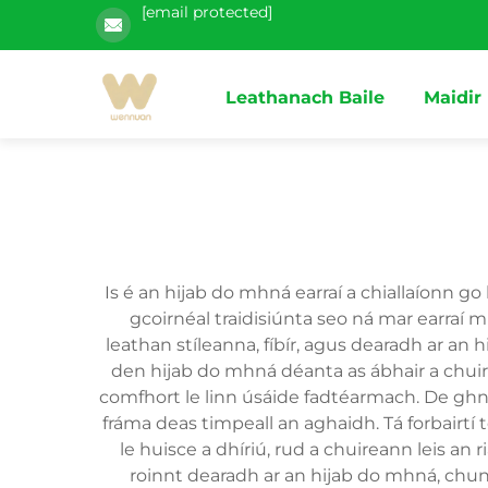
[email protected]
Leathanach Baile
Maidir
Is é an hijab do mhná earraí a chiallaíonn g
gcoirnéal traidisiúnta seo ná mar earraí
leathan stíleanna, fíbír, agus dearadh ar an 
den hijab do mhná déanta as ábhair a chuire
comfhort le linn úsáide fadtéarmach. De ghná
fráma deas timpeall an aghaidh. Tá forbairtí
le huisce a dhíriú, rud a chuireann leis an 
roinnt dearadh ar an hijab do mhná, chun 