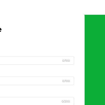
e
0/100
0/100
0/200