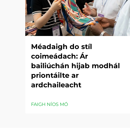
Méadaigh do stíl
coimeádach: Ár
bailiúchán hijab modhál
priontáilte ar
ardchaileacht
FAIGH NÍOS MÓ