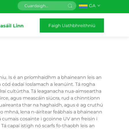
GA
Faigh Uathbhreithniú
asáil Linn
nniu. Is é an príomhaidhm a bhaineann leis an
 cód éadaí Ioslamach a leanúint. Tá rogha
cúlraí cultúrtha. Tá leaganacha nua-aimseartha
irce, agus meascáin siúcra, rud a chinntíonn
 uaireanta thar na haghaidh, agus é ag cruthú
do mhná, lena n-áirítear feábhais a bhaineann
Tá cumais cosainte i gcoinne UV ann freisin i
á capaí istigh nó scarfs fo-thaobh leis an