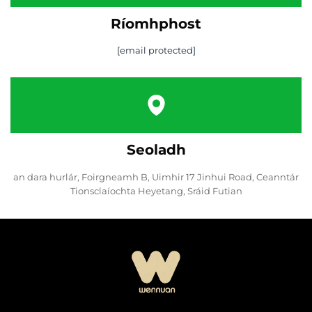
Ríomhphost
[email protected]
Seoladh
an dara hurlár, Foirgneamh B, Uimhir 17 Jinhui Road, Ceanntár
Tionsclaíochta Heyetang, Sráid Futian