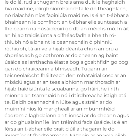
le do lá, rud a thugann breis ama duit le haghaidh
bia maidine, idirghníomhaíochta le do theaghlach,
nó rialachán níos faoiniúla maidine. Is é an t-ábhar a
bhaineann le comfhort an t-ábhar eile suntasach a
fheiceann na húsáideoirí go dtí an méid is mó. In áit
an hijab traidisiúnta a d’fhéadfadh a bheith ró-
thiubh nó a bhaint le ceannacháin ó phinniú
róthiubh, tá an vela hijab déanta chun an brú a
shpréadadh go cothrom ar do cheann ag baint
úsáide as iarrthacha élasta bog a gcaithfidh go bog
gan do chraiceann a bhriseadh. Tugann an
teicneolaíocht fháilteach den mhatairial cosc ar an
mbádú agus ar an teas a bhíonn mar thoradh ar
hijab traidisiúnta le scuabanna, go háirithe i rith
míonna an tsamhraidh nó i dtírdhreacha istigh atá
te. Beidh ceannacháin lúite agus stráin ar do
muirníní níos lú mar gheall ar an mbunmhéid
éadrom a laghdaíonn an t-ionsaí ar do cheann agus
ar do ghualainní le linn tréimhsí fada úsáide. Is é an
fórsa an t-ábhar eile praiticiúil a thagann le do
investíocht fhadtéarmach. Ní theip ar an vela hijab