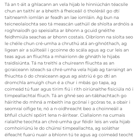
Tá an t-áit a ghlacann an vela hijab le hinniúchán téacsíle
chun an taithí ar a bheith á fheiceáil ó tholéráil go dtí
taitneamh iomlán ar feadh an lae iomláin. Ag bun na
teicneolaíochta seo tá meascán uathúil de shíolta ardnóis a
roghnaíodh go speisialta ar bhonn a gcuid gnéithe
feidhmiúla seachas ar bhonn costais. Oibríonn na síolta seo
le chéile chun cré-umha a chruthú atá an-ghnóthach, ag
ligean air a súilteáil i gcoinne do scála agus ag cur leis an
teas agus an fliuchta a mhairíonn de ghnáth le hijabs
traidisiúnta. Tá na treithi a chuireann fliuchta as an
gcraiceann isteach sa chré-umha vela hijab ag tarraingt an
fhiuchta ó do chraiceann agus ag aistriú é go dtí an
dromchla amuigh chun é a chur i mbás go tapa, ag
coimeád tú fuar agus tirim fiú i rith oiriúnaithe fisiciúla nó i
timpeallachtaí fliuch. Tá an ghné seo an-tábhachtach go
háirithe do mhná a mbeith ina gcónaí i gcóras te, a obair i
seomraí oifige te, nó a n-oidhreacht beo a choinneáil a
bhfuil cluichí spóirt lena n-áirítear. Ciallaíonn na cumais
rialaithe teochta an chré-umha gur féidir leis an vela hijab
comhoiriúnú le do chúinsí timpeallachta, ag soláthar
éifeacht fuarú nuair a bhíonn tú te agus ag coimeád teocht