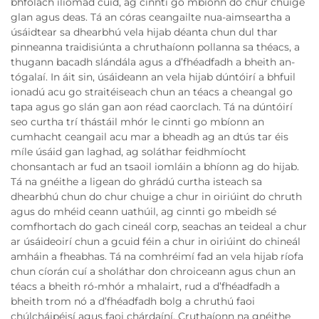
bhfolach iliomad cuid, ag cinnti go mbíonn do chur chuige
glan agus deas. Tá an córas ceangailte nua-aimseartha a
úsáidtear sa dhearbhú vela hijab déanta chun dul thar
pinneanna traidisiúnta a chruthaíonn pollanna sa théacs, a
thugann bacadh slándála agus a d’fhéadfadh a bheith an-
tógalaí. In áit sin, úsáideann an vela hijab dúntóirí a bhfuil
ionadú acu go straitéiseach chun an téacs a cheangal go
tapa agus go slán gan aon réad caorclach. Tá na dúntóirí
seo curtha trí thástáil mhór le cinnti go mbíonn an
cumhacht ceangail acu mar a bheadh ag an dtús tar éis
míle úsáid gan laghad, ag soláthar feidhmíocht
chonsantach ar fud an tsaoil iomláin a bhíonn ag do hijab.
Tá na gnéithe a ligean do ghrádú curtha isteach sa
dhearbhú chun do chur chuige a chur in oiriúint do chruth
agus do mhéid ceann uathúil, ag cinnti go mbeidh sé
comfhortach do gach cineál corp, seachas an teideal a chur
ar úsáideoirí chun a gcuid féin a chur in oiriúint do chineál
amháin a fheabhas. Tá na comhréimí fad an vela hijab ríofa
chun cíorán cuí a sholáthar don chroiceann agus chun an
téacs a bheith ró-mhór a mhalairt, rud a d’fhéadfadh a
bheith trom nó a d’fhéadfadh bolg a chruthú faoi
chúlcháipéisí agus faoi chárdaíní. Cruthaíonn na gnéithe