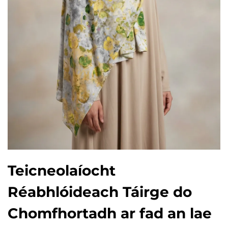
Teicneolaíocht
Réabhlóideach Táirge do
Chomfhortadh ar fad an lae