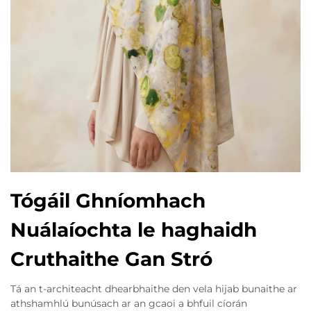
Tógáil Ghníomhach
Nuálaíochta le haghaidh
Cruthaithe Gan Stró
Tá an t-architeacht dhearbhaithe den vela hijab bunaithe ar
athshamhlú bunúsach ar an gcaoi a bhfuil cíorán