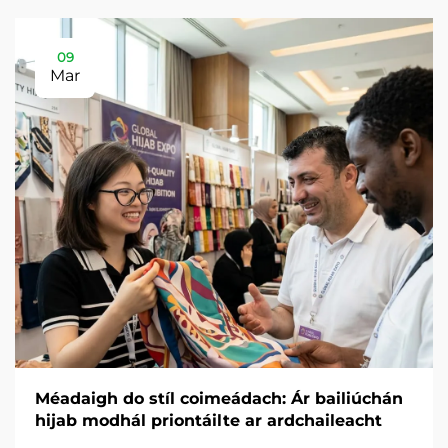
09
Mar
Méadaigh do stíl coimeádach: Ár bailiúchán
hijab modhál priontáilte ar ardchaileacht