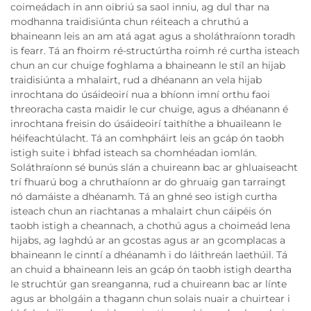
coimeádach in ann oibriú sa saol inniu, ag dul thar na
modhanna traidisiúnta chun réiteach a chruthú a
bhaineann leis an am atá agat agus a sholáthraíonn toradh
is fearr. Tá an fhoirm ré-structúrtha roimh ré curtha isteach
chun an cur chuige foghlama a bhaineann le stíl an hijab
traidisiúnta a mhalairt, rud a dhéanann an vela hijab
inrochtana do úsáideoirí nua a bhíonn imní orthu faoi
threoracha casta maidir le cur chuige, agus a dhéanann é
inrochtana freisin do úsáideoirí taithíthe a bhuaileann le
héifeachtúlacht. Tá an comhpháirt leis an gcáp ón taobh
istigh suite i bhfad isteach sa chomhéadan iomlán.
Soláthraíonn sé bunús slán a chuireann bac ar ghluaiseacht
trí fhuarú bog a chruthaíonn ar do ghruaig gan tarraingt
nó damáiste a dhéanamh. Tá an ghné seo istigh curtha
isteach chun an riachtanas a mhalairt chun cáipéis ón
taobh istigh a cheannach, a chothú agus a choimeád lena
hijabs, ag laghdú ar an gcostas agus ar an gcomplacas a
bhaineann le cinntí a dhéanamh i do láithreán laethúil. Tá
an chuid a bhaineann leis an gcáp ón taobh istigh deartha
le struchtúr gan sreanganna, rud a chuireann bac ar línte
agus ar bholgáin a thagann chun solais nuair a chuirtear i