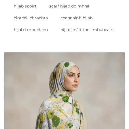
hijab spóirt
scárf hijab do mhná
ciorcail chrochta
ceannaigh hijab
hijab i mbunlann
hijab cnáitithe i mbuncairt