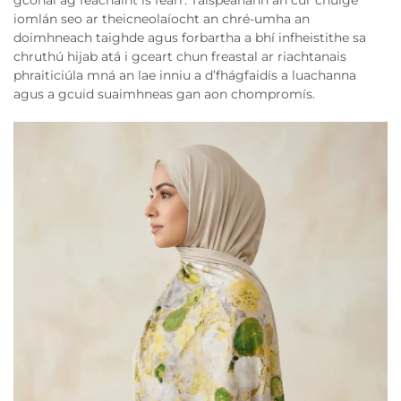
gcónaí ag féachaint is fearr. Taispeánann an cur chuige
iomlán seo ar theicneolaíocht an chré-umha an
doimhneach taighde agus forbartha a bhí infheistithe sa
chruthú hijab atá i gceart chun freastal ar riachtanais
phraiticiúla mná an lae inniu a d’fhágfaidís a luachanna
agus a gcuid suaimhneas gan aon chompromís.