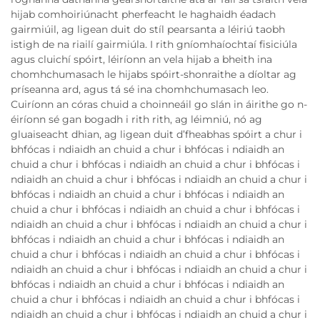
hijab comhoiriúnacht pherfeacht le haghaidh éadach
gairmiúil, ag ligean duit do stíl pearsanta a léiriú taobh
istigh de na riailí gairmiúla. I rith gníomhaíochtaí fisiciúla
agus cluichí spóirt, léiríonn an vela hijab a bheith ina
chomhchumasach le hijabs spóirt-shonraithe a díoltar ag
príseanna ard, agus tá sé ina chomhchumasach leo.
Cuiríonn an córas chuid a choinneáil go slán in áirithe go n-
éiríonn sé gan bogadh i rith rith, ag léimniú, nó ag
gluaiseacht dhian, ag ligean duit d’fheabhas spóirt a chur i
bhfócas i ndiaidh an chuid a chur i bhfócas i ndiaidh an
chuid a chur i bhfócas i ndiaidh an chuid a chur i bhfócas i
ndiaidh an chuid a chur i bhfócas i ndiaidh an chuid a chur i
bhfócas i ndiaidh an chuid a chur i bhfócas i ndiaidh an
chuid a chur i bhfócas i ndiaidh an chuid a chur i bhfócas i
ndiaidh an chuid a chur i bhfócas i ndiaidh an chuid a chur i
bhfócas i ndiaidh an chuid a chur i bhfócas i ndiaidh an
chuid a chur i bhfócas i ndiaidh an chuid a chur i bhfócas i
ndiaidh an chuid a chur i bhfócas i ndiaidh an chuid a chur i
bhfócas i ndiaidh an chuid a chur i bhfócas i ndiaidh an
chuid a chur i bhfócas i ndiaidh an chuid a chur i bhfócas i
ndiaidh an chuid a chur i bhfócas i ndiaidh an chuid a chur i