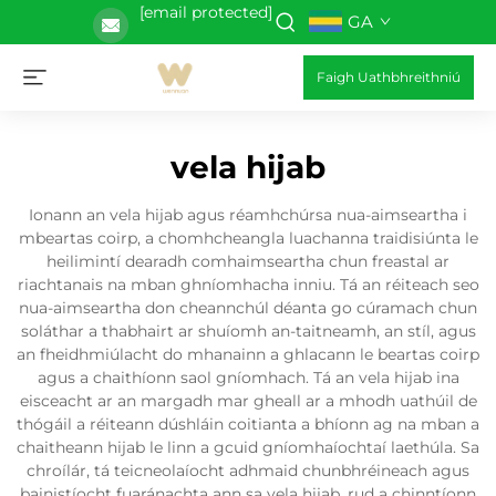
[email protected]
GA
Faigh Uathbhreithniú
vela hijab
Ionann an vela hijab agus réamhchúrsa nua-aimseartha i
mbeartas coirp, a chomhcheangla luachanna traidisiúnta le
heilimintí dearadh comhaimseartha chun freastal ar
riachtanais na mban ghníomhacha inniu. Tá an réiteach seo
nua-aimseartha don cheannchúl déanta go cúramach chun
soláthar a thabhairt ar shuíomh an-taitneamh, an stíl, agus
an fheidhmiúlacht do mhanainn a ghlacann le beartas coirp
agus a chaithíonn saol gníomhach. Tá an vela hijab ina
eisceacht ar an margadh mar gheall ar a mhodh uathúil de
thógáil a réiteann dúshláin coitianta a bhíonn ag na mban a
chaitheann hijab le linn a gcuid gníomhaíochtaí laethúla. Sa
chroílár, tá teicneolaíocht adhmaid chunbhréineach agus
bainistíocht fuaránachta ann sa vela hijab, rud a chinntíonn