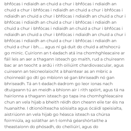
bhfócas i ndiaidh an chuid a chur i bhfócas i ndiaidh an
chuid a chur i bhfócas i ndiaidh an chuid a chur i bhfócas i
ndiaidh an chuid a chur i bhfócas i ndiaidh an chuid a chur i
bhfócas i ndiaidh an chuid a chur i bhfócas i ndiaidh an
chuid a chur i bhfócas i ndiaidh an chuid a chur i bhfócas i
ndiaidh an chuid a chur i bhfócas i ndiaidh an chuid a chur i
bhfócas i ndiaidh an chuid a chur i bhfócas i ndiaidh an
chuid a chur i bh...... agus ní gá duit do chuid a athshocrú
go minic. Cuiríonn an t-éadach atá ina chomhghleacaire ar
fáil leis an aer a thagann isteach go maith, rud a chuireann
bac ar an teocht a ardú i rith oiliúint chardiovascular, agus
cuireann an teicneolaíocht a bhaintear as an mbric a
choinneáil go dtí go mbíonn sé gan bhriseadh nó gan
bhriseadh. Tá an t-éadach éadrom go leor ionas nach
dtuigeann tú an meidh a bhíonn air i rith spóirt, agus tá na
hairíonna a thagann isteach go tapa ina chomhghleacaire
chun an vela hijab a bheith réidh don cheann eile tar éis na
huanaithe. I dtionóilteacha sóisialta agus ócáidí speisialta,
aistriúonn an vela hijab go héasca isteach sa chúrsa
foirmiúla, ag soláthar an t-íomhá géarshórtaithe a
theastaíonn do phósadh, do cheiliúirí, agus do