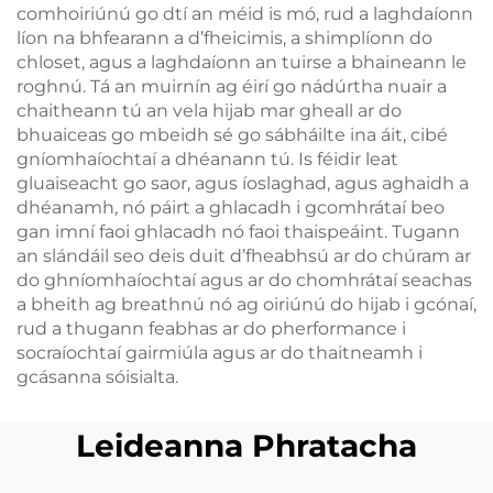
comhoiriúnú go dtí an méid is mó, rud a laghdaíonn
líon na bhfearann a d’fheicimis, a shimplíonn do
chloset, agus a laghdaíonn an tuirse a bhaineann le
roghnú. Tá an muirnín ag éirí go nádúrtha nuair a
chaitheann tú an vela hijab mar gheall ar do
bhuaiceas go mbeidh sé go sábháilte ina áit, cibé
gníomhaíochtaí a dhéanann tú. Is féidir leat
gluaiseacht go saor, agus íoslaghad, agus aghaidh a
dhéanamh, nó páirt a ghlacadh i gcomhrátaí beo
gan imní faoi ghlacadh nó faoi thaispeáint. Tugann
an slándáil seo deis duit d’fheabhsú ar do chúram ar
do ghníomhaíochtaí agus ar do chomhrátaí seachas
a bheith ag breathnú nó ag oiriúnú do hijab i gcónaí,
rud a thugann feabhas ar do pherformance i
socraíochtaí gairmiúla agus ar do thaitneamh i
gcásanna sóisialta.
Leideanna Phratacha