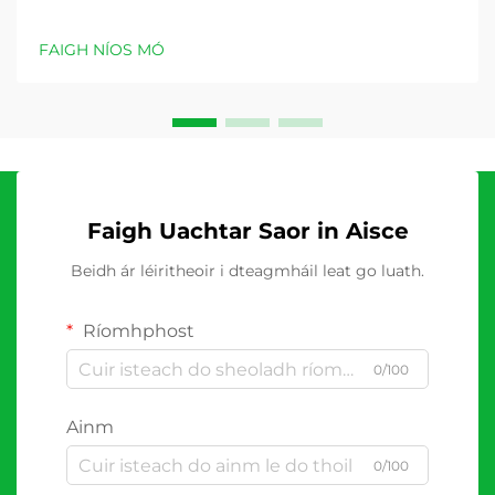
FAIGH NÍOS MÓ
Faigh Uachtar Saor in Aisce
Beidh ár léiritheoir i dteagmháil leat go luath.
Ríomhphost
0/100
Ainm
0/100