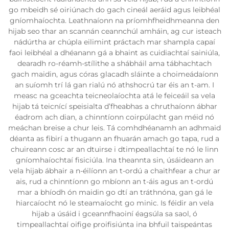
go mbeidh sé oiriúnach do gach cineál aeráid agus leibhéal
gníomhaíochta. Leathnaíonn na príomhfheidhmeanna den
hijab seo thar an scannán ceannchúl amháin, ag cur isteach
nádúrtha ar chúpla eilimint práctach mar shampla capaí
faoi leibhéal a dhéanann gá a bhaint as cuidiachtaí sainiúla,
dearadh ro-réamh-stílithe a shábháil ama tábhachtach
gach maidin, agus córas glacadh sláinte a choimeádaíonn
an suíomh trí lá gan rialú nó athshocrú tar éis an t-am. I
measc na gceachta teicneolaíochta atá le feiceáil sa vela
hijab tá teicnící speisialta d’fheabhas a chruthaíonn ábhar
éadrom ach dian, a chinntíonn coirpúlacht gan méid nó
meáchan breise a chur leis. Tá comhdhéanamh an adhmaid
déanta as fibirí a thugann an fhuarán amach go tapa, rud a
chuireann cosc ar an dtuirse i dtimpeallachtaí te nó le linn
gníomhaíochtaí fisiciúla. Ina theannta sin, úsáideann an
vela hijab ábhair a n-éilíonn an t-ordú a chaithfear a chur ar
ais, rud a chinntíonn go mbíonn an t-áis agus an t-ordú
mar a bhíodh ón maidin go dtí an tráthnóna, gan gá le
hiarcaíocht nó le steamaíocht go minic. Is féidir an vela
hijab a úsáid i gceannfhaoiní éagsúla sa saol, ó
timpeallachtaí oifige proifisiúnta ina bhfuil taispeántas