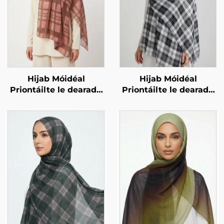
Hijab Móidéal
Hijab Móidéal
Priontáilte le dearadh
Priontáilte le dearadh
ceachta – corcra
ceachta – dubh agus
bán