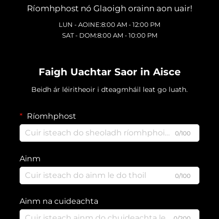
Ríomhphost nó Glaoigh orainn aon uair!
LUN - AOINE:8:00 AM - 12:00 PM
SAT - DOM:8:00 AM - 10:00 PM
Faigh Uachtar Saor in Aisce
Beidh ár léiritheoir i dteagmháil leat go luath.
Ríomhphost
0/100
Ainm
0/100
Ainm na cuideachta
0/200