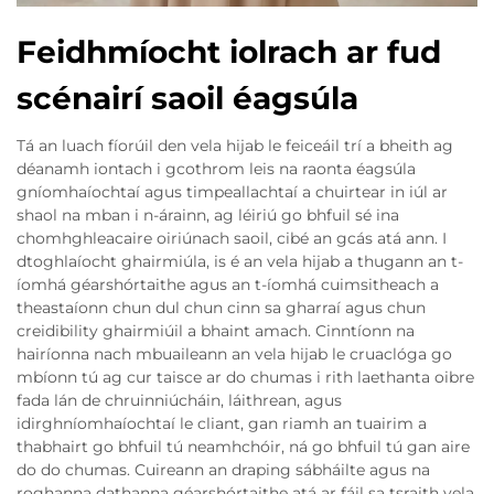
Feidhmíocht iolrach ar fud
scénairí saoil éagsúla
Tá an luach fíorúil den vela hijab le feiceáil trí a bheith ag
déanamh iontach i gcothrom leis na raonta éagsúla
gníomhaíochtaí agus timpeallachtaí a chuirtear in iúl ar
shaol na mban i n-árainn, ag léiriú go bhfuil sé ina
chomhghleacaire oiriúnach saoil, cibé an gcás atá ann. I
dtoghlaíocht ghairmiúla, is é an vela hijab a thugann an t-
íomhá géarshórtaithe agus an t-íomhá cuimsitheach a
theastaíonn chun dul chun cinn sa gharraí agus chun
creidibility ghairmiúil a bhaint amach. Cinntíonn na
hairíonna nach mbuaileann an vela hijab le cruaclóga go
mbíonn tú ag cur taisce ar do chumas i rith laethanta oibre
fada lán de chruinniúcháin, láithrean, agus
idirghníomhaíochtaí le cliant, gan riamh an tuairim a
thabhairt go bhfuil tú neamhchóir, ná go bhfuil tú gan aire
do do chumas. Cuireann an draping sábháilte agus na
roghanna dathanna géarshórtaithe atá ar fáil sa tsraith vela