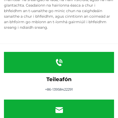
glantachta. Ceadaíonn na hairíonna éasca a chur i
bhfeidhm an t-uanaithe go minic chun na caighdeáin
sanaithe a chur i bhfeidhm, agus cinntíonn an coimeád ar
an bhfoirm go mbíonn an t-íomhá gairmiúil i bhfeidhm
sreang i ndiaidh sreang.
Teileafón
+86-13958422291