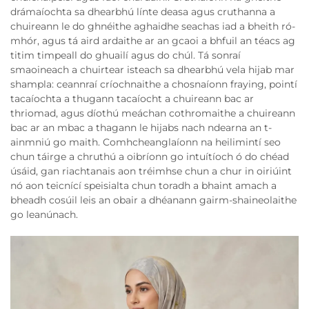
drámaíochta sa dhearbhú línte deasa agus cruthanna a
chuireann le do ghnéithe aghaidhe seachas iad a bheith ró-
mhór, agus tá aird ardaithe ar an gcaoi a bhfuil an téacs ag
titim timpeall do ghuailí agus do chúl. Tá sonraí
smaoineach a chuirtear isteach sa dhearbhú vela hijab mar
shampla: ceannraí críochnaithe a chosnaíonn fraying, pointí
tacaíochta a thugann tacaíocht a chuireann bac ar
thriomad, agus díothú meáchan cothromaithe a chuireann
bac ar an mbac a thagann le hijabs nach ndearna an t-
ainmniú go maith. Comhcheanglaíonn na heilimintí seo
chun táirge a chruthú a oibríonn go intuítíoch ó do chéad
úsáid, gan riachtanais aon tréimhse chun a chur in oiriúint
nó aon teicnící speisialta chun toradh a bhaint amach a
bheadh cosúil leis an obair a dhéanann gairm-shaineolaithe
go leanúnach.