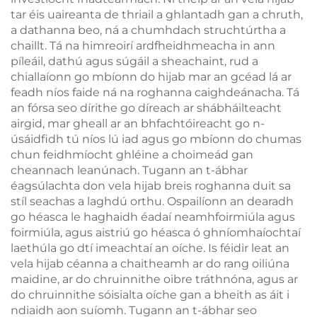
tar éis uaireanta de thriail a ghlantadh gan a chruth,
a dathanna beo, ná a chumhdach struchtúrtha a
chaillt. Tá na himreoirí ardfheidhmeacha in ann
píleáil, dathú agus súgáil a sheachaint, rud a
chiallaíonn go mbíonn do hijab mar an gcéad lá ar
feadh níos faide ná na roghanna caighdeánacha. Tá
an fórsa seo dírithe go díreach ar shábháilteacht
airgid, mar gheall ar an bhfachtóireacht go n-
úsáidfidh tú níos lú iad agus go mbíonn do chumas
chun feidhmíocht ghléine a choimeád gan
cheannach leanúnach. Tugann an t-ábhar
éagsúlachta don vela hijab breis roghanna duit sa
stíl seachas a laghdú orthu. Ospailíonn an dearadh
go héasca le haghaidh éadaí neamhfoirmiúla agus
foirmiúla, agus aistriú go héasca ó ghníomhaíochtaí
laethúla go dtí imeachtaí an oíche. Is féidir leat an
vela hijab céanna a chaitheamh ar do rang oiliúna
maidine, ar do chruinnithe oibre tráthnóna, agus ar
do chruinnithe sóisialta oíche gan a bheith as áit i
ndiaidh aon suíomh. Tugann an t-ábhar seo