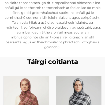
sóisialta tábhachtach, go dtí timpeallachtaí oideachais ina
bhfuil gá le caitheamh taitneamhach ar fad an lae do mhic
léinn, go dtí gníomhaíochtaí spóirt ina bhfuil gá le
comhtháthú cothrom idir feidhmiúlacht agus coirpúlacht.
Tá an vela hijab á úsáid ag leasaitheoirí sláinte, ag
múinteoirí, ag foireann chóirpioráideach, ag spórtairí, agus
ag mban gachláithe a bhfuil meas acu ar an
mbhuaicphointe idir an t-ionsaí reiligiúnach, an stíl
pearsanta, agus an fheidhmiúlacht phráctach i dtoghais a
gcinnchúl.
Táirgí coitianta