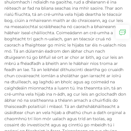
shuíomhach i ndiaidh na gaoithe, rud a dhéanann é ina
réiteach ar fad na bliana seachas ina mhír saoire. Thar aon
rialú fliuchta, tá an cré-umha vela hijab deartha le téacsúr
bog, ciúin a mhaireann maith ar do chraiceann, ag cur leis
na measaíochtaí scráibheacha nó caorach a bhaineann le
hábhair íseal-cháilíochta. Coimeádann an cré-umha a
boghtacht trí gach n-ualach, gan an téacsúr cruá nó
caorach a fhaightear go minic le hijabs tar éis n-ualach níos
mó. Tá an dúlamán éadrom den ábhar chun nach
dtuigeann tú go bhfuil sé ort ar chor ar bith, ag cur leis an
mbrú a fhéadfadh a bheith ann le hábhair níos troma ar
feadh an lae. Tá an leibhéal díthuiscinti deartha go cruaidh
chun covaireacht iomlán a sholáthar gan iarracht ar iolrú
na dtuilleach, ag laghdú an bholc agus ag coimeád na
caighdeáin mionnachta a luann tú. Ina theannta sin, tá an
cré-umha vela hijab ina n-ádh, ag cur leis an gclochadh don
ábhar nó na sraitheanna a théann amach a chuirfidís do
thaisceadh polaitiúil i mbaol. Tá an dathshábháilteacht a
úsáidtear chun an vela hijab a dhathú chun a dath orginal a
chaomhnú trí líon mór ualach agus tríd an tsolas, ag
cosaint do investíocht agus ag cinntiú go mbeidh tú i