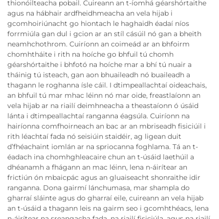
thionóilteacha pobail. Cuireann an t-íomhá géarshórtaithe
agus na hábhair ardfheidhmeacha an vela hijab i
gcomhoiriúnacht go hiontach le haghaidh éadaí níos
forrmiúla gan dul i gcion ar an stíl cásúil nó gan a bheith
neamhchothrom. Cuiríonn an coimeád ar an bhfoirm
chomhtháite i rith na hoíche go bhfuil tú chomh
géarshórtaithe i bhfotó na hoíche mar a bhí tú nuair a
tháinig tú isteach, gan aon bhuaileadh nó buaileadh a
thagann le roghanna ísle cáil. I dtimpeallachtaí oideachais,
an bhfuil tú mar mhac léinn nó mar oide, freastlaíonn an
vela hijab ar na riailí deimhneacha a theastaíonn ó úsáid
lánta i dtimpeallachtaí ranganna éagsúla. Cuiríonn na
hairíonna comfhoirneach an bac ar an mbriseadh fisiciúil i
rith léachtaí fada nó seisiúin staidéir, ag ligean duit
d’fhéachaint iomlán ar na spriocanna foghlama. Tá an t-
éadach ina chomhghleacaire chun an t-úsáid laethúil a
dhéanamh a fhágann an mac léinn, lena n-áirítear an
frictiún ón mbaicpác agus an gluaiseacht shonraithe idir
ranganna. Dona gairmí lánchumasa, mar shampla do
gharraí sláinte agus do gharraí eile, cuireann an vela hijab
an t-úsáid a thagann leis na gairm seo i gcomhthéacs, lena
n-áirítear na sreangacha fada, na riailí fisiciúla, agus na riailí