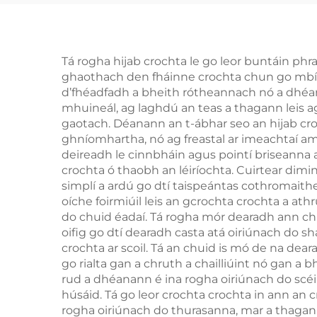
Tá rogha hijab crochta le go leor buntáin phr
ghaothach den fháinne crochta chun go mbíonn 
d’fhéadfadh a bheith rótheannach nó a dhéan
mhuineál, ag laghdú an teas a thagann leis a
gaotach. Déanann an t-ábhar seo an hijab cro
ghníomhartha, nó ag freastal ar imeachtaí 
deireadh le cinnbháin agus pointí briseanna a
crochta ó thaobh an léiríochta. Cuirtear dimin
simplí a ardú go dtí taispeántas cothromaithe 
oíche foirmiúil leis an gcrochta crochta a at
do chuid éadaí. Tá rogha mór dearadh ann chu
oifig go dtí dearadh casta atá oiriúnach do 
crochta ar scoil. Tá an chuid is mó de na d
go rialta gan a chruth a chailliúint nó gan a b
rud a dhéanann é ina rogha oiriúnach do scéi
húsáid. Tá go leor crochta crochta in ann an 
rogha oiriúnach do thurasanna, mar a thagann