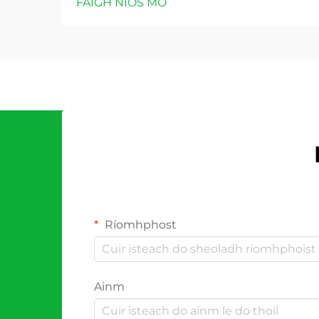
FAIGH NÍOS MÓ
Ríomhphost
Ainm