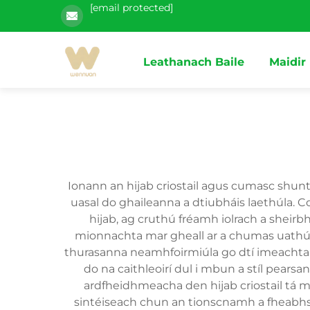
[email protected]
Leathanach Baile
Maidir
Ionann an hijab criostail agus cumasc shunt
uasal do ghaileanna a dtiubháis laethúla. C
hijab, ag cruthú fréamh iolrach a sheirb
mionnachta mar gheall ar a chumas uathúi
thurasanna neamhfoirmiúla go dtí imeachtaí f
do na caithleoirí dul i mbun a stíl pearsa
ardfheidhmeacha den hijab criostail tá me
sintéiseach chun an tionscnamh a fheabhs