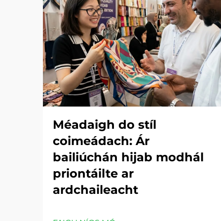
Méadaigh do stíl
coimeádach: Ár
bailiúchán hijab modhál
priontáilte ar
ardchaileacht