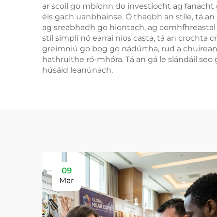
ar scoil go mbíonn do investíocht ag fanacht
éis gach uanbhainse. Ó thaobh an stíle, tá an
ag sreabhadh go hiontach, ag comhfhreastal 
stíl simplí nó earraí níos casta, tá an crocht
greimniú go bog go nádúrtha, rud a chuireann
hathruithe ró-mhóra. Tá an gá le slándáil seo 
húsáid leanúnach.
09
Mar