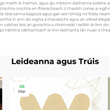
 go maith le haimsir, agus go mbíonn dathanna soiléire 
 crochta crochta an-fhleisciteach ó thaobh conas a roghn
le téacsanna éagsúla agus gan aon bholg nó folda neamhs
a crochta in ann do rogha a thacaíocht agus an siléad éle
 cabhair leis an gcrochta a choinneáil i seilbh le linn 
go háirithe tábhachtach le linn laethanta lán nuair a the
Leideanna agus Trúis
06
Mar