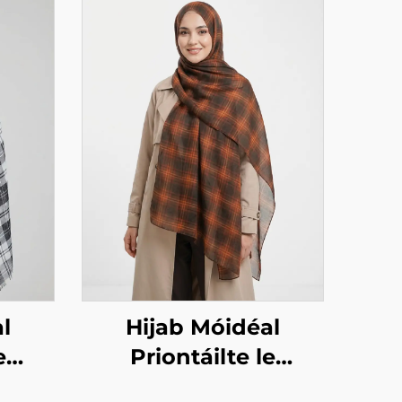
l
Hijab Móidéal
e
Priontáilte le
ta –
dearadh ceachta –