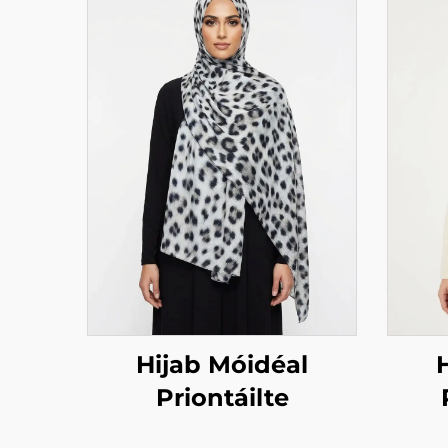
Hijab Móidéal
Priontáilte
dea