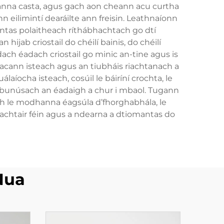
thanna casta, agus gach aon cheann acu curtha
 eilimintí dearáilte ann freisin. Leathnaíonn
eántas polaitheach ríthábhachtach go dtí
jab criostail do chéilí bainis, do chéilí
ach éadach criostail go minic an-tine agus is
lacann isteach agus an tiubháis riachtanach a
íocha isteach, cosúil le báiríní crochta, le
m bunúsach an éadaigh a chur i mbaol. Tugann
amh le modhanna éagsúla d’fhorghabhála, le
achtair féin agus a ndearna a dtiomantas do
Nua