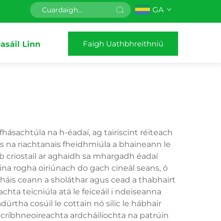
GA
Faigh Uathbhreithniú
asáil Linn
ásachtúla na h-éadaí, ag tairiscint réiteach
is na riachtanais fheidhmiúla a bhaineann le
ab criostail ar aghaidh sa mhargadh éadaí
a rogha oiriúnach do gach cineál seans, ó
bháis ceann a sholáthar agus cead a thabhairt
chta teicniúla atá le feiceáil i ndeiseanna
rtha cosúil le cottain nó silic le hábhair
ríbhneoireachta ardcháilíochta na patrúin