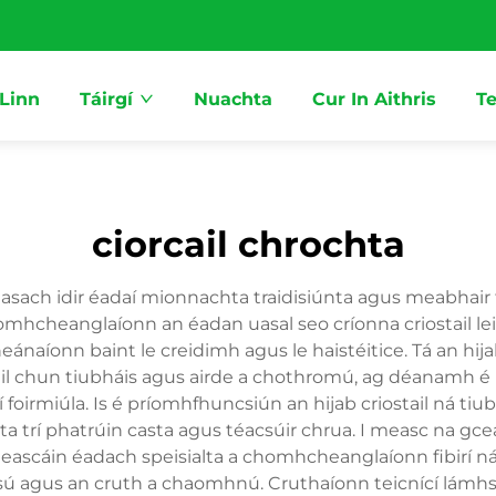
 Linn
Táirgí
Nuachta
Cur In Aithris
Te
ciorcail chrochta
asach idir éadaí mionnachta traidisiúnta agus meabhair fh
omhcheanglaíonn an éadan uasal seo críonna criostail le
heánaíonn baint le creidimh agus le haistéitice. Tá an hij
l chun tiubháis agus airde a chothromú, ag déanamh é in
oirmiúla. Is é príomhfhuncsiún an hijab criostail ná tiu
nta trí phatrúin casta agus téacsúir chrua. I measc na gcea
ascáin éadach speisialta a chomhcheanglaíonn fibirí nádú
ú agus an cruth a chaomhnú. Cruthaíonn teicnící lámhsc