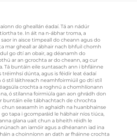
án
donn dorcha
hnaíonn do gheallán éadaí. Tá an nádúr
ortha te. In áit na n-ábhar troma, a
saor in aisce timpeall do cheann agus do
ta mar gheall ar ábhair nach bhfuil chomh
 dul go dtí an obair, ag déanamh do
hú ar an gcrochta ar do cheann, ag cur
a. Tá buntáin eile suntasach ann i bhfáinne
tréimhsí dúnta, agus is féidir leat éadaí
 stíl láithreach neamhfoirmiúil go dtí stíl
úin éagsúla crochta a roghnú a chomhlíonann
na, ó stílanna foirmiúla gan aon ghrádh don
ar buntáin eile tábhachtach de chrochta
ean chun seasamh in aghaidh na huanbhainse
m go tapa i gcomparáid le hábhair níos tiúca,
nna glana uait chun a bheith réidh le
eanúnach an iarnóir agus a dhéanann iad ina
cháin a choinníonn an dath ar fháinne crochta