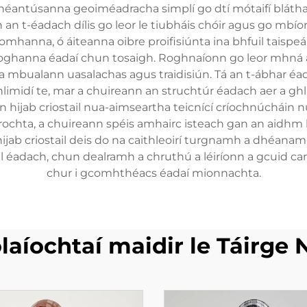
eo ó dhéantúsanna geoiméadracha simplí go dtí mótaifí blá
n t-éadach dílis go leor le tiubháis chóir agus go mbíonn
suíomhanna, ó áiteanna oibre proifisiúnta ina bhfuil taisp
oghanna éadaí chun tosaigh. Roghnaíonn go leor mhná an hi
a mbualann uasalachas agus traidisiún. Tá an t-ábhar éad
limidí te, mar a chuireann an struchtúr éadach aer a gh
jab criostail nua-aimseartha teicnící críochnúcháin nuála
rochta, a chuireann spéis amhairc isteach gan an aidh
hijab criostail deis do na caithleoirí turgnamh a dhéan
l éadach, chun dealramh a chruthú a léiríonn a gcuid car
chur i gcomhthéacs éadaí mionnachta.
laíochtaí maidir le Táirge 