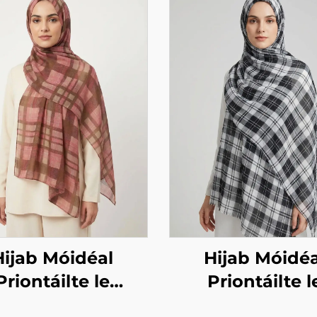
Hijab Móidéal
Hijab Móidéa
Priontáilte le
Priontáilte l
radh ceachta –
dearadh ceach