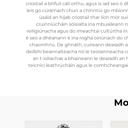
criostail a bhfuil cáil orthu, agus is iad s
leis go cúramach chun a chinntiú go mbíonn a
úsáid an hijab criostail thar líon mór 
cruinniúcháin sóisialta ina mbuaileann r
reiligiúnacha agus do imeachtaí cultúrtha in
é seo a dhéanann é ina rogha oiriúnach do ch
chaomhnú. De ghnáth, cuireann dearadh an hi
deilbhí beannaíteacha nó le teorainneacha c
an t-iolrachas a bhaineann le dearadh an 
teicnící leathrúcháin agus le comhcheangai
Mo