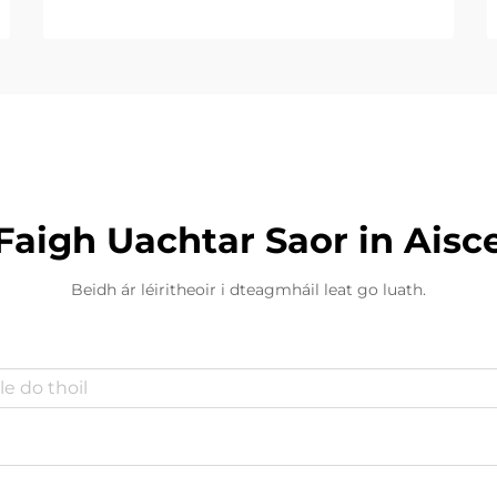
Faigh Uachtar Saor in Aisc
Beidh ár léiritheoir i dteagmháil leat go luath.