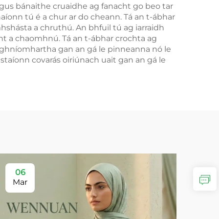
agus bánaithe cruaidhe ag fanacht go beo tar
aíonn tú é a chur ar do cheann. Tá an t-ábhar
hásta a chruthú. An bhfuil tú ag iarraidh
gánt a chaomhnú. Tá an t-ábhar crochta ag
do ghníomhartha gan an gá le pinneanna nó le
astaíonn covarás oiriúnach uait gan an gá le
06
Mar