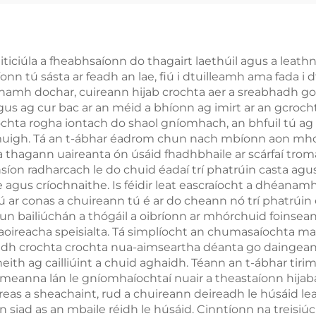
corcra
dubh agus b
aiticiúla a fheabhsaíonn do thagairt laethúil agus a leat
tú sásta ar feadh an lae, fiú i dtuilleamh ama fada i dtí
amh dochar, cuireann hijab crochta aer a sreabhadh go 
gus ag cur bac ar an méid a bhíonn ag imirt ar an gcroch
chta rogha iontach do shaol gníomhach, an bhfuil tú ag
amuigh. Tá an t-ábhar éadrom chun nach mbíonn aon mhot
 thagann uaireanta ón úsáid fhadhbhaile ar scárfaí trom
síon radharcach le do chuid éadaí trí phatrúin casta agus 
agus críochnaithe. Is féidir leat eascraíocht a dhéanamh ó
hrú ar conas a chuireann tú é ar do cheann nó trí phatr
n bailiúchán a thógáil a oibríonn ar mhórchuid foinsean
shaoireacha speisialta. Tá simplíocht an chumasaíochta m
earadh crochta crochta nua-aimseartha déanta go daing
heith ag cailliúint a chuid aghaidh. Téann an t-ábhar tiri
meanna lán le gníomhaíochtaí nuair a theastaíonn hijaba
creas a sheachaint, rud a chuireann deireadh le húsáid l
 siad as an mbaile réidh le húsáid. Cinntíonn na treisiú