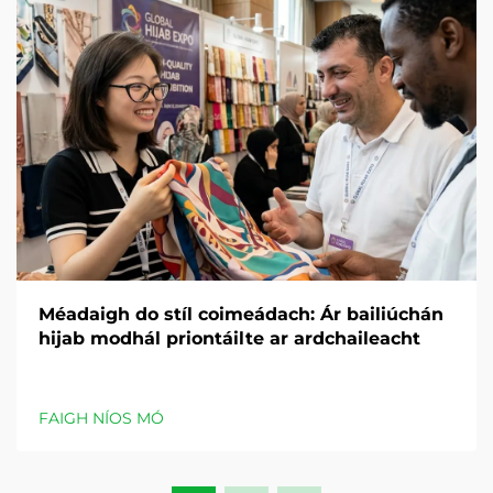
Méadaigh do stíl coimeádach: Ár bailiúchán
hijab modhál priontáilte ar ardchaileacht
FAIGH NÍOS MÓ