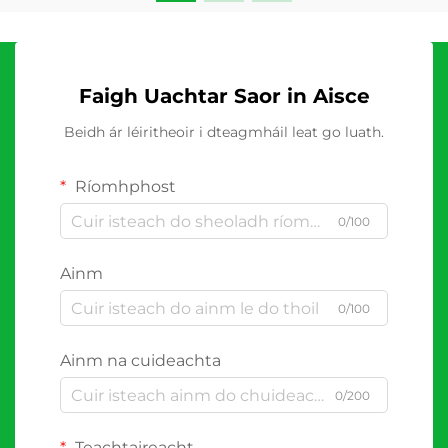
Faigh Uachtar Saor in Aisce
Beidh ár léiritheoir i dteagmháil leat go luath.
Ríomhphost
0/100
Ainm
0/100
Ainm na cuideachta
0/200
Teachtaireacht