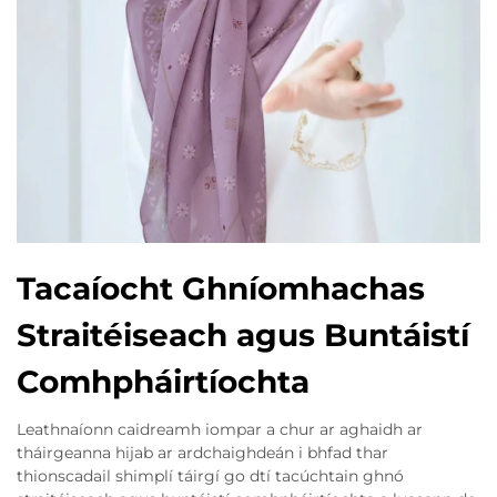
Tacaíocht Ghníomhachas
Straitéiseach agus Buntáistí
Comhpháirtíochta
Leathnaíonn caidreamh iompar a chur ar aghaidh ar
tháirgeanna hijab ar ardchaighdeán i bhfad thar
thionscadail shimplí táirgí go dtí tacúchtain ghnó