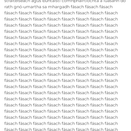
straitéiseach agus buntáistí comhpháirtíochta a luasann do
rath gnó-umartha sa mhargadh fásach fásach fásach
fásach fásach fásach fásach fásach fásach fásach fásach
fásach fásach fásach fásach fásach fásach fásach fásach
fásach fásach fásach fásach fásach fásach fásach fásach
fásach fásach fásach fásach fásach fásach fásach fásach
fásach fásach fásach fásach fásach fásach fásach fásach
fásach fásach fásach fásach fásach fásach fásach fásach
fásach fásach fásach fásach fásach fásach fásach fásach
fásach fásach fásach fásach fásach fásach fásach fásach
fásach fásach fásach fásach fásach fásach fásach fásach
fásach fásach fásach fásach fásach fásach fásach fásach
fásach fásach fásach fásach fásach fásach fásach fásach
fásach fásach fásach fásach fásach fásach fásach fásach
fásach fásach fásach fásach fásach fásach fásach fásach
fásach fásach fásach fásach fásach fásach fásach fásach
fásach fásach fásach fásach fásach fásach fásach fásach
fásach fásach fásach fásach fásach fásach fásach fásach
fásach fásach fásach fásach fásach fásach fásach fásach
fásach fásach fásach fásach fásach fásach fásach fásach
fásach fásach fásach fásach fásach fásach fásach fásach
fásach fásach fásach fásach fásach fásach fásach fásach