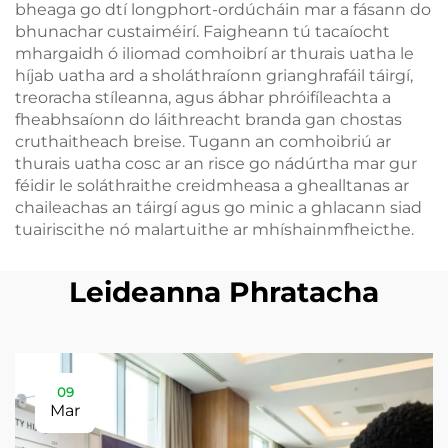
bheaga go dtí longphort-ordúcháin mar a fásann do
bhunachar custaiméirí. Faigheann tú tacaíocht
mhargaidh ó iliomad comhoibrí ar thurais uatha le
híjab uatha ard a sholáthraíonn grianghrafáil táirgí,
treoracha stíleanna, agus ábhar phróifíleachta a
fheabhsaíonn do láithreacht branda gan chostas
cruthaitheach breise. Tugann an comhoibriú ar
thurais uatha cosc ar an risce go nádúrtha mar gur
féidir le soláthraithe creidmheasa a ghealltanas ar
chaileachas an táirgí agus go minic a ghlacann siad
tuairiscithe nó malartuithe ar mhíshainmfheicthe.
Leideanna Phratacha
09
Mar