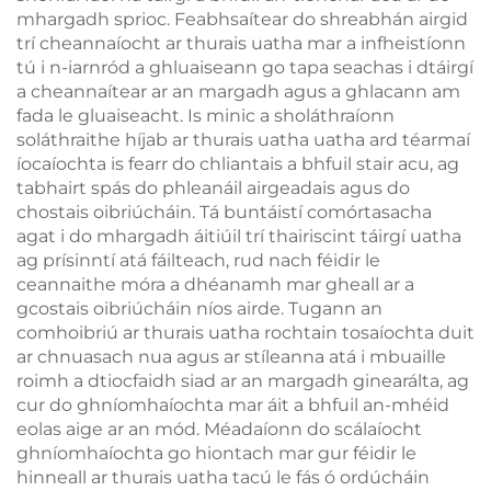
mhargadh sprioc. Feabhsaítear do shreabhán airgid
trí cheannaíocht ar thurais uatha mar a infheistíonn
tú i n-iarnród a ghluaiseann go tapa seachas i dtáirgí
a cheannaítear ar an margadh agus a ghlacann am
fada le gluaiseacht. Is minic a sholáthraíonn
soláthraithe híjab ar thurais uatha uatha ard téarmaí
íocaíochta is fearr do chliantais a bhfuil stair acu, ag
tabhairt spás do phleanáil airgeadais agus do
chostais oibriúcháin. Tá buntáistí comórtasacha
agat i do mhargadh áitiúil trí thairiscint táirgí uatha
ag prísinntí atá fáilteach, rud nach féidir le
ceannaithe móra a dhéanamh mar gheall ar a
gcostais oibriúcháin níos airde. Tugann an
comhoibriú ar thurais uatha rochtain tosaíochta duit
ar chnuasach nua agus ar stíleanna atá i mbuaille
roimh a dtiocfaidh siad ar an margadh ginearálta, ag
cur do ghníomhaíochta mar áit a bhfuil an-mhéid
eolas aige ar an mód. Méadaíonn do scálaíocht
ghníomhaíochta go hiontach mar gur féidir le
hinneall ar thurais uatha tacú le fás ó ordúcháin