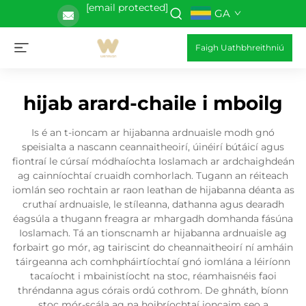
[email protected]
GA
Faigh Uathbhreithniú
hijab arard-chaile i mboilg
Is é an t-ioncam ar hijabanna ardnuaisle modh gnó
speisialta a nascann ceannaitheoirí, úinéirí bútáicí agus
fiontraí le cúrsaí módhaíochta Ioslamach ar ardchaighdeán
ag cainníochtaí cruaidh comhorlach. Tugann an réiteach
iomlán seo rochtain ar raon leathan de hijabanna déanta as
cruthaí ardnuaisle, le stíleanna, dathanna agus dearadh
éagsúla a thugann freagra ar mhargadh domhanda fásúna
Ioslamach. Tá an tionscnamh ar hijabanna ardnuaisle ag
forbairt go mór, ag tairiscint do cheannaitheoirí ní amháin
táirgeanna ach comhpháirtíochtaí gnó iomlána a léiríonn
tacaíocht i mbainistíocht na stoc, réamhaisnéis faoi
thréndanna agus córais ordú cothrom. De ghnáth, bíonn
stoc mór-scála ag na hoibríochtaí ioncaim seo a