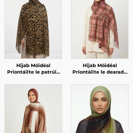
Hijab Móidéal
Hijab Móidéal
Priontáilte le patrúin
Priontáilte le dearadh
ainmhithe – patrúin
ceachta – corcra
leopaird