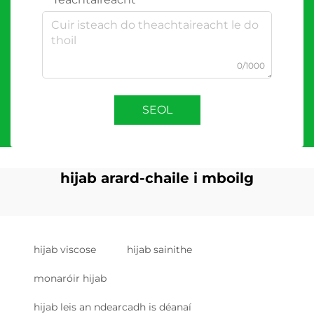
0/1000
SEOL
hijab arard-chaile i mboilg
hijab viscose
hijab sainithe
monaróir hijab
hijab leis an ndearcadh is déanaí