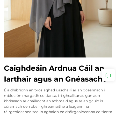
Caighdeáin Ardnua Cáil an
Iarthair agus an Gnéasacht
É a dhíbríonn an t-íoslaghad uascháilí ar an gceannach i
mbloc ón margadh coitianta, trí ghealltanas gan aon
bhriseadh ar cháilíocht an adhmaid agus ar an gcuid is
cúramach den obair ghreamaithe a leagann na
táirgeoideanna seo in aghaidh na dtáirgeoideanna coitianta