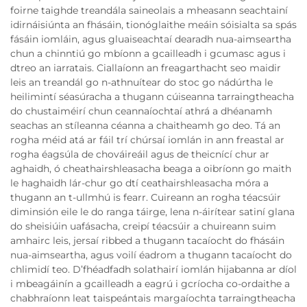
foirne taighde treandála saineolais a mheasann seachtainí
idirnáisiúnta an fhásáin, tionóglaithe meáin sóisialta sa spás
fásáin iomláin, agus gluaiseachtaí dearadh nua-aimseartha
chun a chinntiú go mbíonn a gcailleadh i gcumasc agus i
dtreo an iarratais. Ciallaíonn an freagarthacht seo maidir
leis an treandál go n-athnuítear do stoc go nádúrtha le
heilimintí séasúracha a thugann cúiseanna tarraingtheacha
do chustaiméirí chun ceannaíochtaí athrá a dhéanamh
seachas an stíleanna céanna a chaitheamh go deo. Tá an
rogha méid atá ar fáil trí chúrsaí iomlán in ann freastal ar
rogha éagsúla de chováireáil agus de theicnící chur ar
aghaidh, ó cheathairshleasacha beaga a oibríonn go maith
le haghaidh lár-chur go dtí ceathairshleasacha móra a
thugann an t-ullmhú is fearr. Cuireann an rogha téacsúir
diminsión eile le do ranga táirge, lena n-áirítear satiní glana
do sheisiúin uafásacha, creipí téacsúir a chuireann suim
amhairc leis, jersaí ribbed a thugann tacaíocht do fhásáin
nua-aimseartha, agus voilí éadrom a thugann tacaíocht do
chlimidí teo. D’fhéadfadh solathairí iomlán hijabanna ar díol
i mbeagáinín a gcailleadh a eagrú i gcríocha co-ordaithe a
chabhraíonn leat taispeántais margaíochta tarraingtheacha