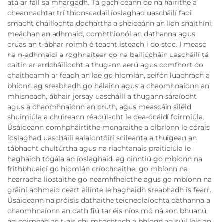
atá ar fáil sa mhargadh. Tá gach ceann de na háirithe a
cheannachtar trí thionscadail íoslaghad uascháilí faoi
smacht cháilíochta dochartha a sheiceánn an líon snáithíní,
meáchan an adhmaid, comhthionól an dathanna agus
cruas an t-ábhar roimh é teacht isteach i do stoc. I measc
na n-adhmaidí a roghnaítear do na bailiúcháin uascháilí tá
caitín ar ardcháilíocht a thugann aerú agus comfhort do
chaitheamh ar feadh an lae go hiomlán, seifón luachrach a
bhíonn ag sreabhadh go hálainn agus a chaomhnaíonn an
mhisneach, ábhair jersay uascháilí a thugann sáraíocht
agus a chaomhnaíonn an cruth, agus meascáin siléid
shuimiúla a chuireann réadúlacht le dea-ócáidí foirmiúla.
Úsáideann comhpháirtithe monaraithe a oibríonn le córais
íoslaghad uascháilí ealaíontóirí scileanta a thuigean an
tábhacht chultúrtha agus na riachtanais praiticiúla le
haghaidh tógála an íoslaghaid, ag cinntiú go mbíonn na
frithbhuaicí go hiomlán críochnaithe, go mbíonn na
hearracha liostaithe go neamhfheicthe agus go mbíonn na
gráiní adhmaid ceart ailínte le haghaidh sreabhadh is fearr.
Úsáideann na próisis dathaithe teicneolaíochta dathanna a
chaomhnaíonn an dath fiú tar éis níos mó ná aon bhuanú,
ag coimeád an t-áis chumhachtach a bhíonn ag súil leis an