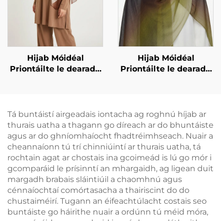
Hijab Móidéal
Hijab Móidéal
Priontáilte le dearadh
Priontáilte le dearadh
grádient
grádient
Tá buntáistí airgeadais iontacha ag roghnú híjab ar
thurais uatha a thagann go díreach ar do bhuntáiste
agus ar do ghníomhaíocht fhadtréimhseach. Nuair a
cheannaíonn tú trí chinniúintí ar thurais uatha, tá
rochtain agat ar chostais ina gcoimeád is lú go mór i
gcomparáid le prísinntí an mhargaidh, ag ligean duit
margadh brabais sláintiúil a chaomhnú agus
cénnaíochtaí comórtasacha a thairiscint do do
chustaiméirí. Tugann an éifeachtúlacht costais seo
buntáiste go háirithe nuair a ordúnn tú méid móra,