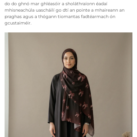
do do ghnó mar ghléasóir a sholáthraíonn éadaí
mhisneachúla uascháilí go dtí an pointe a mhaireann an
praghas agus a thógann tiomantas fadtéarmach ón
gcustaiméir.