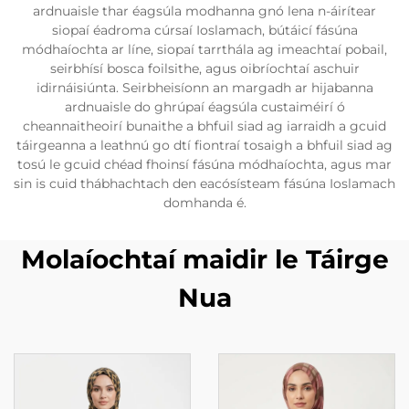
ardnuaisle thar éagsúla modhanna gnó lena n-áirítear
siopaí éadroma cúrsaí Ioslamach, bútáicí fásúna
módhaíochta ar líne, siopaí tarrthála ag imeachtaí pobail,
seirbhísí bosca foilsithe, agus oibríochtaí aschuir
idirnáisiúnta. Seirbheisíonn an margadh ar hijabanna
ardnuaisle do ghrúpaí éagsúla custaiméirí ó
cheannaitheoirí bunaithe a bhfuil siad ag iarraidh a gcuid
táirgeanna a leathnú go dtí fiontraí tosaigh a bhfuil siad ag
tosú le gcuid chéad fhoinsí fásúna módhaíochta, agus mar
sin is cuid thábhachtach den eacósísteam fásúna Ioslamach
domhanda é.
Molaíochtaí maidir le Táirge
Nua