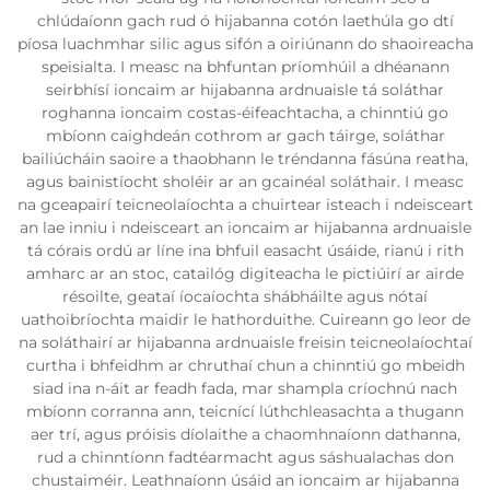
chlúdaíonn gach rud ó hijabanna cotón laethúla go dtí
píosa luachmhar silic agus sifón a oiriúnann do shaoireacha
speisialta. I measc na bhfuntan príomhúil a dhéanann
seirbhísí ioncaim ar hijabanna ardnuaisle tá soláthar
roghanna ioncaim costas-éifeachtacha, a chinntiú go
mbíonn caighdeán cothrom ar gach táirge, soláthar
bailiúcháin saoire a thaobhann le tréndanna fásúna reatha,
agus bainistíocht sholéir ar an gcainéal soláthair. I measc
na gceapairí teicneolaíochta a chuirtear isteach i ndeisceart
an lae inniu i ndeisceart an ioncaim ar hijabanna ardnuaisle
tá córais ordú ar líne ina bhfuil easacht úsáide, rianú i rith
amharc ar an stoc, catailóg digiteacha le pictiúirí ar airde
résoilte, geataí íocaíochta shábháilte agus nótaí
uathoibríochta maidir le hathorduithe. Cuireann go leor de
na soláthairí ar hijabanna ardnuaisle freisin teicneolaíochtaí
curtha i bhfeidhm ar chruthaí chun a chinntiú go mbeidh
siad ina n-áit ar feadh fada, mar shampla críochnú nach
mbíonn corranna ann, teicnící lúthchleasachta a thugann
aer trí, agus próisis díolaithe a chaomhnaíonn dathanna,
rud a chinntíonn fadtéarmacht agus sáshualachas don
chustaiméir. Leathnaíonn úsáid an ioncaim ar hijabanna