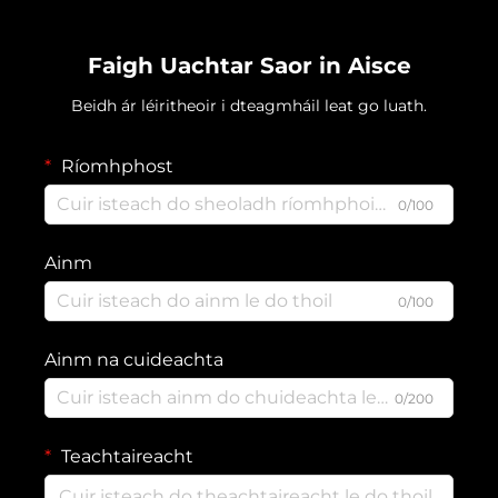
Faigh Uachtar Saor in Aisce
Beidh ár léiritheoir i dteagmháil leat go luath.
Ríomhphost
0/100
Ainm
0/100
Ainm na cuideachta
0/200
Teachtaireacht