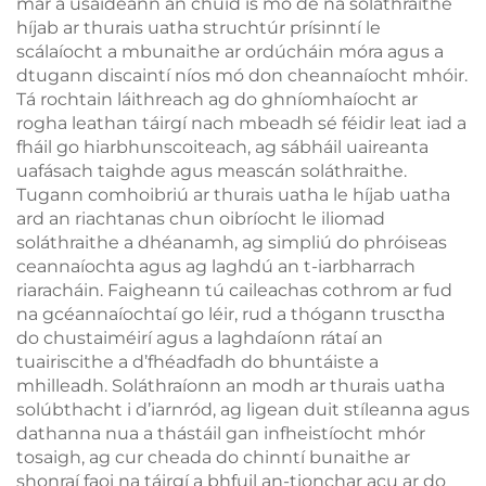
mar a úsáideann an chuid is mó de na soláthraithe
híjab ar thurais uatha struchtúr prísinntí le
scálaíocht a mbunaithe ar ordúcháin móra agus a
dtugann discaintí níos mó don cheannaíocht mhóir.
Tá rochtain láithreach ag do ghníomhaíocht ar
rogha leathan táirgí nach mbeadh sé féidir leat iad a
fháil go hiarbhunscoiteach, ag sábháil uaireanta
uafásach taighde agus meascán soláthraithe.
Tugann comhoibriú ar thurais uatha le híjab uatha
ard an riachtanas chun oibríocht le iliomad
soláthraithe a dhéanamh, ag simpliú do phróiseas
ceannaíochta agus ag laghdú an t-iarbharrach
riaracháin. Faigheann tú caileachas cothrom ar fud
na gcéannaíochtaí go léir, rud a thógann trusctha
do chustaiméirí agus a laghdaíonn rátaí an
tuairiscithe a d’fhéadfadh do bhuntáiste a
mhilleadh. Soláthraíonn an modh ar thurais uatha
solúbthacht i d’iarnród, ag ligean duit stíleanna agus
dathanna nua a thástáil gan infheistíocht mhór
tosaigh, ag cur cheada do chinntí bunaithe ar
shonraí faoi na táirgí a bhfuil an-tionchar acu ar do