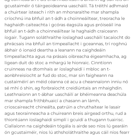
gcustaiméir ó táirgeoideanna uascháilí. Tá tréithí adhmaid
a chuirtear isteach i rith an mhonaraithe mar shampla
críochnú ina bhfuil an t-ádh a choinneáiltear, treoracha le
haghaidh caiteachta i gcóras éagsúla agus próiseáil ina
bhfuil an t-ádh a choinneáiltear le haghaidh craiceann
íogair. Tugann soláthraithe íoslaghad uascháilí tacaíocht do
phrácsais ina bhfuil an timpeallacht i gceannas, trí roghnú
ábhair ó ionaid deartha a leanann na caighdeáin
timpeallachta agus na prásais oibreacha éigeamhacha, ag
ligean duit do stoc a mhargú le hionraic. Cinntíonn
cruinneas na dtomhais ar íoslaghaidí i mbloc an t-
aonbhreisíocht ar fud do stoc, mar sin faigheann na
custaiméirí an méid céanna cé acu a cheannaíonn inniu nó
sé mhí ó shin, ag forbraíocht creidiúntais an mhaighdin.
Leathnaíonn an t-ábhar uascháilí ar bhéimeanna deachúla
mar shampla frithbhuaicí a chasann an lámh,
crioscaireacht chineálta, patrúin a chruthaítear le lasair
agus teorainneacha a chuireann breis airgead orthu, rud a
thiontúann íoslaghaidí simplí i gcuidí a thugann tuairisc.
Ciallaíonn na caighdeáin tógála is airde seo níos lú gearáin
ón gcustaiméir, níos lú athsholáthraithe agus cáil níos fearr