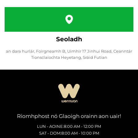
Seoladh
an dara hurlár, Foirgneamh B, Uimhir 17 Jinhui Road, Ceanntár
Tionsclaíochta Heyetang, Sráid Futian
Ríomhphost nó Glaoigh orainn aon uair!
LUN - AOINE:8:00 AM - 12:00 PM
SAT - DOM:8:00 AM - 10:00 PM