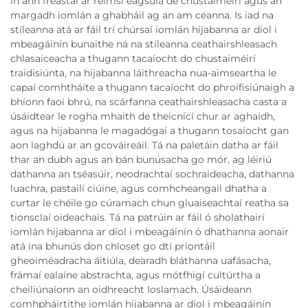
in ann freastal ar réimsí éagsúla de chustaiméirí agus an
margadh iomlán a ghabháil ag an am céanna. Is iad na
stíleanna atá ar fáil trí chúrsaí iomlán hijabanna ar díol i
mbeagáinín bunaithe ná na stíleanna ceathairshleasach
chlasaiceacha a thugann tacaíocht do chustaiméirí
traidisiúnta, na hijabanna láithreacha nua-aimseartha le
capaí comhtháite a thugann tacaíocht do phroifisiúnaigh a
bhíonn faoi bhrú, na scárfanna ceathairshleasacha casta a
úsáidtear le rogha mhaith de theicnící chur ar aghaidh,
agus na hijabanna le magadógaí a thugann tosaíocht gan
aon laghdú ar an gcováireáil. Tá na paletáin datha ar fáil
thar an dubh agus an bán bunúsacha go mór, ag léiriú
dathanna an tséasúir, neodrachtaí sochraideacha, dathanna
luachra, pastailí ciúine, agus comhcheangail dhatha a
curtar le chéile go cúramach chun gluaiseachtaí reatha sa
tionsclaí oideachais. Tá na patrúin ar fáil ó sholathairí
iomlán hijabanna ar díol i mbeagáinín ó dhathanna aonair
atá ina bhunús don chloset go dtí priontáil
gheoiméadracha áitiúla, dearadh bláthanna uafásacha,
frámaí ealaíne abstrachta, agus mótfhigí cultúrtha a
cheiliúnaíonn an oidhreacht Ioslamach. Úsáideann
comhpháirtithe iomlán hijabanna ar díol i mbeagáinín