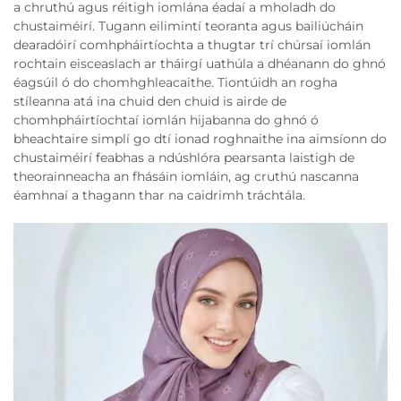
a chruthú agus réitigh iomlána éadaí a mholadh do
chustaiméirí. Tugann eilimintí teoranta agus bailiúcháin
dearadóirí comhpháirtíochta a thugtar trí chúrsaí iomlán
rochtain eisceaslach ar tháirgí uathúla a dhéanann do ghnó
éagsúil ó do chomhghleacaithe. Tiontúidh an rogha
stíleanna atá ina chuid den chuid is airde de
chomhpháirtíochtaí iomlán hijabanna do ghnó ó
bheachtaire simplí go dtí ionad roghnaithe ina aimsíonn do
chustaiméirí feabhas a ndúshlóra pearsanta laistigh de
theorainneacha an fhásáin iomláin, ag cruthú nascanna
éamhnaí a thagann thar na caidrimh tráchtála.