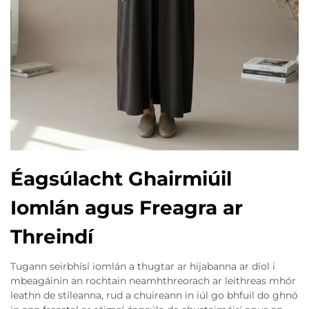
Éagsúlacht Ghairmiúil
Iomlán agus Freagra ar
Threindí
Tugann seirbhísí iomlán a thugtar ar hijabanna ar díol i
mbeagáinín an rochtain neamhthreorach ar leithreas mhór
leathn de stíleanna, rud a chuireann in iúl go bhfuil do ghnó