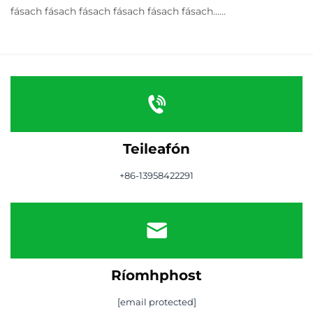
fásach fásach fásach fásach fásach fásach......
Teileafón
+86-13958422291
Ríomhphost
[email protected]