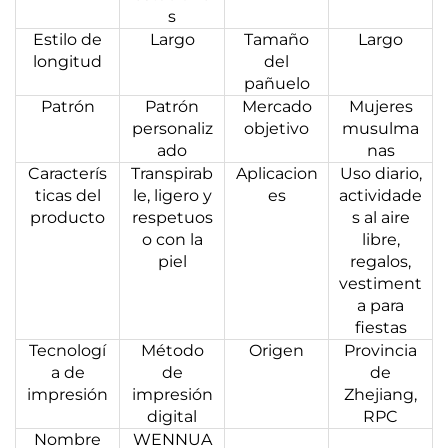
s
Estilo de
Largo
Tamaño
Largo
longitud
del
pañuelo
Patrón
Patrón
Mercado
Mujeres
personaliz
objetivo
musulma
ado
nas
Caracterís
Transpirab
Aplicacion
Uso diario,
ticas del
le, ligero y
es
actividade
producto
respetuos
s al aire
o con la
libre,
piel
regalos,
vestiment
a para
fiestas
Tecnologí
Método
Origen
Provincia
a de
de
de
impresión
impresión
Zhejiang,
digital
RPC
Nombre
WENNUA