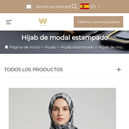
ES
[email protected]
Obtener un presupuesto
Hijab de modal estampado
Página de inicio
>
Hiyab
>
Hiyab estampado
>
Hijab de modal estampado
TODOS LOS PRODUCTOS