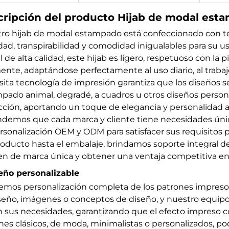
ripción del producto Hijab de modal esta
ro hijab de modal estampado está confeccionado con te
dad, transpirabilidad y comodidad inigualables para su us
de alta calidad, este hijab es ligero, respetuoso con la pi
mente, adaptándose perfectamente al uso diario, al trabajo
sita tecnología de impresión garantiza que los diseños se
pado animal, degradé, a cuadros u otros diseños persona
cción, aportando un toque de elegancia y personalidad a
demos que cada marca y cliente tiene necesidades única
rsonalización OEM y ODM para satisfacer sus requisitos p
roducto hasta el embalaje, brindamos soporte integral de
n de marca única y obtener una ventaja competitiva en
seño personalizable
emos personalización completa de los patrones impreso
seño, imágenes o conceptos de diseño, y nuestro equipo p
 sus necesidades, garantizando que el efecto impreso co
nes clásicos, de moda, minimalistas o personalizados, 