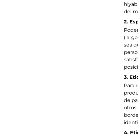
hiyab
del m
2. Es
Podem
(largo
sea q
perso
satis
posic
3. Et
Para 
produ
de pa
otros
borde
ident
4. Et