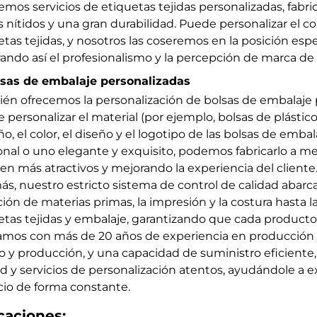
emos servicios de etiquetas tejidas personalizadas, fabric
 nítidos y una gran durabilidad. Puede personalizar el con
etas tejidas, y nosotros las coseremos en la posición espe
ando así el profesionalismo y la percepción de marca de 
lsas de embalaje personalizadas
én ofrecemos la personalización de bolsas de embalaje 
 personalizar el material (por ejemplo, bolsas de plástico
o, el color, el diseño y el logotipo de las bolsas de embal
onal o uno elegante y exquisito, podemos fabricarlo a m
ten más atractivos y mejorando la experiencia del cliente
s, nuestro estricto sistema de control de calidad abarc
ción de materias primas, la impresión y la costura hasta l
etas tejidas y embalaje, garantizando que cada product
mos con más de 20 años de experiencia en producción y
o y producción, y una capacidad de suministro eficiente,
ad y servicios de personalización atentos, ayudándole a 
io de forma constante.
caciones: