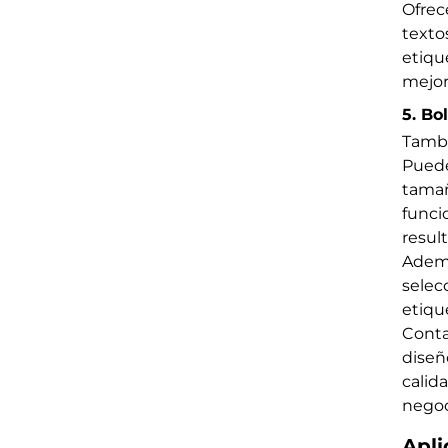
Ofrec
textos
etiqu
mejor
5. Bo
Tambi
Puede
tamañ
funci
resul
Ademá
selec
etiqu
Conta
diseñ
calid
negoc
Apli