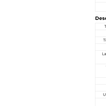
Des
T
La
U