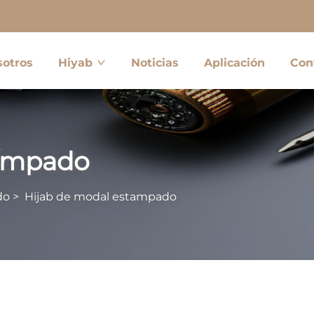
sotros
Hiyab
Noticias
Aplicación
Con
tampado
do
>
Hijab de modal estampado