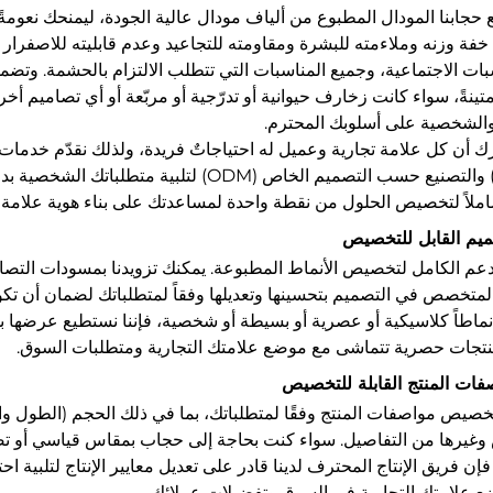
حجابنا المودال المطبوع من ألياف مودال عالية الجودة، ليمنحك نعومةً فائق
فة وزنه وملاءمته للبشرة ومقاومته للتجاعيد وعدم قابليته للاصفرار أو
بات الاجتماعية، وجميع المناسبات التي تتطلب الالتزام بالحشمة. وتضم
ومتينةً، سواء كانت زخارف حيوانية أو تدرّجية أو مربّعة أو أي تصاميم 
 والشخصية على أسلوبك المحترم.
ك أن كل علامة تجارية وعميل له احتياجاتٌ فريدة، ولذلك نقدّم خدم
(OEM) والتصنيع حسب التصميم الخاص (ODM) لت
املاً لتخصيص الحلول من نقطة واحدة لمساعدتك على بناء هوية علامة ت
لدعم الكامل لتخصيص الأنماط المطبوعة. يمكنك تزويدنا بمسودات التصام
المتخصص في التصميم بتحسينها وتعديلها وفقاً لمتطلباتك لضمان أن تكو
نماطاً كلاسيكية أو عصرية أو بسيطة أو شخصية، فإننا نستطيع عرضه
منتجات حصرية تتماشى مع موضع علامتك التجارية ومتطلبات السوق.
تخصيص مواصفات المنتج وفقًا لمتطلباتك، بما في ذلك الحجم (الطول و
وغيرها من التفاصيل. سواء كنت بحاجة إلى حجاب بمقاس قياسي أو 
إن فريق الإنتاج المحترف لدينا قادر على تعديل معايير الإنتاج لتلبية ا
 علامتك التجارية في السوق وتفضيلات عملائك.