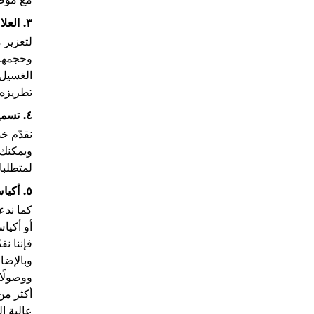
٣. العلامات والشعارات المخصصة
لتعزيز 
وحجمها 
الغسيل 
تطريزه 
٤. تسميات منسوجة مخصصة
نقدّم خ
ويمكنك 
لمتطلبات
٥. أكياس تغليف مخصصة
كما ندع
أو أكيا
فإننا نق
وبالإضاف
ووصولًا
عالية ا