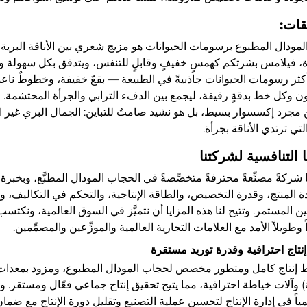
قات:
مودال المطبوع برسومات الحيوانات هو مزيج شعري بين الأناقة البرية
ة، فيلامس بشرتكم كهمسٍ خفيفٍ وقابلٍ للتنفس، ويتدفق بكل سهولة وأ
كثر رسومات الحيوانات جاذبيةً في الطبيعة — بقعٌ خفيفة، وخطوطٌ ناعمةٌ
ن وكل خط بدقةٍ رقيقة، ليجمع بين الدفء الترابي والجرأة المحتشمة.
 مجرد إكسسوار بسيط، بل هو نشيد صامتٌ للتباين: الجمال البري غير المُر
لتي ترتدي الأناقة بجرأة.
ا التنافسية لشركتنا
شركةً مصنِّعةً محترفةً متخصِّصةً في الحجاب المودال المطبَّع، وبخبرة ت
 المنتج، وقدرة التخصيص، والطاقة الإنتاجية، والتحكم في التكاليف، وخ
وطويلاً الأمد مع العلامات التجارية العالمية والموزِّعين والمصمِّمين.
ط إنتاج كامل ومتطور مخصص لحجاب المودال المطبوع، ومزود بمعدات 
) وآلات خياطة احترافية، مما يتيح تحقيق إنتاج جماعي فعّال ومستقر. وي
مياً في إدارة الإنتاج لتحسين عملية التصنيع وتقليل دورة الإنتاج مع ضمان