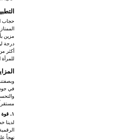
التطبي
حجاب ال
الممتاز
مزين بأ
درجة لو
أكثر من
للمرأة ا
المزاي
وبصفتنا 
في جودة
مستقراً 
١. قوة إنتاج احترافية وقدرة توريد مستقرة
لدينا خ
الرقمية
نهجاً عل