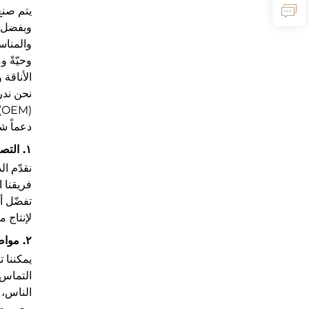
يتم صنع 
وبفضل خ
والمناس
وحيّةً 
الأناقة
نحن ندر
دعماً ش
١. التصميم القابل للتخصيص
نقدّم ا
فريقنا 
تفضّل أ
لإنتاج 
٢. مواصفات المنتج القابلة للتخصيص
يمكننا 
التماس 
الناس، ف
مع موضع