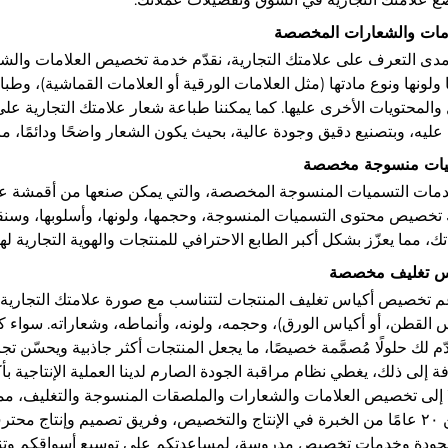
مدى التعرف على علامتك التجارية، نقدّم خدمة تخصيص العلامات والش
ولونها ونوع مادتها (مثل العلامات الورقية أو العلامات القماشية)، وطب
والمحتويات الأخرى عليها. كما يمكننا طباعة شعار علامتك التجارية على 
عليه، وبتصنيع دقيق وجودة عالية، بحيث يكون الشعار واضحًا ودائمًا، ما 
دمات التسميات المنسوجة المخصصة، والتي يمكن صنعها من أقمشة عالي
تخصيص محتوى التسميات المنسوجة، وحجمها، ولونها، وأسلوبها، وسنقوم
ك، مما يعزّز بشكل أكبر الطابع الاحترافي للمنتجات والهوية التجارية لها
م تخصيص أكياس تغليف المنتجات لتتناسب مع صورة علامتك التجارية. 
س القطن، أو أكياس الورق)، وحجمه، ولونه، وأنماطه، وشعاراته. سواء
دّم لك حلولًا مُصمَّمة خصيصًا، ما يجعل المنتجات أكثر جاذبية ويحسّن تجر
ة إلى ذلك، يغطي نظام مراقبة الجودة الصارم لدينا العملية الإنتاجية بأكم
 إلى تخصيص العلامات والشعارات والملصقات المنسوجة والتغليف، مما يض
أكثر من ٢٠ عامًا من الخبرة في الإنتاج والتخصيص، وفريق تصميم وإنتاج م
لجودة وخدمات تخصيص مدروسة، لمساعدتكم على توسيع أسواقكم وتنم