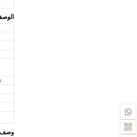
الوص
ا
ت
وصف م