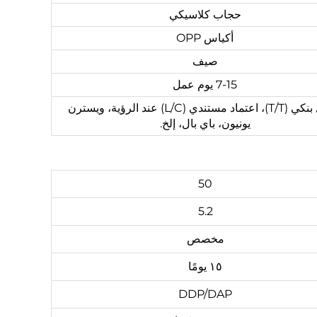
حجاب كلاسيكي
أكياس OPP
صيف
7-15 يوم عمل
تحويل بنكي (T/T)، اعتماد مستندي (L/C) عند الرؤية، ويسترن
يونيون، باي بال، إلخ.
50
5.2
مخصص
١٥ يومًا
DDP/DAP