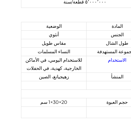
٥٬٠٠٠٬٠٠٠ قطعة/سنة
المادة
الوضعية
الجنس
أنثوي
طول الشال
مقاس طويل
جموعة المستهدفة
النساء المسلمات
الاستخدام
للاستخدام اليومي، في الأماكن
الخارجية، كهدية، في الحفلات
المنشأ
زهيجيانغ، الصين
حجم العبوة
20×30×1 سم