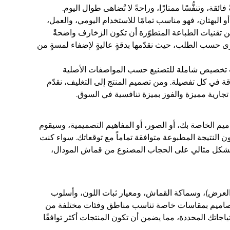
ة، وتنفُّسًا ممتازًا، وراحةً لا تُضاهى طوال اليوم.
 البهتان، فهو مناسب تمامًا للاستخدام اليومي، والعمل،
ن تقنيات الطباعة المتطوّرة أن تكون الزخارف واضحةً
أخرى حسب الطلب، حيث نقدّمها بدقةٍ عاليةٍ لإضفاء لمسةٍ من
ات تخصيص شاملة للتصنيع حسب المواصفات الأصلية
لبية متطلباتك الشخصية بدقة في كل تفصيلة. ومن تصميم المنتج إلى التغليف، نقدّم
جارية مميزة والفوز بميزة تنافسية في السوق.
يم الخاصة بك، أو الصور، أو المفاهيم التصميمية، وسيقوم
ن النتيجة المطبوعة متوافقة تماماً مع توقعاتك. سواء كنت
ا بشكل مثالي على الحجاب المصنوع من قماش المودال،
العرض)، وسماكة القماش، ومعيار ثبات اللون، وأسلوب
تصاميم بمقاسات خاصة تناسب مناطق وفئات مختلفة من
حتياجاتك المحددة، مما يضمن أن تكون المنتجات أكثر توافقًا