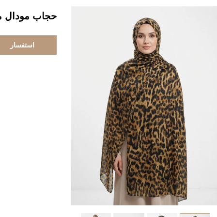
حجاب مودال مط
استفسار