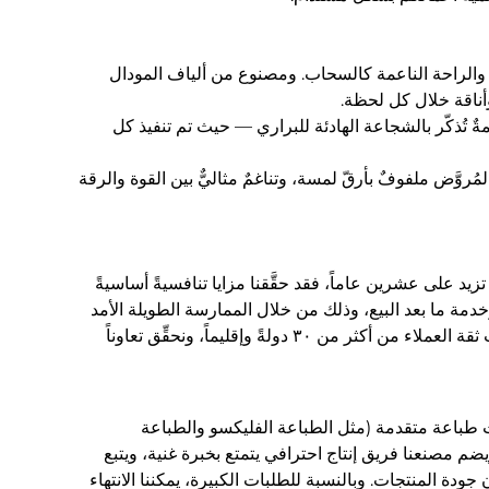
 والراحة الناعمة كالسحاب. ومصنوع من ألياف المودال
ناقة خلال كل لحظة.
 تُذكّر بالشجاعة الهادئة للبراري — حيث تم تنفيذ كل
وَّض ملفوفٌ بأرقّ لمسة، وتناغمٌ مثاليٌّ بين القوة والرقة
زيد على عشرين عاماً، فقد حقَّقنا مزايا تنافسيةً أساسيةً
دمة ما بعد البيع، وذلك من خلال الممارسة الطويلة الأمد
والتحسين المستمر. وتتيح لنا هذه المزايا أن نتميَّز في السوق العالمية، ونكتسب ثقة العملاء من أكثر من ٣٠ دولةً وإقليماً، ونحقِّق تعاوناً
طباعة متقدمة (مثل الطباعة الفليكسو والطباعة
ضم مصنعنا فريق إنتاج احترافي يتمتع بخبرة غنية، ويتبع
 جودة المنتجات. وبالنسبة للطلبات الكبيرة، يمكننا الانتهاء