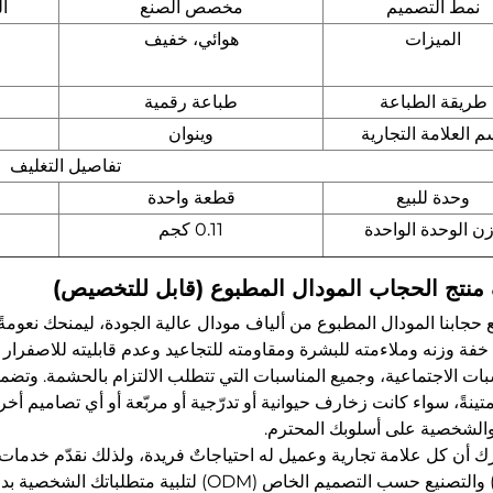
نمط التصميم
مخصص الصنع
ال
الميزات
هوائي، خفيف
طريقة الطباعة
طباعة رقمية
م العلامة التجارية
وينوان
تفاصيل التغليف
وحدة للبيع
قطعة واحدة
ن الوحدة الواحدة
0.11 كجم
نتج الحجاب المودال المطبوع (قابل للتخصيص)
حجابنا المودال المطبوع من ألياف مودال عالية الجودة، ليمنحك نعومةً فائق
فة وزنه وملاءمته للبشرة ومقاومته للتجاعيد وعدم قابليته للاصفرار أو
بات الاجتماعية، وجميع المناسبات التي تتطلب الالتزام بالحشمة. وتضم
ومتينةً، سواء كانت زخارف حيوانية أو تدرّجية أو مربّعة أو أي تصاميم 
 والشخصية على أسلوبك المحترم.
ك أن كل علامة تجارية وعميل له احتياجاتٌ فريدة، ولذلك نقدّم خدم
(OEM) والتصنيع حسب التصميم الخاص (ODM) لت