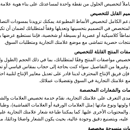
املاً لتخصيص الحلول من نقطة واحدة لمساعدتك على بناء هوية علامة ت
لدعم الكامل لتخصيص الأنماط المطبوعة. يمكنك تزويدنا بمسودات التصام
المتخصص في التصميم بتحسينها وتعديلها وفقاً لمتطلباتك لضمان أن تكو
نماطاً كلاسيكية أو عصرية أو بسيطة أو شخصية، فإننا نستطيع عرضه
منتجات حصرية تتماشى مع موضع علامتك التجارية ومتطلبات السوق.
تخصيص مواصفات المنتج وفقًا لمتطلباتك، بما في ذلك الحجم (الطول و
وغيرها من التفاصيل. سواء كنت بحاجة إلى حجاب بمقاس قياسي أو 
إن فريق الإنتاج المحترف لدينا قادر على تعديل معايير الإنتاج لتلبية ا
 علامتك التجارية في السوق وتفضيلات عملائك.
مدى التعرف على علامتك التجارية، نقدّم خدمة تخصيص العلامات والش
ولونها ونوع مادتها (مثل العلامات الورقية أو العلامات القماشية)، وطب
والمحتويات الأخرى عليها. كما يمكننا طباعة شعار علامتك التجارية على 
عليه، وبتصنيع دقيق وجودة عالية، بحيث يكون الشعار واضحًا ودائمًا، ما 