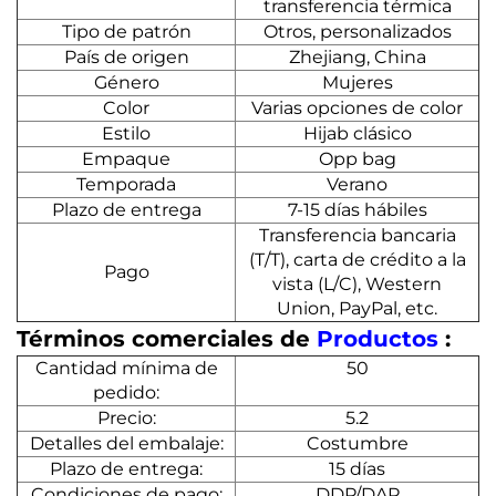
transferencia térmica
Tipo de patrón
Otros, personalizados
País de origen
Zhejiang, China
Género
Mujeres
Color
Varias opciones de color
Estilo
Hijab clásico
Empaque
Opp bag
Temporada
Verano
Plazo de entrega
7-15 días hábiles
Transferencia bancaria
(T/T), carta de crédito a la
Pago
vista (L/C), Western
Union, PayPal, etc.
Términos comerciales de
Productos
:
Cantidad mínima de
50
pedido:
Precio:
5.2
Detalles del embalaje:
Costumbre
Plazo de entrega:
15 días
Condiciones de pago:
DDP/DAP