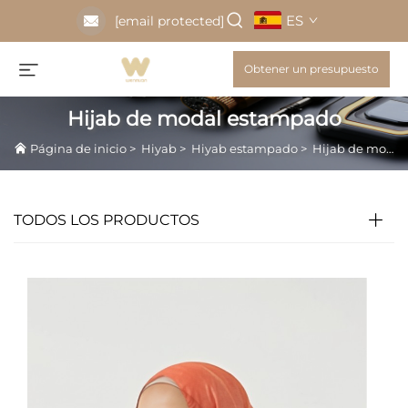
ES
[email protected]
Obtener un presupuesto
Hijab de modal estampado
Página de inicio
>
Hiyab
>
Hiyab estampado
>
Hijab de modal estampado
TODOS LOS PRODUCTOS