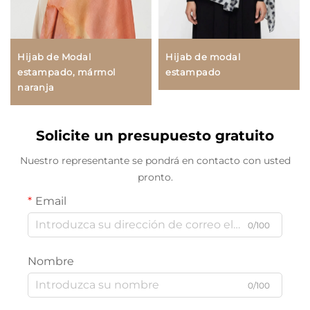
Hijab de Modal
Hijab de modal
estampado, mármol
estampado
naranja
Solicite un presupuesto gratuito
Nuestro representante se pondrá en contacto con usted
pronto.
Email
0/100
Nombre
0/100