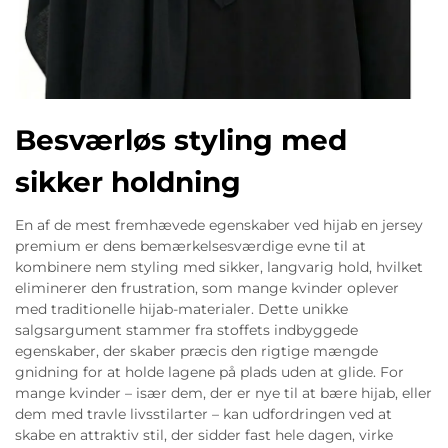
Besværløs styling med
sikker holdning
En af de mest fremhævede egenskaber ved hijab en jersey
premium er dens bemærkelsesværdige evne til at
kombinere nem styling med sikker, langvarig hold, hvilket
eliminerer den frustration, som mange kvinder oplever
med traditionelle hijab-materialer. Dette unikke
salgsargument stammer fra stoffets indbyggede
egenskaber, der skaber præcis den rigtige mængde
gnidning for at holde lagene på plads uden at glide. For
mange kvinder – især dem, der er nye til at bære hijab, eller
dem med travle livsstilarter – kan udfordringen ved at
skabe en attraktiv stil, der sidder fast hele dagen, virke