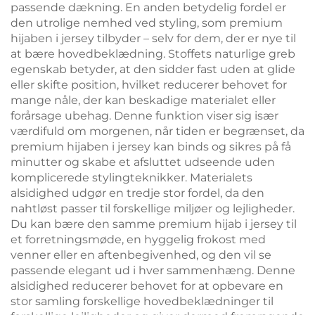
passende dækning. En anden betydelig fordel er
den utrolige nemhed ved styling, som premium
hijaben i jersey tilbyder – selv for dem, der er nye til
at bære hovedbeklædning. Stoffets naturlige greb
egenskab betyder, at den sidder fast uden at glide
eller skifte position, hvilket reducerer behovet for
mange nåle, der kan beskadige materialet eller
forårsage ubehag. Denne funktion viser sig især
værdifuld om morgenen, når tiden er begrænset, da
premium hijaben i jersey kan binds og sikres på få
minutter og skabe et afsluttet udseende uden
komplicerede stylingteknikker. Materialets
alsidighed udgør en tredje stor fordel, da den
nahtløst passer til forskellige miljøer og lejligheder.
Du kan bære den samme premium hijab i jersey til
et forretningsmøde, en hyggelig frokost med
venner eller en aftenbegivenhed, og den vil se
passende elegant ud i hver sammenhæng. Denne
alsidighed reducerer behovet for at opbevare en
stor samling forskellige hovedbeklædninger til