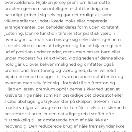
overvældende. Hijab en jersey premium løser dette
problem gennem sin intelligente stofblanding, der
naturligt griber i sig selv og gør det muligt at skabe
viklede stilarter, indstukkede looks eller draperede
arrangementer, der beholder deres form uden konstant
justering. Denne funktion tilfører stor praktisk værdi i
hverdagen, da man kan bevæge sig selvsikkert igennem
sine aktiviteter uden at bekymre sig for, at hijaben glider
ud af position under møder, mens man passer børn eller
under moderat fysisk aktivitet. Vigtigheden af denne sikre
hold går ud over bekvemmelighed og omfatter også
professionel fremtoning og værdighed, da en velholdt
hijab-udseende bidrager til, hvordan andre opfatter én, og
hvordan man selv føler sig i forhold til sin fremtoning.
Hijab en jersey premium opnår denne sikkerhed uden at
kræve talrige nåle, som kan beskadige det bløde stof eller
skabe ubehagelige trykpunkter på skalpen. Selvom man
måske vælger at bruge én eller to nåle til ekstra sikkerhed i
bestemte stilarter, er den naturlige greb i stoffet ofte
tilstrækkelig til, at omfattende brug af nåle ikke er
nødvendig. Den reducerede brug af nåle fremskynder ikke