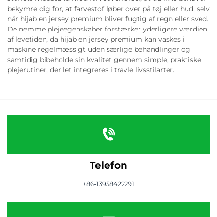
bekymre dig for, at farvestof løber over på tøj eller hud, selv
når hijab en jersey premium bliver fugtig af regn eller sved.
De nemme plejeegenskaber forstærker yderligere værdien
af levetiden, da hijab en jersey premium kan vaskes i
maskine regelmæssigt uden særlige behandlinger og
samtidig bibeholde sin kvalitet gennem simple, praktiske
plejerutiner, der let integreres i travle livsstilarter.
Telefon
+86-13958422291