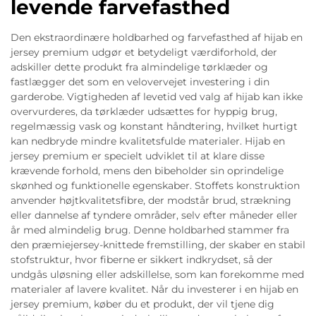
levende farvefasthed
Den ekstraordinære holdbarhed og farvefasthed af hijab en
jersey premium udgør et betydeligt værdiforhold, der
adskiller dette produkt fra almindelige tørklæder og
fastlægger det som en velovervejet investering i din
garderobe. Vigtigheden af levetid ved valg af hijab kan ikke
overvurderes, da tørklæder udsættes for hyppig brug,
regelmæssig vask og konstant håndtering, hvilket hurtigt
kan nedbryde mindre kvalitetsfulde materialer. Hijab en
jersey premium er specielt udviklet til at klare disse
krævende forhold, mens den bibeholder sin oprindelige
skønhed og funktionelle egenskaber. Stoffets konstruktion
anvender højtkvalitetsfibre, der modstår brud, strækning
eller dannelse af tyndere områder, selv efter måneder eller
år med almindelig brug. Denne holdbarhed stammer fra
den præmiejersey-knittede fremstilling, der skaber en stabil
stofstruktur, hvor fiberne er sikkert indkrydset, så der
undgås uløsning eller adskillelse, som kan forekomme med
materialer af lavere kvalitet. Når du investerer i en hijab en
jersey premium, køber du et produkt, der vil tjene dig