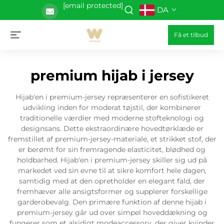
[email protected]
DA
Få et tilbud
premium hijab i jersey
Hijab'en i premium-jersey repræsenterer en sofistikeret
udvikling inden for moderat tøjstil, der kombinerer
traditionelle værdier med moderne stofteknologi og
designsans. Dette ekstraordinære hovedtørklæde er
fremstillet af premium-jersey-materiale, et strikket stof, der
er berømt for sin fremragende elasticitet, blødhed og
holdbarhed. Hijab'en i premium-jersey skiller sig ud på
markedet ved sin evne til at sikre komfort hele dagen,
samtidig med at den opretholder en elegant fald, der
fremhæver alle ansigtsformer og supplerer forskellige
garderobevalg. Den primære funktion af denne hijab i
premium-jersey går ud over simpel hoveddækning og
fungerer som et alsidigt modeaccessory, der giver kvinder