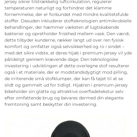
jersey sikrer tilstrækkelig luftcirkulation, regulerer
temperaturen naturligt og forhindrer det klamme
fornemmelse, der er forbundet med mindre kvalitetsfulde
stoffer. Desuden inkluderer stofteknologien antimikrobielle
behandlinger, der hæmmer væksten af lugtskabende
bakterier og opretholder friskhed mellem vask. Den værdi,
dette tilbyder kunderne, rækker langt ud over ren fysisk
komfort og omfatter også selvsikkerhed og ro i sindet –
med det sikre vidste, at deres hijab i premium-jersey vil yde
pålideligt gennem krævende dage. Den teknologiske
investering i udviklingen af dette overlegne stof resulterer
også i et materiale, der er modstandsdygtigt mod pilling,
de irriterende små stofklumper, der kan få tøjet til at se
slidt og gammelt ud for tidligt. Hijab'en i premium-jersey
bibeholder sin glatte og attraktive overfladetekstur selv
efter omfattende brug og bevares dermed din elegante
fremtoning samt beskytter din investering.