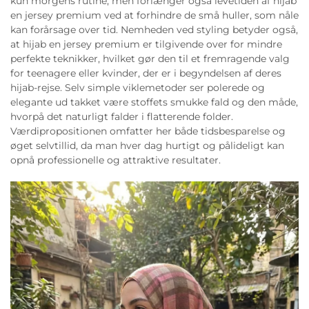
kun morgens rutine, men forlænger også levetiden af hijab
en jersey premium ved at forhindre de små huller, som nåle
kan forårsage over tid. Nemheden ved styling betyder også,
at hijab en jersey premium er tilgivende over for mindre
perfekte teknikker, hvilket gør den til et fremragende valg
for teenagere eller kvinder, der er i begyndelsen af deres
hijab-rejse. Selv simple viklemetoder ser polerede og
elegante ud takket være stoffets smukke fald og den måde,
hvorpå det naturligt falder i flatterende folder.
Værdipropositionen omfatter her både tidsbesparelse og
øget selvtillid, da man hver dag hurtigt og pålideligt kan
opnå professionelle og attraktive resultater.