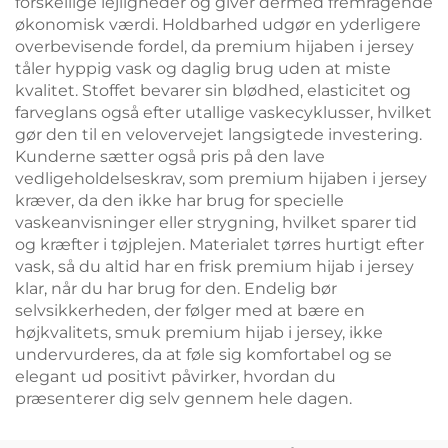
forskellige lejligheder og giver dermed fremragende
økonomisk værdi. Holdbarhed udgør en yderligere
overbevisende fordel, da premium hijaben i jersey
tåler hyppig vask og daglig brug uden at miste
kvalitet. Stoffet bevarer sin blødhed, elasticitet og
farveglans også efter utallige vaskecyklusser, hvilket
gør den til en velovervejet langsigtede investering.
Kunderne sætter også pris på den lave
vedligeholdelseskrav, som premium hijaben i jersey
kræver, da den ikke har brug for specielle
vaskeanvisninger eller strygning, hvilket sparer tid
og kræfter i tøjplejen. Materialet tørres hurtigt efter
vask, så du altid har en frisk premium hijab i jersey
klar, når du har brug for den. Endelig bør
selvsikkerheden, der følger med at bære en
højkvalitets, smuk premium hijab i jersey, ikke
undervurderes, da at føle sig komfortabel og se
elegant ud positivt påvirker, hvordan du
præsenterer dig selv gennem hele dagen.