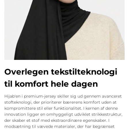
Overlegen tekstilteknologi
til komfort hele dagen
Hijab'en i premium-jersey skiller sig ud gennem avanceret
stofteknologi, der prioriterer bærerens komfort uden at
kompromittere stil eller funktionalitet. I kernen af denne
innovation ligger en omhyggeligt udviklet strikkestruktur,
der skaber et stof med ekstraordinære egenskaber. I
modsætning til vævede materialer, der har begrænset