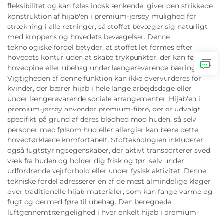
fleksibilitet og kan føles indskrænkende, giver den strikkede
konstruktion af hijab'en i premium-jersey mulighed for
strækning i alle retninger, så stoffet bevæger sig naturligt
med kroppens og hovedets bevægelser. Denne
teknologiske fordel betyder, at stoffet let formes efter
hovedets kontur uden at skabe trykpunkter, der kan føre til
hovedpine eller ubehag under længerevarende bæring.
Vigtigheden af denne funktion kan ikke overvurderes for
kvinder, der bærer hijab i hele lange arbejdsdage eller
under længerevarende sociale arrangementer. Hijab'en i
premium-jersey anvender premium-fibre, der er udvalgt
specifikt på grund af deres blødhed mod huden, så selv
personer med følsom hud eller allergier kan bære dette
hovedtørklæde komfortabelt. Stofteknologien inkluderer
også fugtstyringsegenskaber, der aktivt transporterer sved
væk fra huden og holder dig frisk og tør, selv under
udfordrende vejrforhold eller under fysisk aktivitet. Denne
tekniske fordel adresserer én af de mest almindelige klager
over traditionelle hijab-materialer, som kan fange varme og
fugt og dermed føre til ubehag. Den beregnede
luftgennemtrængelighed i hver enkelt hijab i premium-