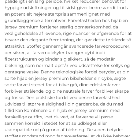
pålideligt i en lang periode, hvilket reducerer behovet for
hyppige udskiftninger og til sidst giver bedre værdi trods
en potentielt højere startpris sammenlignet med
grundlæggende alternativer. Farvefastheden hos hijab en
jersey premium fortjener særlig opmærksomhed, da
vedligeholdelse af levende, rige nuancer er afgørende for at
bevare den elegante fremtoning, der gør dette tørklæde så
attraktivt. Stoffet gennemgår avancerede farveprocedurer,
der sikrer, at farvemolekyler trænger dybt ind i
fiberstrukturen og binder sig sikkert, så de modstår
blekning, som normalt opstår ved udsættelse for sollys og
gentagne vaske. Denne teknologiske fordel betyder, at din
sorte hijab en jersey premium bibeholder sin dybe, ægte
sorte farve i stedet for at blive grå, dine edelstenfarver
forbliver strålende, og dine neutrale farver forbliver skarpe
og friske. Den praktiske fordel ved denne farvefasthed
udvides til større alsidighed i din garderobe, da du med
tillid kan kombinere din hijab en jersey premium med
forskellige outfits, idet du ved, at farverne vil passe
sammen korrekt i stedet for at se udbleget eller
ukompatible ud på grund af blekning. Desuden betyder
stoffets modstand mod farveoverførsel, at du ikke behøver