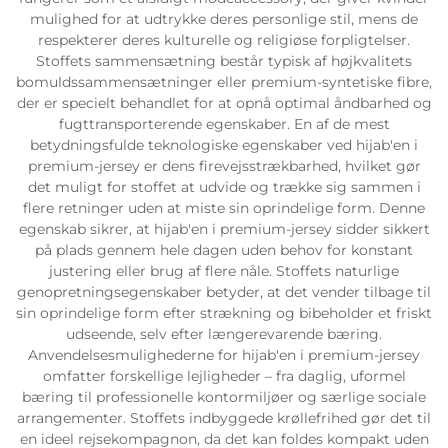
mulighed for at udtrykke deres personlige stil, mens de
respekterer deres kulturelle og religiøse forpligtelser.
Stoffets sammensætning består typisk af højkvalitets
bomuldssammensætninger eller premium-syntetiske fibre,
der er specielt behandlet for at opnå optimal åndbarhed og
fugttransporterende egenskaber. En af de mest
betydningsfulde teknologiske egenskaber ved hijab'en i
premium-jersey er dens firevejsstrækbarhed, hvilket gør
det muligt for stoffet at udvide og trække sig sammen i
flere retninger uden at miste sin oprindelige form. Denne
egenskab sikrer, at hijab'en i premium-jersey sidder sikkert
på plads gennem hele dagen uden behov for konstant
justering eller brug af flere nåle. Stoffets naturlige
genopretningsegenskaber betyder, at det vender tilbage til
sin oprindelige form efter strækning og bibeholder et friskt
udseende, selv efter længerevarende bæring.
Anvendelsesmulighederne for hijab'en i premium-jersey
omfatter forskellige lejligheder – fra daglig, uformel
bæring til professionelle kontormiljøer og særlige sociale
arrangementer. Stoffets indbyggede krøllefrihed gør det til
en ideel rejsekompagnon, da det kan foldes kompakt uden