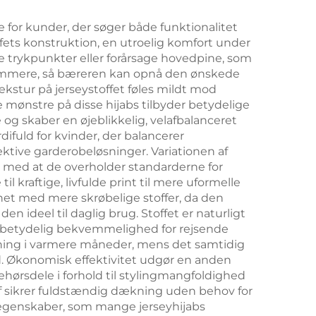
e for kunder, der søger både funktionalitet
ofets konstruktion, en utroelig komfort under
e trykpunkter eller forårsage hovedpine, som
 nemmere, så bæreren kan opnå den ønskede
ekstur på jerseystoffet føles mildt mod
 mønstre på disse hijabs tilbyder betydelige
e og skaber en øjeblikkelig, velafbalanceret
difuld for kvinder, der balancerer
fektive garderobeløsninger. Variationen af
 med at de overholder standarderne for
kraftige, livfulde print til mere uformelle
net med mere skrøbelige stoffer, da den
n ideel til daglig brug. Stoffet er naturligt
 en betydelig bekvemmelighed for rejsende
dning i varmere måneder, mens det samtidig
and. Økonomisk effektivitet udgør en anden
behørsdele i forhold til stylingmangfoldighed
of sikrer fuldstændig dækning uden behov for
-egenskaber, som mange jerseyhijabs