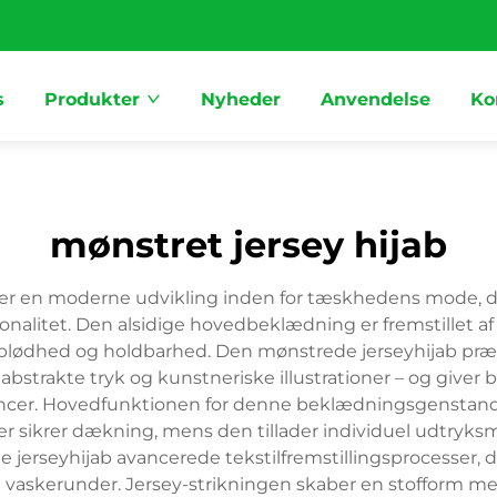
s
Produkter
Nyheder
Anvendelse
Ko
mønstret jersey hijab
er en moderne udvikling inden for tæskhedens mode, de
alitet. Den alsidige hovedbeklædning er fremstillet af 
 blødhed og holdbarhed. Den mønstrede jerseyhijab præse
abstrakte tryk og kunstneriske illustrationer – og give
rencer. Hovedfunktionen for denne beklædningsgenstand g
er sikrer dækning, mens den tillader individuel udtryk
jerseyhijab avancerede tekstilfremstillingsprocesser, de
 vaskerunder. Jersey-strikningen skaber en stofform med