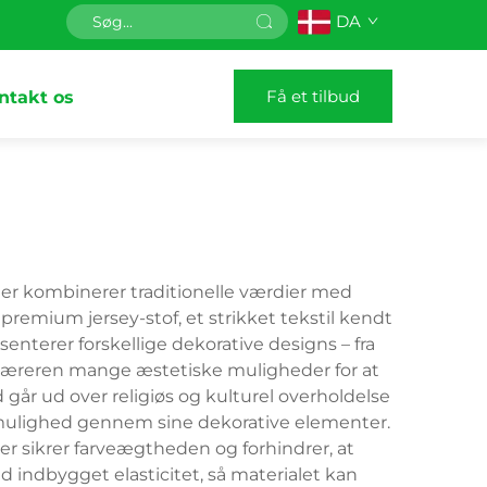
DA
Få et tilbud
ntakt os
r kombinerer traditionelle værdier med
premium jersey-stof, et strikket tekstil kendt
nterer forskellige dekorative designs – fra
r bæreren mange æstetiske muligheder for at
år ud over religiøs og kulturel overholdelse
smulighed gennem sine dekorative elementer.
r sikrer farveægtheden og forhindrer, at
 indbygget elasticitet, så materialet kan