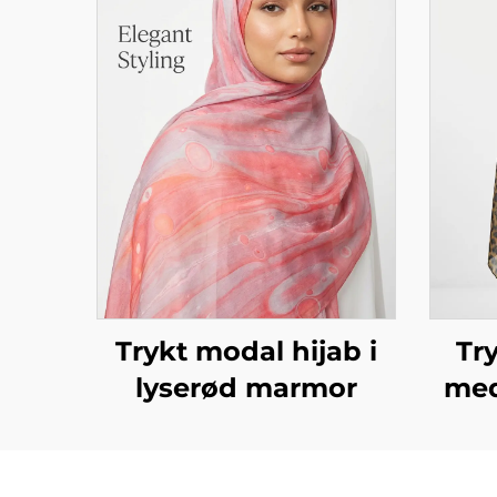
Trykt modal hijab i
Tr
lyserød marmor
med
l