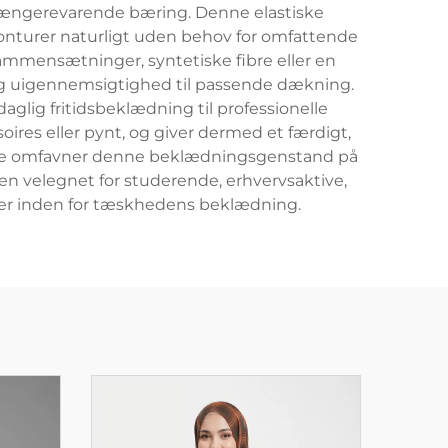
r længerevarende bæring. Denne elastiske
konturer naturligt uden behov for omfattende
sammensætninger, syntetiske fibre eller en
ig uigennemsigtighed til passende dækning.
lig fritidsbeklædning til professionelle
oires eller pynt, og giver dermed et færdigt,
runde omfavner denne beklædningsgenstand på
en velegnet for studerende, erhvervsaktive,
ger inden for tæskhedens beklædning.