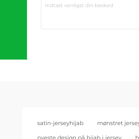
satin-jerseyhijab
mønstret jerse
nyeste design på hijab i jersey
h