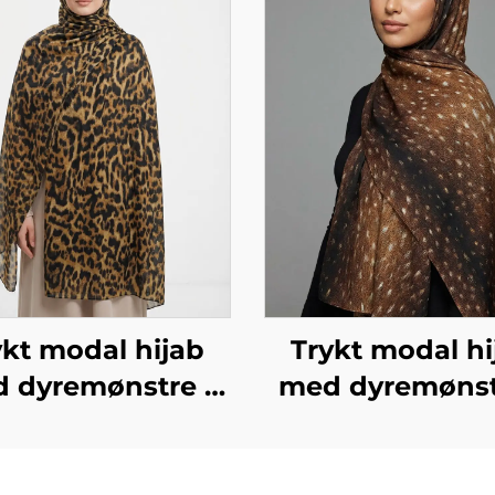
ykt modal hijab
Trykt modal hi
 dyremønstre –
med dyremønst
eopardmønstre
fawn-mønst