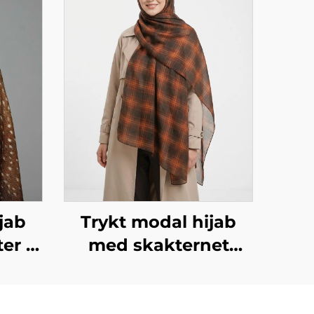
jab
Trykt modal hijab
er –
med skakternet
er
design i mørk brun