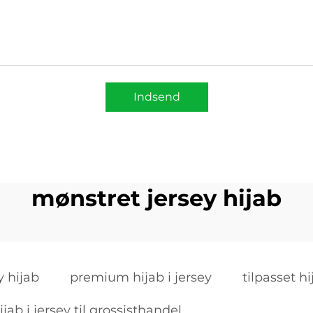
Indsend
mønstret jersey hijab
y hijab
premium hijab i jersey
tilpasset hi
ijab i jersey til grossisthandel