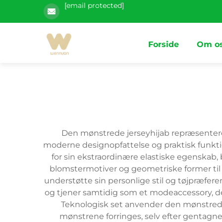
[email protected]
Forside
Om o
Den mønstrede jerseyhijab repræsenter
moderne designopfattelse og praktisk funktion
for sin ekstraordinære elastiske egenskab,
blomstermotiver og geometriske former til 
understøtte sin personlige stil og tøjpræfe
og tjener samtidig som et modeaccessory, d
Teknologisk set anvender den mønstrede 
mønstrene forringes, selv efter gentagne