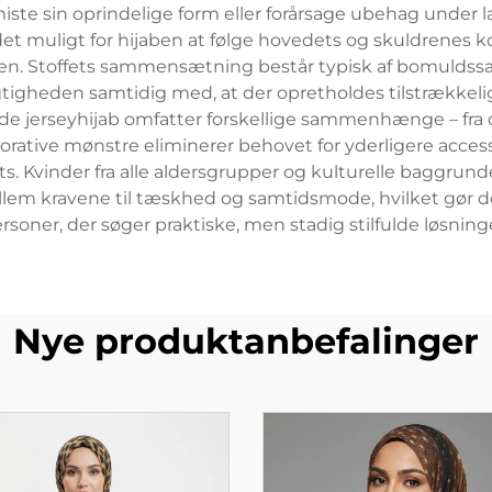
iste sin oprindelige form eller forårsage ubehag unde
 det muligt for hijaben at følge hovedets og skuldrenes 
 dagen. Stoffets sammensætning består typisk af bomulds
tigheden samtidig med, at der opretholdes tilstrækkel
jerseyhijab omfatter forskellige sammenhænge – fra dag
orative mønstre eliminerer behovet for yderligere access
s. Kvinder fra alle aldersgrupper og kulturelle bagg
llem kravene til tæskhed og samtidsmode, hvilket gør d
er, der søger praktiske, men stadig stilfulde løsnin
Nye produktanbefalinger