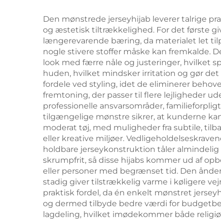
Den mønstrede jerseyhijab leverer talrige pra
og æstetisk tiltrækkelighed. For det første g
længerevarende bæring, da materialet let ti
nogle stivere stoffer måske kan fremkalde.
look med færre nåle og justeringer, hvilket s
huden, hvilket mindsker irritation og gør de
fordele ved styling, idet de eliminerer behove
fremtoning, der passer til flere lejligheder u
professionelle ansvarsområder, familieforplig
tilgængelige mønstre sikrer, at kunderne ka
moderat tøj, med muligheder fra subtile, tilb
eller kreative miljøer. Vedligeholdelseskrav
holdbare jerseykonstruktion tåler almindelig m
skrumpfrit, så disse hijabs kommer ud af opb
eller personer med begrænset tid. Den ånden
stadig giver tilstrækkelig varme i køligere v
praktisk fordel, da én enkelt mønstret jerseyh
og dermed tilbyde bedre værdi for budgetbev
lagdeling, hvilket imødekommer både religiø