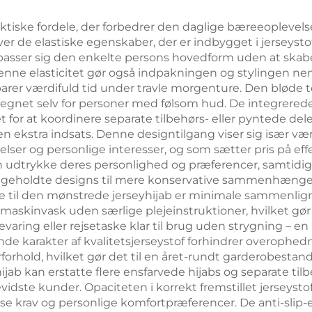
ktiske fordele, der forbedrer den daglige bæreeoplevels
iver de elastiske egenskaber, der er indbygget i jerseyst
lpasser sig den enkelte persons hovedform uden at skab
 Denne elasticitet gør også indpakningen og stylingen
parer værdifuld tid under travle morgenture. Den bløde t
t egnet selv for personer med følsom hud. De integrerede
t for at koordinere separate tilbehørs- eller pyntede del
den ekstra indsats. Denne designtilgang viser sig især vær
telser og personlige interesser, og som sætter pris på ef
n udtrykke deres personlighed og præferencer, samtidig
ageholdte designs til mere konservative sammenhænge til 
ene til den mønstrede jerseyhijab er minimale sammenlig
askinvask uden særlige plejeinstruktioner, hvilket gør de
evaring eller rejsetaske klar til brug uden strygning –
de karakter af kvalitetsjerseystof forhindrer overophe
ejrforhold, hvilket gør det til en året-rundt garderobest
ijab kan erstatte flere ensfarvede hijabs og separate til
idste kunder. Opaciteten i korrekt fremstillet jerseyst
se krav og personlige komfortpræferencer. De anti-slip