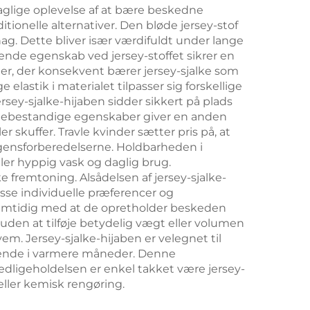
aglige oplevelse af at bære beskedne
tionelle alternativer. Den bløde jersey-stof
ag. Dette bliver især værdifuldt under lange
dende egenskab ved jersey-stoffet sikrer en
der, der konsekvent bærer jersey-sjalke som
 elastik i materialet tilpasser sig forskellige
rsey-sjalke-hijaben sidder sikkert på plads
øllebestandige egenskaber giver en anden
r skuffer. Travle kvinder sætter pris på, at
rgensforberedelserne. Holdbarheden i
åler hyppig vask og daglig brug.
ke fremtoning. Alsådelsen af jersey-sjalke-
asse individuelle præferencer og
 samtidig med at de opretholder beskeden
, uden at tilføje betydelig vægt eller volumen
em. Jersey-sjalke-hijaben er velegnet til
åndende i varmere måneder. Denne
edligeholdelsen er enkel takket være jersey-
eller kemisk rengøring.