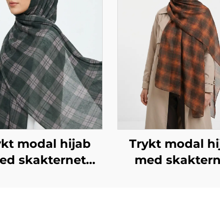
ykt modal hijab
Trykt modal hi
ed skakternet
med skaktern
design i grøn
design i mørk 