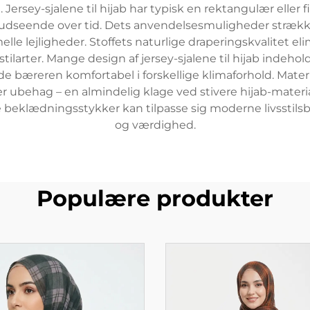
 Jersey-sjalene til hijab har typisk en rektangulær elle
t udseende over tid. Dets anvendelsesmuligheder strækk
melle lejligheder. Stoffets naturlige draperingskvalitet e
vsstilarter. Mange design af jersey-sjalene til hijab ind
bæreren komfortabel i forskellige klimaforhold. Materia
r ubehag – en almindelig klage ved stivere hijab-materia
 beklædningsstykker kan tilpasse sig moderne livsstils
og værdighed.
Populære produkter