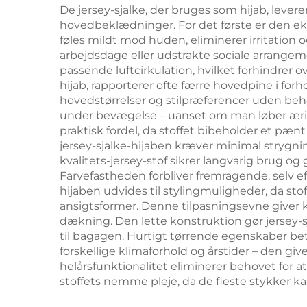
De jersey-sjalke, der bruges som hijab, leve
hovedbeklædninger. For det første er den ekst
føles mildt mod huden, eliminerer irritation
arbejdsdage eller udstrakte sociale arrangem
passende luftcirkulation, hvilket forhindrer
hijab, rapporterer ofte færre hovedpine i forhol
hovedstørrelser og stilpræferencer uden behov
under bevægelse – uanset om man løber ærind
praktisk fordel, da stoffet bibeholder et pænt 
jersey-sjalke-hijaben kræver minimal strygni
kvalitets-jersey-stof sikrer langvarig brug og
Farvefastheden forbliver fremragende, selv efte
hijaben udvides til stylingmuligheder, da st
ansigtsformer. Denne tilpasningsevne giver 
dækning. Den lette konstruktion gør jersey-sja
til bagagen. Hurtigt tørrende egenskaber bety
forskellige klimaforhold og årstider – den g
helårsfunktionalitet eliminerer behovet for 
stoffets nemme pleje, da de fleste stykker k