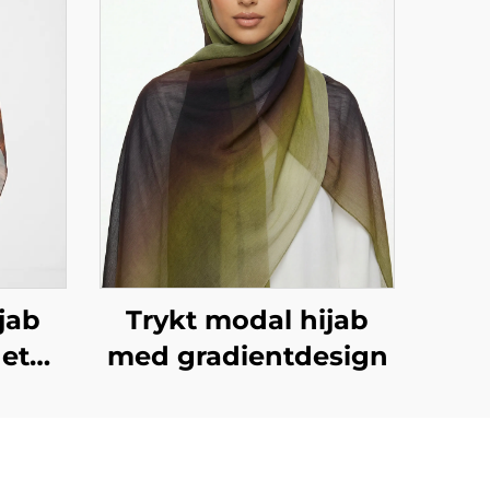
jab
Trykt modal hijab
et
med gradientdesign
brun