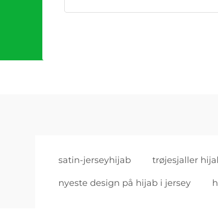
satin-jerseyhijab
trøjesjaller hij
nyeste design på hijab i jersey
h