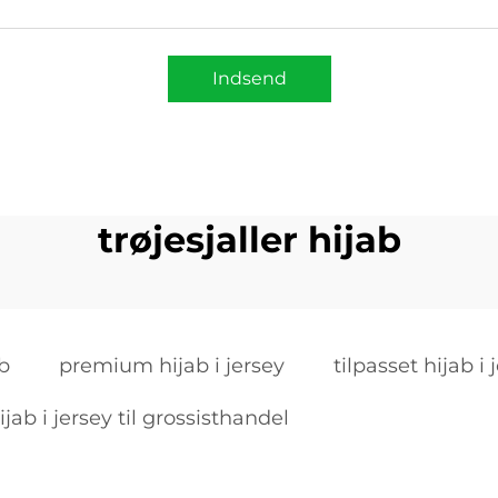
Indsend
trøjesjaller hijab
ab
premium hijab i jersey
tilpasset hijab i 
ijab i jersey til grossisthandel