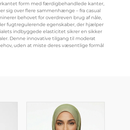
r firkantet form med færdigbehandlede kanter,
er sig over flere sammenhænge – fra casual
liminerer behovet for overdreven brug af nåle,
eholder fugtregulerende egenskaber, der hjælper
lets indbyggede elasticitet sikrer en sikker
ler. Denne innovative tilgang til moderat
behov, uden at miste deres væsentlige formål