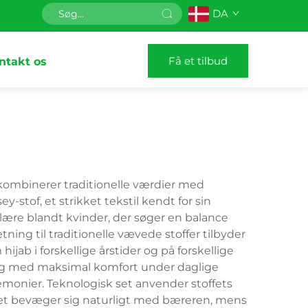
DA
Få et tilbud
ntakt os
 kombinerer traditionelle værdier med
stof, et strikket tekstil kendt for sin
ulære blandt kvinder, der søger en balance
ing til traditionelle vævede stoffer tilbyder
hijab i forskellige årstider og på forskellige
tidig med maksimal komfort under daglige
eremonier. Teknologisk set anvender stoffets
alet bevæger sig naturligt med bæreren, mens