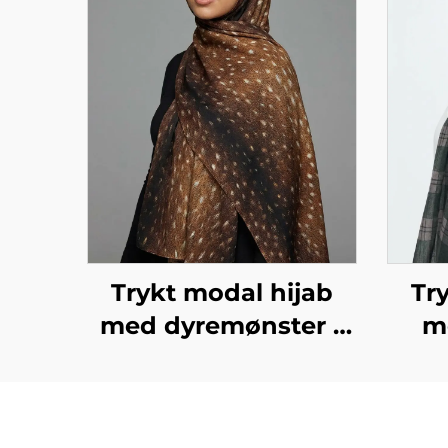
Trykt modal hijab
Tr
med dyremønster –
m
fawn-mønster