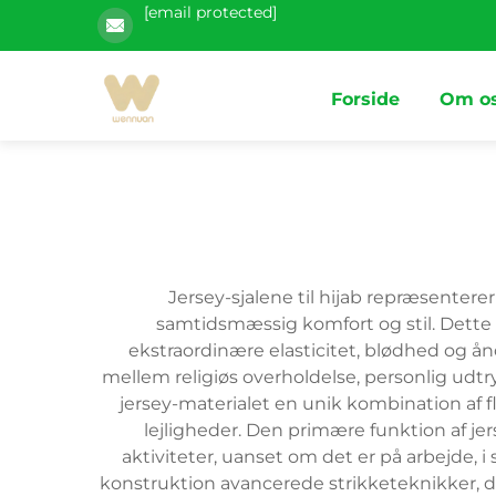
[email protected]
Forside
Om o
Jersey-sjalene til hijab repræsenter
samtidsmæssig komfort og stil. Dette a
ekstraordinære elasticitet, blødhed og ån
mellem religiøs overholdelse, personlig udtr
jersey-materialet en unik kombination af flek
lejligheder. Den primære funktion af je
aktiviteter, uanset om det er på arbejde, i
konstruktion avancerede strikketeknikker, d