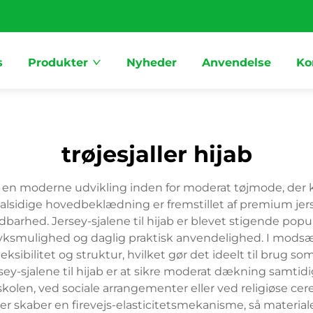
s
Produkter
Nyheder
Anvendelse
Ko
trøjesjaller hijab
er en moderne udvikling inden for moderat tøjmode, der
lsidige hovedbeklædning er fremstillet af premium jersey-
dbarhed. Jersey-sjalene til hijab er blevet stigende pop
yksmulighed og daglig praktisk anvendelighed. I modsætn
sibilitet og struktur, hvilket gør det ideelt til brug som 
rsey-sjalene til hijab er at sikre moderat dækning sam
 skolen, ved sociale arrangementer eller ved religiøse c
er skaber en firevejs-elasticitetsmekanisme, så materi