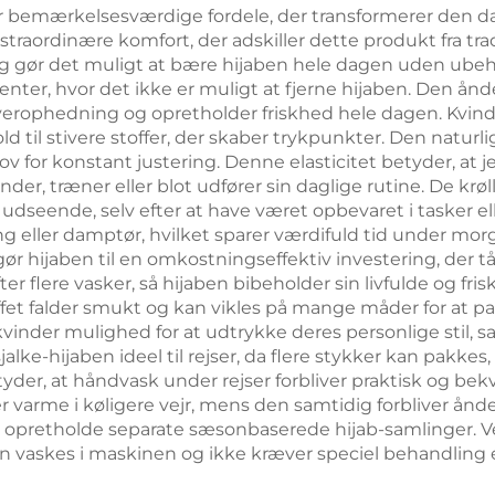
rer bemærkelsesværdige fordele, der transformerer den d
raordinære komfort, der adskiller dette produkt fra tradi
 og gør det muligt at bære hijaben hele dagen uden ubeh
enter, hvor det ikke er muligt at fjerne hijaben. Den ån
 overophedning og opretholder friskhed hele dagen. Kvin
d til stivere stoffer, der skaber trykpunkter. Den naturlige
 for konstant justering. Denne elasticitet betyder, at je
er, træner eller blot udfører sin daglige rutine. De kr
udseende, selv efter at have været opbevaret i tasker elle
ng eller damptør, hvilket sparer værdifuld tid under mo
 gør hijaben til en omkostningseffektiv investering, der t
r flere vasker, så hijaben bibeholder sin livfulde og fris
offet falder smukt og kan vikles på mange måder for at p
kvinder mulighed for at udtrykke deres personlige stil,
lke-hijaben ideel til rejser, da flere stykker kan pakkes
der, at håndvask under rejser forbliver praktisk og bekv
iver varme i køligere vejr, mens den samtidig forbliver 
at opretholde separate sæsonbaserede hijab-samlinger. V
an vaskes i maskinen og ikke kræver speciel behandling 