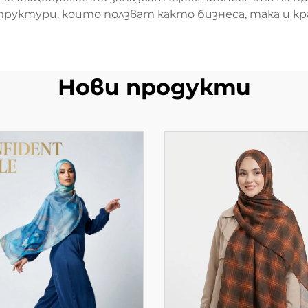
руктури, които ползват както бизнеса, така и 
Нови продукти