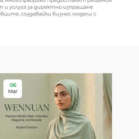
ва, много фабрики предоставят решения
т и услуга за директно изпращане
овците, създавайки бизнес модели с
06
Mar