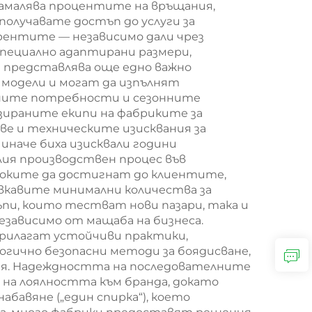
намалява процентите на връщания,
получавате достъп до услуги за
рентите — независимо дали чрез
специално адаптирани размери,
и представлява още едно важно
модели и могат да изпълнят
зарните потребности и сезонните
изираните екипи на фабриките за
ве и техническите изисквания за
иначе биха изисквали години
лия производствен процес във
оките да достигнат до клиентите,
ъвкавите минимални количества за
пи, които тестват нови пазари, така и
зависимо от мащаба на бизнеса.
прилагат устойчиви практики,
огично безопасни методи за боядисване,
ия. Надеждността на последователните
на лоялността към бранда, докато
бавяне („един спирка“), което