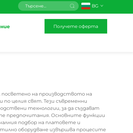
BG
Получете оферта
ние
, посветено на производството на
 по целия свят. Тези съвременни
дствени технологии, за да създават
ните предпочитания. Основните функции
чалния подбор на платовете и
стилно оборудване извършва процесите