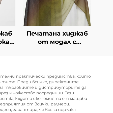
жаб
Печатана хиджаб
рка в
от модал с
градиентен дизайн
ва
ачителни практически предимства, които
нтите. Преди всичко, директните
а на търговците и дистрибуторите да
чрез множество посредници. Тази
чества, където икономията от мащаба
редприятия от всички размери.
си, гарантира, че всяка поръчка