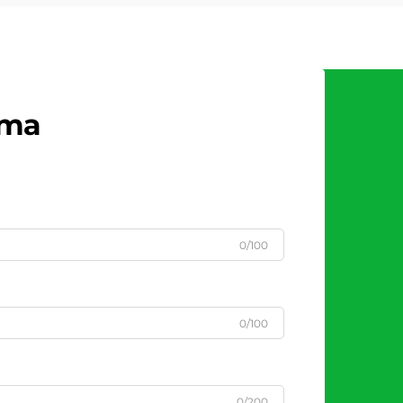
рта
0/100
0/100
0/200