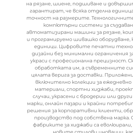
на рязане, шиене, подшиване и довърш
гарантират, че всяка отделна единиц
точност на размерите. Технологичните
компютърни системи за създаване
автоматизирани машини за рязане, ко
и програмируемо шивашко оборудване,
единици. Цифровите печатни технол
дизайни без минимални ограничения 
украси с професионална прецизност.
обработката им, а съвременните си
цялата верига за доставки. Приложе
включително колекции за ежедневно 
материали, спортни хиджаби, проект
случаи, украсени с бродерии или др
марки, онлайн пазари и крайни потреб
решения за корпоративни клиенти, об
производство под собствена марка. 
фабриките за хиджаби са еволюирали
новите стилови иновации, к