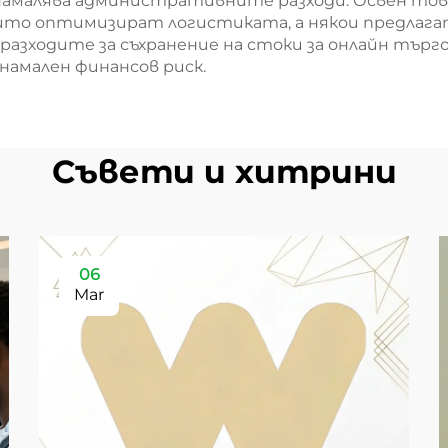
намалява административните разходи. Освен то
които оптимизират логистиката, а някои предлага
 разходите за съхранение на стоки за онлайн търг
намален финансов риск.
Съвети и хитрини
06
Mar