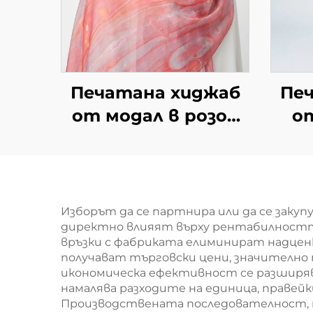
Пе
Печатана хиджаб
от
от модал в розов
мр
мраморен дизайн
Изборът да се партнира или да се заку
директно влияят върху рентабилностт
връзки с фабриката елиминират надцен
получават търговски цени, значително 
икономическа ефективност се разширяв
намалява разходите на единица, правей
Производствената последователност, п