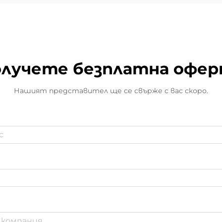
лучете безплатна офе
Нашият представител ще се свърже с вас скоро.