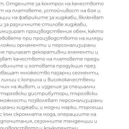
ст. Отделите за контрол на качеството
т на платовете, устойчивост на боя и
ции на фабриките за хиджаби, включват
и за различните стилове хиджаби,
имизират производствения обем, както
евовете при производството на хиляди
сложни орнаменти и персонализирани
ане прилагат декоративни елементи и
азват качеството на платовете преди
ровините и готовата продукция през
бхващат множество пазарни сегменти,
 линии с коприна и висококачествени
ин на живот, и изделия за специални
т търговски дистрибутори, търговски
ъзможности позволяват персонализирани
рани хиджаби, и модни марки, търсещи
с към скромната мода, операциите на
редпочитания, сезонните тенденции и
роизводството и конкурентни