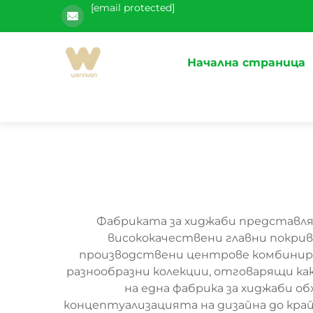
[email protected]
Начална страница
Фабриката за хиджаби представля
висококачествени главни покрив
производствени центрове комбинира
разнообразни колекции, отговарящи ка
на една фабрика за хиджаби 
концептуализацията на дизайна до кр