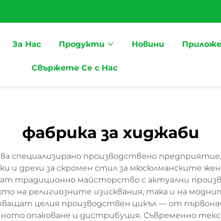
За Нас
Продукти
Новини
Приложе
Свържете Се с Нас
фабрика за хиджаби
ва специализирано производствено предприятие
ки и дрехи за скромен стил за мюсюлманските жени
т традиционно майсторство с актуални произво
кто на религиозните изисквания, така и на мод
обхващат целия производствен цикъл — от първона
айното опаковане и дистрибуция. Съвременно тек