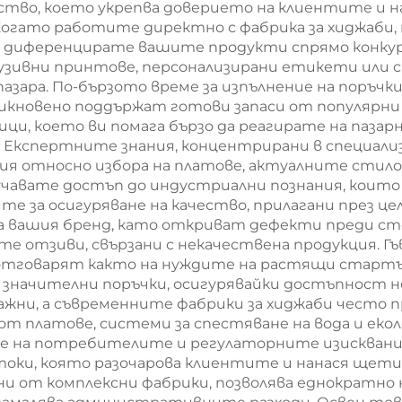
ество, което укрепва доверието на клиентите и 
огато работите директно с фабрика за хиджаби, 
да диференцирате вашите продукти спрямо конку
лузивни принтове, персонализирани етикети или 
зара. По-бързото време за изпълнение на поръчк
кновено поддържат готови запаси от популярни 
дмици, което ви помага бързо да реагирате на па
е. Експертните знания, концентрирани в специал
ия относно избора на платове, актуалните стило
учавате достъп до индустриални познания, които 
 за осигуряване на качество, прилагани през це
 вашия бренд, като откриват дефекти преди ст
е отзиви, свързани с некачествена продукция. Г
, отговарят както на нуждите на растящи стартъ
значителни поръчки, осигурявайки достъпност не
ажни, а съвременните фабрики за хиджаби често 
т платове, системи за спестяване на вода и екол
е на потребителите и регулаторните изискван
оки, която разочарова клиентите и нанася щети 
 от комплексни фабрики, позволява еднократно на