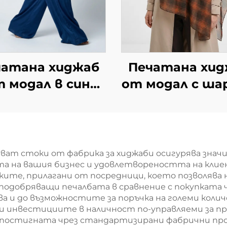
чатана хиджаб
Печатана хид
 модал в син
от модал с ша
аморен дизайн
карета –
тъмнокафя
пуват стоки от фабрика за хиджаби осигурява зн
а на вашия бизнес и удовлетвореността на клие
ките, прилагани от посредници, което позволяв
подобряващи печалбата в сравнение с покупката 
а и до възможностите за поръчка на големи коли
ки инвестициите в наличност по-управляеми за п
остигната чрез стандартизирани фабрични проце