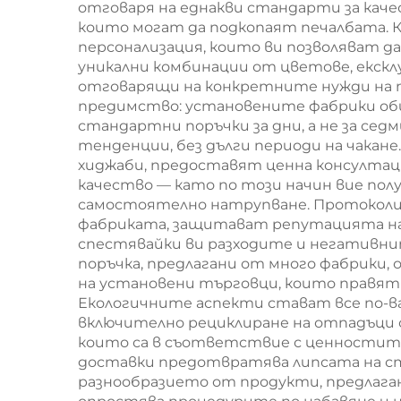
отговаря на еднакви стандарти за кач
които могат да подкопаят печалбата. К
персонализация, които ви позволяват 
уникални комбинации от цветове, екск
отговарящи на конкретните нужди на па
предимство: установените фабрики оби
стандартни поръчки за дни, а не за се
тенденции, без дълги периоди на чакан
хиджаби, предоставят ценна консултац
качество — като по този начин вие пол
самостоятелно натрупване. Протоколите
фабриката, защитават репутацията на
спестявайки ви разходите и негативнит
поръчка, предлагани от много фабрики
на установени търговци, които правят 
Екологичните аспекти стават все по-в
включително рециклиране на отпадъци о
които са в съответствие с ценностит
доставки предотвратява липсата на ст
разнообразието от продукти, предлагани