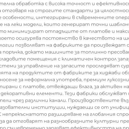
ителна обработка с висока точност и ефективно
а отговаря на строгите стандарти за цялостнос
 особености, интегрирани в съвременните опера
 на леки модели, които генерират точни шаблон
ито минимизират отпадъците от платове и макс
 което осигурява постоянство в качеството на ш
огии позволяват на фабриките да произвеждат 
за поръчка, докато машините за топлинно пресов
 Складовите помещения с климатичен контрол зап
стеми за управление на запасите проследяват су
нията на продуктите от фабриките за хиджаби о
носене за неформална употреба, премиум луксозни
ирани с платове, отвеждащи влага, за активен нач
уги декоративни елементи. Тези фабрики обслужва
ители чрез различни канали. Производствените в
разователни институции, нуждаещи се от унифици
С непрекъснатото разширяване на глобалния спро
, за да отговарят на разнообразните културни п
ато същевременно запазват ефективността на п