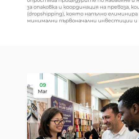
опростява процедурите по набавяне и 
за опаковка и координация на превоза, 
(dropshipping), която напълно елиминира
минимални първоначални инвестиции и 
09
Mar