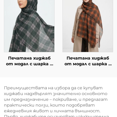
Печатана хиджаб
Печатана хиджаб
от модал с шарка в
от модал с шарка в
карета – зелена
карета –
тъмнокафява
Преимуществата на избора да се купуват
хиджаби надхвърлят значително основното
им предназначение – покриване, и предлагат
практически ползи, които подобряват
ежедневния живот и личната външност.
Първо, хиджабите осигуряват изключителна