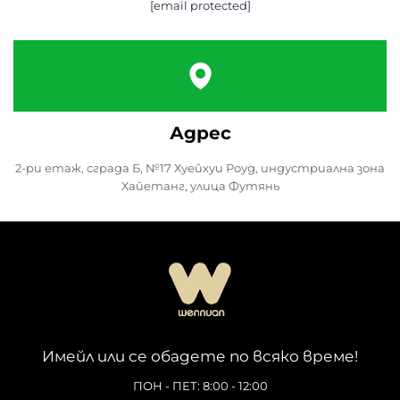
[email protected]
Адрес
2-ри етаж, сграда Б, №17 Хуейхуи Роуд, индустриална зона
Хайетанг, улица Футянь
Имейл или се обадете по всяко време!
ПОН - ПЕТ: 8:00 - 12:00