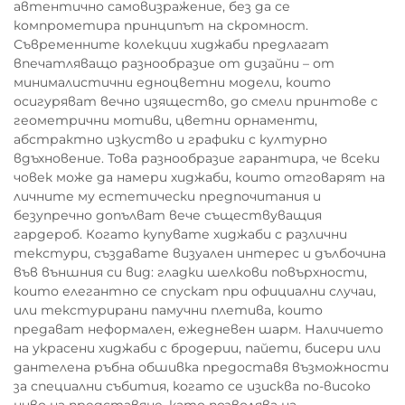
автентично самовизражение, без да се
компрометира принципът на скромност.
Съвременните колекции хиджаби предлагат
впечатляващо разнообразие от дизайни – от
минималистични едноцветни модели, които
осигуряват вечно изящество, до смели принтове с
геометрични мотиви, цветни орнаменти,
абстрактно изкуство и графики с културно
вдъхновение. Това разнообразие гарантира, че всеки
човек може да намери хиджаби, които отговарят на
личните му естетически предпочитания и
безупречно допълват вече съществуващия
гардероб. Когато купувате хиджаби с различни
текстури, създавате визуален интерес и дълбочина
във външния си вид: гладки шелкови повърхности,
които елегантно се спускат при официални случаи,
или текстурирани памучни плетива, които
предават неформален, ежедневен шарм. Наличието
на украсени хиджаби с бродерии, пайети, бисери или
дантелена ръбна обшивка предоставя възможности
за специални събития, когато се изисква по-високо
ниво на представяне, като позволява на