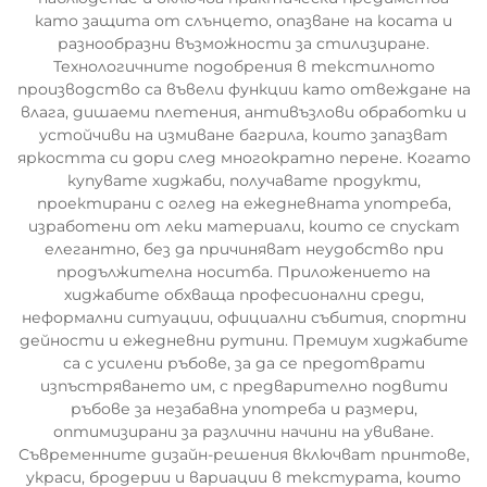
като защита от слънцето, опазване на косата и
разнообразни възможности за стилизиране.
Технологичните подобрения в текстилното
производство са въвели функции като отвеждане на
влага, дишаеми плетения, антивъзлови обработки и
устойчиви на измиване багрила, които запазват
яркостта си дори след многократно перене. Когато
купувате хиджаби, получавате продукти,
проектирани с оглед на ежедневната употреба,
изработени от леки материали, които се спускат
елегантно, без да причиняват неудобство при
продължителна носитба. Приложението на
хиджабите обхваща професионални среди,
неформални ситуации, официални събития, спортни
дейности и ежедневни рутини. Премиум хиджабите
са с усилени ръбове, за да се предотврати
изпъстряването им, с предварително подвити
ръбове за незабавна употреба и размери,
оптимизирани за различни начини на увиване.
Съвременните дизайн-решения включват принтове,
украси, бродерии и вариации в текстурата, които