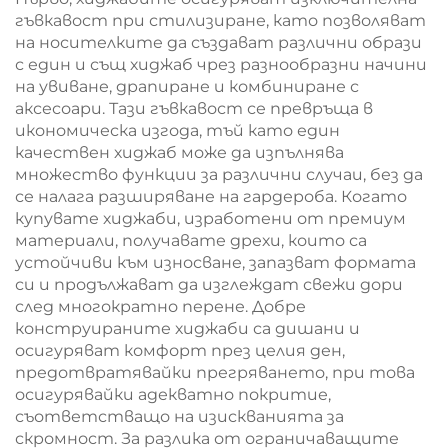
гъвкавост при стилизиране, като позволяват
на носителките да създават различни образи
с един и същ хиджаб чрез разнообразни начини
на увиване, драпиране и комбиниране с
аксесоари. Тази гъвкавост се превръща в
икономическа изгода, тъй като един
качествен хиджаб може да изпълнява
множество функции за различни случаи, без да
се налага разширяване на гардероба. Когато
купувате хиджаби, изработени от премиум
материали, получавате дрехи, които са
устойчиви към износване, запазват формата
си и продължават да изглеждат свежи дори
след многократно перене. Добре
конструираните хиджаби са дишани и
осигуряват комфорт през целия ден,
предотвратявайки прегряването, при това
осигурявайки адекватно покритие,
съответстващо на изискванията за
скромност. За разлика от ограничаващите