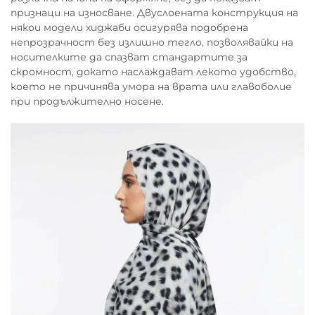
признаци на износване. Двуслоената конструкция на
някои модели хиджаби осигурява подобрена
непрозрачност без излишно тегло, позволявайки на
носителките да спазват стандартите за
скромност, докато наслаждават лекото удобство,
което не причинява умора на врата или главоболие
при продължително носене.