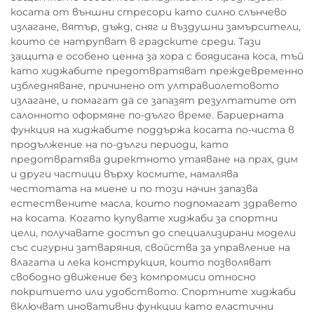
косата от външни стресори като силно слънчево
излагане, вятър, дъжд, сняг и въздушни замърсители,
които се натрупват в градските среди. Тази
защита е особено ценна за хора с боядисана коса, тъй
като хиджабите предотвратяват преждевременно
избледняване, причинено от ултравиолетовото
излагане, и помагат да се запазят резултатите от
салонното оформяне по-дълго време. Бариерната
функция на хиджабите поддържа косата по-чиста в
продължение на по-дълги периоди, като
предотвратява директното утаяване на прах, дим
и други частици върху космите, намалява
честотата на миене и по този начин запазва
естествените масла, които подпомагат здравето
на косата. Когато купувате хиджаби за спортни
цели, получавате достъп до специализирани модели
със сигурни затваряния, свойства за управление на
влагата и лека конструкция, които позволяват
свободно движение без компромиси относно
покритието или удобството. Спортните хиджаби
включват иновативни функции като еластични