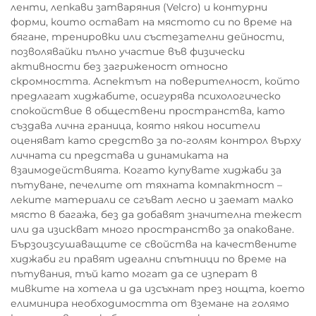
ленти, лепкави затваряния (Velcro) и контурни
форми, които остават на мястото си по време на
бягане, тренировки или състезателни дейности,
позволявайки пълно участие във физически
активности без загриженост относно
скромността. Аспектът на поверителност, който
предлагат хиджабите, осигурява психологическо
спокойствие в обществени пространства, като
създава лична граница, която някои носители
оценяват като средство за по-голям контрол върху
личната си представа и динамиката на
взаимодействията. Когато купувате хиджаби за
пътуване, печелите от тяхната компактност –
леките материали се сгъват лесно и заемат малко
място в багажа, без да добавят значителна тежест
или да изискват много пространство за опаковане.
Бързоизсушаващите се свойства на качествените
хиджаби ги правят идеални спътници по време на
пътувания, тъй като могат да се изперат в
мивките на хотела и да изсъхнат през нощта, което
елиминира необходимостта от вземане на голямо