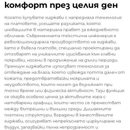
комфорт през целия ден
Когато купувате хиджаби с напреднала технология
на платовете, усещате разликата, която
иновациите в материала правят за ежедневното
обличане. Съвременната текстилна инженерия е
революционизирала производството на хиджаби,
като е въвела платове, специално проектирани да
отговарят на уникалните изисквания към главни
покривки, носени в продължение на дълги периоди.
Премиум хиджабите използват технология за
отвеждане на влага, която извежда потта далеч от
кожата, предотвратявайки мокрината и
неудобството, които могат да възникнат при
топло време или физическа активност. Тази функция
се оказва особено ценна за активните хора с
натоварени графици, които често се преместват
между вътрешни и външни среди. Дишаемите
плетени структури, вградени в качествените
хиджаби, осигуряват непрекъснато циркулиране на
въздух, запазвайки пълна непрозрачност и