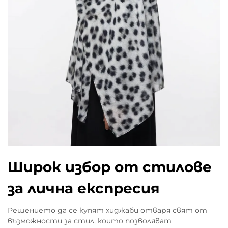
Широк избор от стилове
за лична експресия
Решението да се купят хиджаби отваря свят от
възможности за стил, които позволяват