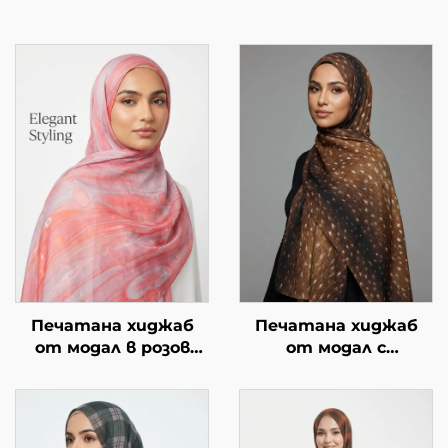
Печатана хиджаб
Печатана хиджаб
от модал в розов
от модал с
мраморен дизайн
животински мотив –
принт на сърна