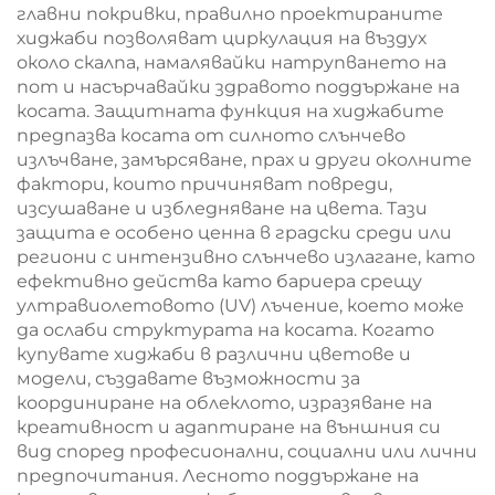
главни покривки, правилно проектираните
хиджаби позволяват циркулация на въздух
около скалпа, намалявайки натрупването на
пот и насърчавайки здравото поддържане на
косата. Защитната функция на хиджабите
предпазва косата от силното слънчево
излъчване, замърсяване, прах и други околните
фактори, които причиняват повреди,
изсушаване и избледняване на цвета. Тази
защита е особено ценна в градски среди или
региони с интензивно слънчево излагане, като
ефективно действа като бариера срещу
ултравиолетовото (UV) лъчение, което може
да ослаби структурата на косата. Когато
купувате хиджаби в различни цветове и
модели, създавате възможности за
координиране на облеклото, изразяване на
креативност и адаптиране на външния си
вид според професионални, социални или лични
предпочитания. Лесното поддържане на