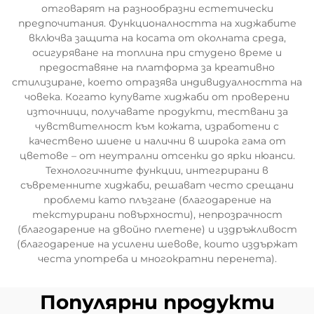
отговарят на разнообразни естетически
предпочитания. Функционалността на хиджабите
включва защита на косата от околната среда,
осигуряване на топлина при студено време и
предоставяне на платформа за креативно
стилизиране, което отразява индивидуалността на
човека. Когато купувате хиджаби от проверени
източници, получавате продукти, тествани за
чувствителност към кожата, изработени с
качествено шиене и налични в широка гама от
цветове – от неутрални отсенки до ярки нюанси.
Технологичните функции, интегрирани в
съвременните хиджаби, решават често срещани
проблеми като плъзгане (благодарение на
текстурирани повърхности), непрозрачност
(благодарение на двойно плетене) и издръжливост
(благодарение на усилени шевове, които издържат
честа употреба и многократни перенета).
Популярни продукти