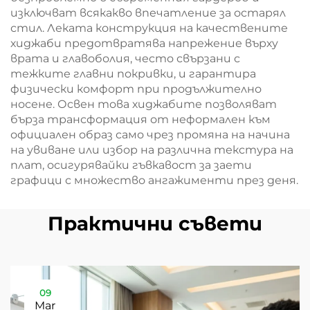
изключват всякакво впечатление за остарял
стил. Леката конструкция на качествените
хиджаби предотвратява напрежение върху
врата и главоболия, често свързани с
тежките главни покривки, и гарантира
физически комфорт при продължително
носене. Освен това хиджабите позволяват
бърза трансформация от неформален към
официален образ само чрез промяна на начина
на увиване или избор на различна текстура на
плат, осигурявайки гъвкавост за заети
графици с множество ангажименти през деня.
Практични съвети
09
Mar