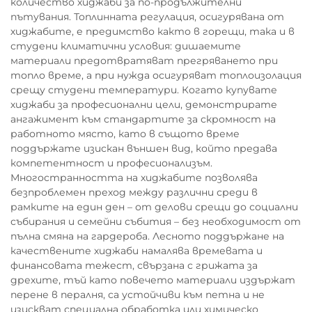
количество хиджаби за по-продължителни
пътувания. Топлинната регулация, осигурявана от
хиджабите, е предимство както в горещи, така и в
студени климатични условия: дишаемите
материали предотвратяват прегряването при
топло време, а при нужда осигуряват топлоизолация
срещу студени температури. Когато купувате
хиджаби за професионални цели, демонстрирате
ангажимент към стандартите за скромност на
работното място, като в същото време
поддържате изискан външен вид, който предава
компетентност и професионализъм.
Многостранността на хиджабите позволява
безпроблемен преход между различни среди в
рамките на един ден – от делови срещи до социални
събирания и семейни събития – без необходимост от
пълна смяна на гардероба. Лесното поддържане на
качествените хиджаби намалява времевата и
финансовата тежест, свързана с грижата за
дрехите, тъй като повечето материали издържат
перене в пералня, са устойчиви към петна и не
изискват специална обработка или химическо