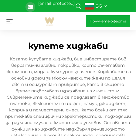
[email protected]
BG
Получете оферта
купете хиджаби
Когато купувате хиджаби, вие инвестирате във
версатилни главни покривки, които съчетават
скромност, мода и културно значение. Хиджабите са
основни дрехи за мюсюлманските жени по целия
свят и осигуряват прикритие, като в същото
време позволяват изразяване на личен стил.
Съвременните хиджаби се предлагат в множество
платове, включително шифон, памук, джорджет,
коприна и полиестерни смеси, като всеки от тях
притежава специфични характеристики, подходящи
за различни случаи и климатични условия. Основната
функция на хиджабите надхвърля религиозното
наблюдение и включва практически предимства