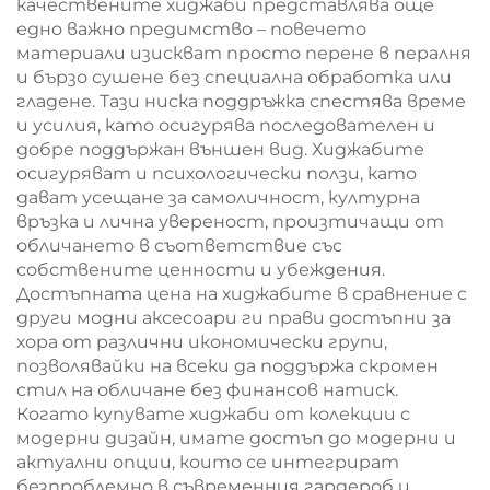
качествените хиджаби представлява още
едно важно предимство – повечето
материали изискват просто перене в пералня
и бързо сушене без специална обработка или
гладене. Тази ниска поддръжка спестява време
и усилия, като осигурява последователен и
добре поддържан външен вид. Хиджабите
осигуряват и психологически ползи, като
дават усещане за самоличност, културна
връзка и лична увереност, произтичащи от
обличането в съответствие със
собствените ценности и убеждения.
Достъпната цена на хиджабите в сравнение с
други модни аксесоари ги прави достъпни за
хора от различни икономически групи,
позволявайки на всеки да поддържа скромен
стил на обличане без финансов натиск.
Когато купувате хиджаби от колекции с
модерни дизайн, имате достъп до модерни и
актуални опции, които се интегрират
безпроблемно в съвременния гардероб и