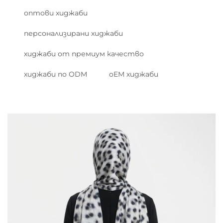
оптови хиджаби
персонализирани хиджаби
хиджаби от премиум качество
хиджаби по ODM
oEM хиджаби