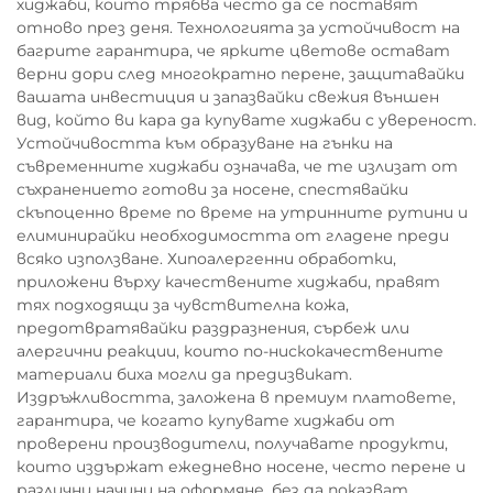
хиджаби, които трябва често да се поставят
отново през деня. Технологията за устойчивост на
багрите гарантира, че ярките цветове остават
верни дори след многократно перене, защитавайки
вашата инвестиция и запазвайки свежия външен
вид, който ви кара да купувате хиджаби с увереност.
Устойчивостта към образуване на гънки на
съвременните хиджаби означава, че те излизат от
съхранението готови за носене, спестявайки
скъпоценно време по време на утринните рутини и
елиминирайки необходимостта от гладене преди
всяко използване. Хипоалергенни обработки,
приложени върху качествените хиджаби, правят
тях подходящи за чувствителна кожа,
предотвратявайки раздразнения, сърбеж или
алергични реакции, които по-нискокачествените
материали биха могли да предизвикат.
Издръжливостта, заложена в премиум платовете,
гарантира, че когато купувате хиджаби от
проверени производители, получавате продукти,
които издържат ежедневно носене, често перене и
различни начини на оформяне, без да показват