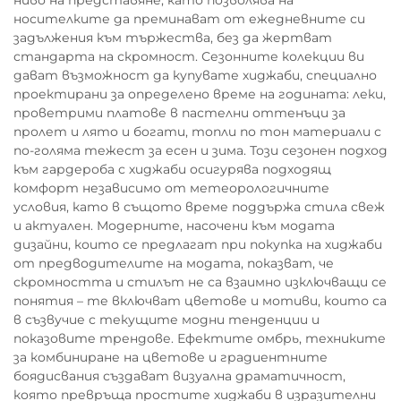
носителките да преминават от ежедневните си
задължения към тържества, без да жертват
стандарта на скромност. Сезонните колекции ви
дават възможност да купувате хиджаби, специално
проектирани за определено време на годината: леки,
проветрими платове в пастелни оттенъци за
пролет и лято и богати, топли по тон материали с
по-голяма тежест за есен и зима. Този сезонен подход
към гардероба с хиджаби осигурява подходящ
комфорт независимо от метеорологичните
условия, като в същото време поддържа стила свеж
и актуален. Модерните, насочени към модата
дизайни, които се предлагат при покупка на хиджаби
от предводителите на модата, показват, че
скромността и стилът не са взаимно изключващи се
понятия – те включват цветове и мотиви, които са
в съзвучие с текущите модни тенденции и
показовите трендове. Ефектите омбрь, техниките
за комбиниране на цветове и градиентните
боядисвания създават визуална драматичност,
която превръща простите хиджаби в изразителни