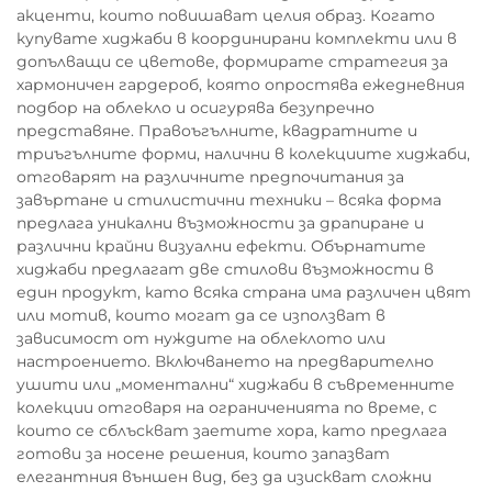
акценти, които повишават целия образ. Когато
купувате хиджаби в координирани комплекти или в
допълващи се цветове, формирате стратегия за
хармоничен гардероб, която опростява ежедневния
подбор на облекло и осигурява безупречно
представяне. Правоъгълните, квадратните и
триъгълните форми, налични в колекциите хиджаби,
отговарят на различните предпочитания за
завъртане и стилистични техники – всяка форма
предлага уникални възможности за драпиране и
различни крайни визуални ефекти. Обърнатите
хиджаби предлагат две стилови възможности в
един продукт, като всяка страна има различен цвят
или мотив, които могат да се използват в
зависимост от нуждите на облеклото или
настроението. Включването на предварително
ушити или „моментални“ хиджаби в съвременните
колекции отговаря на ограниченията по време, с
които се сблъскват заетите хора, като предлага
готови за носене решения, които запазват
елегантния външен вид, без да изискват сложни