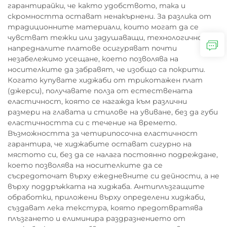
гарантирайки, че както удобството, така и
скромността остават ненакърнени. За разлика от
традиционните материали, които могат да се
чувстват тежки или задушаващи, технологично
напредналите платове осигуряват почти
незабележимо усещане, което позволява на
носителките да забравят, че изобщо са покрити.
Когато купувате хиджаби от трикотажен плат
(джерси), получавате полза от естествената
еластичност, която се нагажда към различни
размери на главата и стилове на увиване, без да губи
еластичността си с течение на времето.
Възможността за четирипосочна еластичност
гарантира, че хиджабите остават сигурно на
мястото си, без да се налага постоянно подреждане,
което позволява на носителките да се
съсредоточат върху ежедневните си дейности, а не
върху поддръжката на хиджаба. Антиплъзгащите
обработки, приложени върху определени хиджаби,
създават лека текстура, която предотвратява
плъзгането и елиминира раздразнението от