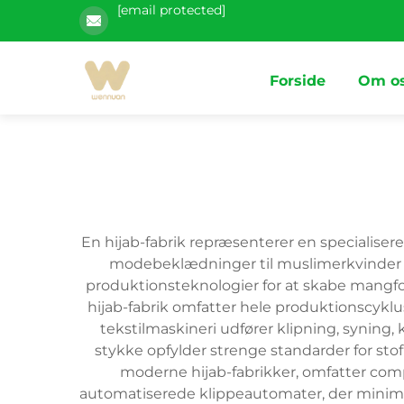
[email protected]
Forside
Om o
En hijab-fabrik repræsenterer en specialisere
modebeklædninger til muslimerkvinder 
produktionsteknologier for at skabe mangfol
hijab-fabrik omfatter hele produktionscyklu
tekstilmaskineri udfører klipning, syning, 
stykke opfylder strenge standarder for stof
moderne hijab-fabrikker, omfatter compu
automatiserede klippeautomater, der minime