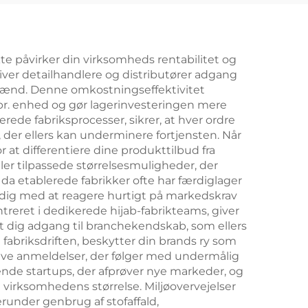
kte påvirker din virksomheds rentabilitet og
giver detailhandlere og distributører adgang
emmænd. Denne omkostningseffektivitet
 pr. enhed og gør lagerinvesteringen mere
ede fabriksprocesser, sikrer, at hver ordre
 der ellers kan underminere fortjensten. Når
r at differentiere dine produkttilbud fra
er tilpassede størrelsesmuligheder, der
a etablerede fabrikker ofte har færdiglager
r dig med at reagere hurtigt på markedskrav
eret i dedikerede hijab-fabrikteams, giver
det dig adgang til branchekendskab, som ellers
fabriksdriften, beskytter din brands ry som
ive anmeldelser, der følger med undermålig
nde startups, der afprøver nye markeder, og
virksomhedens størrelse. Miljøovervejelser
runder genbrug af stofaffald,