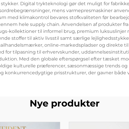
stykker. Digital trykteknologi gør det muligt for fabrikk
drebegrænsninger, mens varmepresmaskiner anvendes t
um med klimakontrol bevares stofkvaliteten før bearbej
gennem hele supply chain. Anvendelsen af produkter fra h
-kollektioner til informel brug, premium luksuslinjer me
de stoffer til aktiv livsstil samt særlige lejlighedsstykk
detailhandelsmærker, online-markedspladser og direkte til 
 for tilpasning til erhvervskunder, uddannelsesinstituti
uktion. Med den globale efterspørgsel efter tæsket mode
dige kulturelle præferencer, sæsonmæssige trends og n
og konkurrencedygtige prisstrukturer, der gavner både
Nye produkter