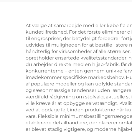
At vælge at samarbejde med eller købe fra en 
kundetilfredshed. For det første eliminerer d
til engrospriser, der betydeligt forbedrer f
udvides til muligheden for at bestille i sto
håndterlig for virksomheder af alle størrels
opretholder ensartede kvalitetsstandarder, hv
du arbejder direkte med en hijab-fabrik, får d
konkurrenterne – enten gennem unikke farveko
imødekommer specifikke markedsbehov. Hurtig
af populære modeller og kan udfylde standard
og sæsonmæssige tendenser uden længere vent
værdifuld rådgivning om stofvalg, aktuelle sti
ville kræve år at opbygge selvstændigt. Kval
ved at opdage fejl, inden produkterne når k
vare. Fleksible minimumsbestillingsmængder,
etablerede detailhandlere, der placerer omf
er blevet stadig vigtigere, og moderne hijab