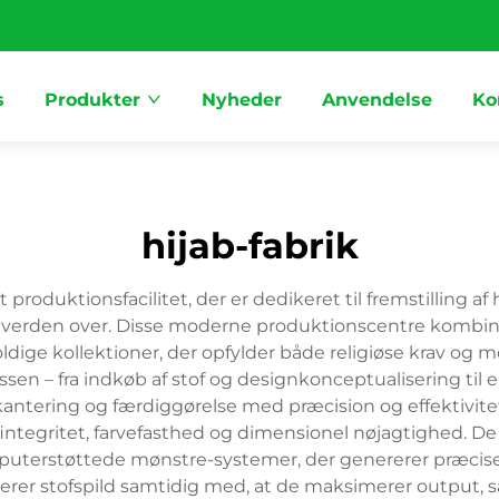
s
Produkter
Nyheder
Anvendelse
Ko
hijab-fabrik
t produktionsfacilitet, der er dedikeret til fremstillin
verden over. Disse moderne produktionscentre kombi
dige kollektioner, der opfylder både religiøse krav og
ssen – fra indkøb af stof og designkonceptualisering til 
kantering og færdiggørelse med præcision og effektivitet.
integritet, farvefasthed og dimensionel nøjagtighed. De 
terstøttede mønstre-systemer, der genererer præcise ska
rer stofspild samtidig med, at de maksimerer output, 