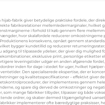
hijab-fabrik giver betydelige praktiske fordele, der dire
irekte fabriksrelationer mellemledermarginaler, hvilket 
ortjenstmarginerne i forhold til køb gennem flere mell
re mængder, hvor skalafordele reducerer omkostningerne
er. Produktionens konsekvens, opnået gennem standardiser
ilket bygger kundetillid og reducerer returneringsrater,
u adgang til tilpassede ydelser, der giver dig mulighed fo
mbinationer, eksklusive print, personlige etiketter ell
ere leveringstider udgør en anden afgørende fordel, d
ordrer inden for dage i stedet for uger, hvilket hjælpe
etider. Den specialiserede ekspertise, der er koncentr
lretninger og kvalitetsspecifikationer – effektivt giver 
itetskontrolprocedurer, der implementeres gennem hele 
underne, og spare dig derved de omkostninger og negat
 som mange fabrikker tilbyder, tilpasser sig både vokse
attende ordrer, og skaber dermed tilgængelighed uanset 
-fabrikker implementerer ofte bæredygtige praksisser, he