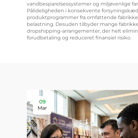
vandbesparelsessystemer og miljøvenlige fa
Pålideligheden i konsekvente forsyningskæde
produktprogrammer fra omfattende fabrikker 
belastning. Desuden tilbyder mange fabrikker 
dropshipping-arrangementer, der helt elimi
forudbetaling og reduceret finansiel risiko.
09
Mar