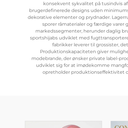
konsekvent sykvalitet på tusindvis af 
brugerdefinerede designs uden minimumsor
dekorative elementer og prydnader. Lagerr
sporer råmaterialer og færdige varer 
markedssegmenter, herunder daglig brugs
sportshijabs udviklet med fugttransporteren
fabrikker leverer til grossister, 
Produktionskapaciteten giver mulighed
modebrande, der ønsker private label-prod
udviklet sig for at imødekomme mangfol
opretholder produktionseffektivitet 