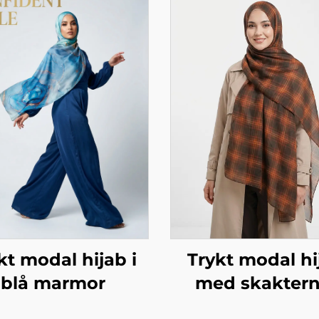
kt modal hijab i
Trykt modal hi
blå marmor
med skaktern
design i mørk 