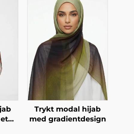
jab
Trykt modal hijab
et
med gradientdesign
brun