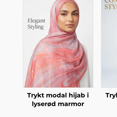
Try
Trykt modal hijab i
lyserød marmor