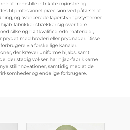
erne at fremstille intrikate mønstre og
il professionel præcision ved påførsel af
dning, og avancerede lagerstyringssystemer
ijab-fabrikker strækker sig over flere
d silke og højtkvalificerede materialer,
er prydet med broderi eller prydnader. Disse
forbrugere via forskellige kanaler.
oner, der kræver uniforme hijabs, samt
, der stadig vokser, har hijab-fabrikkerne
ye stilinnovationer, samtidig med at de
 virksomheder og endelige forbrugere.