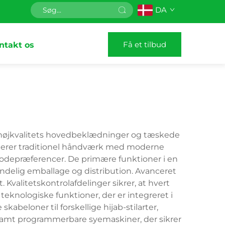
DA
Få et tilbud
ntakt os
g af højkvalitets hovedbeklædninger og tæskede
nerer traditionel håndværk med moderne
 modepræferencer. De primære funktioner i en
endelig emballage og distribution. Avanceret
 Kvalitetskontrolafdelinger sikrer, at hvert
teknologiske funktioner, der er integreret i
beloner til forskellige hijab-stilarter,
samt programmerbare syemaskiner, der sikrer