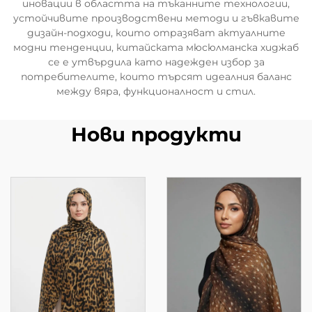
иновации в областта на тъканните технологии,
устойчивите производствени методи и гъвкавите
дизайн-подходи, които отразяват актуалните
модни тенденции, китайската мюсюлманска хиджаб
се е утвърдила като надежден избор за
потребителите, които търсят идеалния баланс
между вяра, функционалност и стил.
Нови продукти