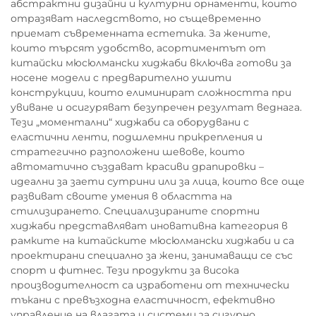
абстрактни дизайни и културни орнаменти, които
отразяват наследството, но същевременно
приемат съвременната естетика. За жените,
които търсят удобство, асортиментът от
китайски мюсюлмански хиджаби включва готови за
носене модели с предварително ушити
конструкции, които елиминират сложността при
увиване и осигуряват безупречен резултат веднага.
Тези „моментални“ хиджаби са оборудвани с
еластични ленти, подшлемни прикрепления и
стратегично разположени шевове, които
автоматично създават красиви драпировки –
идеални за заети сутрини или за лица, които все още
развиват своите умения в областта на
стилизирането. Специализираните спортни
хиджаби представляват иновативна категория в
рамките на китайските мюсюлмански хиджаби и са
проектирани специално за жени, занимаващи се със
спорт и фитнес. Тези продукти за висока
производителност са изработени от технически
тъкани с превъзходна еластичност, ефективно
управление на влагата и системи за сигурно