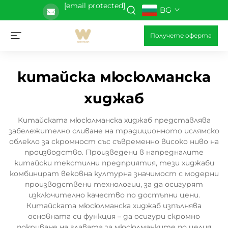
[email protected]
BG
Получете оферта
китайска мюсюлманска
хиджаб
Китайската мюсюлманска хиджаб представлява
забележително сливане на традиционното ислямско
облекло за скромност със съвременно високо ниво на
производство. Произведени в напредналите
китайски текстилни предприятия, тези хиджаби
комбинират вековна културна значимост с модерни
производствени технологии, за да осигурят
изключително качество по достъпни цени.
Китайската мюсюлманска хиджаб изпълнява
основната си функция – да осигури скромно
покриване на главата за мюсюлманките по целия