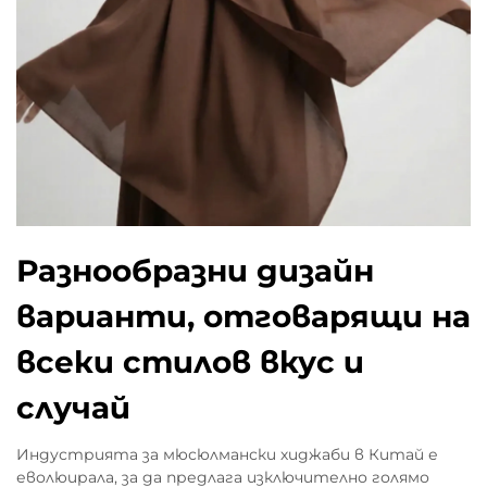
Разнообразни дизайн
варианти, отговарящи на
всеки стилов вкус и
случай
Индустрията за мюсюлмански хиджаби в Китай е
еволюирала, за да предлага изключително голямо