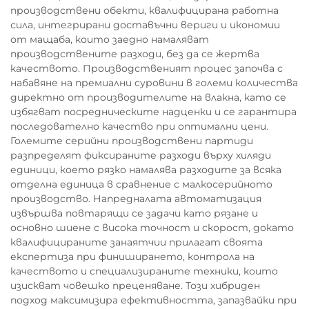
производствени обекти, квалифицирана работна
сила, интегрирани доставъчни вериги и икономии
от мащаба, които заедно намаляват
производствените разходи, без да се жертва
качеството. Производственият процес започва с
набавяне на премиални суровини в големи количества
директно от производителите на влакна, като се
избягват посредническите надценки и се гарантира
последователно качество при оптимални цени.
Големите серийни производствени партиди
разпределят фиксираните разходи върху хиляди
единици, което рязко намалява разходите за всяка
отделна единица в сравнение с малкосерийното
производство. Напредналата автоматизация
извършва повтарящи се задачи като рязане и
основно шиене с висока точност и скорост, докато
квалифицираните занаятчии прилагат своята
експертиза при финиширането, контрола на
качеството и специализираните техники, които
изискват човешко преценяване. Този хибриден
подход максимизира ефективността, запазвайки при