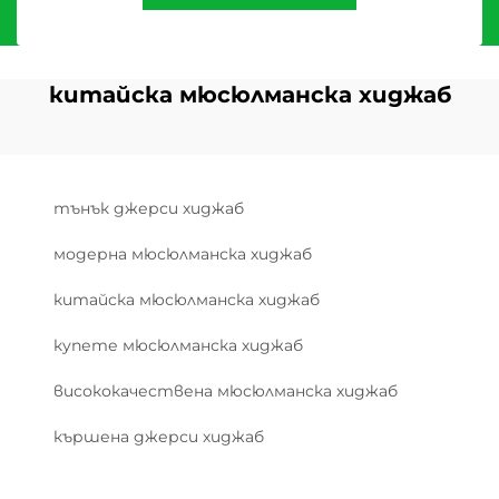
китайска мюсюлманска хиджаб
тънък джерси хиджаб
модерна мюсюлманска хиджаб
китайска мюсюлманска хиджаб
купете мюсюлманска хиджаб
висококачествена мюсюлманска хиджаб
кършена джерси хиджаб