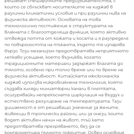
решават специфичните предизвикателства, с
които се сблъскват носителките на хиджаб в
различни климатични условия и при различни нива на
физическа активност. Основата на това
технологично постижение е структурата на
влакната с влагоотделяща функция, която активно
отвежда потта от кожата и косата и я разпределя
по повърхността на тъканта, където тя изпарява
бързо. Този механизъм предотвратява неприятното
лепкаво усещане, което възниква, когато
традиционните материали задържат влагата до
тялото, особено при топло време или по време на
физическа активност. Китайската мюсюлманска
хиджаб използва микровлакнена технология, която
създава хиляди миниатюрни канали в плетката,
осигурявайки непрекъсната циркулация на въздух и
естествено регулиране на температурата. Тази
дишаемост е от решаващо значение за жените,
живеещи в тропически райони, или за онези, които
водят активен начин на живот, тъй като
предотвратява прегряването, без да се
компрометира пълното покритие. Освен основния