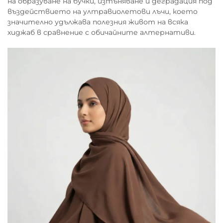
на образуване на бучки, изтъняване и деградация под
въздействието на ултравиолетови лъчи, което
значително удължава полезния живот на всяка
хиджаб в сравнение с обичайните алтернативи.