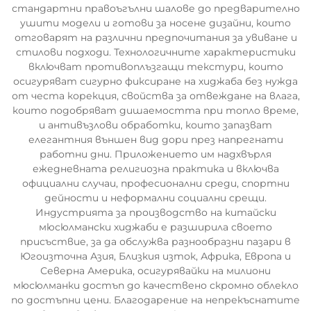
стандартни правоъгълни шалове до предварително
ушити модели и готови за носене дизайни, които
отговарят на различни предпочитания за увиване и
стилови подходи. Технологичните характеристики
включват противоплъзгащи текстури, които
осигуряват сигурно фиксиране на хиджаба без нужда
от честа корекция, свойства за отвеждане на влага,
които подобряват дишаемостта при топло време,
и антивъзлови обработки, които запазват
елегантния външен вид дори през напрегнати
работни дни. Приложението им надхвърля
ежедневната религиозна практика и включва
официални случаи, професионални среди, спортни
дейности и неформални социални срещи.
Индустрията за производство на китайски
мюсюлмански хиджаби е разширила своето
присъствие, за да обслужва разнообразни пазари в
Югоизточна Азия, Близкия изток, Африка, Европа и
Северна Америка, осигурявайки на милиони
мюсюлманки достъп до качествено скромно облекло
по достъпни цени. Благодарение на непрекъснатите