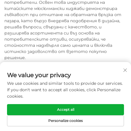
потребители. Освен това индустрията на
китайските мюсюлмански хиджаби демонстрира
гъвкавост при отчитане на обратната връзка от
пазара, като бързо внедрява подобрения в дизайна,
решава въпроси, свързани с качеството, и
разширява асортимента си въз основа на
потребителските отзиви, осигурявайки, че
стойността надхвърля само цената и включва
истинско задоволство от взетото покупно
решение.
We value your privacy
We use cookies and similar tools to provide our services.
If you don't want to accept all cookies, click Personalize
cookies.
Accept all
Телефон
Personalize cookies
+86-13958422291