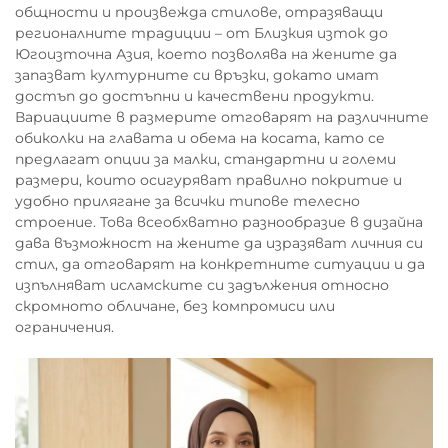
общности и произвежда стилове, отразяващи
регионалните традиции – от Близкия изток до
Югоизточна Азия, което позволява на жените да
запазват културните си връзки, докато имат
достъп до достъпни и качествени продукти.
Вариациите в размерите отговарят на различните
обиколки на главата и обема на косата, като се
предлагат опции за малки, стандартни и големи
размери, които осигуряват правилно покритие и
удобно прилягане за всички типове телесно
строение. Това всеобхватно разнообразие в дизайна
дава възможност на жените да изразяват личния си
стил, да отговарят на конкретните ситуации и да
изпълняват исламските си задължения относно
скромното обличане, без компромиси или
ограничения.