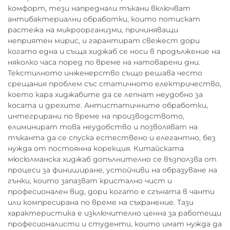
комфорт, тези напреднали тъкани включват
антибактериални обработки, които потискат
растежа на микроорганизми, причиняващи
неприятен мирис, и гарантират свежест дори
когато една и съща хиджаб се носи в продължение на
няколко часа поред по време на натоварени дни.
Текстилното инженерство също решава често
срещания проблем със статичното електричество,
което кара хиджабите да се лепнат неудобно за
косата и дрехите. Антистатичните обработки,
интегрирани по време на производството,
елиминират това неудобство и позволяват на
тъканта да се спуска естествено и елегантно, без
нужда от постоянна корекция. Китайската
мюсюлманска хиджаб допълнително се възползва от
процеси за финиширане, устойчиви на образуване на
гънки, които запазват кристално чист и
професионален вид, дори когато е сгъната в чанти
или компресирана по време на съхранение. Тази
характеристика е изключително ценна за работещи
професионалисти и студенти, които имат нужда да