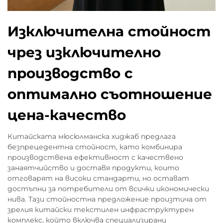
Изключителна стойност
чрез изключително
производство с
оптимално съотношение
цена-качество
Китайската мюсюлманска хиджаб предлага
безпрецедентна стойност, като комбинира
производствена ефективност с качествено
занаятчийство и доставя продукти, които
отговарят на високи стандарти, но остават
достъпни за потребители от всички икономически
нива. Тази стойностна предложение произтича от
зрелия китайски текстилен инфраструктурен
комплекс, който включва специализирани