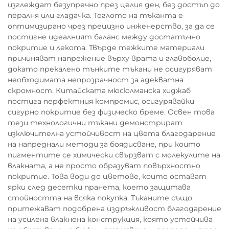
изглеждат безупречно през целия ден, без достъп до
пералня или гладачка. Теглото на тъканта е
оптимизирано чрез прецизно инженерство, за да се
постигне идеалният баланс между достатъчно
покритие и лекота. Твърде тежките материали
причиняват напрежение върху врата и главоболие,
докато прекалено тънките тъкани не осигуряват
необходимата непрозрачност за адекватна
скромност. Китайската мюсюлманска хиджаб
постига перфектния компромис, осигурявайки
сигурно покритие без физическо бреме. Освен това
тези технологични тъкани демонстрират
изключителна устойчивост на цвета благодарение
на напреднали методи за боядисване, при които
пигментите се химически свързват с молекулите на
влакната, а не просто образуват повърхностно
покритие. Това води до цветове, които остават
ярки след десетки пранета, което защитава
стойността на всяка покупка. Тъканите също
притежават подобрена издръжливост благодарение
на усилена влакнена конструкция, която устойчива