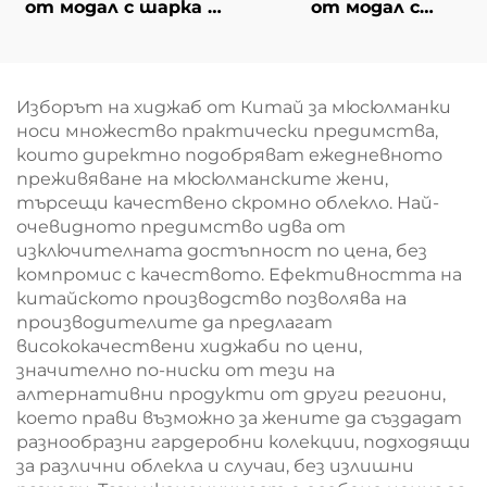
от модал с шарка в
от модал с
карета –
градиентен дизайн
тъмнокафява
Изборът на хиджаб от Китай за мюсюлманки
носи множество практически предимства,
които директно подобряват ежедневното
преживяване на мюсюлманските жени,
търсещи качествено скромно облекло. Най-
очевидното предимство идва от
изключителната достъпност по цена, без
компромис с качеството. Ефективността на
китайското производство позволява на
производителите да предлагат
висококачествени хиджаби по цени,
значително по-ниски от тези на
алтернативни продукти от други региони,
което прави възможно за жените да създадат
разнообразни гардеробни колекции, подходящи
за различни облекла и случаи, без излишни