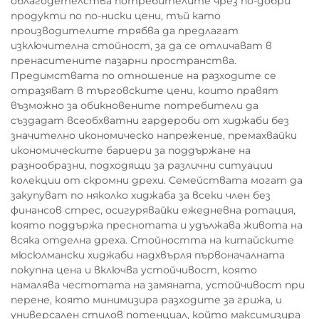
облагодетелства потребителите чрез по-добри
продукти по по-ниски цени, тъй като
производителите трябва да предлагат
изключителна стойност, за да се отличават в
пренаситените пазарни пространства.
Предимствата по отношение на разходите се
отразяват в търговските цени, които правят
възможно за обикновените потребители да
създадат всеобхватни гардероби от хиджаби без
значително икономическо напрежение, премахвайки
икономическите бариери за поддържане на
разнообразни, подходящи за различни ситуации
колекции от скромни дрехи. Семействата могат да
закупуват по няколко хиджаба за всеки член без
финансов стрес, осигурявайки ежедневна ротация,
която поддържа преснотата и удължава живота на
всяка отделна дреха. Стойността на китайските
мюсюлмански хиджаби надхвърля първоначалната
покупна цена и включва устойчивост, която
намалява честотата на замяната, устойчивост при
перене, която минимизира разходите за грижа, и
универсален стилов потенциал, който максимизира