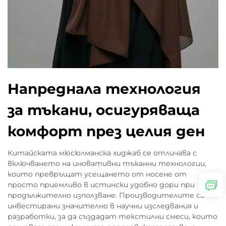
Напреднала технология
за тъкани, осигуряваща
комфорт през целия ден
Китайската мюсюлманска хиджаб се отличава с
включването на иновативни тъканни технологии,
които превръщат усещането от носене от
просто приемливо в истински удобно дори при
продължително използване. Производителите са
инвестирани значително в научни изследвания и
разработки, за да създадат текстилни смеси, които