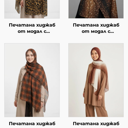
Печатана хиджаб
Печатана хиджаб
от модал с
от модал с
животински мотиви
животински мотив –
– леопардови петна
принт на сърна
Печатана хиджаб
Печатана хиджаб