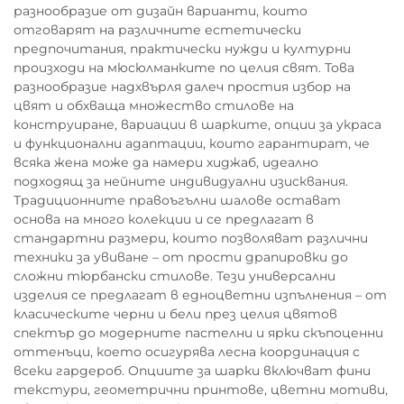
разнообразие от дизайн варианти, които
отговарят на различните естетически
предпочитания, практически нужди и културни
произходи на мюсюлманките по целия свят. Това
разнообразие надхвърля далеч простия избор на
цвят и обхваща множество стилове на
конструиране, вариации в шарките, опции за украса
и функционални адаптации, които гарантират, че
всяка жена може да намери хиджаб, идеално
подходящ за нейните индивидуални изисквания.
Традиционните правоъгълни шалове остават
основа на много колекции и се предлагат в
стандартни размери, които позволяват различни
техники за увиване – от прости драпировки до
сложни тюрбански стилове. Тези универсални
изделия се предлагат в едноцветни изпълнения – от
класическите черни и бели през целия цвятов
спектър до модерните пастелни и ярки скъпоценни
оттенъци, което осигурява лесна координация с
всеки гардероб. Опциите за шарки включват фини
текстури, геометрични принтове, цветни мотиви,