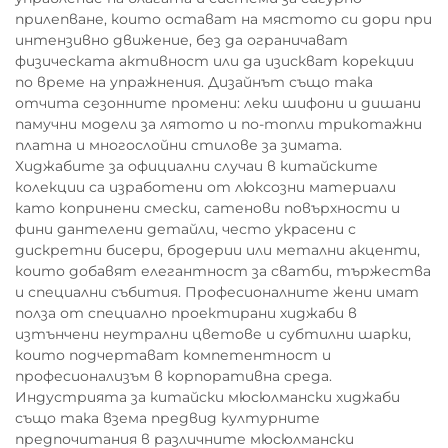
прилепване, които остават на мястото си дори при
интензивно движение, без да ограничават
физическата активност или да изискват корекции
по време на упражнения. Дизайнът също така
отчита сезонните промени: леки шифони и дишани
памучни модели за лятото и по-топли трикотажни
платна и многослойни стилове за зимата.
Хиджабите за официални случаи в китайските
колекции са изработени от люксозни материали
като копринени смески, сатенови повърхности и
фини дантелени детайли, често украсени с
дискретни бисери, бродерии или метални акценти,
които добавят елегантност за сватби, тържества
и специални събития. Професионалните жени имат
полза от специално проектирани хиджаби в
изтънчени неутрални цветове и субтилни шарки,
които подчертават компетентност и
професионализъм в корпоративна среда.
Индустрията за китайски мюсюлмански хиджаби
също така взема предвид културните
предпочитания в различните мюсюлмански