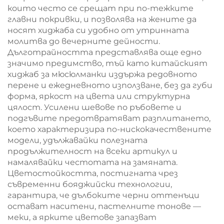
които често се срещат при по-тежките
главни покривки, и позволява на жените да
носят хиджаба си удобно от утринната
молитва до вечерните дейности.
Дълготрайността представлява още едно
значимо предимство, тъй като китайският
хиджаб за мюсюлманки издържа редовното
перене и ежедневното използване, без да губи
форма, яркост на цвета или структурна
цялост. Усилени шевове по ръбовете и
подгъвите предотвратяват разплитането,
което характеризира по-нискокачествените
модели, удължавайки полезната
продължителност на всеки артикул и
намалявайки честотата на замяната.
Цветостойкостта, постигната чрез
съвременни бояджийски технологии,
гарантира, че дълбоките черни оттенъци
остават наситени, пастелните тонове —
меки, а ярките цветове запазват