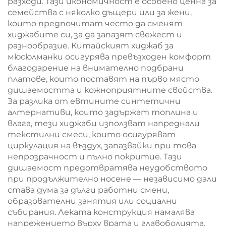
разходи. Тази икономичност е особено ценна за
семейства с няколко дъщери или за жени,
които предпочитат често да сменят
хиджабите си, за да запазят свежест и
разнообразие. Китайският хиджаб за
мюсюлманки осигурява превъзходен комфорт
благодарение на внимателно подбрани
платове, които поставят на първо място
дишаемостта и кожноприятните свойства.
За разлика от евтините синтетични
алтернативи, които задържат топлина и
влага, тези хиджаби използват напреднали
текстилни смеси, които осигуряват
циркулация на въздух, запазвайки при това
непрозрачност и пълно покритие. Тази
дишаемост предотвратява неудобството
при продължително носене — независимо дали
става дума за дълги работни смени,
образователни занятия или социални
събирания. Леката конструкция намалява
напрежението върху врата и главоболията,