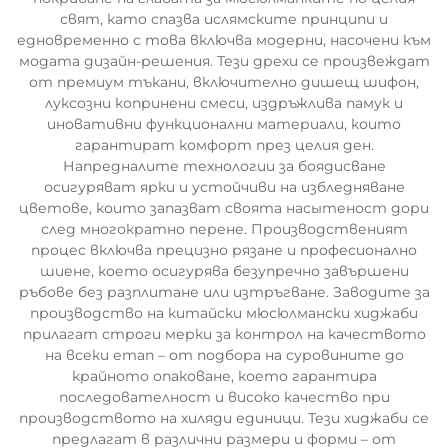
свят, като спазва ислямските принципи и
едновременно с това включва модерни, насочени към
модата дизайн-решения. Тези дрехи се произвеждат
от премиум тъкани, включително дишещ шифон,
луксозни копринени смеси, издръжлива памук и
иновативни функционални материали, които
гарантират комфорт през целия ден.
Напредналите технологии за боядисване
осигуряват ярки и устойчиви на избледняване
цветове, които запазват своята насытеност дори
след многократно перене. Производственият
процес включва прецизно рязане и професионално
шиене, което осигурява безупречно завършени
ръбове без разплитане или изтръгване. Заводите за
производство на китайски мюсюлмански хиджаби
прилагат строги мерки за контрол на качеството
на всеки етап – от подбора на суровините до
крайното опаковане, което гарантира
последователност и високо качество при
производството на хиляди единици. Тези хиджаби се
предлагат в различни размери и форми – от