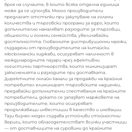
броя на случаите, в които всяка отделна единица
може да се използва. Много производители
предлагат отстъпки при закупуване на големи
количества и търговски програми за едро, които
допълнително намаляват разходите за търговци,
общности и големи семейства, увеличавайки
достъпността. Глобалните дистрибуционни мрежи,
създадени от производителите на китайски
мюсюлмански хиджаби, осигуряват наличност в
международните пазари чрез ефективни
логистични партньорства, които минимизират
закъсненията и разходите при доставката.
Директните онлайн канали за продажби на крайния
потребител елиминират търговските надценки,
предавайки допълнителни спестявания на крайните
потребители, докато се запазват маржовете на
производителите, които осигуряват
продължаващи инвестиции в качество и иновации.
Тази бизнес-модел създава устойчиви стойностни
вериги, които облагодетелстват всички участници
— от доставчиците на суровини до крайните