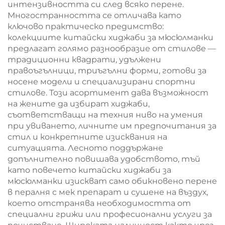
интензивността си след всяко перене.
Многостранността се отличава като
ключово практическо предимство:
колекциите китайски хиджаби за мюсюлманки
предлагат голямо разнообразие от стилове —
традиционни квадрати, удължени
правоъгълници, триъгълни форми, готови за
носене модели и специализирани спортни
стилове. Този асортимент дава възможност
на жените да избират хиджаби,
съответстващи на техния ниво на умения
при увиването, личните им предпочитания за
стил и конкретните изисквания на
ситуацията. Лесното поддържане
допълнително повишава удобството, тъй
като повечето китайски хиджаби за
мюсюлманки изискват само обикновено перене
в пералня с мек препарат и сушене на въздух,
което отстранява необходимостта от
специални грижи или професионални услуги за