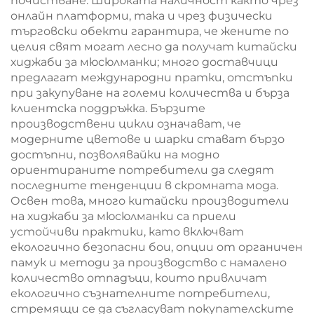
почистване. Широката наличност както чрез
онлайн платформи, така и чрез физически
търговски обекти гарантира, че жените по
целия свят могат лесно да получат китайски
хиджаби за мюсюлманки; много доставчици
предлагат международни пратки, отстъпки
при закупуване на големи количества и бърза
клиентска поддръжка. Бързите
производствени цикли означават, че
модерните цветове и шарки стават бързо
достъпни, позволявайки на модно
ориентираните потребители да следят
последните тенденции в скромната мода.
Освен това, много китайски производители
на хиджаби за мюсюлманки са приели
устойчиви практики, като включват
екологично безопасни бои, опции от органичен
памук и методи за производство с намалено
количество отпадъци, които привличат
екологично съзнателните потребители,
стремящи се да съгласуват покупателските