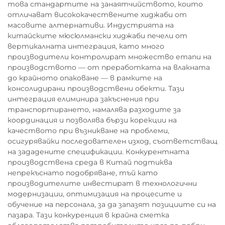
това стандартите на занаятчийството, които
отличават висококачествените хиджаби от
масовите алтернативи. Индустрията на
китайските мюсюлмански хиджаби печели от
вертикалната интеграция, като много
производители контролират множество етапи на
производството — от преработката на влакната
до крайното опаковане — в рамките на
консолидирани производствени обекти. Тази
интеграция елиминира закъснения при
транспортирането, намалява разходите за
координация и позволява бързи корекции на
качеството при възникване на проблеми,
осигурявайки последователен изход, съответстващ
на зададените спецификации. Конкурентната
производствена среда в Китай подтиква
непрекъснато подобряване, тъй като
производителите инвестират в технологични
модернизации, оптимизация на процесите и
обучение на персонала, за да запазят позициите си на
пазара. Тази конкуренция в крайна сметка