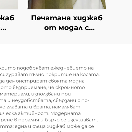
жаб
Печатана хиджаб
с
от модал с
зайн
градиентен дизайн
 които подобряват ежедневието на
сигуряват пълно покритие на косата,
 да демонстрират своята модна
лото възприемане, че скромното
материали, използвани при
 и неудобствата, свързани с по-
о главата и врата, намаляват
зическа активност. Модерната
ене в пералня и бързо се изсушават,
тта: една и съща хиджаб може да се