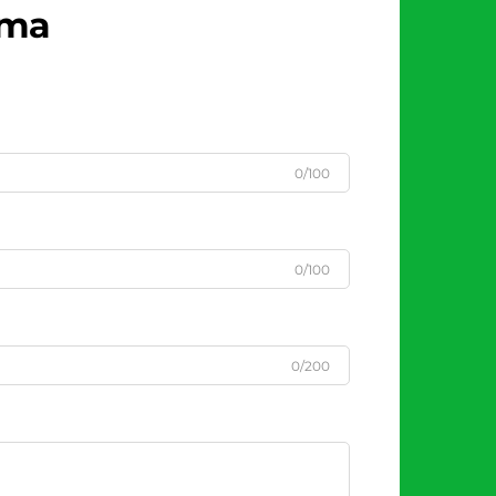
рта
0/100
0/100
0/200