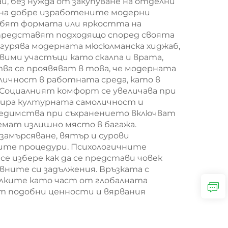
аи, без нужда от закупуване на отделни
 на добре изработените модерни
губят формата или яркостта на
е представят подходящо според своята
игурява модерната мюсюлманска хиджаб,
вими участъци като скалпа и врата,
ва се проявяват в това, че модерната
личност в работната среда, като в
Социалният комфорт се увеличава при
изира културната самоличност и
редимства при съхранението включват
аемат излишно място в багажа.
амърсяване, вятър и сурови
ните процедури. Психологичните
е избере как да се представи човек
вните си задължения. Връзката с
лките като част от глобалната
ят подобни ценности и вярвания