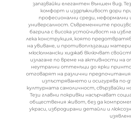
запазвайки елегантен външен вид. Т
комфорт и издръжливост дори пр
професионални среди, неформални
универсалност. Съвременните производ
багрила с висока устойчивост на изб
лека конструкция, която предотвратяв
на увиване, и противоплъзгащи матери
мюсюлмански хиджаб включват свойств
излагане по време на активности на 
неутрални оттенъци до ярки принтове
отговарят на различни предпочитания
изпъстряването и осигурява по-д
културната самоличност, свързвайки 
Тези главни покривки насърчават соц
обществения живот, без да компроме
украси, избродирани детайли и люксо
изявлен