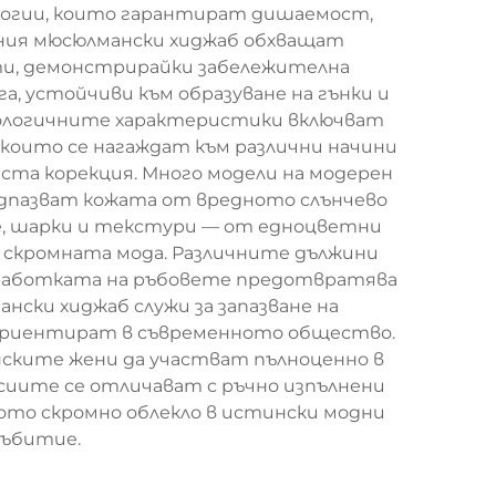
ологии, които гарантират дишаемост,
ния мюсюлмански хиджаб обхващат
ти, демонстрирайки забележителна
, устойчиви към образуване на гънки и
хнологичните характеристики включват
които се нагаждат към различни начини
ста корекция. Много модели на модерен
едпазват кожата от вредното слънчево
ве, шарки и текстури — от едноцветни
а скромната мода. Различните дължини
бработката на ръбовете предотвратява
ски хиджаб служи за запазване на
 ориентират в съвременното общество.
нските жени да участват пълноценно в
иите се отличават с ръчно изпълнени
ото скромно облекло в истински модни
събитие.