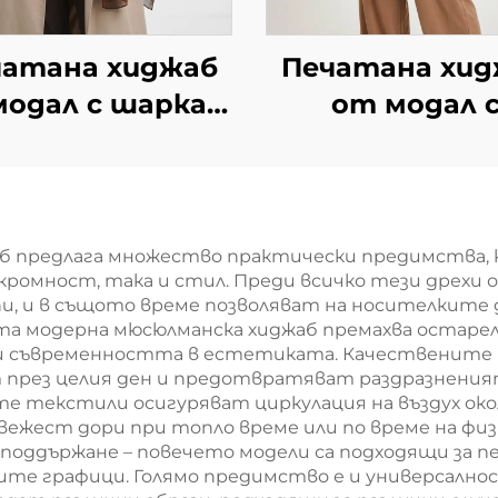
чатана хиджаб
Печатана хид
одал с шарка в
от модал 
карета –
градиентен ди
ъмнокафява
аб предлага множество практически предимства,
омност, така и стил. Преди всичко тези дрехи о
и, и в същото време позволяват на носителките
ата модерна мюсюлманска хиджаб премахва остаре
ли съвременността в естетиката. Качествените 
рез целия ден и предотвратяват раздразненията
 текстили осигуряват циркулация на въздух окол
ежест дори при топло време или по време на фи
оддържане – повечето модели са подходящи за пер
те графици. Голямо предимство е и универсалнос