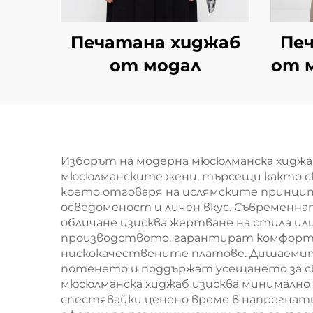
Печатана хиджаб
Пе
от модал
от м
т
Изборът на модерна мюсюлманска хидж
мюсюлманските жени, търсещи както скр
което отговаря на ислямските принцип
осведоменост и личен вкус. Съвременн
обличане изисква жертване на стила и
производството, гарантират комфорт п
нискокачествените платове. Дишаемите
потенето и поддържат усещането за св
мюсюлманска хиджаб изисква минимално п
спестявайки ценено време в напрегнати