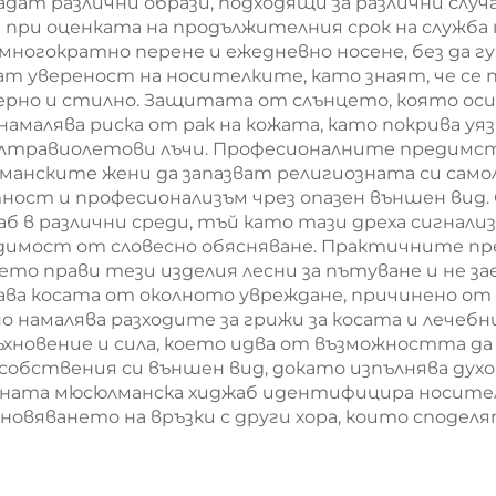
дадат различни образи, подходящи за различни случ
 при оценката на продължителния срок на служба
многократно перене и ежедневно носене, без да 
ват увереност на носителките, като знаят, че с
дерно и стилно. Защитата от слънцето, която ос
малява риска от рак на кожата, като покрива уяз
ултравиолетови лъчи. Професионалните предимст
манските жени да запазват религиозната си само
ст и професионализъм чрез опазен външен вид. 
б в различни среди, тъй като тази дреха сигнал
одимост от словесно обясняване. Практичните п
ето прави тези изделия лесни за пътуване и не з
а косата от околното увреждане, причинено от з
 намалява разходите за грижи за косата и лечеб
новение и сила, което идва от възможността да с
собствения си външен вид, докато изпълнява духо
рната мюсюлманска хиджаб идентифицира носите
овяването на връзки с други хора, които сподел