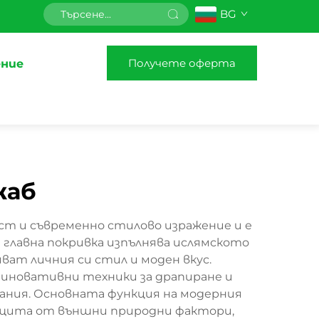
BG
Получете оферта
ние
жаб
ст и съвременно стилово изражение и е
 главна покривка изпълнява ислямското
ват личния си стил и моден вкус.
иновативни техники за драпиране и
ания. Основната функция на модерния
защита от външни природни фактори,