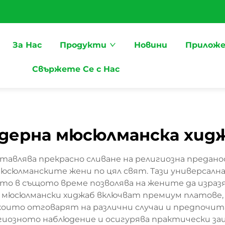
За Нас
Продукти
Новини
Приложе
Свържете Се с Нас
дерна мюсюлманска хид
влява прекрасно сливане на религиозна предано
сюлманските жени по цял свят. Тази универсална
като в същото време позволява на жените да изразя
 мюсюлмански хиджаб включват премиум платове, 
оито отговарят на различни случаи и предпочит
гиозното наблюдение и осигурява практически 