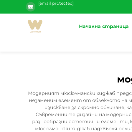
[email protected]
Начална страница
мо
Модерният мюсюлмански хиджаб предста
незаменим елемент от облеклото на мю
изискване за скромно обличане, 
Съвременните дизайни на модерния
разнообразни естетични елементи, к
мюсюлмански хиджаб надхвърля рели