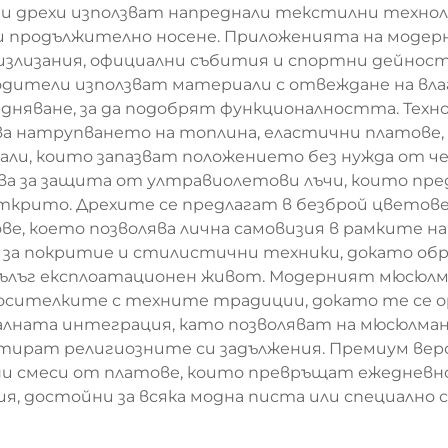
ези дрехи използват напреднали текстилни техн
и продължително носене. Приложенията на модер
 излизания, официални събития и спортни дейнос
ители използват материали с отвеждане на влага
ледняване, за да подобрят функционалността. Те
а натрупването на топлина, еластични платове, 
али, които запазват положението без нужда от че
а за защита от ултравиолетови лъчи, които пр
открито. Дрехите се предлагат в безброй цвето
, което позволява лична самовизия в рамките н
 за покритие и стилистични техники, докато о
ълъг експлоатационен живот. Модерният мюсюлман
носителките с техните традиции, докато те се
иалната интеграция, като позволяват на мюсюлма
тират религиозните си задължения. Премиум верс
зни смеси от платове, които превръщат ежедневн
ия, достойни за всяка модна писта или специално 