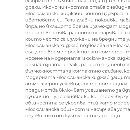
оформи по различни начини, за да се съз
дрехи. Икономичността става очевидна
мюсюлмански хиджаби, които издържат 
цветовете си. Тези главни покривки да
вяра, но в същото време изглеждат мо
предотвратява ранното остаряване и на
които често са изложени на вредните 
мюсюлманска хиджаб позволява на мюсюл
същото време проектират компетентно
носене на модерната мюсюлманска хиджа
религиозната ангажираност без необх
възможността за компактно сгъване, ко
Модерната мюсюлманска хиджаб защитав
атмосферни условия, което потенциално
предимства включват усещането за вдъх
публично – упражнявайки контрол върху 
общността се укрепва, тъй като моде
мюсюлманска общност и насърчава устан
независимо от културните граници.