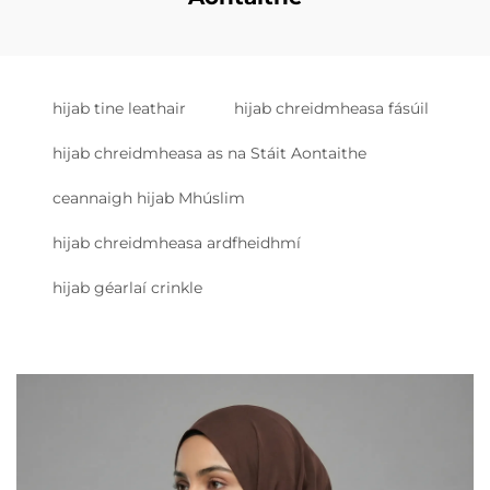
hijab tine leathair
hijab chreidmheasa fásúil
hijab chreidmheasa as na Stáit Aontaithe
ceannaigh hijab Mhúslim
hijab chreidmheasa ardfheidhmí
hijab géarlaí crinkle