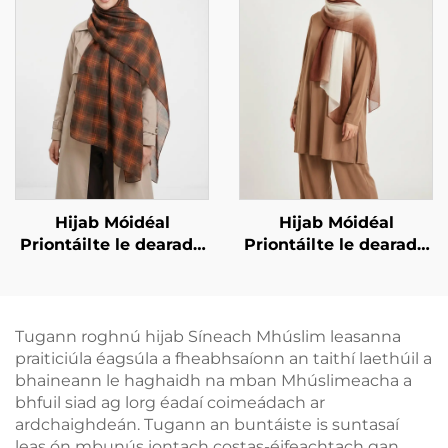
Hijab Móidéal
Hijab Móidéal
Priontáilte le dearadh
Priontáilte le dearadh
ceachta – donn dorcha
grádient
Tugann roghnú hijab Síneach Mhúslim leasanna
praiticiúla éagsúla a fheabhsaíonn an taithí laethúil a
bhaineann le haghaidh na mban Mhúslimeacha a
bhfuil siad ag lorg éadaí coimeádach ar
ardchaighdeán. Tugann an buntáiste is suntasaí
leas ón mbunús iontach costas-éifeachtach gan