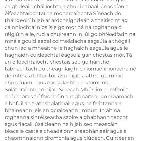
caighdeáin cháilíochta a chur i mbaol. Ceadaíonn
éifeachtaíochtaí na monarcaíochta Síneach do
tháirgeoirí hijab ar ardchaighdeán a thairiscint ag
cainníochtaí níos ísle go mór ná na roghanna ó
réigiúin eile, rud a chuireann in iúl go bhféadfadh na
mná a gcuid éadaí coimeádacha éagsúla a thógáil
chun iad a mheaithe le haghaidh éagsúla agus le
haghaidh cuideachtaí éagsúla gan chostas mór. Tá
an éifeachtaíocht chostais seo go háirithe
tábhachtach do theaghlaigh le iliomad iníonacha nó
do mhná a bhfuil toil acu hijab a athrú go minic
chun fuarú agus éagsúlacht a chaomhnú.
Soláthraíonn an hijab Síneach Mhúslim comfhoirt
shárchórais trí fhíocháin a roghnaítear go cúramach
a bhfuil an t-athsholáthráil agus na feáttanna a
bhaineann leis an gcraiceann i mbun. In áit na
roghanna sintéiseacha saoire a ghabhann teocht
agus fiacail, úsáideann na hijab seo meascáin
téacsíle casta a cheadaíonn sreabhán aeir agus a
chaomhnaíonn dromchla agus clúdach. Cuirtear an