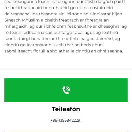
seo sreanganna luach ina dtugann buntáistí do gach páirtí
ó sholáthraitheoirí bunmhatéirí go dtí na custaiméirí
deireanacha. Ina theannta sin, léiríonn an t-indiastar hijab
Síneach Mhúslim a bheith freagrach ar fhreagra an
mhargaidh, ag cur i bhfeidhm feabhsuithe ar dheasghrá, ag
réiteach fadhbanna cáilíochta go tapa, agus ag leathnú
raonta táirgí bunaithe ar threoirlínte na gcustaiméirí, ag
cinntiú go leathnaíonn luach thar an bprís chun
sábháilteacht fíorúil a sholáthar le cinntiú an phráiseanna.
Teileafón
+86-13958422291