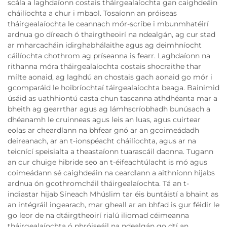
scála a laghdaíonn costais tháirgealaíochta gan caighdeáin
cháilíochta a chur i mbaol. Tosaíonn an próiseas
tháirgealaíochta le ceannach mór-scríbe i mbunmhatéirí
ardnua go díreach ó thairgtheoirí na ndealgán, ag cur stad
ar mharcacháin idirghabhálaithe agus ag deimhníocht
cáilíochta chothrom ag príseanna is fearr. Laghdaíonn na
rithanna móra tháirgealaíochta costais shocraithe thar
mílte aonaid, ag laghdú an chostais gach aonaid go mór i
gcomparáid le hoibríochtaí táirgealaíochta beaga. Bainimid
úsáid as uathhiontú casta chun tascanna athdhéanta mar a
bheith ag gearrthar agus ag lámhscríobhadh bunúsach a
dhéanamh le cruinneas agus leis an luas, agus cuirtear
eolas ar cheardlann na bhfear gnó ar an gcoimeádadh
deireanach, ar an t-ionspéacht cháilíochta, agus ar na
teicnící speisialta a theastaíonn tuarascáil daonna. Tugann
an cur chuige hibride seo an t-éifeachtúlacht is mó agus
coimeádann sé caighdeáin na ceardlann a aithníonn hijabs
ardnua ón gcothromcháil tháirgealaíochta. Tá an t-
indiastar hijab Síneach Mhúslim tar éis buntáistí a bhaint as
an intégráil ingearach, mar gheall ar an bhfad is gur féidir le
go leor de na dtáirgtheoirí rialú iliomad céimeanna
tháirgealaíochta ó phróiseáil na ndealgán go dtí an