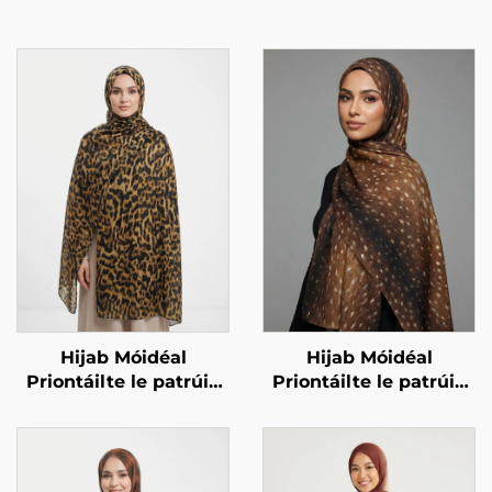
Hijab Móidéal
Hijab Móidéal
Priontáilte le patrúin
Priontáilte le patrúin
ainmhithe – patrúin
ainmhithe – priont
leopaird
fawn