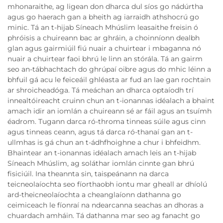
mhonaraithe, ag ligean don dharca dul síos go nádúrtha
agus go haerach gan a bheith ag iarraidh athshocrú go
minic. Tá an t-hijab Síneach Mhúslim leasaithe freisin ó
phróisis a chuireann bac ar ghráin, a choinníonn dealbh
glan agus gairmiúil fiú nuair a chuirtear i mbaganna nó
nuair a chuirtear faoi bhrú le linn an stórála. Tá an gairm
seo an-tábhachtach do ghrúpaí oibre agus do mhic léinn a
bhfuil gá acu le feiceáil ghléasta ar fud an lae gan rochtain
ar shroicheadóga. Tá meáchan an dharca optaíodh trí
innealtóireacht cruinn chun an t-ionannas idéalach a bhaint
amach idir an iomlán a chuireann sé ar fáil agus an tsuímh
éadrom. Tugann darca ró-throma tinneas súile agus cinn
agus tinneas ceann, agus tá darca ró-thanaí gan an t-
ullmhas is gá chun an t-ádhfhoighne a chur i bhfeidhm.
Bhaintear an t-ionannas idéalach amach leis an t-hijab
Síneach Mhúslim, ag soláthar iomlán cinnte gan bhrú
fisiciúil. Ina theannta sin, taispeánann na darca
teicneolaíochta seo fíorthaobh iontu mar gheall ar dhíolú
ard-theicneolaíochta a cheanglaíonn dathanna go
ceimiceach le fíonraí na ndearcanna seachas an dhoras a
chuardach amháin. Tá dathanna mar seo ag fanacht go