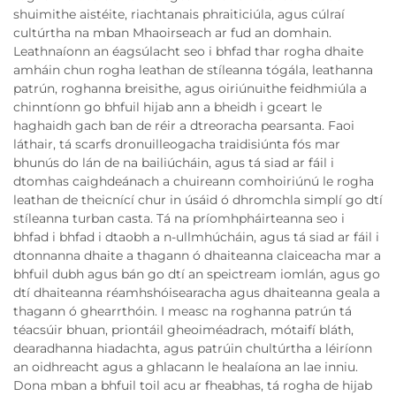
shuimithe aistéite, riachtanais phraiticiúla, agus cúlraí
cultúrtha na mban Mhaoirseach ar fud an domhain.
Leathnaíonn an éagsúlacht seo i bhfad thar rogha dhaite
amháin chun rogha leathan de stíleanna tógála, leathanna
patrún, roghanna breisithe, agus oiriúnuithe feidhmiúla a
chinntíonn go bhfuil hijab ann a bheidh i gceart le
haghaidh gach ban de réir a dtreoracha pearsanta. Faoi
láthair, tá scarfs dronuilleogacha traidisiúnta fós mar
bhunús do lán de na bailiúcháin, agus tá siad ar fáil i
dtomhas caighdeánach a chuireann comhoiriúnú le rogha
leathan de theicnící chur in úsáid ó dhromchla simplí go dtí
stíleanna turban casta. Tá na príomhpháirteanna seo i
bhfad i bhfad i dtaobh a n-ullmhúcháin, agus tá siad ar fáil i
dtonnanna dhaite a thagann ó dhaiteanna claiceacha mar a
bhfuil dubh agus bán go dtí an speictream iomlán, agus go
dtí dhaiteanna réamhshóisearacha agus dhaiteanna geala a
thagann ó ghearrthóin. I measc na roghanna patrún tá
téacsúir bhuan, priontáil gheoiméadrach, mótaifí bláth,
dearadhanna hiadachta, agus patrúin chultúrtha a léiríonn
an oidhreacht agus a ghlacann le healaíona an lae inniu.
Dona mban a bhfuil toil acu ar fheabhas, tá rogha de hijab