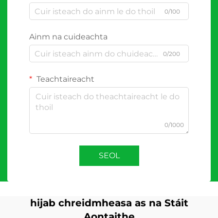
0/100
Ainm na cuideachta
0/200
Teachtaireacht
0/1000
SEOL
hijab chreidmheasa as na Stáit
Aontaithe