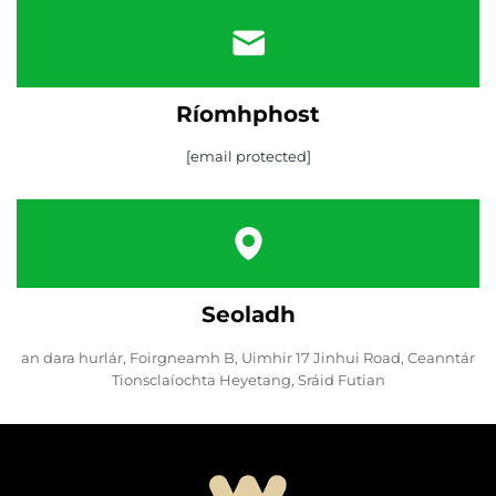
Ríomhphost
[email protected]
Seoladh
an dara hurlár, Foirgneamh B, Uimhir 17 Jinhui Road, Ceanntár
Tionsclaíochta Heyetang, Sráid Futian