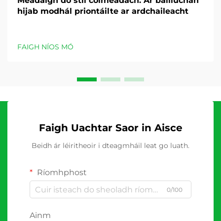
Méadaigh do stíl coimeádach: Ár bailiúchán
hijab modhál priontáilte ar ardchaileacht
FAIGH NÍOS MÓ
Faigh Uachtar Saor in Aisce
Beidh ár léiritheoir i dteagmháil leat go luath.
Ríomhphost
0/100
Ainm