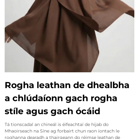
Rogha leathan de dhealbha
a chlúdaíonn gach rogha
stíle agus gach ócáid
Tá tionscadal an chineál is éifeachtaí de hijab do
Mhaoirseach na Síne ag forbairt chun raon iontach le
roghanna dearadh a thairgeann do réimse leathan de