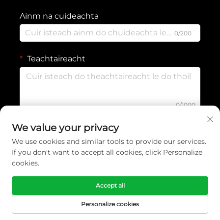
Ainm na cuideachta
0/200
Teachtaireacht
0/1000
We value your privacy
SEOL
We use cookies and similar tools to provide our services.
If you don't want to accept all cookies, click Personalize
cookies.
Cóipcheart © 2026 Yiwu Wennuan Clothing Co., Ltd. Ltd. Gach ceart
agus gach údarás sásta. -
Beartas Príobháideachta
Accept all
Personalize cookies