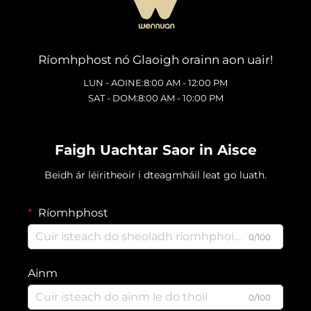
Ríomhphost nó Glaoigh orainn aon uair!
LUN - AOINE:8:00 AM - 12:00 PM
SAT - DOM:8:00 AM - 10:00 PM
Faigh Uachtar Saor in Aisce
Beidh ár léiritheoir i dteagmháil leat go luath.
Ríomhphost
0/100
Ainm
0/100