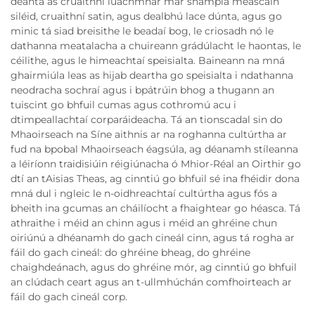
déanta as cruaithní luachmhar mar shampla meascáin
siléid, cruaithní satin, agus dealbhú lace dúnta, agus go
minic tá siad breisithe le beadaí bog, le criosadh nó le
dathanna meatalacha a chuireann grádúlacht le haontas, le
céilithe, agus le himeachtaí speisialta. Baineann na mná
ghairmiúla leas as hijab deartha go speisialta i ndathanna
neodracha sochraí agus i bpátrúin bhog a thugann an
tuiscint go bhfuil cumas agus cothromú acu i
dtimpeallachtaí corparáideacha. Tá an tionscadal sin do
Mhaoirseach na Síne aithnis ar na roghanna cultúrtha ar
fud na bpobal Mhaoirseach éagsúla, ag déanamh stíleanna
a léiríonn traidisiúin réigiúnacha ó Mhior-Réal an Oirthir go
dtí an tAisias Theas, ag cinntiú go bhfuil sé ina fhéidir dona
mná dul i ngleic le n-oidhreachtaí cultúrtha agus fós a
bheith ina gcumas an cháilíocht a fhaightear go héasca. Tá
athraithe i méid an chinn agus i méid an ghréine chun
oiriúnú a dhéanamh do gach cineál cinn, agus tá rogha ar
fáil do gach cineál: do ghréine bheag, do ghréine
chaighdeánach, agus do ghréine mór, ag cinntiú go bhfuil
an clúdach ceart agus an t-ullmhúchán comfhoirteach ar
fáil do gach cineál corp.