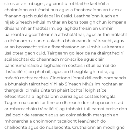
strus ar an mbuget, ag cinntiú rothlaithe laethúil a
choinníonn an t-éadaí nua agus a fheabhsaíonn an t-am a
fhanann gach cuid éadaí in úsáid. Leathnaíonn luach an
hijab Síneach Mhúslim thar an bprís tosaigh chun iompar a
dhéanamh ar fhadtéarm, ag laghdú freisin an uimhir
uaireanta a gcaithfear é a athsholáthar, agus ar fhéiniúlacht
a dhéanamh ar an n-ualach a bhaineann le náireacht, agus
ar an bpossacht stíle a fheabhsaíonn an uimhir uaireanta a
úsáidtear gach cuid. Tairgeann go leor de na dtáirgtheoirí
scálaíochtaí do cheannach mór-scríbe agus cláir
bánchumarsáide a laghdaíonn costais i dtuilleamaí do
thrádailéirí, do phobail, agus do theaghlaigh móra, ag
méadú rochtanachta. Cinntíonn líonraí dáileadh domhanda
a bhunaigh táirgtheoirí hijab Síneach Mhúslim rochtan ar
thargaidí idirnáisiúnta trí pháirtíochtaí loighistíce
éifeachtacha a laghdaíonn cuirisí agus costais longála.
Tugann na cainéil ar líne do dhíreach don chopánach stad
ar mharcacháin trádailéirí, ag tabhairt tuilleamaí breise don
úsáideoir deireanach agus ag coimeádadh margadh an
mhonarcha a choinníonn tacaíocht leanúnach do
cháilíochta agus do nuálaíochta. Cruthaíonn an modh gnó