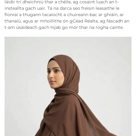
láidir trí dheichniú thar a chéile, ag cosaint luach an t-
insteallta gach uair. Tá na darca seo freisin leasaithe le
fíonraí a thugann tacaíocht a chuireann bac ar ghráin, ar
thanaíú, agus ar mhoillithe ón gCéad Réalta, ag fáscadh an
t-am úsáideach gach hijab go mór thar na rogha cainte.