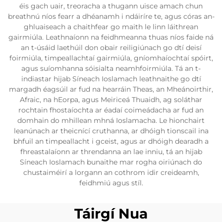
éis gach uair, treoracha a thugann uisce amach chun
breathnú níos fearr a dhéanamh i ndáiríre te, agus córas an-
ghluaiseach a chaithfear go maith le linn láithrean
gairmiúla. Leathnaíonn na feidhmeanna thuas níos faide ná
an t-úsáid laethúil don obair reiligiúnach go dtí deisí
foirmiúla, timpeallachtaí gairmiúla, gníomhaíochtaí spóirt,
agus suíomhanna sóisialta neamhfoirmiúla. Tá an t-
indiastar hijab Síneach Ioslamach leathnaithe go dtí
margadh éagsúil ar fud na hearráin Theas, an Mheánoirthir,
Afraic, na hEorpa, agus Meiriceá Thuaidh, ag soláthar
rochtain fhostaíochta ar éadaí coimeádacha ar fud an
domhain do mhillean mhná Ioslamacha. Le hionchairt
leanúnach ar theicnící cruthanna, ar dhóigh tionscail ina
bhfuil an timpeallacht i gceist, agus ar dhóigh dearadh a
fhreastalaíonn ar threndanna an lae inniu, tá an hijab
Síneach Ioslamach bunaithe mar rogha oiriúnach do
chustaiméirí a lorgann an cothrom idir creideamh,
feidhmiú agus stíl.
Táirgí Nua