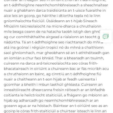
an t-ádhfhoighne neamhchomhbhreiseach a sheachnaítear
nuair a ghabhann darca traidisiúnta an t-uisce fuaraithe in
aice leis an gcorp, go háirithe i dtíortha tepla nó le linn
gníomhaíochta fisiciúil. Úsáideann an t-hijab Síneach
Mhúslim teicneolaíocht na micre-dharca a chruthaíonn
míle beaga ceann de na hatacha taobh istigh den ghréine,
ag cur comhtháthaithe airgead a rialaíonn an teocht go
nádúrtha. Tá an t-ádhfhoighne seo riachtanach do mhná
atá ina gcónaí i réigiúin tropicí nó do mhná a chaithíonn
saol ghníomhach, mar gheobhann sé an t-aththéiteadh gan
an iomlán a chur faoi bhráid. Thar a bheanadh an tsuímh,
cuireann na darca ard-teicneolaíochta seo córas frith-
bhacataireach in oiriúint a chuireann bac ar fás micribh acu
a chruthaíonn an bainc, ag cinntiú an t-ádhfhoighne fiú
nuair a chaitheann an t-aon hijab ar feadh uaireanta i
gcomhar a bheith i mbun laethúil ghléasta. Cuireann an
innealtóireacht dhearcanna freisin réiteach ar an bhfadhb
coitianta le heilctríocht staiticiúil, a fhágann go mbíonn an
hijab ag adharcadh go neamhchomhbhreiseach ar an
gceann agus ar na hóstach. Baintear an t-oiriúint seo as an
gcoirp le córas frith-staiticiúil a chuirtear isteach le linn an