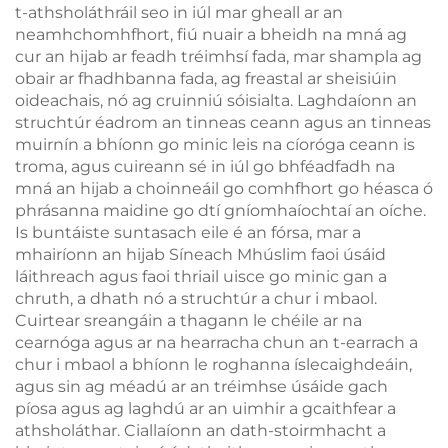
t-athsholáthráil seo in iúl mar gheall ar an
neamhchomhfhort, fiú nuair a bheidh na mná ag
cur an hijab ar feadh tréimhsí fada, mar shampla ag
obair ar fhadhbanna fada, ag freastal ar sheisiúin
oideachais, nó ag cruinniú sóisialta. Laghdaíonn an
struchtúr éadrom an tinneas ceann agus an tinneas
muirnín a bhíonn go minic leis na cíoróga ceann is
troma, agus cuireann sé in iúl go bhféadfadh na
mná an hijab a choinneáil go comhfhort go héasca ó
phrásanna maidine go dtí gníomhaíochtaí an oíche.
Is buntáiste suntasach eile é an fórsa, mar a
mhairíonn an hijab Síneach Mhúslim faoi úsáid
láithreach agus faoi thriail uisce go minic gan a
chruth, a dhath nó a struchtúr a chur i mbaol.
Cuirtear sreangáin a thagann le chéile ar na
cearnóga agus ar na hearracha chun an t-earrach a
chur i mbaol a bhíonn le roghanna íslecaighdeáin,
agus sin ag méadú ar an tréimhse úsáide gach
píosa agus ag laghdú ar an uimhir a gcaithfear a
athsholáthar. Ciallaíonn an dath-stoirmhacht a