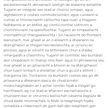
pacáisteoireacht deireanach laistigh de áiseanna aonaithe.
Tugann an intégráil seo stad ar chuirisí iompair, agus
laghdaíonn sí costais comhoibriúcháin, agus cuireann sí
cumas ar thionscnamh cáilíochta tapa nuair a thagann
fadhbanna ar an bhfód, ag cinntiú torthaí cothrom a
chomhlíonann na speisifíochtaí. Tugann an timpeallacht
chompetitiúil tháirgealaíochta i Sín tacaíocht do fhorbairt
leanúnach, mar gheall ar an n-éileamh a dhéanann na
dtáirgtheoirí ar thógáil teicneolaíochta, ar oiriúnú an
phróisis, agus ar oiliúint na bhfoireann chun a stádas
mhargaidh a chaomhnú. Tugann an comhrac seo buntáistí
don chopánach trí tháirgí níos fearr agus trí phríseanna ísle,
mar gheall ar an ghiarracht a bhíonn ar na dtáirgtheoirí
chun luach iontach a sholáthar chun a gcuid a aithint i
marganna lán. Tiontaíonn na buntáistí costais seo go dtí
príseanna a dhéanann éasca do chustaiméirí
meánchaighdeáin an t-achar iomlán hijab a thógáil go
hairitheach, ag cur stad ar bharrairí eacnamaíocha a
chuireann bac ar chruinniú bailiúchán cásanna éagsúla de
chuid éadaí mionnachais. Is féidir le teaghlaigh hijabs
iomadúla a cheannach do gach ball den teaghlach gan