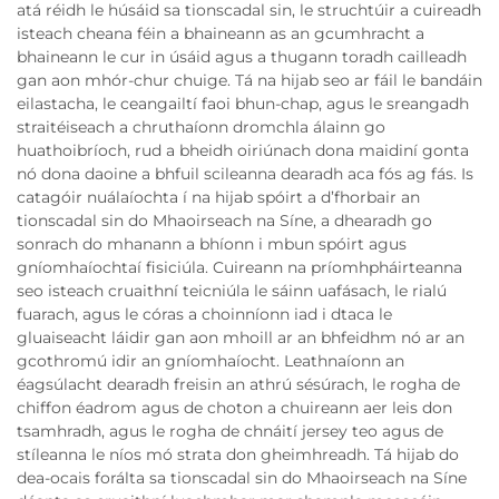
atá réidh le húsáid sa tionscadal sin, le struchtúir a cuireadh
isteach cheana féin a bhaineann as an gcumhracht a
bhaineann le cur in úsáid agus a thugann toradh cailleadh
gan aon mhór-chur chuige. Tá na hijab seo ar fáil le bandáin
eilastacha, le ceangailtí faoi bhun-chap, agus le sreangadh
straitéiseach a chruthaíonn dromchla álainn go
huathoibríoch, rud a bheidh oiriúnach dona maidiní gonta
nó dona daoine a bhfuil scileanna dearadh aca fós ag fás. Is
catagóir nuálaíochta í na hijab spóirt a d’fhorbair an
tionscadal sin do Mhaoirseach na Síne, a dhearadh go
sonrach do mhanann a bhíonn i mbun spóirt agus
gníomhaíochtaí fisiciúla. Cuireann na príomhpháirteanna
seo isteach cruaithní teicniúla le sáinn uafásach, le rialú
fuarach, agus le córas a choinníonn iad i dtaca le
gluaiseacht láidir gan aon mhoill ar an bhfeidhm nó ar an
gcothromú idir an gníomhaíocht. Leathnaíonn an
éagsúlacht dearadh freisin an athrú sésúrach, le rogha de
chiffon éadrom agus de choton a chuireann aer leis don
tsamhradh, agus le rogha de chnáití jersey teo agus de
stíleanna le níos mó strata don gheimhreadh. Tá hijab do
dea-ocais forálta sa tionscadal sin do Mhaoirseach na Síne