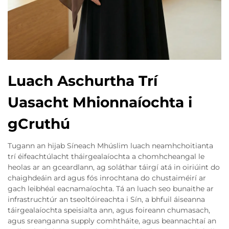
Luach Aschurtha Trí
Uasacht Mhionnaíochta i
gCruthú
Tugann an hijab Síneach Mhúslim luach neamhchoitianta
trí éifeachtúlacht tháirgealaíochta a chomhcheangal le
heolas ar an gceardlann, ag soláthar táirgí atá in oiriúint do
chaighdeáin ard agus fós inrochtana do chustaiméirí ar
gach leibhéal eacnamaíochta. Tá an luach seo bunaithe ar
infrastruchtúr an tseoltóireachta i Sín, a bhfuil áiseanna
táirgealaíochta speisialta ann, agus foireann chumasach,
agus sreanganna supply comhtháite, agus beannachtaí an