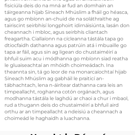
fisiciúla deis do na mná ar fud an domhain an
táirgeanna hijab Síneach Mhúslim a fháil go héasca,
agus go mbíonn an-chuid de na soláthraithe ag
tairiscint seirbhísí longphoirt idirnáisiúnta, lasán don
cheannach i mbloc, agus seirbhís cliantach
freagartha. Ciallaíonn na cícleanna tástála tapa go
dtiocfaidh dathanna agus patrúin atá i mbuaille go
tapa ar fáil, agus sin ag ligean do chustaiméirí a
bhfuil suim acu i módhanna go mbíonn siad reatha
le gluaiseachtaí an mhóidh choimeádach. Ina
theannta sin, tá go leor de na monarcaíochtaí hijab
Síneach Mhúslim ag gabháil le praiticí an-
tábhachtach, lena n-áirítear dathanna cara leis an
timpeallacht, roghanna cotón orgánach, agus
modhanna tástála le laghdú ar chaoi a chur i mbaol,
rud a thugann deis do chustaiméirí a bhfuil aird
orthu ar an timpeallacht a ndeisiú a cheannach a
choimeád le haghaidh a luachanna.