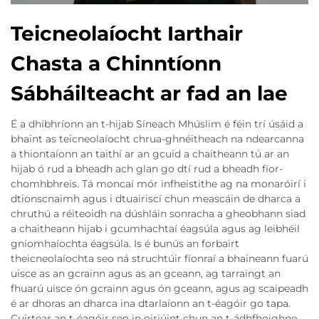
Teicneolaíocht Iarthair
Chasta a Chinntíonn
Sábháilteacht ar fad an lae
É a dhíbhríonn an t-hijab Síneach Mhúslim é féin trí úsáid a
bhaint as teicneolaíocht chrua-ghnéitheach na ndearcanna
a thiontaíonn an taithí ar an gcuid a chaitheann tú ar an
hijab ó rud a bheadh ach glan go dtí rud a bheadh fíor-
chomhbhreis. Tá moncaí mór infheistithe ag na monaróirí i
dtionscnaimh agus i dtuairiscí chun meascáin de dharca a
chruthú a réiteoidh na dúshláin sonracha a gheobhann siad
a chaitheann hijab i gcumhachtaí éagsúla agus ag leibhéil
gníomhaíochta éagsúla. Is é bunús an forbairt
theicneolaíochta seo ná struchtúir fíonraí a bhaineann fuarú
uisce as an gcrainn agus as an gceann, ag tarraingt an
fhuarú uisce ón gcrainn agus ón gceann, agus ag scaipeadh
é ar dhoras an dharca ina dtarlaíonn an t-éagóir go tapa.
Cuirtear an t-éagóir seo in oiriúint chun an t-ádhfhoighne,