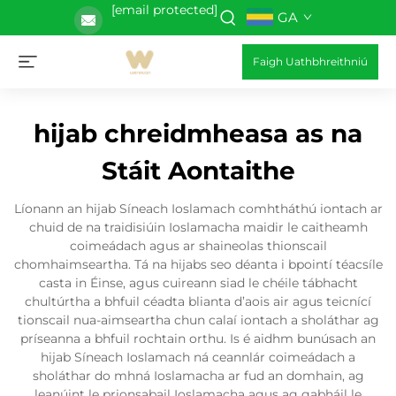
[email protected]
GA
Faigh Uathbhreithniú
hijab chreidmheasa as na
Stáit Aontaithe
Líonann an hijab Síneach Ioslamach comhtháthú iontach ar
chuid de na traidisiúin Ioslamacha maidir le caitheamh
coimeádach agus ar shaineolas thionscail
chomhaimseartha. Tá na hijabs seo déanta i bpointí téacsíle
casta in Éinse, agus cuireann siad le chéile tábhacht
chultúrtha a bhfuil céadta blianta d’aois air agus teicnící
tionscail nua-aimseartha chun calaí iontach a sholáthar ag
príseanna a bhfuil rochtain orthu. Is é aidhm bunúsach an
hijab Síneach Ioslamach ná ceannlár coimeádach a
sholáthar do mhná Ioslamacha ar fud an domhain, ag
leanúint le prionsabail Ioslamacha agus ag gabháil le