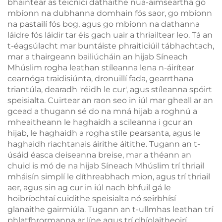
bhaintear as teicnící dathaithe nua-aimseartha go
mbíonn na dubhanna domhain fós saor, go mbíonn
na pastailí fós bog, agus go mbíonn na dathanna
láidre fós láidir tar éis gach uair a thriailtear leo. Tá an
t-éagsúlacht mar buntáiste phraiticiúil tábhachtach,
mar a thairgeann bailiúcháin an hijab Síneach
Mhúslim rogha leathan stíleanna lena n-áirítear
cearnóga traidisiúnta, dronuillí fada, gearrthana
triantúla, dearadh 'réidh le cur', agus stíleanna spóirt
speisialta. Cuirtear an raon seo in iúl mar gheall ar an
gcead a thugann sé do na mná hijab a roghnú a
mheaitheann le haghaidh a scileanna i gcur an
hijab, le haghaidh a rogha stíle pearsanta, agus le
haghaidh riachtanais áirithe áitithe. Tugann an t-
úsáid éasca deiseanna breise, mar a théann an
chuid is mó de na hijab Síneach Mhúslim trí thriail
mháisín simplí le díthreabhach mion, agus trí thriail
aer, agus sin ag cur in iúl nach bhfuil gá le
hoibríochtaí cuidithe speisialta nó seirbhísí
glanaithe gairmiúla. Tugann an t-ullmhas leathan trí
phlatfhrormanna ar líne agus trí dhíolaitheoirí