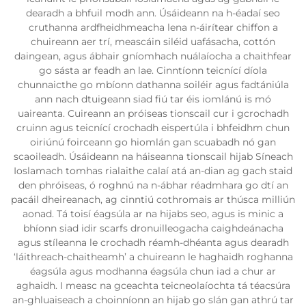
dearadh a bhfuil modh ann. Úsáideann na h-éadaí seo
cruthanna ardfheidhmeacha lena n-áirítear chiffon a
chuireann aer trí, meascáin siléid uafásacha, cottón
daingean, agus ábhair gníomhach nuálaíocha a chaithfear
go sásta ar feadh an lae. Cinntíonn teicnící díola
chunnaicthe go mbíonn dathanna soiléir agus fadtániúla
ann nach dtuigeann siad fiú tar éis iomlánú is mó
uaireanta. Cuireann an próiseas tionscail cur i gcrochadh
cruinn agus teicnící crochadh eispertúla i bhfeidhm chun
oiriúnú foirceann go hiomlán gan scuabadh nó gan
scaoileadh. Úsáideann na háiseanna tionscail hijab Síneach
Ioslamach tomhas rialaithe calaí atá an-dian ag gach staid
den phróiseas, ó roghnú na n-ábhar réadmhara go dtí an
pacáil dheireanach, ag cinntiú cothromais ar thúsca milliún
aonad. Tá toisí éagsúla ar na hijabs seo, agus is minic a
bhíonn siad idir scarfs dronuilleogacha caighdeánacha
agus stíleanna le crochadh réamh-dhéanta agus dearadh
‘láithreach-chaitheamh’ a chuireann le haghaidh roghanna
éagsúla agus modhanna éagsúla chun iad a chur ar
aghaidh. I measc na gceachta teicneolaíochta tá téacsúra
an-ghluaiseach a choinníonn an hijab go slán gan athrú tar