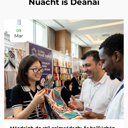
Nuacht is Déanaí
09
Mar