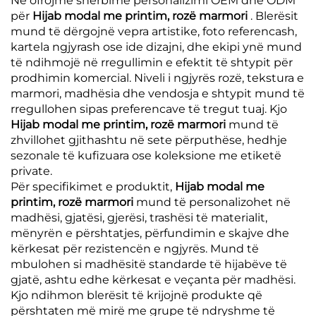
Ne ofrojmë shërbime personalizimi OEM dhe ODM
për
Hijab modal me printim, rozë marmori
. Blerësit
mund të dërgojnë vepra artistike, foto referencash,
kartela ngjyrash ose ide dizajni, dhe ekipi ynë mund
të ndihmojë në rregullimin e efektit të shtypit për
prodhimin komercial. Niveli i ngjyrës rozë, tekstura e
marmori, madhësia dhe vendosja e shtypit mund të
rregullohen sipas preferencave të tregut tuaj. Kjo
Hijab modal me printim, rozë marmori
mund të
zhvillohet gjithashtu në sete përputhëse, hedhje
sezonale të kufizuara ose koleksione me etiketë
private.
Për specifikimet e produktit,
Hijab modal me
printim, rozë marmori
mund të personalizohet në
madhësi, gjatësi, gjerësi, trashësi të materialit,
mënyrën e përshtatjes, përfundimin e skajve dhe
kërkesat për rezistencën e ngjyrës. Mund të
mbulohen si madhësitë standarde të hijabëve të
gjatë, ashtu edhe kërkesat e veçanta për madhësi.
Kjo ndihmon blerësit të krijojnë produkte që
përshtaten më mirë me grupe të ndryshme të