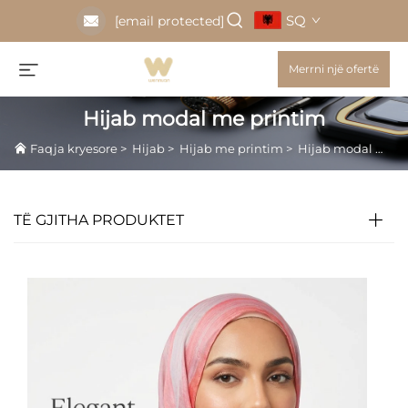
SQ
[email protected]
Merrni një ofertë
Hijab modal me printim
Faqja kryesore
>
Hijab
>
Hijab me printim
>
Hijab modal me printim
TË GJITHA PRODUKTET