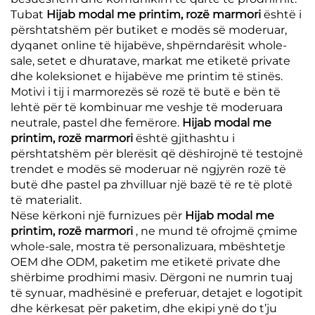
Tubat
Hijab modal me printim, rozë marmori
është i
përshtatshëm për butiket e modës së moderuar,
dyqanet online të hijabëve, shpërndarësit whole-
sale, setet e dhuratave, markat me etiketë private
dhe koleksionet e hijabëve me printim të stinës.
Motivi i tij i marmorezës së rozë të butë e bën të
lehtë për të kombinuar me veshje të moderuara
neutrale, pastel dhe femërore.
Hijab modal me
printim, rozë marmori
është gjithashtu i
përshtatshëm për blerësit që dëshirojnë të testojnë
trendet e modës së moderuar në ngjyrën rozë të
butë dhe pastel pa zhvilluar një bazë të re të plotë
të materialit.
Nëse kërkoni një furnizues për
Hijab modal me
printim, rozë marmori
, ne mund të ofrojmë çmime
whole-sale, mostra të personalizuara, mbështetje
OEM dhe ODM, paketim me etiketë private dhe
shërbime prodhimi masiv. Dërgoni ne numrin tuaj
të synuar, madhësinë e preferuar, detajet e logotipit
dhe kërkesat për paketim, dhe ekipi ynë do t’ju