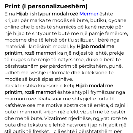
Print (i personalizueshëm)
E na
Hijab i shtypur modal rozë
Mermer
është
krijuar për marka të modës së butë, butiku, dyqane
online dhe blerës të shumicës që kanë nevojë për
një hijab të shtypur të butë me një pamje femërore,
moderne dhe të lehtë për t'u stilizuar. I bërë nga
materiali i lartësimit modal, ky
Hijab modal me
printim, rozë marmori
ka një ndjesi të lehtë, prekje
të rrugës dhe rënje të natyrshme, duke e bërë të
përshtatshëm për përdorim të përditshëm, punë,
udhëtime, veshje informale dhe koleksione të
modës së butë sipas stinëve.
Karakteristika kryesore e këtij
Hijab modal me
printim, rozë marmori
është shtypi i frymëzuar nga
marmori rozë. Krahasuar me shtypjet e forta të
kafshëve ose me motive abstrakte të errëta, dizajni i
butë i marmorit krijon një efekt vizuel më të pastër
dhe më të butë. Vizatimet rrjedhëse, ngjyrat rozë të
buta dhe tekstura e lehtë natyrore i japin hijabit një
stil butik të freskët, i cili është i përshtatshëm për