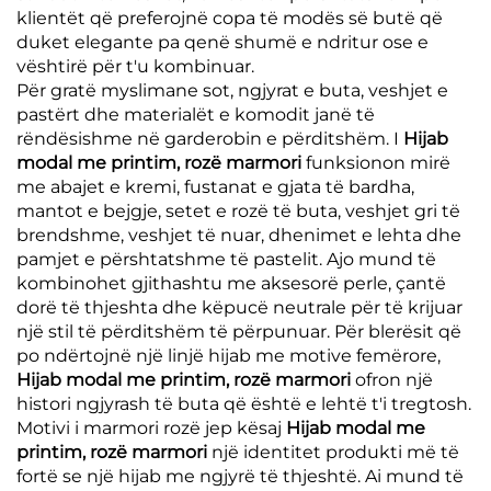
klientët që preferojnë copa të modës së butë që
duket elegante pa qenë shumë e ndritur ose e
vështirë për t'u kombinuar.
Për gratë myslimane sot, ngjyrat e buta, veshjet e
pastërt dhe materialët e komodit janë të
rëndësishme në garderobin e përditshëm. I
Hijab
modal me printim, rozë marmori
funksionon mirë
me abajet e kremi, fustanat e gjata të bardha,
mantot e bejgje, setet e rozë të buta, veshjet gri të
brendshme, veshjet të nuar, dhenimet e lehta dhe
pamjet e përshtatshme të pastelit. Ajo mund të
kombinohet gjithashtu me aksesorë perle, çantë
dorë të thjeshta dhe këpucë neutrale për të krijuar
një stil të përditshëm të përpunuar. Për blerësit që
po ndërtojnë një linjë hijab me motive femërore,
Hijab modal me printim, rozë marmori
ofron një
histori ngjyrash të buta që është e lehtë t'i tregtosh.
Motivi i marmori rozë jep kësaj
Hijab modal me
printim, rozë marmori
një identitet produkti më të
fortë se një hijab me ngjyrë të thjeshtë. Ai mund të