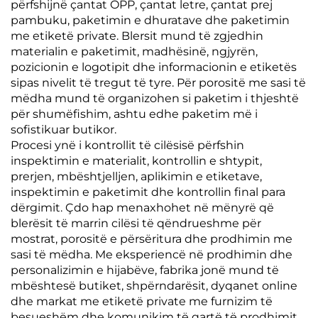
përfshijnë çantat OPP, çantat letre, çantat prej
pambuku, paketimin e dhuratave dhe paketimin
me etiketë private. Blersit mund të zgjedhin
materialin e paketimit, madhësinë, ngjyrën,
pozicionin e logotipit dhe informacionin e etiketës
sipas nivelit të tregut të tyre. Për porositë me sasi të
mëdha mund të organizohen si paketim i thjeshtë
për shumëfishim, ashtu edhe paketim më i
sofistikuar butikor.
Procesi ynë i kontrollit të cilësisë përfshin
inspektimin e materialit, kontrollin e shtypit,
prerjen, mbështjelljen, aplikimin e etiketave,
inspektimin e paketimit dhe kontrollin final para
dërgimit. Çdo hap menaxhohet në mënyrë që
blerësit të marrin cilësi të qëndrueshme për
mostrat, porositë e përsëritura dhe prodhimin me
sasi të mëdha. Me eksperiencë në prodhimin dhe
personalizimin e hijabëve, fabrika jonë mund të
mbështesë butiket, shpërndarësit, dyqanet online
dhe markat me etiketë private me furnizim të
besueshëm dhe komunikim të qartë të prodhimit.