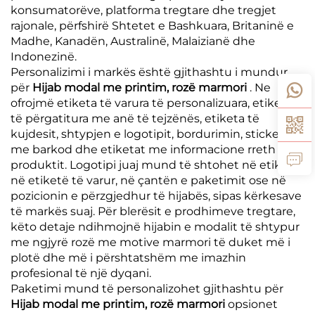
konsumatorëve, platforma tregtare dhe tregjet
rajonale, përfshirë Shtetet e Bashkuara, Britaninë e
Madhe, Kanadën, Australinë, Malaizianë dhe
Indonezinë.
Personalizimi i markës është gjithashtu i mundur
për
Hijab modal me printim, rozë marmori
. Ne
ofrojmë etiketa të varura të personalizuara, etiketa
të përgatitura me anë të tejzënës, etiketa të
kujdesit, shtypjen e logotipit, bordurimin, stickerët
me barkod dhe etiketat me informacione rreth
produktit. Logotipi juaj mund të shtohet në etiketë,
në etiketë të varur, në çantën e paketimit ose në
pozicionin e përzgjedhur të hijabës, sipas kërkesave
të markës suaj. Për blerësit e prodhimeve tregtare,
këto detaje ndihmojnë hijabin e modalit të shtypur
me ngjyrë rozë me motive marmori të duket më i
plotë dhe më i përshtatshëm me imazhin
profesional të një dyqani.
Paketimi mund të personalizohet gjithashtu për
Hijab modal me printim, rozë marmori
opsionet