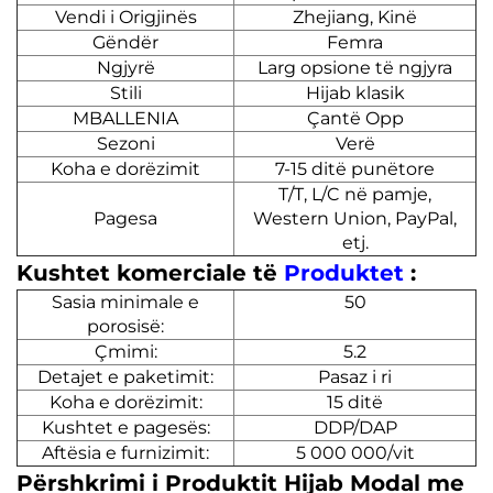
Vendi i Origjinës
Zhejiang, Kinë
Gëndër
Femra
Ngjyrë
Larg opsione të ngjyra
Stili
Hijab klasik
MBALLENIA
Çantë Opp
Sezoni
Verë
Koha e dorëzimit
7-15 ditë punëtore
T/T, L/C në pamje,
Pagesa
Western Union, PayPal,
etj.
Kushtet komerciale të
Produktet
:
Sasia minimale e
50
porosisë:
Çmimi:
5.2
Detajet e paketimit:
Pasaz i ri
Koha e dorëzimit:
15 ditë
Kushtet e pagesës:
DDP/DAP
Aftësia e furnizimit:
5 000 000/vit
Përshkrimi i Produktit Hijab Modal me