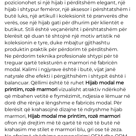
pozicionohet si një hijab i përditshëm elegant, një
hijab i shtypur femëror, një aksesor i përshtatshëm i
butë luks, një artikull i koleksionit të pranverës dhe
verës, ose një hijab gati për dhurim për klientët e
butikut. Stili është veçanërisht i përshtatshëm për
blerësit që duan të shtojnë një motiv artistik në
koleksionin e tyre, duke mbajtur gjithashtu
produktin praktik për përdorim të përditshëm.
Ne përdorim teknika profesionale shtypi për të
treguar qartë teksturën e marmori në fabricën
modal. Kalimi i ngjyrave është i butë, vijat janë
natyrale dhe efekti i përgjithshëm i shtypit është i
balancuar. Qëllimi është të ruhet
Hijab modal me
printim, rozë marmori
vizualisht atraktiv ndërkohë
që mbahen vetitë e frymëzimit, ndjesia e lëmuar në
dorë dhe rënja e lëngshme e fabricës modal. Për
blerësit që krahasojnë dizajne të ndryshme hijab
marmori,
Hijab modal me printim, rozë marmori
ofron një drejtim më të qartë të rozë të butë në
krahasim me stilet e marmori blu, gri ose të zeza.