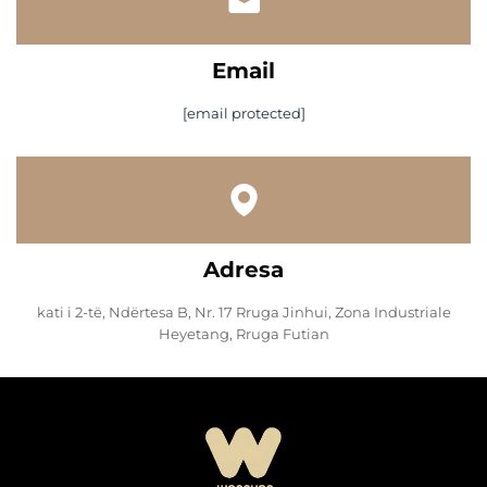
Email
[email protected]
Adresa
kati i 2-të, Ndërtesa B, Nr. 17 Rruga Jinhui, Zona Industriale
Heyetang, Rruga Futian