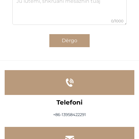
0/1000
Dërgo
Telefoni
+86-13958422291