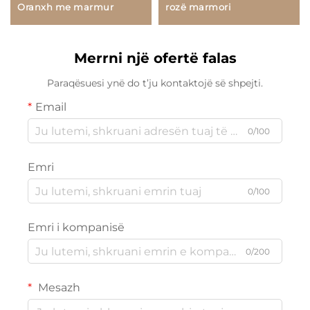
Oranxh me marmur
rozë marmori
Merrni një ofertë falas
Paraqësuesi ynë do t’ju kontaktojë së shpejti.
Email
0/100
Emri
0/100
Emri i kompanisë
0/200
Mesazh