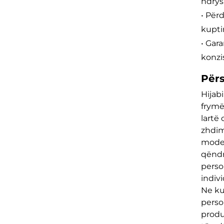
ndrys
• Për
kupti
• Gara
konzi
Përs
Hijab
frymë
lartë 
zhdim
modes
qëndr
perso
indivi
Ne ku
perso
produ