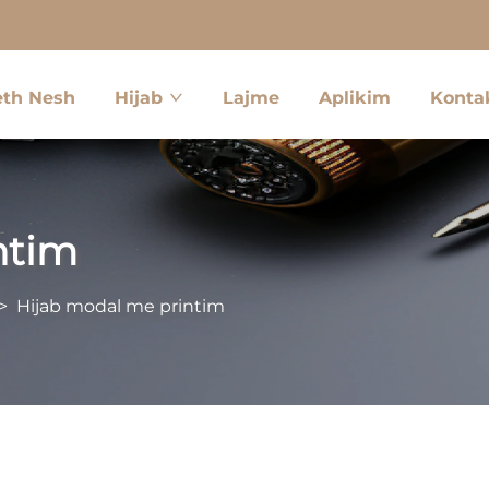
eth Nesh
Hijab
Lajme
Aplikim
Konta
ntim
>
Hijab modal me printim