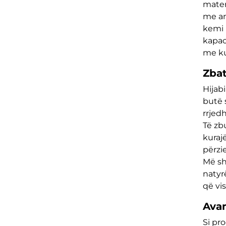
materi
me an
kemi 
kapaci
me ku
Zba
Hijab
butë s
rrjed
Të zb
kuraj
përzi
Më sh
natyr
që vi
Ava
Si pr