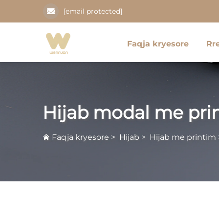
[email protected]
Faqja kryesore
Rr
Hijab modal me pri
Faqja kryesore
>
Hijab
>
Hijab me printim