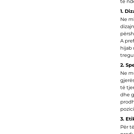
të nd
1. Di
Ne mb
dizajn
përsh
A pre
hijab
tregu
2. Sp
Ne mu
gjerë
të tj
dhe g
prodh
pozic
3. Et
Për t