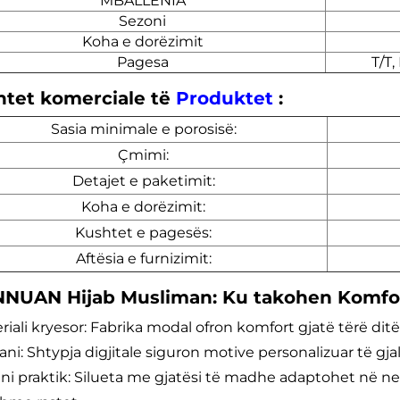
MBALLENIA
Sezoni
Koha e dorëzimit
Pagesa
T/T,
htet komerciale të
Produktet
:
Sasia minimale e porosisë:
Çmimi:
Detajet e paketimit:
Koha e dorëzimit:
Kushtet e pagesës:
Aftësia e furnizimit:
NUAN Hijab Musliman: Ku takohen Komfort
eriali kryesor: Fabrika modal ofron komfort gjatë tërë dit
izani: Shtypja digjitale siguron motive personalizuar të g
ajni praktik: Silueta me gjatësi të madhe adaptohet në ne