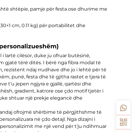
htë shtëpie, pamje për festa ose dhurime me
×30×1 cm, 0.11 kg) për portabilitet dhe
i personalizueshëm)
 lartë cilësor, duke ju ofruar butësinë,
jatë tërë ditës. I bërë nga fibra modal të
n, rezistent ndaj rrudhave dhe jo i lehtë për të
m, punë, festa dhe të gjitha rastet e tjera të
e t’u jepen ngjyra e gjallë, qartësi dhe
sh, gradient, katrore ose çdo motif tjetër i
uke shtuar një prekje elegancë dhe
randaj ofrojmë shërbime të përgjithshme të
rsonalizuara në çdo detajl. Nga dizajni i
 personalizimit me një vend për t'ju ndihmuar