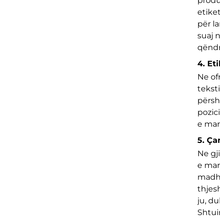
produ
etike
për l
suaj 
qëndr
4. Et
Ne of
tekst
përsh
pozic
e mar
5. Ça
Ne gj
e mar
madhë
thjes
ju, d
Shtui