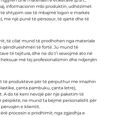
gjyrën dhe materialin e etiketave (p.sh.,
 suaj, informacionin mbi produktin, udhëzimet
nd të shtypim ose të mbajmë logon e markës
), me një punë të përsosur, të qartë dhe të
mit, të cilat mund të prodhohen nga materiale
 me qëndrueshmëri të fortë. Ju mund të
ave të tejitura, dhe ne do t’i sewojmë ato në
e theksuar më tej profesionalizmin dhe ndjenjën
it të produkteve për të përputhur me imazhin
plastike, çanta pambuku, çanta letre),
. A do të keni nevojë për një paketim të
 të përpiktë, ne mund ta bëjmë personalisht për
ërvojën e klientit.
n tërë procesin e prodhimit, nga zgjedhja e