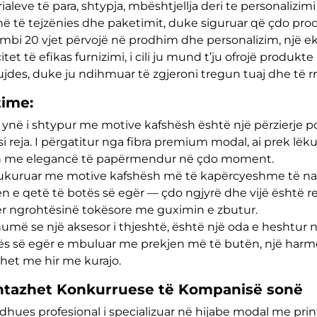
aleve të para, shtypja, mbështjellja deri te personalizimi
ë të tejzënies dhe paketimit, duke siguruar që çdo produ
mbi 20 vjet përvojë në prodhim dhe personalizim, një eki
tet të efikas furnizimi, i cili ju mund t’ju ofrojë produkt
jdes, duke ju ndihmuar të zgjeroni tregun tuaj dhe të r
time:
i ynë i shtypur me motive kafshësh është një përzierje p
i reja. I përgatitur nga fibra premium modal, ai prek lëkurë
h me elegancë të papërmendur në çdo moment.
ukuruar me motive kafshësh më të kapërcyeshme të natyrë
ën e qetë të botës së egër — çdo ngjyrë dhe vijë është 
er ngrohtësinë tokësore me guximin e zbutur.
umë se një aksesor i thjeshtë, është një oda e heshtur 
ës së egër e mbuluar me prekjen më të butën, një harmo
shet me hir me kurajo.
ntazhet Konkurruese të Kompanisë sonë
odhues profesional i specializuar në hijabe modal me pri