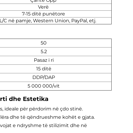
Çantë Opp
Verë
7-15 ditë punëtore
 L/C në pamje, Western Union, PayPal, etj.
50
5.2
Pasaz i ri
15 ditë
DDP/DAP
5 000 000/vit
i dhe Estetika
ës, ideale për përdorim në çdo stinë.
jallëra dhe të qëndrueshme kohët e gjata.
vojat e ndryshme të stilizimit dhe në