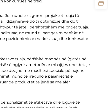
zh konkurrues në treg.
. Ju mund të siguroni projektet tuaja të
al i dizajnerëve do t'i optimizojë dhe do t'i
shtypur të jetë i përshtatshëm me pritjet tuaja.
nalizuara, ne mund t'i paraqesim perfekt në
 me pozicionimin e markës suaj dhe kërkesat e
kesave tuaja, përfshirë madhësinë (gjatësinë,
ërisë së ngjyrës, metodën e mbajtjes dhe detaje
e apo dizajne me madhësi speciale për rajone
dhimit mund të rregullojë parametrat e
uruar që produktet të jenë sa më afër
personalizimit të etiketave dhe logove të