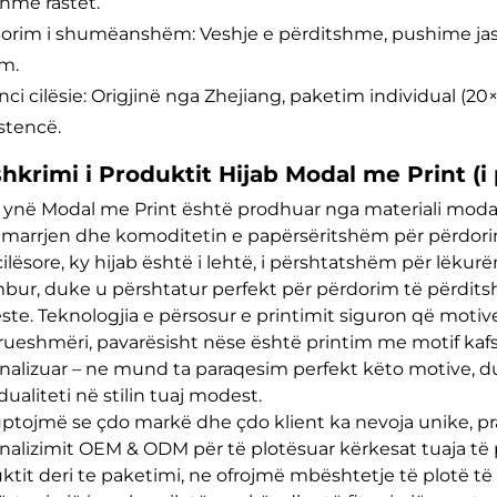
hme rastet.
dorim i shumëanshëm: Veshje e përditshme, pushime jas
m.
nci cilësie: Origjinë nga Zhejiang, paketim individual (20
stencë.
hkrimi i Produktit Hijab Modal me Print (
i ynë Modal me Print është prodhuar nga materiali modal i
marrjen dhe komoditetin e papërsëritshëm për përdorim g
cilësore, ky hijab është i lehtë, i përshtatshëm për lëkurë
bur, duke u përshtatur perfekt për përdorim të përditshë
te. Teknologjia e përsosur e printimit siguron që motivev
ueshmëri, pavarësisht nëse është printim me motif kafshë
nalizuar – ne mund ta paraqesim perfekt këto motive, d
dualiteti në stilin tuaj modest.
ptojmë se çdo markë dhe çdo klient ka nevoja unike, p
nalizimit OEM & ODM për të plotësuar kërkesat tuaja të pe
ktit deri te paketimi, ne ofrojmë mbështetje të plotë të