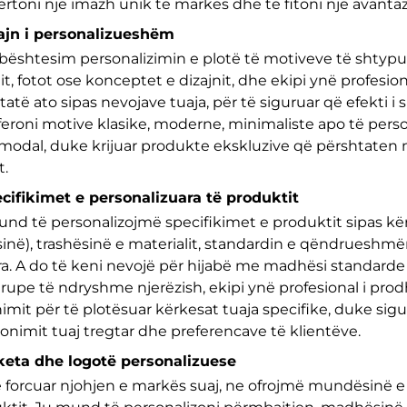
ërtoni një imazh unik të markës dhe të fitoni një avanta
zajn i personalizueshëm
ështesim personalizimin e plotë të motiveve të shtypura
it, fotot ose konceptet e dizajnit, dhe ekipi ynë profesion
tatë ato sipas nevojave tuaja, për të siguruar që efekti i 
feroni motive klasike, moderne, minimaliste apo të perso
 modal, duke krijuar produkte ekskluzive që përshtaten
t.
ecifikimet e personalizuara të produktit
nd të personalizojmë specifikimet e produktit sipas kër
sinë), trashësinë e materialit, standardin e qëndrueshm
era. A do të keni nevojë për hijabë me madhësi standard
rupe të ndryshme njerëzish, ekipi ynë profesional i pro
imit për të plotësuar kërkesat tuaja specifike, duke sig
ionimit tuaj tregtar dhe preferencave të klientëve.
iketa dhe logotë personalizuese
ë forcuar njohjen e markës suaj, ne ofrojmë mundësinë e 