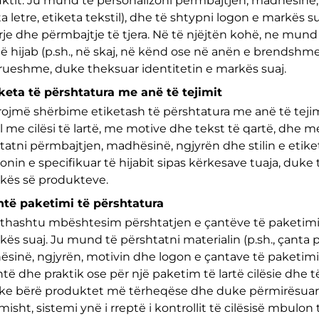
ktit. Ju mund të personalizoni përmbajtjen, madhësinë, n
ta letre, etiketa tekstil), dhe të shtypni logon e markës
arje dhe përmbajtje të tjera. Në të njëjtën kohë, ne mu
në hijab (p.sh., në skaj, në kënd ose në anën e brendshme
ueshme, duke theksuar identitetin e markës suaj.
iketa të përshtatura me anë të tejimit
rojmë shërbime etiketash të përshtatura me anë të teji
il me cilësi të lartë, me motive dhe tekst të qartë, dhe
tatni përmbajtjen, madhësinë, ngjyrën dhe stilin e etiket
ionin e specifikuar të hijabit sipas kërkesave tuaja, duk
kës së produkteve.
ntë paketimi të përshtatura
ithashtu mbështesim përshtatjen e çantëve të paketim
kës suaj. Ju mund të përshtatni materialin (p.sh., çanta 
sinë, ngjyrën, motivin dhe logon e çantave të paketimit
htë dhe praktik ose për një paketim të lartë cilësie dhe
uke bërë produktet më tërheqëse dhe duke përmirësuar p
misht, sistemi ynë i rreptë i kontrollit të cilësisë mbulo