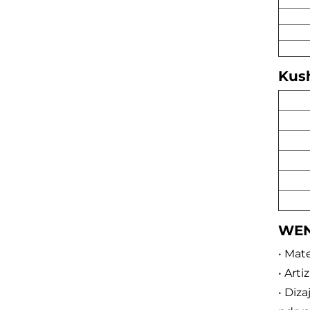
Kus
WEN
• Mat
• Art
• Diz