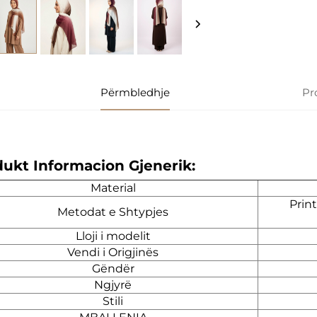
Përmbledhje
Pr
ukt Informacion Gjenerik:
Material
Print
Metodat e Shtypjes
Lloji i modelit
Vendi i Origjinës
Gëndër
Ngjyrë
Stili