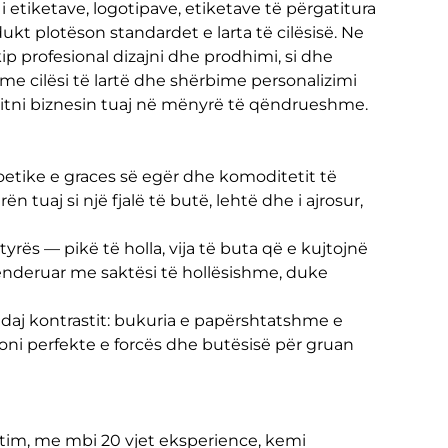
 i etiketave, logotipave, etiketave të përgatitura
kt plotëson standardet e larta të cilësisë. Ne
p profesional dizajni dhe prodhimi, si dhe
e me cilësi të lartë dhe shërbime personalizimi
ritni biznesin tuaj në mënyrë të qëndrueshme.
oetike e graces së egër dhe komoditetit të
n tuaj si një fjalë të butë, lehtë dhe i ajrosur,
s — pikë të holla, vija të buta që e kujtojnë
renderuar me saktësi të hollësishme, duke
ndaj kontrastit: bukuria e papërshtatshme e
ni perfekte e forcës dhe butësisë për gruan
ntim, me mbi 20 vjet eksperience, kemi