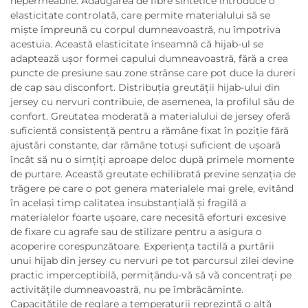
nepermeabile. Adăugarea de fibre sintetice introduce o
elasticitate controlată, care permite materialului să se
miște împreună cu corpul dumneavoastră, nu împotriva
acestuia. Această elasticitate înseamnă că hijab-ul se
adaptează ușor formei capului dumneavoastră, fără a crea
puncte de presiune sau zone strânse care pot duce la dureri
de cap sau disconfort. Distribuția greutății hijab-ului din
jersey cu nervuri contribuie, de asemenea, la profilul său de
confort. Greutatea moderată a materialului de jersey oferă
suficientă consistență pentru a rămâne fixat în poziție fără
ajustări constante, dar rămâne totuși suficient de ușoară
încât să nu o simțiți aproape deloc după primele momente
de purtare. Această greutate echilibrată previne senzația de
trăgere pe care o pot genera materialele mai grele, evitând
în același timp calitatea insubstanțială și fragilă a
materialelor foarte ușoare, care necesită eforturi excesive
de fixare cu agrafe sau de stilizare pentru a asigura o
acoperire corespunzătoare. Experiența tactilă a purtării
unui hijab din jersey cu nervuri pe tot parcursul zilei devine
practic imperceptibilă, permițându-vă să vă concentrați pe
activitățile dumneavoastră, nu pe îmbrăcăminte.
Capacitățile de reglare a temperaturii reprezintă o altă