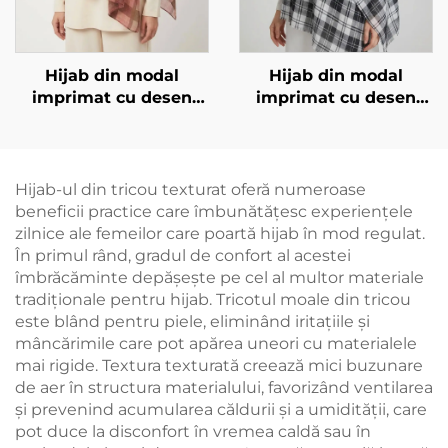
Hijab din modal
Hijab din modal
imprimat cu desen
imprimat cu desen
pătrat, roz
pătrat, negru și alb
Hijab-ul din tricou texturat oferă numeroase
beneficii practice care îmbunătățesc experiențele
zilnice ale femeilor care poartă hijab în mod regulat.
În primul rând, gradul de confort al acestei
îmbrăcăminte depășește pe cel al multor materiale
tradiționale pentru hijab. Tricotul moale din tricou
este blând pentru piele, eliminând iritațiile și
mâncărimile care pot apărea uneori cu materialele
mai rigide. Textura texturată creează mici buzunare
de aer în structura materialului, favorizând ventilarea
și prevenind acumularea căldurii și a umidității, care
pot duce la disconfort în vremea caldă sau în