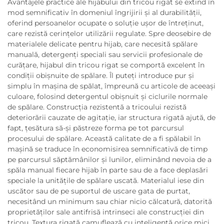
Avantajele practice ale hijabului din tricou rigat se extind în
mod semnificativ în domeniul îngrijirii și al durabilității,
oferind persoanelor ocupate o soluție ușor de întreținut,
care rezistă cerințelor utilizării regulate. Spre deosebire de
materialele delicate pentru hijab, care necesită spălare
manuală, detergenți speciali sau servicii profesionale de
curățare, hijabul din tricou rigat se comportă excelent în
condiții obișnuite de spălare. Îl puteți introduce pur și
simplu în mașina de spălat, împreună cu articole de aceeași
culoare, folosind detergentul obișnuit și ciclurile normale
de spălare. Construcția rezistentă a tricoului rezistă
deteriorării cauzate de agitație, iar structura rigată ajută, de
fapt, țesătura să-și păstreze forma pe tot parcursul
procesului de spălare. Această calitate de a fi spălabil în
mașină se traduce în economisirea semnificativă de timp
pe parcursul săptămânilor și lunilor, eliminând nevoia de a
spăla manual fiecare hijab în parte sau de a face deplasări
speciale la unitățile de spălare uscată. Materialul iese din
uscător sau de pe suportul de uscare gata de purtat,
necesitând un minimum sau chiar nicio călcatură, datorită
proprietăților sale antifrisă intrinseci ale construcției din
tricou. Textura rigată camuflează cu inteligență orice mici