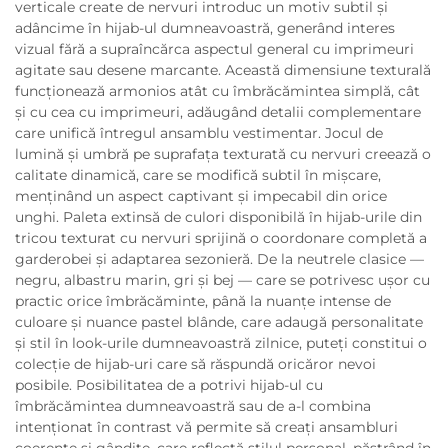
verticale create de nervuri introduc un motiv subtil și
adâncime în hijab-ul dumneavoastră, generând interes
vizual fără a supraîncărca aspectul general cu imprimeuri
agitate sau desene marcante. Această dimensiune texturală
funcționează armonios atât cu îmbrăcămintea simplă, cât
și cu cea cu imprimeuri, adăugând detalii complementare
care unifică întregul ansamblu vestimentar. Jocul de
lumină și umbră pe suprafața texturată cu nervuri creează o
calitate dinamică, care se modifică subtil în mișcare,
menținând un aspect captivant și impecabil din orice
unghi. Paleta extinsă de culori disponibilă în hijab-urile din
tricou texturat cu nervuri sprijină o coordonare completă a
garderobei și adaptarea sezonieră. De la neutrele clasice —
negru, albastru marin, gri și bej — care se potrivesc ușor cu
practic orice îmbrăcăminte, până la nuanțe intense de
culoare și nuance pastel blânde, care adaugă personalitate
și stil în look-urile dumneavoastră zilnice, puteți constitui o
colecție de hijab-uri care să răspundă oricăror nevoi
posibile. Posibilitatea de a potrivi hijab-ul cu
îmbrăcămintea dumneavoastră sau de a-l combina
intenționat în contrast vă permite să creați ansambluri