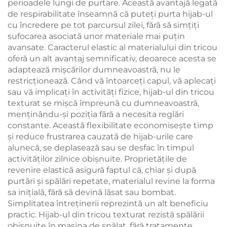
perioadele lungi de purtare. Această avantajă legată
de respirabilitate înseamnă că puteți purta hijab-ul
cu încredere pe tot parcursul zilei, fără să simțiți
sufocarea asociată unor materiale mai puțin
avansate. Caracterul elastic al materialului din tricou
oferă un alt avantaj semnificativ, deoarece acesta se
adaptează mișcărilor dumneavoastră, nu le
restricționează. Când vă întoarceți capul, vă aplecați
sau vă implicați în activități fizice, hijab-ul din tricou
texturat se mișcă împreună cu dumneavoastră,
menținându-și poziția fără a necesita reglări
constante. Această flexibilitate economisește timp
și reduce frustrarea cauzată de hijab-urile care
alunecă, se deplasează sau se desfac în timpul
activităților zilnice obișnuite. Proprietățile de
revenire elastică asigură faptul că, chiar și după
purtări și spălări repetate, materialul revine la forma
sa inițială, fără să devină lăsat sau bombat.
Simplitatea întreținerii reprezintă un alt beneficiu
practic. Hijab-ul din tricou texturat rezistă spălării
obișnuite în mașina de spălat, fără tratamente