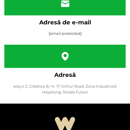
Adresă de e-mail
[email protected]
Adresă
etajul 2, Clădirea B, nr. 17 Jinhui Road, Zona Industrială
Heyetang, Strada Futian