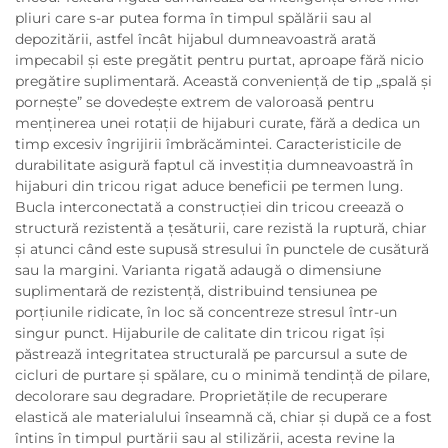
pliuri care s-ar putea forma în timpul spălării sau al
depozitării, astfel încât hijabul dumneavoastră arată
impecabil și este pregătit pentru purtat, aproape fără nicio
pregătire suplimentară. Această conveniență de tip „spală și
pornește” se dovedește extrem de valoroasă pentru
menținerea unei rotații de hijaburi curate, fără a dedica un
timp excesiv îngrijirii îmbrăcămintei. Caracteristicile de
durabilitate asigură faptul că investiția dumneavoastră în
hijaburi din tricou rigat aduce beneficii pe termen lung.
Bucla interconectată a construcției din tricou creează o
structură rezistentă a țesăturii, care rezistă la ruptură, chiar
și atunci când este supusă stresului în punctele de cusătură
sau la margini. Varianta rigată adaugă o dimensiune
suplimentară de rezistență, distribuind tensiunea pe
porțiunile ridicate, în loc să concentreze stresul într-un
singur punct. Hijaburile de calitate din tricou rigat își
păstrează integritatea structurală pe parcursul a sute de
cicluri de purtare și spălare, cu o minimă tendință de pilare,
decolorare sau degradare. Proprietățile de recuperare
elastică ale materialului înseamnă că, chiar și după ce a fost
întins în timpul purtării sau al stilizării, acesta revine la