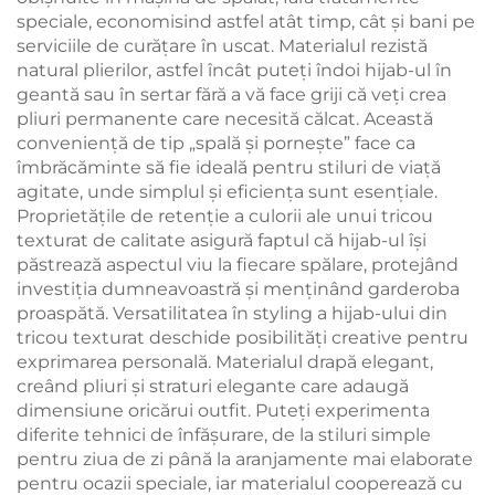
speciale, economisind astfel atât timp, cât și bani pe
serviciile de curățare în uscat. Materialul rezistă
natural plierilor, astfel încât puteți îndoi hijab-ul în
geantă sau în sertar fără a vă face griji că veți crea
pliuri permanente care necesită călcat. Această
conveniență de tip „spală și pornește” face ca
îmbrăcăminte să fie ideală pentru stiluri de viață
agitate, unde simplul și eficiența sunt esențiale.
Proprietățile de retenție a culorii ale unui tricou
texturat de calitate asigură faptul că hijab-ul își
păstrează aspectul viu la fiecare spălare, protejând
investiția dumneavoastră și menținând garderoba
proaspătă. Versatilitatea în styling a hijab-ului din
tricou texturat deschide posibilități creative pentru
exprimarea personală. Materialul drapă elegant,
creând pliuri și straturi elegante care adaugă
dimensiune oricărui outfit. Puteți experimenta
diferite tehnici de înfășurare, de la stiluri simple
pentru ziua de zi până la aranjamente mai elaborate
pentru ocazii speciale, iar materialul cooperează cu