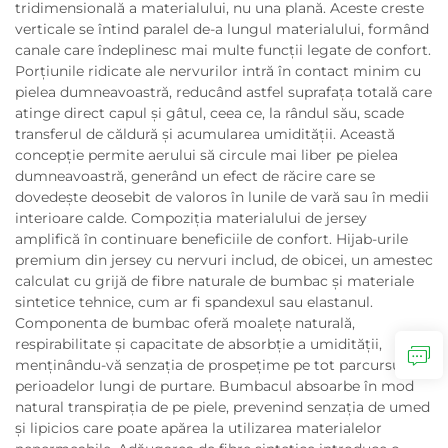
tridimensională a materialului, nu una plană. Aceste creste
verticale se întind paralel de-a lungul materialului, formând
canale care îndeplinesc mai multe funcții legate de confort.
Porțiunile ridicate ale nervurilor intră în contact minim cu
pielea dumneavoastră, reducând astfel suprafața totală care
atinge direct capul și gâtul, ceea ce, la rândul său, scade
transferul de căldură și acumularea umidității. Această
concepție permite aerului să circule mai liber pe pielea
dumneavoastră, generând un efect de răcire care se
dovedește deosebit de valoros în lunile de vară sau în medii
interioare calde. Compoziția materialului de jersey
amplifică în continuare beneficiile de confort. Hijab-urile
premium din jersey cu nervuri includ, de obicei, un amestec
calculat cu grijă de fibre naturale de bumbac și materiale
sintetice tehnice, cum ar fi spandexul sau elastanul.
Componenta de bumbac oferă moalețe naturală,
respirabilitate și capacitate de absorbție a umidității,
menținându-vă senzația de prospețime pe tot parcursul
perioadelor lungi de purtare. Bumbacul absoarbe în mod
natural transpirația de pe piele, prevenind senzația de umed
și lipicios care poate apărea la utilizarea materialelor