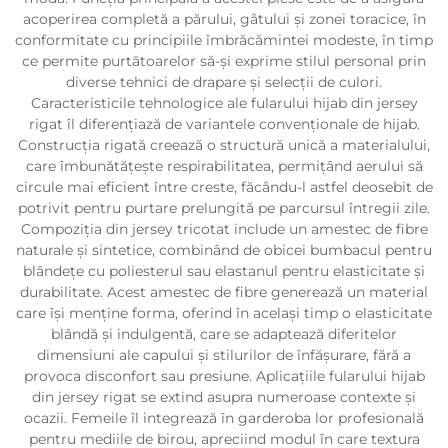
acoperirea completă a părului, gâtului și zonei toracice, în
conformitate cu principiile îmbrăcămintei modeste, în timp
ce permite purtătoarelor să-și exprime stilul personal prin
diverse tehnici de drapare și selecții de culori.
Caracteristicile tehnologice ale fularului hijab din jersey
rigat îl diferențiază de variantele convenționale de hijab.
Construcția rigată creează o structură unică a materialului,
care îmbunătățește respirabilitatea, permițând aerului să
circule mai eficient între creste, făcându-l astfel deosebit de
potrivit pentru purtare prelungită pe parcursul întregii zile.
Compoziția din jersey tricotat include un amestec de fibre
naturale și sintetice, combinând de obicei bumbacul pentru
blândețe cu poliesterul sau elastanul pentru elasticitate și
durabilitate. Acest amestec de fibre generează un material
care își menține forma, oferind în același timp o elasticitate
blândă și indulgentă, care se adaptează diferitelor
dimensiuni ale capului și stilurilor de înfășurare, fără a
provoca disconfort sau presiune. Aplicațiile fularului hijab
din jersey rigat se extind asupra numeroase contexte și
ocazii. Femeile îl integrează în garderoba lor profesională
pentru mediile de birou, apreciind modul în care textura