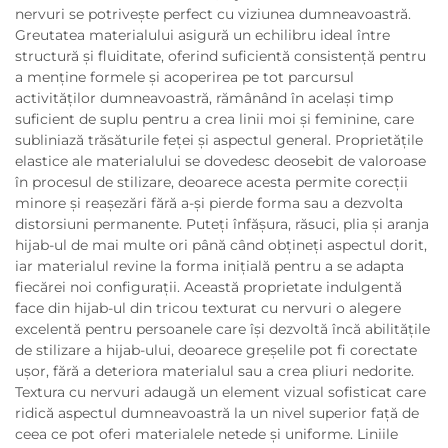
nervuri se potrivește perfect cu viziunea dumneavoastră.
Greutatea materialului asigură un echilibru ideal între
structură și fluiditate, oferind suficientă consistență pentru
a menține formele și acoperirea pe tot parcursul
activităților dumneavoastră, rămânând în același timp
suficient de suplu pentru a crea linii moi și feminine, care
subliniază trăsăturile feței și aspectul general. Proprietățile
elastice ale materialului se dovedesc deosebit de valoroase
în procesul de stilizare, deoarece acesta permite corecții
minore și reașezări fără a-și pierde forma sau a dezvolta
distorsiuni permanente. Puteți înfășura, răsuci, plia și aranja
hijab-ul de mai multe ori până când obțineți aspectul dorit,
iar materialul revine la forma inițială pentru a se adapta
fiecărei noi configurații. Această proprietate indulgentă
face din hijab-ul din tricou texturat cu nervuri o alegere
excelentă pentru persoanele care își dezvoltă încă abilitățile
de stilizare a hijab-ului, deoarece greșelile pot fi corectate
ușor, fără a deteriora materialul sau a crea pliuri nedorite.
Textura cu nervuri adaugă un element vizual sofisticat care
ridică aspectul dumneavoastră la un nivel superior față de
ceea ce pot oferi materialele netede și uniforme. Liniile