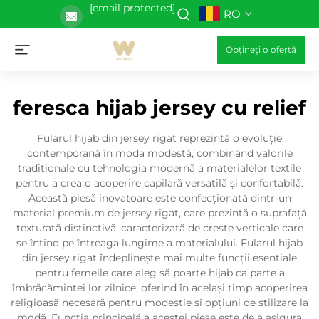
[email protected]
RO
Obțineți o ofertă
feresca hijab jersey cu relief
Fularul hijab din jersey rigat reprezintă o evoluție
contemporană în moda modestă, combinând valorile
tradiționale cu tehnologia modernă a materialelor textile
pentru a crea o acoperire capilară versatilă și confortabilă.
Această piesă inovatoare este confecționată dintr-un
material premium de jersey rigat, care prezintă o suprafață
texturată distinctivă, caracterizată de creste verticale care
se întind pe întreaga lungime a materialului. Fularul hijab
din jersey rigat îndeplinește mai multe funcții esențiale
pentru femeile care aleg să poarte hijab ca parte a
îmbrăcămintei lor zilnice, oferind în același timp acoperirea
religioasă necesară pentru modestie și opțiuni de stilizare la
modă. Funcția principală a acestei piese este de a asigura