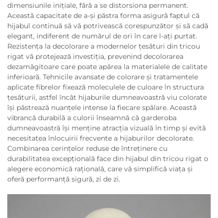
dimensiunile inițiale, fără a se distorsiona permanent.
Această capacitate de a-și păstra forma asigură faptul că
hijabul continuă să vă potrivească corespunzător și să cadă
elegant, indiferent de numărul de ori în care l-ați purtat.
Rezistența la decolorare a modernelor țesături din tricou
rigat vă protejează investiția, prevenind decolorarea
dezamăgitoare care poate apărea la materialele de calitate
inferioară. Tehnicile avansate de colorare și tratamentele
aplicate fibrelor fixează moleculele de culoare în structura
țesăturii, astfel încât hijaburile dumneavoastră viu colorate
își păstrează nuanțele intense la fiecare spălare. Această
vibrancă durabilă a culorii înseamnă că garderoba
dumneavoastră își menține atracția vizuală în timp și evită
necesitatea înlocuirii frecvente a hijaburilor decolorate.
Combinarea cerințelor reduse de întreținere cu
durabilitatea excepțională face din hijabul din tricou rigat o
alegere economică rațională, care vă simplifică viața și
oferă performanță sigură, zi de zi.