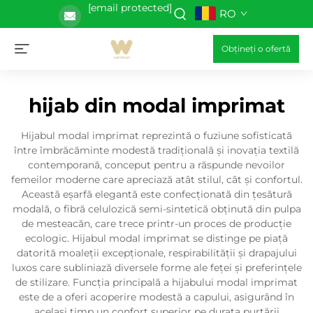
[email protected]
RO
Obțineți o ofertă
hijab din modal imprimat
Hijabul modal imprimat reprezintă o fuziune sofisticată
între îmbrăcăminte modestă tradițională și inovația textilă
contemporană, conceput pentru a răspunde nevoilor
femeilor moderne care apreciază atât stilul, cât și confortul.
Această eșarfă elegantă este confecționată din țesătură
modală, o fibră celulozică semi-sintetică obținută din pulpa
de mesteacăn, care trece printr-un proces de producție
ecologic. Hijabul modal imprimat se distinge pe piață
datorită moaleții excepționale, respirabilității și drapajului
luxos care subliniază diversele forme ale feței și preferințele
de stilizare. Funcția principală a hijabului modal imprimat
este de a oferi acoperire modestă a capului, asigurând în
același timp un confort superior pe durata purtării