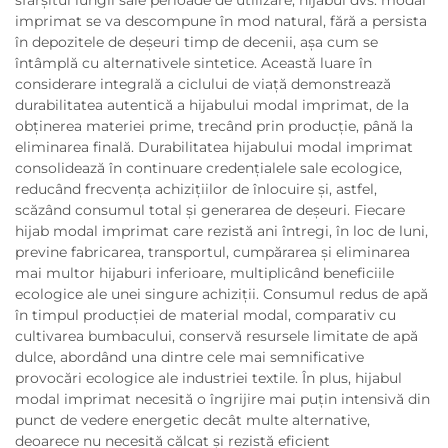
imprimat se va descompune în mod natural, fără a persista
în depozitele de deșeuri timp de decenii, așa cum se
întâmplă cu alternativele sintetice. Această luare în
considerare integrală a ciclului de viață demonstrează
durabilitatea autentică a hijabului modal imprimat, de la
obținerea materiei prime, trecând prin producție, până la
eliminarea finală. Durabilitatea hijabului modal imprimat
consolidează în continuare credențialele sale ecologice,
reducând frecvența achizițiilor de înlocuire și, astfel,
scăzând consumul total și generarea de deșeuri. Fiecare
hijab modal imprimat care rezistă ani întregi, în loc de luni,
previne fabricarea, transportul, cumpărarea și eliminarea
mai multor hijaburi inferioare, multiplicând beneficiile
ecologice ale unei singure achiziții. Consumul redus de apă
în timpul producției de material modal, comparativ cu
cultivarea bumbacului, conservă resursele limitate de apă
dulce, abordând una dintre cele mai semnificative
provocări ecologice ale industriei textile. În plus, hijabul
modal imprimat necesită o îngrijire mai puțin intensivă din
punct de vedere energetic decât multe alternative,
deoarece nu necesită călcat și rezistă eficient