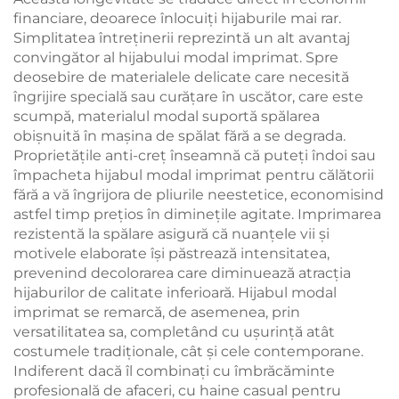
financiare, deoarece înlocuiți hijaburile mai rar.
Simplitatea întreținerii reprezintă un alt avantaj
convingător al hijabului modal imprimat. Spre
deosebire de materialele delicate care necesită
îngrijire specială sau curățare în uscător, care este
scumpă, materialul modal suportă spălarea
obișnuită în mașina de spălat fără a se degrada.
Proprietățile anti-creț înseamnă că puteți îndoi sau
împacheta hijabul modal imprimat pentru călătorii
fără a vă îngrijora de pliurile neestetice, economisind
astfel timp prețios în diminețile agitate. Imprimarea
rezistentă la spălare asigură că nuanțele vii și
motivele elaborate își păstrează intensitatea,
prevenind decolorarea care diminuează atracția
hijaburilor de calitate inferioară. Hijabul modal
imprimat se remarcă, de asemenea, prin
versatilitatea sa, completând cu ușurință atât
costumele tradiționale, cât și cele contemporane.
Indiferent dacă îl combinați cu îmbrăcăminte
profesională de afaceri, cu haine casual pentru