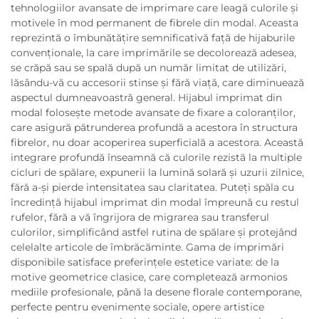
tehnologiilor avansate de imprimare care leagă culorile și
motivele în mod permanent de fibrele din modal. Aceasta
reprezintă o îmbunătățire semnificativă față de hijaburile
convenționale, la care imprimările se decolorează adesea,
se crăpă sau se spală după un număr limitat de utilizări,
lăsându-vă cu accesorii stinse și fără viață, care diminuează
aspectul dumneavoastră general. Hijabul imprimat din
modal folosește metode avansate de fixare a coloranților,
care asigură pătrunderea profundă a acestora în structura
fibrelor, nu doar acoperirea superficială a acestora. Această
integrare profundă înseamnă că culorile rezistă la multiple
cicluri de spălare, expunerii la lumină solară și uzurii zilnice,
fără a-și pierde intensitatea sau claritatea. Puteți spăla cu
încredință hijabul imprimat din modal împreună cu restul
rufelor, fără a vă îngrijora de migrarea sau transferul
culorilor, simplificând astfel rutina de spălare și protejând
celelalte articole de îmbrăcăminte. Gama de imprimări
disponibile satisface preferințele estetice variate: de la
motive geometrice clasice, care completează armonios
mediile profesionale, până la desene florale contemporane,
perfecte pentru evenimente sociale, opere artistice