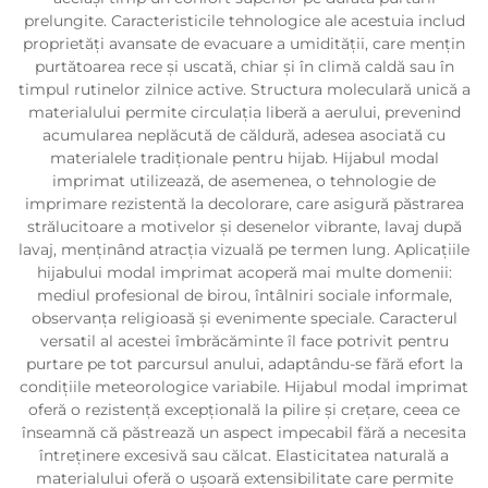
prelungite. Caracteristicile tehnologice ale acestuia includ
proprietăți avansate de evacuare a umidității, care mențin
purtătoarea rece și uscată, chiar și în climă caldă sau în
timpul rutinelor zilnice active. Structura moleculară unică a
materialului permite circulația liberă a aerului, prevenind
acumularea neplăcută de căldură, adesea asociată cu
materialele tradiționale pentru hijab. Hijabul modal
imprimat utilizează, de asemenea, o tehnologie de
imprimare rezistentă la decolorare, care asigură păstrarea
strălucitoare a motivelor și desenelor vibrante, lavaj după
lavaj, menținând atracția vizuală pe termen lung. Aplicațiile
hijabului modal imprimat acoperă mai multe domenii:
mediul profesional de birou, întâlniri sociale informale,
observanța religioasă și evenimente speciale. Caracterul
versatil al acestei îmbrăcăminte îl face potrivit pentru
purtare pe tot parcursul anului, adaptându-se fără efort la
condițiile meteorologice variabile. Hijabul modal imprimat
oferă o rezistență excepțională la pilire și crețare, ceea ce
înseamnă că păstrează un aspect impecabil fără a necesita
întreținere excesivă sau călcat. Elasticitatea naturală a
materialului oferă o ușoară extensibilitate care permite