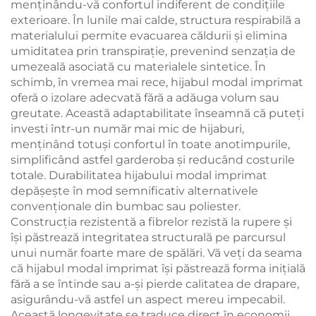
menținându-vă confortul indiferent de condițiile
exterioare. În lunile mai calde, structura respirabilă a
materialului permite evacuarea căldurii și elimina
umiditatea prin transpirație, prevenind senzația de
umezeală asociată cu materialele sintetice. În
schimb, în vremea mai rece, hijabul modal imprimat
oferă o izolare adecvată fără a adăuga volum sau
greutate. Această adaptabilitate înseamnă că puteți
investi într-un număr mai mic de hijaburi,
menținând totuși confortul în toate anotimpurile,
simplificând astfel garderoba și reducând costurile
totale. Durabilitatea hijabului modal imprimat
depășește în mod semnificativ alternativele
convenționale din bumbac sau poliester.
Construcția rezistentă a fibrelor rezistă la rupere și
își păstrează integritatea structurală pe parcursul
unui număr foarte mare de spălări. Vă veți da seama
că hijabul modal imprimat își păstrează forma inițială
fără a se întinde sau a-și pierde calitatea de drapare,
asigurându-vă astfel un aspect mereu impecabil.
Această longevitate se traduce direct în economii