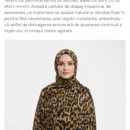
nefericite, permițându-vă să obțineți aspectul dorit cu un
efort minim. Această calitate de drapaj înseamnă, de
asemenea, că materialul se așează natural și rămâne fixat în
poziție fără necesitatea unei reglări constante, eliberându-
vă astfel de distragerea provocată de ajustarea continuă a
hijab-ului în timpul zilelor agitate.