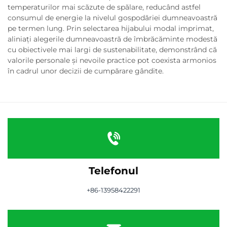
temperaturilor mai scăzute de spălare, reducând astfel
consumul de energie la nivelul gospodăriei dumneavoastră
pe termen lung. Prin selectarea hijabului modal imprimat,
aliniați alegerile dumneavoastră de îmbrăcăminte modestă
cu obiectivele mai largi de sustenabilitate, demonstrând că
valorile personale și nevoile practice pot coexista armonios
în cadrul unor decizii de cumpărare gândite.
Telefonul
+86-13958422291