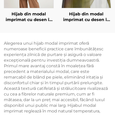
Hijab din modal
Hijab din modal
imprimat cu desen în
imprimat cu desen în
degradare
degradare
Alegerea unui hijab modal imprimat oferă
numeroase beneficii practice care îmbunătățesc
experiența zilnică de purtare și asigură o valoare
excepțională pentru investiția dumneavoastră.
Primul mare avantaj constă în moalețea fără
precedent a materialului modal, care este
remarcabil de blând pe piele, eliminând iritația și
disconfortul chiar și în timpul purtării prelungite.
Această textură catifelată și strălucitoare rivalizează
cu cea a fibrelor naturale premium, cum ar fi
mătasea, dar la un preț mai accesibil, făcând luxul
disponibil unui public mai larg. Hijabul modal
imprimat reglează în mod natural temperatura,