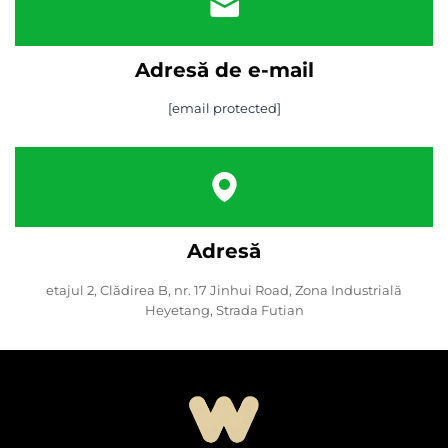
Adresă de e-mail
[email protected]
Adresă
etajul 2, Clădirea B, nr. 17 Jinhui Road, Zona Industrială
Heyetang, Strada Futian