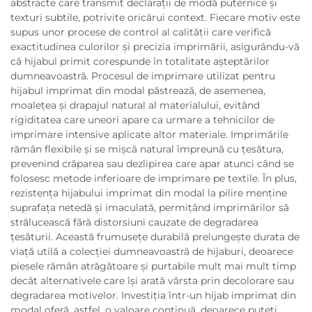
abstracte care transmit declarații de modă puternice și
texturi subtile, potrivite oricărui context. Fiecare motiv este
supus unor procese de control al calității care verifică
exactitudinea culorilor și precizia imprimării, asigurându-vă
că hijabul primit corespunde în totalitate așteptărilor
dumneavoastră. Procesul de imprimare utilizat pentru
hijabul imprimat din modal păstrează, de asemenea,
moalețea și drapajul natural al materialului, evitând
rigiditatea care uneori apare ca urmare a tehnicilor de
imprimare intensive aplicate altor materiale. Imprimările
rămân flexibile și se mișcă natural împreună cu țesătura,
prevenind crăparea sau dezlipirea care apar atunci când se
folosesc metode inferioare de imprimare pe textile. În plus,
rezistența hijabului imprimat din modal la pilire menține
suprafața netedă și imaculată, permițând imprimărilor să
strălucească fără distorsiuni cauzate de degradarea
țesăturii. Această frumusețe durabilă prelungește durata de
viață utilă a colecției dumneavoastră de hijaburi, deoarece
piesele rămân atrăgătoare și purtabile mult mai mult timp
decât alternativele care își arată vârsta prin decolorare sau
degradarea motivelor. Investiția într-un hijab imprimat din
modal oferă, astfel, o valoare continuă, deoarece puteți