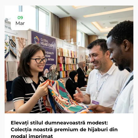
09
Mar
Elevați stilul dumneavoastră modest:
Colecția noastră premium de hijaburi din
modal imprimat