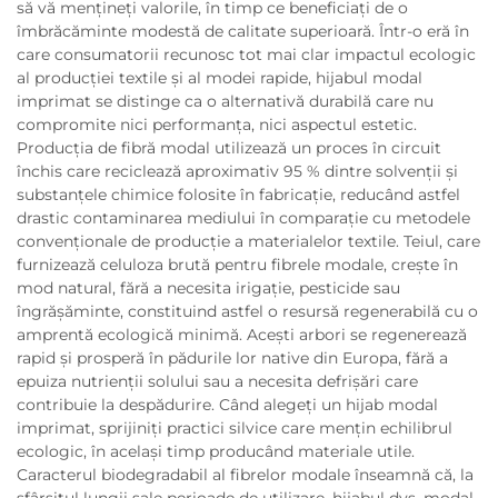
să vă mențineți valorile, în timp ce beneficiați de o
îmbrăcăminte modestă de calitate superioară. Într-o eră în
care consumatorii recunosc tot mai clar impactul ecologic
al producției textile și al modei rapide, hijabul modal
imprimat se distinge ca o alternativă durabilă care nu
compromite nici performanța, nici aspectul estetic.
Producția de fibră modal utilizează un proces în circuit
închis care reciclează aproximativ 95 % dintre solvenții și
substanțele chimice folosite în fabricație, reducând astfel
drastic contaminarea mediului în comparație cu metodele
convenționale de producție a materialelor textile. Teiul, care
furnizează celuloza brută pentru fibrele modale, crește în
mod natural, fără a necesita irigație, pesticide sau
îngrășăminte, constituind astfel o resursă regenerabilă cu o
amprentă ecologică minimă. Acești arbori se regenerează
rapid și prosperă în pădurile lor native din Europa, fără a
epuiza nutrienții solului sau a necesita defrișări care
contribuie la despădurire. Când alegeți un hijab modal
imprimat, sprijiniți practici silvice care mențin echilibrul
ecologic, în același timp producând materiale utile.
Caracterul biodegradabil al fibrelor modale înseamnă că, la
sfârșitul lungii sale perioade de utilizare, hijabul dvs. modal