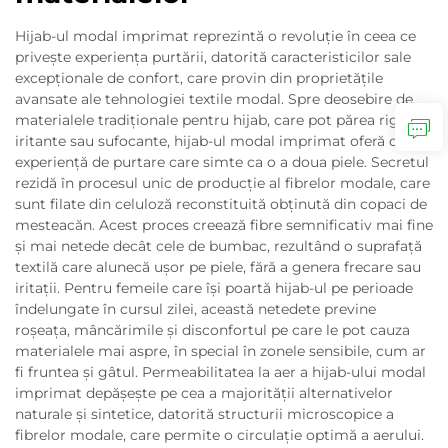
Hijab-ul modal imprimat reprezintă o revoluție în ceea ce
privește experiența purtării, datorită caracteristicilor sale
excepționale de confort, care provin din proprietățile
avansate ale tehnologiei textile modal. Spre deosebire de
materialele tradiționale pentru hijab, care pot părea rigide,
iritante sau sufocante, hijab-ul modal imprimat oferă o
experiență de purtare care simte ca o a doua piele. Secretul
rezidă în procesul unic de producție al fibrelor modale, care
sunt filate din celuloză reconstituită obținută din copaci de
mesteacăn. Acest proces creează fibre semnificativ mai fine
și mai netede decât cele de bumbac, rezultând o suprafață
textilă care alunecă ușor pe piele, fără a genera frecare sau
iritații. Pentru femeile care își poartă hijab-ul pe perioade
îndelungate în cursul zilei, această netedete previne
roșeața, mâncărimile și disconfortul pe care le pot cauza
materialele mai aspre, în special în zonele sensibile, cum ar
fi fruntea și gâtul. Permeabilitatea la aer a hijab-ului modal
imprimat depășește pe cea a majorității alternativelor
naturale și sintetice, datorită structurii microscopice a
fibrelor modale, care permite o circulație optimă a aerului.