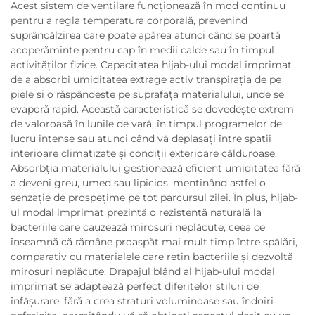
Acest sistem de ventilare funcționează în mod continuu
pentru a regla temperatura corporală, prevenind
suprâncălzirea care poate apărea atunci când se poartă
acoperăminte pentru cap în medii calde sau în timpul
activităților fizice. Capacitatea hijab-ului modal imprimat
de a absorbi umiditatea extrage activ transpirația de pe
piele și o răspândește pe suprafața materialului, unde se
evaporă rapid. Această caracteristică se dovedește extrem
de valoroasă în lunile de vară, în timpul programelor de
lucru intense sau atunci când vă deplasați între spații
interioare climatizate și condiții exterioare călduroase.
Absorbția materialului gestionează eficient umiditatea fără
a deveni greu, umed sau lipicios, menținând astfel o
senzație de prospețime pe tot parcursul zilei. În plus, hijab-
ul modal imprimat prezintă o rezistență naturală la
bacteriile care cauzează mirosuri neplăcute, ceea ce
înseamnă că rămâne proaspăt mai mult timp între spălări,
comparativ cu materialele care rețin bacteriile și dezvoltă
mirosuri neplăcute. Drapajul blând al hijab-ului modal
imprimat se adaptează perfect diferitelor stiluri de
înfășurare, fără a crea straturi voluminoase sau îndoiri