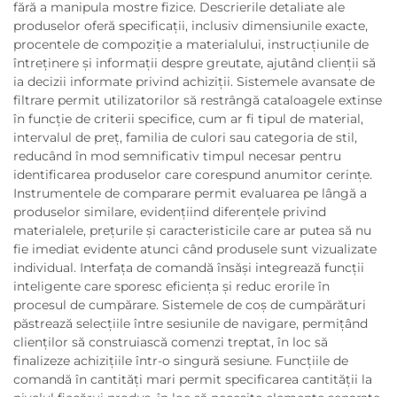
fără a manipula mostre fizice. Descrierile detaliate ale
produselor oferă specificații, inclusiv dimensiunile exacte,
procentele de compoziție a materialului, instrucțiunile de
întreținere și informații despre greutate, ajutând clienții să
ia decizii informate privind achiziții. Sistemele avansate de
filtrare permit utilizatorilor să restrângă cataloagele extinse
în funcție de criterii specifice, cum ar fi tipul de material,
intervalul de preț, familia de culori sau categoria de stil,
reducând în mod semnificativ timpul necesar pentru
identificarea produselor care corespund anumitor cerințe.
Instrumentele de comparare permit evaluarea pe lângă a
produselor similare, evidențiind diferențele privind
materialele, prețurile și caracteristicile care ar putea să nu
fie imediat evidente atunci când produsele sunt vizualizate
individual. Interfața de comandă însăși integrează funcții
inteligente care sporesc eficiența și reduc erorile în
procesul de cumpărare. Sistemele de coș de cumpărături
păstrează selecțiile între sesiunile de navigare, permițând
clienților să construiască comenzi treptat, în loc să
finalizeze achizițiile într-o singură sesiune. Funcțiile de
comandă în cantități mari permit specificarea cantității la