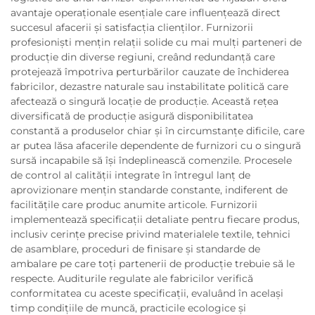
avantaje operaționale esențiale care influențează direct
succesul afacerii și satisfacția clienților. Furnizorii
profesioniști mențin relații solide cu mai mulți parteneri de
producție din diverse regiuni, creând redundanță care
protejează împotriva perturbărilor cauzate de închiderea
fabricilor, dezastre naturale sau instabilitate politică care
afectează o singură locație de producție. Această rețea
diversificată de producție asigură disponibilitatea
constantă a produselor chiar și în circumstanțe dificile, care
ar putea lăsa afacerile dependente de furnizori cu o singură
sursă incapabile să își îndeplinească comenzile. Procesele
de control al calității integrate în întregul lanț de
aprovizionare mențin standarde constante, indiferent de
facilitățile care produc anumite articole. Furnizorii
implementează specificații detaliate pentru fiecare produs,
inclusiv cerințe precise privind materialele textile, tehnici
de asamblare, proceduri de finisare și standarde de
ambalare pe care toți partenerii de producție trebuie să le
respecte. Auditurile regulate ale fabricilor verifică
conformitatea cu aceste specificații, evaluând în același
timp condițiile de muncă, practicile ecologice și