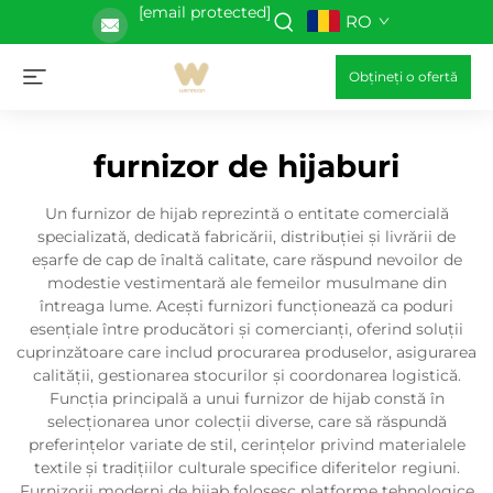
[email protected]
RO
Obțineți o ofertă
furnizor de hijaburi
Un furnizor de hijab reprezintă o entitate comercială
specializată, dedicată fabricării, distribuției și livrării de
eșarfe de cap de înaltă calitate, care răspund nevoilor de
modestie vestimentară ale femeilor musulmane din
întreaga lume. Acești furnizori funcționează ca poduri
esențiale între producători și comercianți, oferind soluții
cuprinzătoare care includ procurarea produselor, asigurarea
calității, gestionarea stocurilor și coordonarea logistică.
Funcția principală a unui furnizor de hijab constă în
selecționarea unor colecții diverse, care să răspundă
preferințelor variate de stil, cerințelor privind materialele
textile și tradițiilor culturale specifice diferitelor regiuni.
Furnizorii moderni de hijab folosesc platforme tehnologice