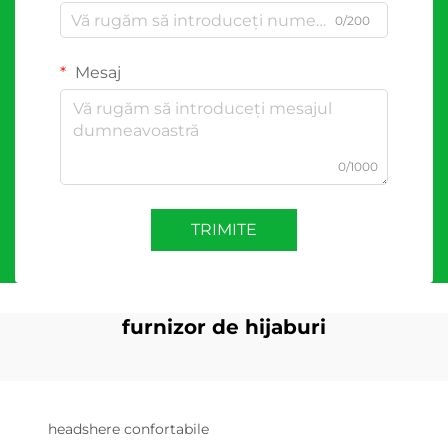
0/200
Mesaj
0/1000
TRIMITE
furnizor de hijaburi
headshere confortabile