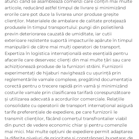
atunci când se asamblează comenzi care conțin mai multe
articole, reducând astfel timpul de livrare și minimizând
erorile care pot duce la livrarea unor produse greșite
clienților. Materialele de ambalare de calitate protejează
produsele în timpul transportului: pungi din polietilenă
previn deteriorarea cauzată de umiditate, iar cutii
exterioare rezistente suportă impacturile apărute în timpul
manipulării de către mai mulți operatori de transport.
Expertiza în logistica internațională este esențială pentru
afacerile care deservesc clienți din mai multe țări sau care
achiziționează produse de la furnizori străini. Furnizorii
experimentați de hijaburi navighează cu ușurință prin
reglementările vamale complexe, pregătind documentația
corectă pentru o trecere rapidă prin vamă și minimizând
costurile vamale prin clasificarea tarifară corespunzătoare
și utilizarea adecvată a acordurilor comerciale. Relațiile
consolidate cu operatorii de transport internațional asigură
tarife preferențiale de expediere, pe care furnizorii le
transmit clienților, făcând comerțul transfrontalier viabil
din punct de vedere economic chiar și pentru comenzile
mai mici. Mai multe opțiuni de expediere permit adaptarea
la diferite niveluri de prioritate și constrângeri bugetare: de