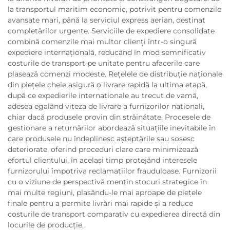
la transportul maritim economic, potrivit pentru comenzile
avansate mari, până la serviciul express aerian, destinat
completărilor urgente. Serviciile de expediere consolidate
combină comenzile mai multor clienți într-o singură
expediere internațională, reducând în mod semnificativ
costurile de transport pe unitate pentru afacerile care
plasează comenzi modeste. Rețelele de distribuție naționale
din piețele cheie asigură o livrare rapidă la ultima etapă,
după ce expedierile internaționale au trecut de vamă,
adesea egalând viteza de livrare a furnizorilor naționali,
chiar dacă produsele provin din străinătate. Procesele de
gestionare a returnărilor abordează situațiile inevitabile în
care produsele nu îndeplinesc așteptările sau sosesc
deteriorate, oferind proceduri clare care minimizează
efortul clientului, în același timp protejând interesele
furnizorului împotriva reclamațiilor frauduloase. Furnizorii
cu o viziune de perspectivă mențin stocuri strategice în
mai multe regiuni, plasându-le mai aproape de piețele
finale pentru a permite livrări mai rapide și a reduce
costurile de transport comparativ cu expedierea directă din
locurile de producție.