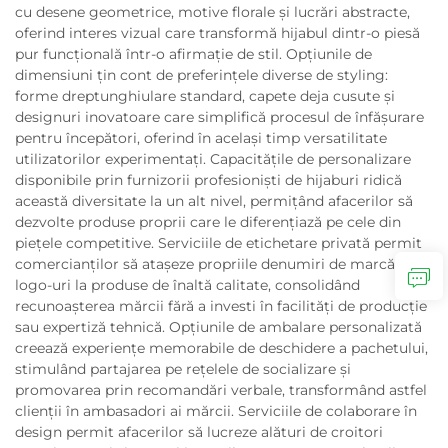
cu desene geometrice, motive florale și lucrări abstracte,
oferind interes vizual care transformă hijabul dintr-o piesă
pur funcțională într-o afirmație de stil. Opțiunile de
dimensiuni țin cont de preferințele diverse de styling:
forme dreptunghiulare standard, capete deja cusute și
designuri inovatoare care simplifică procesul de înfășurare
pentru începători, oferind în același timp versatilitate
utilizatorilor experimentați. Capacitățile de personalizare
disponibile prin furnizorii profesioniști de hijaburi ridică
această diversitate la un alt nivel, permițând afacerilor să
dezvolte produse proprii care le diferențiază pe cele din
piețele competitive. Serviciile de etichetare privată permit
comercianților să atașeze propriile denumiri de marcă și
logo-uri la produse de înaltă calitate, consolidând
recunoașterea mărcii fără a investi în facilități de producție
sau expertiză tehnică. Opțiunile de ambalare personalizată
creează experiențe memorabile de deschidere a pachetului,
stimulând partajarea pe rețelele de socializare și
promovarea prin recomandări verbale, transformând astfel
clienții în ambasadori ai mărcii. Serviciile de colaborare în
design permit afacerilor să lucreze alături de croitori