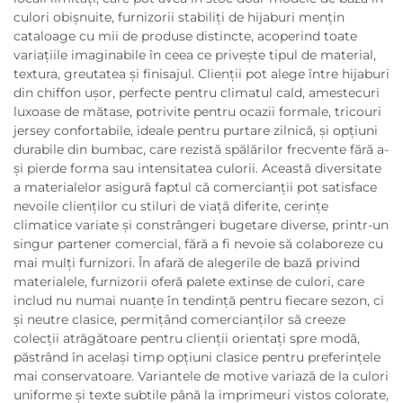
culori obișnuite, furnizorii stabiliți de hijaburi mențin
cataloage cu mii de produse distincte, acoperind toate
variațiile imaginabile în ceea ce privește tipul de material,
textura, greutatea și finisajul. Clienții pot alege între hijaburi
din chiffon ușor, perfecte pentru climatul cald, amestecuri
luxoase de mătase, potrivite pentru ocazii formale, tricouri
jersey confortabile, ideale pentru purtare zilnică, și opțiuni
durabile din bumbac, care rezistă spălărilor frecvente fără a-
și pierde forma sau intensitatea culorii. Această diversitate
a materialelor asigură faptul că comercianții pot satisface
nevoile clienților cu stiluri de viață diferite, cerințe
climatice variate și constrângeri bugetare diverse, printr-un
singur partener comercial, fără a fi nevoie să colaboreze cu
mai mulți furnizori. În afară de alegerile de bază privind
materialele, furnizorii oferă palete extinse de culori, care
includ nu numai nuanțe în tendință pentru fiecare sezon, ci
și neutre clasice, permițând comercianților să creeze
colecții atrăgătoare pentru clienții orientați spre modă,
păstrând în același timp opțiuni clasice pentru preferințele
mai conservatoare. Variantele de motive variază de la culori
uniforme și texte subtile până la imprimeuri vistos colorate,