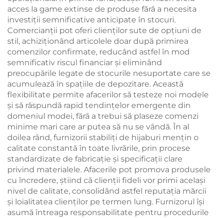
acces la game extinse de produse fără a necesita
investiții semnificative anticipate în stocuri.
Comercianții pot oferi clienților sute de opțiuni de
stil, achiziționând articolele doar după primirea
comenzilor confirmate, reducând astfel în mod
semnificativ riscul financiar și eliminând
preocupările legate de stocurile nesuportate care se
acumulează în spațiile de depozitare. Această
flexibilitate permite afacerilor să testeze noi modele
și să răspundă rapid tendințelor emergente din
domeniul modei, fără a trebui să plaseze comenzi
minime mari care ar putea să nu se vândă. În al
doilea rând, furnizorii stabiliți de hijaburi mențin o
calitate constantă în toate livrările, prin procese
standardizate de fabricație și specificații clare
privind materialele. Afacerile pot promova produsele
cu încredere, știind că clienții fideli vor primi același
nivel de calitate, consolidând astfel reputația mărcii
și loialitatea clienților pe termen lung. Furnizorul își
asumă întreaga responsabilitate pentru procedurile