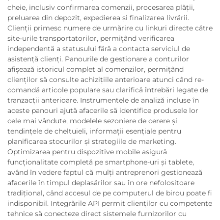
cheie, inclusiv confirmarea comenzii, procesarea plății,
preluarea din depozit, expedierea și finalizarea livrării.
Clienții primesc numere de urmărire cu linkuri directe către
site-urile transportatorilor, permițând verificarea
independentă a statusului fără a contacta serviciul de
asistență clienți. Panourile de gestionare a conturilor
afișează istoricul complet al comenzilor, permițând
clienților să consulte achizițiile anterioare atunci când re-
comandă articole populare sau clarifică întrebări legate de
tranzacții anterioare. Instrumentele de analiză incluse în
aceste panouri ajută afacerile să identifice produsele lor
cele mai vândute, modelele sezoniere de cerere și
tendințele de cheltuieli, informații esențiale pentru
planificarea stocurilor și strategiile de marketing.
Optimizarea pentru dispozitive mobile asigură
funcționalitate completă pe smartphone-uri și tablete,
având în vedere faptul că mulți antreprenori gestionează
afacerile în timpul deplasărilor sau în ore nefolositoare
tradițional, când accesul de pe computerul de birou poate fi
indisponibil. Integrările API permit clienților cu competențe
tehnice să conecteze direct sistemele furnizorilor cu