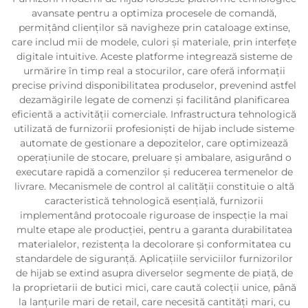
avansate pentru a optimiza procesele de comandă,
permițând clienților să navigheze prin cataloage extinse,
care includ mii de modele, culori și materiale, prin interfețe
digitale intuitive. Aceste platforme integrează sisteme de
urmărire în timp real a stocurilor, care oferă informații
precise privind disponibilitatea produselor, prevenind astfel
dezamăgirile legate de comenzi și facilitând planificarea
eficientă a activității comerciale. Infrastructura tehnologică
utilizată de furnizorii profesioniști de hijab include sisteme
automate de gestionare a depozitelor, care optimizează
operațiunile de stocare, preluare și ambalare, asigurând o
executare rapidă a comenzilor și reducerea termenelor de
livrare. Mecanismele de control al calității constituie o altă
caracteristică tehnologică esențială, furnizorii
implementând protocoale riguroase de inspecție la mai
multe etape ale producției, pentru a garanta durabilitatea
materialelor, rezistența la decolorare și conformitatea cu
standardele de siguranță. Aplicațiile serviciilor furnizorilor
de hijab se extind asupra diverselor segmente de piață, de
la proprietarii de butici mici, care caută colecții unice, până
la lanțurile mari de retail, care necesită cantități mari, cu