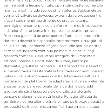
nivelul fiecărui produs, în loc să necesite elemente separate
pe linie pentru fiecare unitate, optimizând astfel comenzile
mari care pot include zeci de stiluri diferite. Șabloanele de
comandă salvate se dovedesc extrem de valoroase pentru
afaceri care mențin sortimente de stoc constante,
permițând re-comenzile cu un efort minim de introducere
a datelor. Sincronizarea în timp real a stocurilor previne
frustrarea generată de descoperirea faptului că produsele
dorite au devenit indisponibile între momentul navigării și
cel al finalizării comenzii, afișând nivelurile actuale de stoc,
care se actualizează continuu pe măsură ce alți clienți
plasează comenzi. Calculatorii integrati de livrare oferă
estimări precise ale costurilor de livrare, bazate pe
destinație, greutatea pachetului și transportatorul selectat,
eliminând taxele neașteptate la finalizarea comenzii, care ar
putea duce la abandonarea coșului. Integrarea multiplă a
portalurilor de plată permite adaptarea la diverse preferințe
și sisteme bancare regionale, de la cardurile de credit
tradiționale până la portofelele digitale, transferurile
bancare și planurile de plată în rate. Funcționalitatea de
urmărire a comenzilor oferă vizibilitate pe întreaga durată a
procesului de îndeplinire, cu notificări automate la etape