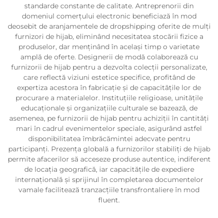
standarde constante de calitate. Antreprenorii din
domeniul comerțului electronic beneficiază în mod
deosebit de aranjamentele de dropshipping oferite de mulți
furnizori de hijab, eliminând necesitatea stocării fizice a
produselor, dar menținând în același timp o varietate
amplă de oferte. Designerii de modă colaborează cu
furnizorii de hijab pentru a dezvolta colecții personalizate,
care reflectă viziuni estetice specifice, profitând de
expertiza acestora în fabricație și de capacitățile lor de
procurare a materialelor. Instituțiile religioase, unitățile
educaționale și organizațiile culturale se bazează, de
asemenea, pe furnizorii de hijab pentru achiziții în cantități
mari în cadrul evenimentelor speciale, asigurând astfel
disponibilitatea îmbrăcămintei adecvate pentru
participanți. Prezența globală a furnizorilor stabiliți de hijab
permite afacerilor să acceseze produse autentice, indiferent
de locația geografică, iar capacitățile de expediere
internațională și sprijinul în completarea documentelor
vamale facilitează tranzacțiile transfrontaliere în mod
fluent.