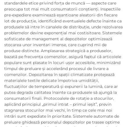
standardele etice privind forța de muncă — aspecte care
preocupa tot mai mult consumatorii conștienți. Inspectiile
pre-expediere examinează eșantioane aleatorii din fiecare
lot de producție, identificând eventualele defecte înainte ca
produsele să intre în canalele de distribuție, unde rezolvarea
problemelor devine exponențial mai costisitoare. Sistemele
sofisticate de management al depozitelor optimizează
stocarea unor inventari imense, care cuprind mii de
produse distincte. Amplasarea strategică a produselor,
bazată pe frecvența comenzilor, asigură faptul că articolele
populare sunt plasate în locuri ușor accesibile, minimizând
timpul de preluare și accelerând procesul de livrare a
comenzilor. Depozitarea în spații climatizate protejează
materialele textile delicate împotriva umidității,
fluctuațiilor de temperatură și expunerii la lumină, care ar
putea degrada calitatea înainte ca produsele să ajungă la
consumatorii finali. Protocoalele de rotație a stocurilor,
aplicând principiul „primul intrat – primul ieșit”, previn
stagnarea stocurilor mai vechi, în timp ce cele mai noi
intrări sunt expediate în prioritate. Sistemele automate de
preluare ghidează personalul depozitelor pe trasee optime