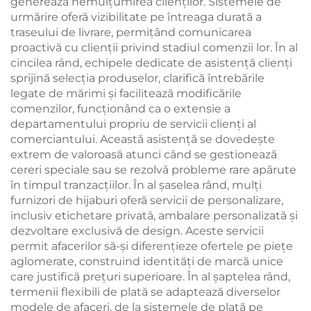
generează nemulțumirea clienților. Sistemele de
urmărire oferă vizibilitate pe întreaga durată a
traseului de livrare, permițând comunicarea
proactivă cu clienții privind stadiul comenzii lor. În al
cincilea rând, echipele dedicate de asistență clienți
sprijină selecția produselor, clarifică întrebările
legate de mărimi și facilitează modificările
comenzilor, funcționând ca o extensie a
departamentului propriu de servicii clienți al
comerciantului. Această asistență se dovedește
extrem de valoroasă atunci când se gestionează
cereri speciale sau se rezolvă probleme rare apărute
în timpul tranzacțiilor. În al șaselea rând, mulți
furnizori de hijaburi oferă servicii de personalizare,
inclusiv etichetare privată, ambalare personalizată și
dezvoltare exclusivă de design. Aceste servicii
permit afacerilor să-și diferențieze ofertele pe piețe
aglomerate, construind identități de marcă unice
care justifică prețuri superioare. În al șaptelea rând,
termenii flexibili de plată se adaptează diverselor
modele de afaceri, de la sistemele de plată pe