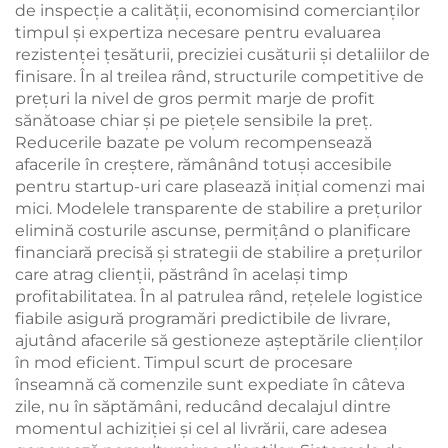
de inspecție a calității, economisind comercianților
timpul și expertiza necesare pentru evaluarea
rezistenței țesăturii, preciziei cusăturii și detaliilor de
finisare. În al treilea rând, structurile competitive de
prețuri la nivel de gros permit marje de profit
sănătoase chiar și pe piețele sensibile la preț.
Reducerile bazate pe volum recompensează
afacerile în creștere, rămânând totuși accesibile
pentru startup-uri care plasează inițial comenzi mai
mici. Modelele transparente de stabilire a prețurilor
elimină costurile ascunse, permițând o planificare
financiară precisă și strategii de stabilire a prețurilor
care atrag clienții, păstrând în același timp
profitabilitatea. În al patrulea rând, rețelele logistice
fiabile asigură programări predictibile de livrare,
ajutând afacerile să gestioneze așteptările clienților
în mod eficient. Timpul scurt de procesare
înseamnă că comenzile sunt expediate în câteva
zile, nu în săptămâni, reducând decalajul dintre
momentul achiziției și cel al livrării, care adesea