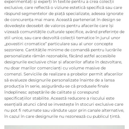
experimentați și experți în textile pentru a crea colecții
exclusive, care reflectă o viziune estetică specifică sau care
răspund segmentelor de piață specializate, adesea ignorate
de concurența mai mare. Această parteneriat în design se
dovedește deosebit de valoros pentru afacerile care își
vizează comunitățile culturale specifice, având preferințe de
stil unice, sau care dezvoltă colecții tematice în jurul unor
„povestiri cromatice” particulare sau al unor concepte
sezoniere. Cantitățile minime de comandă pentru lucrările
personalizate rămân rezonabile, făcând astfel accesibile
designurile exclusive chiar și afacerilor aflate în dezvoltare,
nu doar marilor comercianți cu volume masive de
comenzi. Serviciile de realizare a probelor permit afacerilor
să evalueze designurile personalizate înainte de a lansa
producția în serie, asigurându-se că produsele finale
îndeplinesc așteptările de calitate și corespund
specificațiilor stabilite. Această reducere a riscului este
esențială atunci când se investește în stocuri exclusive care
nu pot fi returnate sau vândute ușor prin canale alternative,
în cazul în care designurile nu rezonează cu publicul țintă.