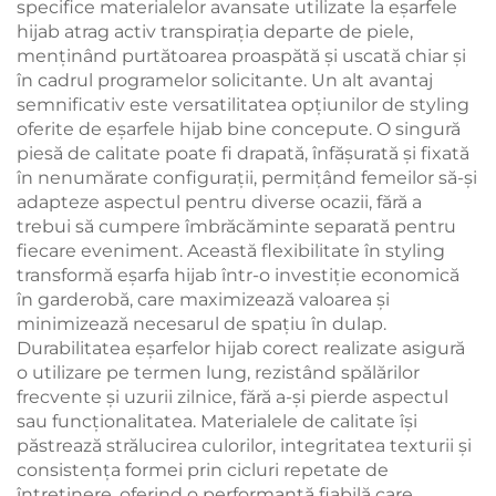
specifice materialelor avansate utilizate la eşarfele
hijab atrag activ transpirația departe de piele,
menținând purtătoarea proaspătă și uscată chiar și
în cadrul programelor solicitante. Un alt avantaj
semnificativ este versatilitatea opțiunilor de styling
oferite de eşarfele hijab bine concepute. O singură
piesă de calitate poate fi drapată, înfășurată și fixată
în nenumărate configurații, permițând femeilor să-și
adapteze aspectul pentru diverse ocazii, fără a
trebui să cumpere îmbrăcăminte separată pentru
fiecare eveniment. Această flexibilitate în styling
transformă eşarfa hijab într-o investiție economică
în garderobă, care maximizează valoarea și
minimizează necesarul de spațiu în dulap.
Durabilitatea eşarfelor hijab corect realizate asigură
o utilizare pe termen lung, rezistând spălărilor
frecvente și uzurii zilnice, fără a-și pierde aspectul
sau funcționalitatea. Materialele de calitate își
păstrează strălucirea culorilor, integritatea texturii și
consistența formei prin cicluri repetate de
întreținere, oferind o performanță fiabilă care