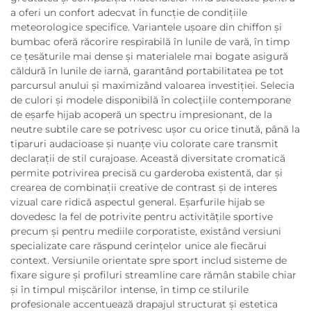
a oferi un confort adecvat în funcție de condițiile
meteorologice specifice. Variantele ușoare din chiffon și
bumbac oferă răcorire respirabilă în lunile de vară, în timp
ce țesăturile mai dense și materialele mai bogate asigură
căldură în lunile de iarnă, garantând portabilitatea pe tot
parcursul anului și maximizând valoarea investiției. Selecia
de culori și modele disponibilă în colecțiile contemporane
de eșarfe hijab acoperă un spectru impresionant, de la
neutre subtile care se potrivesc ușor cu orice tinută, până la
tiparuri audacioase și nuanțe viu colorate care transmit
declarații de stil curajoase. Această diversitate cromatică
permite potrivirea precisă cu garderoba existentă, dar și
crearea de combinații creative de contrast și de interes
vizual care ridică aspectul general. Eșarfurile hijab se
dovedesc la fel de potrivite pentru activitățile sportive
precum și pentru mediile corporatiste, existând versiuni
specializate care răspund cerințelor unice ale fiecărui
context. Versiunile orientate spre sport includ sisteme de
fixare sigure și profiluri streamline care rămân stabile chiar
și în timpul mișcărilor intense, în timp ce stilurile
profesionale accentuează drapajul structurat și estetica