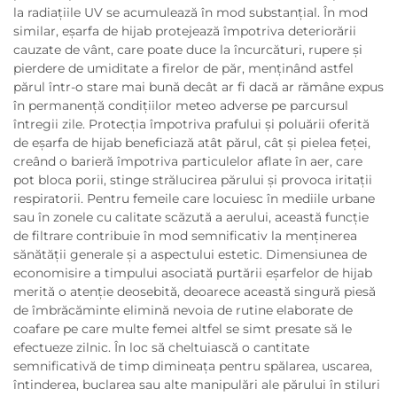
la radiațiile UV se acumulează în mod substanțial. În mod
similar, eşarfa de hijab protejează împotriva deteriorării
cauzate de vânt, care poate duce la încurcături, rupere și
pierdere de umiditate a firelor de păr, menținând astfel
părul într-o stare mai bună decât ar fi dacă ar rămâne expus
în permanență condițiilor meteo adverse pe parcursul
întregii zile. Protecția împotriva prafului și poluării oferită
de eşarfa de hijab beneficiază atât părul, cât și pielea feței,
creând o barieră împotriva particulelor aflate în aer, care
pot bloca porii, stinge strălucirea părului și provoca iritații
respiratorii. Pentru femeile care locuiesc în mediile urbane
sau în zonele cu calitate scăzută a aerului, această funcție
de filtrare contribuie în mod semnificativ la menținerea
sănătății generale și a aspectului estetic. Dimensiunea de
economisire a timpului asociată purtării eşarfelor de hijab
merită o atenție deosebită, deoarece această singură piesă
de îmbrăcăminte elimină nevoia de rutine elaborate de
coafare pe care multe femei altfel se simt presate să le
efectueze zilnic. În loc să cheltuiască o cantitate
semnificativă de timp dimineața pentru spălarea, uscarea,
întinderea, buclarea sau alte manipulări ale părului în stiluri