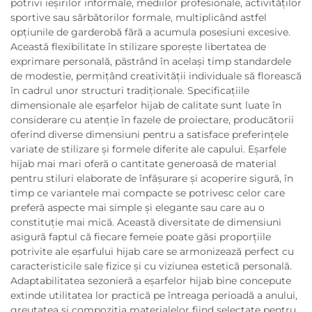
potrivi ieșirilor informale, mediilor profesionale, activităților
sportive sau sărbătorilor formale, multiplicând astfel
opțiunile de garderobă fără a acumula posesiuni excesive.
Această flexibilitate în stilizare sporește libertatea de
exprimare personală, păstrând în același timp standardele
de modestie, permițând creativității individuale să florească
în cadrul unor structuri tradiționale. Specificațiile
dimensionale ale eșarfelor hijab de calitate sunt luate în
considerare cu atenție în fazele de proiectare, producătorii
oferind diverse dimensiuni pentru a satisface preferințele
variate de stilizare și formele diferite ale capului. Eșarfele
hijab mai mari oferă o cantitate generoasă de material
pentru stiluri elaborate de înfășurare și acoperire sigură, în
timp ce variantele mai compacte se potrivesc celor care
preferă aspecte mai simple și elegante sau care au o
constituție mai mică. Această diversitate de dimensiuni
asigură faptul că fiecare femeie poate găsi proporțiile
potrivite ale eșarfului hijab care se armonizează perfect cu
caracteristicile sale fizice și cu viziunea estetică personală.
Adaptabilitatea sezonieră a eșarfelor hijab bine concepute
extinde utilitatea lor practică pe întreaga perioadă a anului,
greutatea și compoziția materialelor fiind selectate pentru