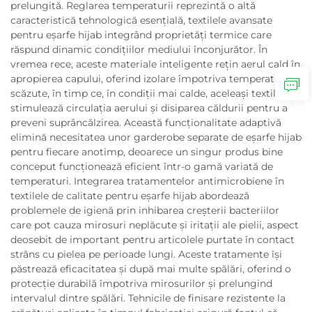
prelungită. Reglarea temperaturii reprezintă o altă
caracteristică tehnologică esențială, textilele avansate
pentru eșarfe hijab integrând proprietăți termice care
răspund dinamic condițiilor mediului înconjurător. În
vremea rece, aceste materiale inteligente rețin aerul cald în
apropierea capului, oferind izolare împotriva temperaturilor
scăzute, în timp ce, în condiții mai calde, aceleași textile
stimulează circulația aerului și disiparea căldurii pentru a
preveni suprâncălzirea. Această funcționalitate adaptivă
elimină necesitatea unor garderobe separate de eșarfe hijab
pentru fiecare anotimp, deoarece un singur produs bine
conceput funcționează eficient într-o gamă variată de
temperaturi. Integrarea tratamentelor antimicrobiene în
textilele de calitate pentru eșarfe hijab abordează
problemele de igienă prin inhibarea creșterii bacteriilor
care pot cauza mirosuri neplăcute și iritații ale pielii, aspect
deosebit de important pentru articolele purtate în contact
strâns cu pielea pe perioade lungi. Aceste tratamente își
păstrează eficacitatea și după mai multe spălări, oferind o
protecție durabilă împotriva mirosurilor și prelungind
intervalul dintre spălări. Tehnicile de finisare rezistente la