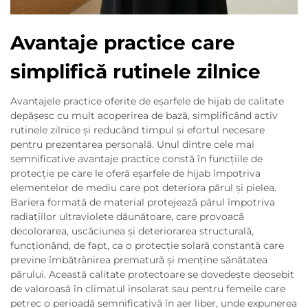
Avantaje practice care
simplifică rutinele zilnice
Avantajele practice oferite de eşarfele de hijab de calitate
depășesc cu mult acoperirea de bază, simplificând activ
rutinele zilnice și reducând timpul și efortul necesare
pentru prezentarea personală. Unul dintre cele mai
semnificative avantaje practice constă în funcțiile de
protecție pe care le oferă eşarfele de hijab împotriva
elementelor de mediu care pot deteriora părul și pielea.
Bariera formată de material protejează părul împotriva
radiațiilor ultraviolete dăunătoare, care provoacă
decolorarea, uscăciunea și deteriorarea structurală,
funcționând, de fapt, ca o protecție solară constantă care
previne îmbătrânirea prematură și menține sănătatea
părului. Această calitate protectoare se dovedește deosebit
de valoroasă în climatul insolarat sau pentru femeile care
petrec o perioadă semnificativă în aer liber, unde expunerea