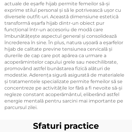
actuale de eşarfe hijab permite femeilor să-și
exprime stilul personal și să le potrivească ușor cu
diversele outfit-uri. Această dimensiune estetică
transformă eşarfa hijab dintr-un obiect pur
funcțional într-un accesoriu de modă care
îmbunătățește aspectul general și consolidează
încrederea în sine. În plus, natura ușoară a eşarfelor
hijab de calitate previne tensiunea cervicală și
durerile de cap care pot apărea ca urmare a
acoperămintelor capului grele sau neechilibrate,
promovând astfel bunăstarea fizică alături de
modestie. Aderența sigură asigurată de materialele
și tratamentele specializate permite femeilor să se
concentreze pe activitățile lor fără a fi nevoite să-și
regleze constant acoperământul, eliberând astfel
energie mentală pentru sarcini mai importante pe
parcursul zilei.
Sfaturi practice