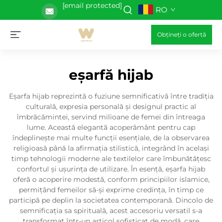
[email protected]
RO
Obțineți o ofertă
eșarfă hijab
Eșarfa hijab reprezintă o fuziune semnificativă între tradiția
culturală, expresia personală și designul practic al
îmbrăcămintei, servind milioane de femei din întreaga
lume. Această elegantă acoperământ pentru cap
îndeplinește mai multe funcții esențiale, de la observarea
religioasă până la afirmația stilistică, integrând în același
timp tehnologii moderne ale textilelor care îmbunătățesc
confortul și ușurința de utilizare. În esență, eșarfa hijab
oferă o acoperire modestă, conform principiilor islamice,
permițând femeilor să-și exprime credința, în timp ce
participă pe deplin la societatea contemporană. Dincolo de
semnificația sa spirituală, acest accesoriu versatil s-a
transformat într-un articol sofisticat de modă, care