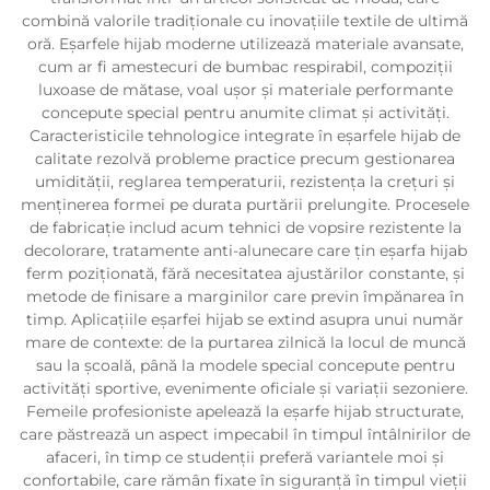
combină valorile tradiționale cu inovațiile textile de ultimă
oră. Eșarfele hijab moderne utilizează materiale avansate,
cum ar fi amestecuri de bumbac respirabil, compoziții
luxoase de mătase, voal ușor și materiale performante
concepute special pentru anumite climat și activități.
Caracteristicile tehnologice integrate în eșarfele hijab de
calitate rezolvă probleme practice precum gestionarea
umidității, reglarea temperaturii, rezistența la crețuri și
menținerea formei pe durata purtării prelungite. Procesele
de fabricație includ acum tehnici de vopsire rezistente la
decolorare, tratamente anti-alunecare care țin eșarfa hijab
ferm poziționată, fără necesitatea ajustărilor constante, și
metode de finisare a marginilor care previn împănarea în
timp. Aplicațiile eșarfei hijab se extind asupra unui număr
mare de contexte: de la purtarea zilnică la locul de muncă
sau la școală, până la modele special concepute pentru
activități sportive, evenimente oficiale și variații sezoniere.
Femeile profesioniste apelează la eșarfe hijab structurate,
care păstrează un aspect impecabil în timpul întâlnirilor de
afaceri, în timp ce studenții preferă variantele moi și
confortabile, care rămân fixate în siguranță în timpul vieții