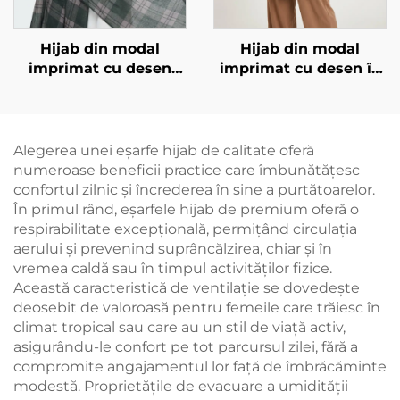
Hijab din modal
Hijab din modal
imprimat cu desen
imprimat cu desen în
pătrat, verde
degradare
Alegerea unei eşarfe hijab de calitate oferă
numeroase beneficii practice care îmbunătățesc
confortul zilnic și încrederea în sine a purtătoarelor.
În primul rând, eşarfele hijab de premium oferă o
respirabilitate excepțională, permițând circulația
aerului și prevenind suprâncălzirea, chiar și în
vremea caldă sau în timpul activităților fizice.
Această caracteristică de ventilație se dovedește
deosebit de valoroasă pentru femeile care trăiesc în
climat tropical sau care au un stil de viață activ,
asigurându-le confort pe tot parcursul zilei, fără a
compromite angajamentul lor față de îmbrăcăminte
modestă. Proprietățile de evacuare a umidității