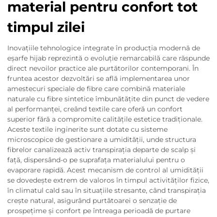
material pentru confort tot
timpul zilei
Inovațiile tehnologice integrate în producția modernă de
eșarfe hijab reprezintă o evoluție remarcabilă care răspunde
direct nevoilor practice ale purtătorilor contemporani. În
fruntea acestor dezvoltări se află implementarea unor
amestecuri speciale de fibre care combină materiale
naturale cu fibre sintetice îmbunătățite din punct de vedere
al performanței, creând textile care oferă un confort
superior fără a compromite calitățile estetice tradiționale.
Aceste textile inginerite sunt dotate cu sisteme
microscopice de gestionare a umidității, unde structura
fibrelor canalizează activ transpirația departe de scalp și
față, dispersând-o pe suprafața materialului pentru o
evaporare rapidă. Acest mecanism de control al umidității
se dovedește extrem de valoros în timpul activităților fizice,
în climatul cald sau în situațiile stresante, când transpirația
crește natural, asigurând purtătoarei o senzație de
prospețime și confort pe întreaga perioadă de purtare