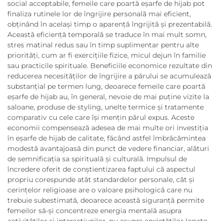
social acceptabile, femeile care poartă eşarfe de hijab pot
finaliza rutinele lor de îngrijire personală mai eficient,
obținând în același timp o aparență îngrijită și prezentabilă.
Această eficiență temporală se traduce în mai mult somn,
stres matinal redus sau în timp suplimentar pentru alte
priorități, cum ar fi exercițiile fizice, micul dejun în familie
sau practicile spirituale. Beneficiile economice rezultate din
reducerea necesităților de îngrijire a părului se acumulează
substanțial pe termen lung, deoarece femeile care poartă
eşarfe de hijab au, în general, nevoie de mai puține vizite la
saloane, produse de styling, unelte termice și tratamente
comparativ cu cele care își mențin părul expus. Aceste
economii compensează adesea de mai multe ori investiția
în eşarfe de hijab de calitate, făcând astfel îmbrăcămintea
modestă avantajoasă din punct de vedere financiar, alături
de semnificația sa spirituală și culturală. Impulsul de
încredere oferit de conștientizarea faptului că aspectul
propriu corespunde atât standardelor personale, cât și
cerințelor religioase are o valoare psihologică care nu
trebuie subestimată, deoarece această siguranță permite
femeilor să-și concentreze energia mentală asupra
activităților și interacțiunilor, nu asupra anxietăților legate