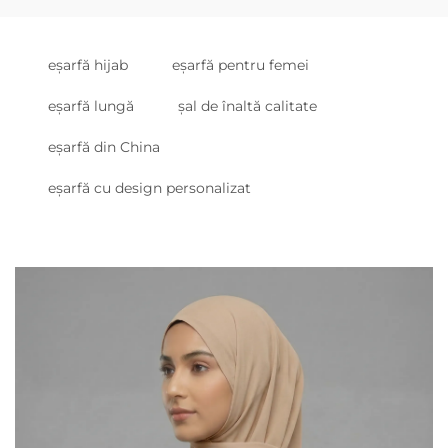
eșarfă hijab
eșarfă pentru femei
eșarfă lungă
șal de înaltă calitate
eșarfă din China
eșarfă cu design personalizat