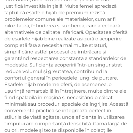
justifică investiția inițială. Multe femei apreciază
faptul că eşarfele hijab de premium rezistă
problemelor comune ale materialelor, cum ar fi
pilozitatea, întinderea și subțierea, care afectează
alternativele de calitate inferioară. Opacitatea oferită
de eşarfele hijab bine realizate asigură o acoperire
completă fără a necesita mai multe straturi,
simplificând astfel procesul de îmbrăcare și
garantând respectarea constantă a standardelor de
modestie. Suficiența acoperirii într-un singur strat
reduce volumul și greutatea, contribuind la
confortul general în perioadele lungi de purtare.
Eşarfele hijab moderne oferă, de asemenea, o
ușurință remarcabilă în întreținere, multe dintre ele
fiind spălabilă în mașină și necesitând o călcat
minimală sau proceduri speciale de îngrijire. Această
conveniență practică se integrează perfect în
stilurile de viață agitate, unde eficiența în utilizarea
timpului are o importanță deosebită. Gama largă de
culori, modele și texte disponibile în colecțiile