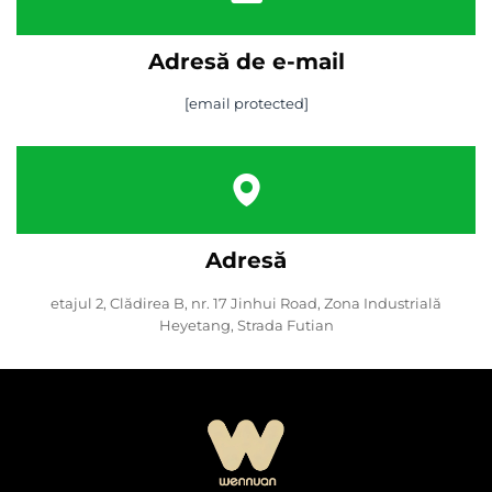
Adresă de e-mail
[email protected]
Adresă
etajul 2, Clădirea B, nr. 17 Jinhui Road, Zona Industrială
Heyetang, Strada Futian