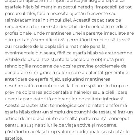
crăpături aplicate în timpul fabricației asigură faptul că
eșarfele hijab își mențin aspectul neted și impecabil pe tot
parcursul zilei, fără a necesita ajustări frecvente sau
reîmbrăcăminte în timpul zilei. Această capacitate de
recuperare a formei este deosebit de benefică în mediile
profesionale, unde menținerea unei aparențe imaculate are
o importanță semnificativă, permițând femeilor să treacă
cu încredere de la deplasările matinale până la
evenimentele din seara, fără ca eșarfa hijab să arate semne
vizibile de uzură. Rezistența la decolorare obținută prin
tehnologiile moderne de vopsire previne problemele de
decolorare și migrare a culorii care au afectat generațiile
anterioare de eșarfe hijab, asigurând menținerea
neschimbată a nuanțelor vii la fiecare spălare, în timp ce
previne colorarea accidentală a hainelor sau a pielii, care
uneori apare datorită coloranților de calitate inferioară.
Aceste caracteristici tehnologice combinate transformă
eșarfa hijab dintr-un simplu dreptunghi de țesătură într-un
articol de îmbrăcăminte de înaltă performanță, conceput
pentru a susține stilurile de viață active și moderne,
păstrând în același timp valorile tradiționale și așteptările
estetice.