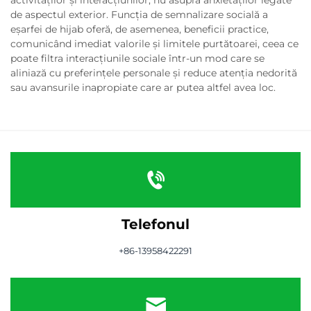
de aspectul exterior. Funcția de semnalizare socială a
eşarfei de hijab oferă, de asemenea, beneficii practice,
comunicând imediat valorile și limitele purtătoarei, ceea ce
poate filtra interacțiunile sociale într-un mod care se
aliniază cu preferințele personale și reduce atenția nedorită
sau avansurile inapropiate care ar putea altfel avea loc.
Telefonul
+86-13958422291