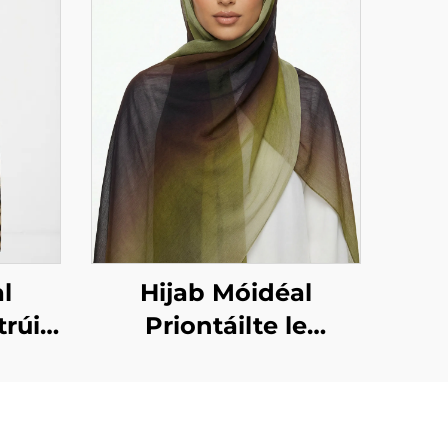
l
Hijab Móidéal
trúin
Priontáilte le
rúin
dearadh grádient