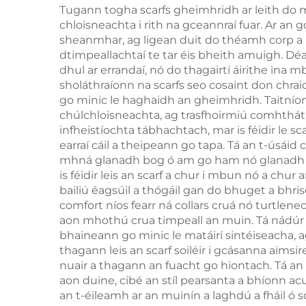
Tugann togha scarfs gheimhridh ar leith do mh
chloisneachta i rith na gceannraí fuar. Ar an
sheanmhar, ag ligean duit do théamh corp a ria
dtimpeallachtaí te tar éis bheith amuigh. Dé
dhul ar errandaí, nó do thagairtí áirithe in
sholáthraíonn na scarfs seo cosaint don chra
go minic le haghaidh an gheimhridh. Taitníon
chúlchloisneachta, ag trasfhoirmiú comhtháth
infheistíochta tábhachtach, mar is féidir le 
earraí cáil a theipeann go tapa. Tá an t-úsáid
mhná glanadh bog ó am go ham nó glanadh tir
is féidir leis an scarf a chur i mbun nó a chur
bailiú éagsúil a thógáil gan do bhuget a bhri
comfort níos fearr ná collars cruá nó turtlene
aon mhothú crua timpeall an muin. Tá nádúr
bhaineann go minic le matáirí sintéiseacha, 
thagann leis an scarf soiléir i gcásanna aimsir
nuair a thagann an fuacht go hiontach. Tá an 
aon duine, cibé an stíl pearsanta a bhíonn ac
an t-éileamh ar an muinín a laghdú a fháil ó 