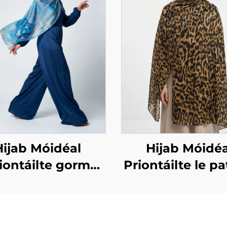
Hijab Móidéal
Hijab Móidéa
iontáilte gorm
Priontáilte le pa
marmar
ainmhithe – pat
leopaird