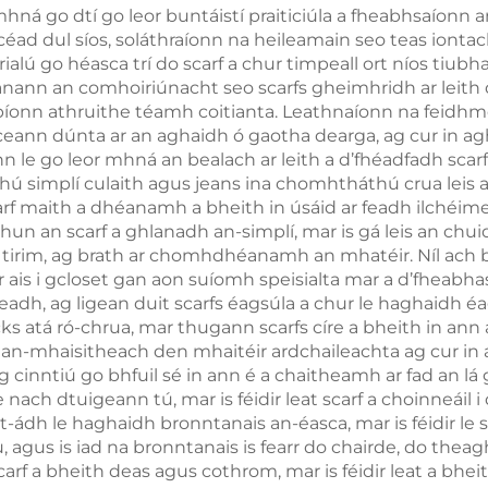
ná go dtí go leor buntáistí praiticiúla a fheabhsaíonn a
 gcéad dul síos, soláthraíonn na heileamain seo teas iont
lú go héasca trí do scarf a chur timpeall ort níos tiubha
anann an comhoiriúnacht seo scarfs gheimhridh ar leith 
a mbíonn athruithe téamh coitianta. Leathnaíonn na feidh
iceann dúnta ar an aghaidh ó gaotha dearga, ag cur in a
n le go leor mhná an bealach ar leith a d’fhéadfadh scar
ú simplí culaith agus jeans ina chomhtháthú crua leis a
scarf maith a dhéanamh a bheith in úsáid ar feadh ilchéi
 chun an scarf a ghlanadh an-simplí, mar is gá leis an chu
im, ag brath ar chomhdhéanamh an mhatéir. Níl ach beag
 ar ais i gcloset gan aon suíomh speisialta mar a d’fheabha
seadh, ag ligean duit scarfs éagsúla a chur le haghaidh é
cks atá ró-chrua, mar thugann scarfs círe a bheith in ann 
 an-mhaisitheach den mhaitéir ardchaileachta ag cur in
ag cinntiú go bhfuil sé in ann é a chaitheamh ar fad an
e nach dtuigeann tú, mar is féidir leat scarf a choinneáil 
t-ádh le haghaidh bronntanais an-éasca, mar is féidir le 
u, agus is iad na bronntanais is fearr do chairde, do the
scarf a bheith deas agus cothrom, mar is féidir leat a b