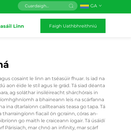
GA
Faigh Uathbhreithniú
asáil Linn
ná
 cosaint le linn an tséasúir fhuar. Is iad na
 aon éide le stíl agus le grád. Tá siad déanta
ra, ag soláthar insiléireacht shárchórais in
príomhghníomh a bhaineann leis na scárfanna
a ina dtarlaíonn caillteanais teasa go tapa. Tá
 tharraingíonn fiacail ón gcrainn, córas an-
ríonn go maith le craiceann íogair. Tá úsáidí
f Párisiach, mar chnó an infinity, mar scárf