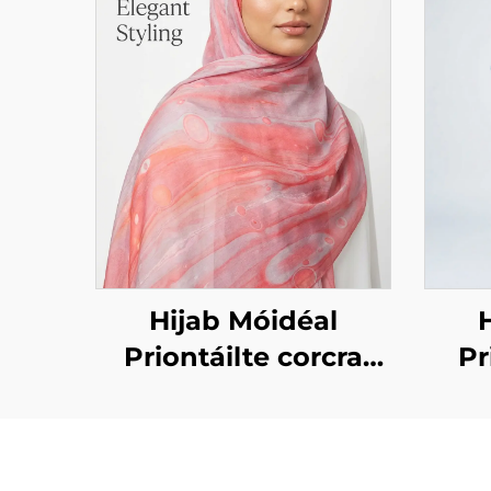
Hijab Móidéal
Pr
Priontáilte corcra
marmar