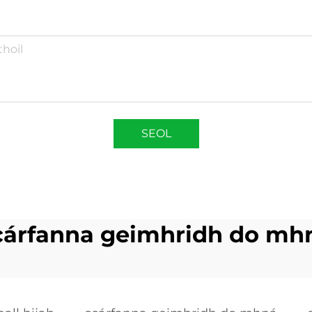
SEOL
cárfanna geimhridh do mh