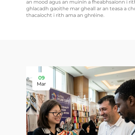
an mood agus an muinín a fheabhsaíonn i rith 
ghlacadh gaoithe mar gheall ar an teasa a cho
thacaíocht i rith ama an ghréine.
09
Mar