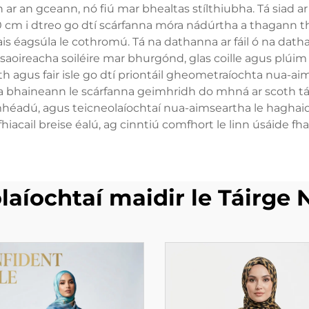
 an gceann, nó fiú mar bhealtas stílthiubha. Tá siad ar f
 cm i dtreo go dtí scárfanna móra nádúrtha a thagann t
ais éagsúla le cothromú. Tá na dathanna ar fáil ó na da
oireacha soiléire mar bhurgónd, glas coille agus plúim d
h agus fair isle go dtí priontáil gheometraíochta nua-ai
bhaineann le scárfanna geimhridh do mhná ar scoth tá 
 mhéadú, agus teicneolaíochtaí nua-aimseartha le hagh
hiacail breise éalú, ag cinntiú comfhort le linn úsáide f
laíochtaí maidir le Táirge 