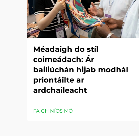
Méadaigh do stíl
coimeádach: Ár
bailiúchán hijab modhál
priontáilte ar
ardchaileacht
FAIGH NÍOS MÓ