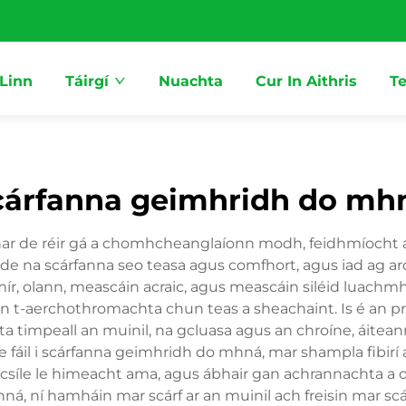
 Linn
Táirgí
Nuachta
Cur In Aithris
Te
cárfanna geimhridh do mh
r de réir gá a chomhcheanglaíonn modh, feidhmíocht agus
e na scárfanna seo teasa agus comfhort, agus iad ag ardú
mír, olann, meascáin acraic, agus meascáin siléid luachmha
an t-aerchothromachta chun teas a sheachaint. Is é an 
ta timpeall an muinil, na gcluasa agus an chroíne, áiteann
 fáil i scárfanna geimhridh do mhná, mar shampla fibirí a
íle le himeacht ama, agus ábhair gan achrannachta a oib
ná, ní hamháin mar scárf ar an muinil ach freisin mar scár