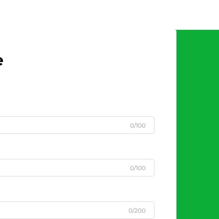
e
0/100
0/100
0/200