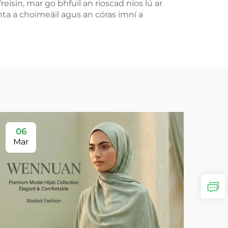
isin, mar go bhfuil an rioscad níos lú ar
nta a choimeáil agus an córas imní a
06
Mar