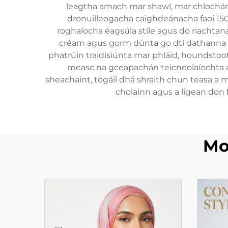
leagtha amach mar shawl, mar chlochán ar
dronuilleogacha caighdeánacha faoi 150
roghaíocha éagsúla stíle agus do riachtan
créam agus gorm dúnta go dtí dathanna sa
phatrúin traidisiúnta mar phláid, houndstoot
measc na gceapachán teicneolaíochta a 
sheachaint, tógáil dhá shraith chun teasa a
cholainn agus a ligean don f
Mo