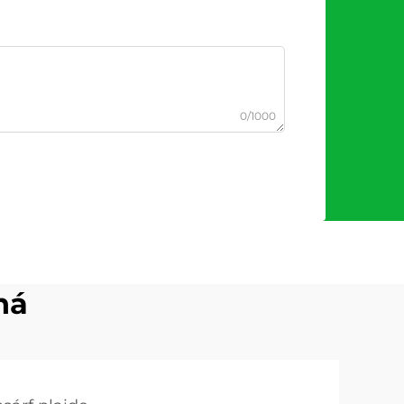
0/1000
ná