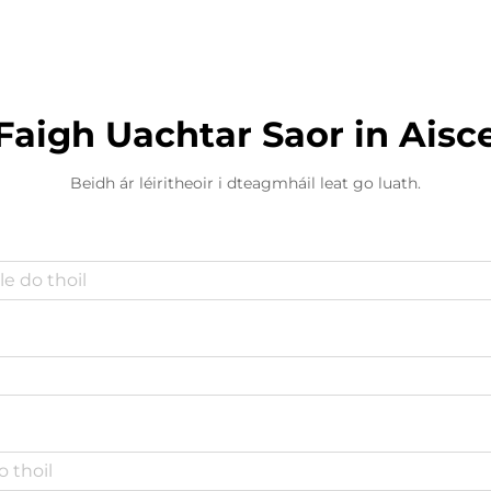
Faigh Uachtar Saor in Aisc
Beidh ár léiritheoir i dteagmháil leat go luath.