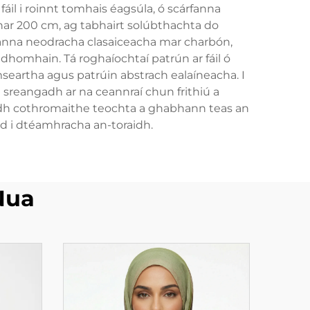
áil i roinnt tomhais éagsúla, ó scárfanna
har 200 cm, ag tabhairt solúbthachta do
thanna neodracha clasaiceacha mar charbón,
homhain. Tá roghaíochtaí patrún ar fáil ó
mseartha agus patrúin abstrach ealaíneacha. I
sreangadh ar na ceannraí chun frithiú a
aidh cothromaithe teochta a ghabhann teas an
had i dtéamhracha an-toraidh.
Nua