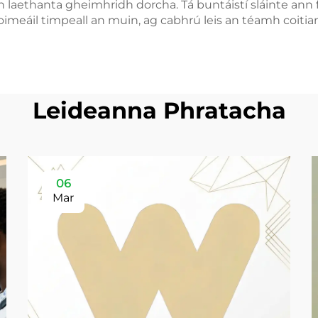
laethanta gheimhridh dorcha. Tá buntáistí sláinte ann fre
imeáil timpeall an muin, ag cabhrú leis an téamh coitia
Leideanna Phratacha
06
Mar