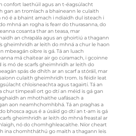
n confort laethúil agus an t-éagsúlacht
ach gan an tromlach a bhaineann le culaith
 nó é a bhaint amach i ndiaidh dul isteach i
do mhná an rogha is fearr do thurasanna, do
meanna cosanta thar an teasa, mar
ghaidh an chrapála agus an ghoirtiú a thagann
fs gheimhridh ar leith do mhná a chur le haon
n mbeagán oibre is gá. Tá an luach
meanna má chaitear air go cúramach, i gcoinne
id is mó de scarfs gheimhridh ar leith do
án spás de dhíth ar an scarf a stóráil, mar
saíonn culaith gheimhridh trom. Is féidir leat
agsúlacht chloisneachta agus tagairtí. Tá an
a chur timpeall ort go dtí an méid is gá gan
 aghaidh an mhothaithe uafásach a
 lá gan aon neamhchomhbhá. Tá an praghas a
i do bhosca agus é a úsáid go dtí an t-am is gá
scarfs gheimhridh ar leith do mhná freastal ar
aghlaigh, nó do chomhghleacaithe. Níor cheart
heith ina chomhtháthú go maith a thagann leis