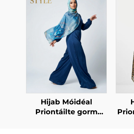
Hijab Móidéal
Priontáilte gorm
Prio
marmar
ain