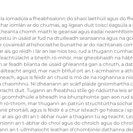
úla iomadúla a fheabhsaíonn do shaol laethúil agus do fh
char iomlán ar do chumas, ag ligean duit toiscí éagsúla 
theanta chomh maith le geansaí agus éadaí neamhfoirmiúl
vestiú in úsáid ar fud na dtuilleadh seansanna agus na g
covaireáil athshocraithe bunaithe ar do riachtanais comfh
r ais go réidh i lár an lae níos teo, rud a thugann cumha
n t-éifeachtúlacht a bheith ró-mhór, mar gheobhaidh na 
 ar feadh blianta de úsáid ghleannta gan a chruth, a da
ilteacht airgid, mar nach bhfuil ort an t-acmhainn a ath
neach, agus is féidir an chuid is mó de na roghanna a nio
a chaomhnú. Ní dhéanann an scárf plaide gníomhartha cú
acht duit. Tugann an fheabhsú stíle go nádúrtha leis an 
i gcomhdhúile a bheadh ina bhunphointe gan aon rud ei
h ró-throm, mar thugann an patrún struchtúrtha sochaí g
é phortáilí, agus is féidir é a chur isteach go héasca i 
ar ais go dtí an t-ábhar nuair a thagann tú ag teacht. L
níonn an t-ábhar do chroí agus do chroích agus do chroí
 Tugann an t-ullmhaíocht leathan d’chombinísí dathanna d