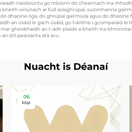
earadh traidisiúnta go mbíonn do cheannach ina mhodhacha
a bheith oiriúnach ar fud aoisghrúpaí, suíomhanna gairm
ch do dhaoine óga, do ghrúpaí gairmiúla agus do dhaoine 
idh an úsáid le gach úsáid, go háirithe i gcomparáid le 
 mar gheobhaidh an t-ádh plaide a bheith ina bhronntanas
n stíl pearsanta atá acu.
Nuacht is Déanaí
06
Mar