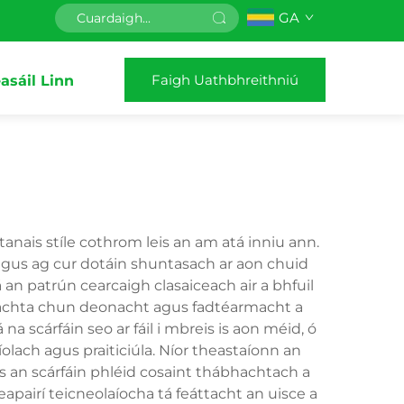
GA
Faigh Uathbhreithniú
asáil Linn
tanais stíle cothrom leis an am atá inniu ann.
 agus ag cur dotáin shuntasach ar aon chuid
 an patrún cearcaigh clasaiceach air a bhfuil
ámhachta chun deonacht agus fadtéarmacht a
 scárfáin seo ar fáil i mbreis is aon méid, ó
lach agus praiticiúla. Níor theastaíonn an
eis an scárfáin phléid cosaint thábhachtach a
eapairí teicneolaíocha tá feáttacht an uisce a