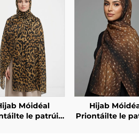
Hijab Móidéal
Hijab Móidéa
ntáilte le patrúin
Priontáilte le pa
mhithe – patrúin
ainmhithe – pr
leopaird
fawn