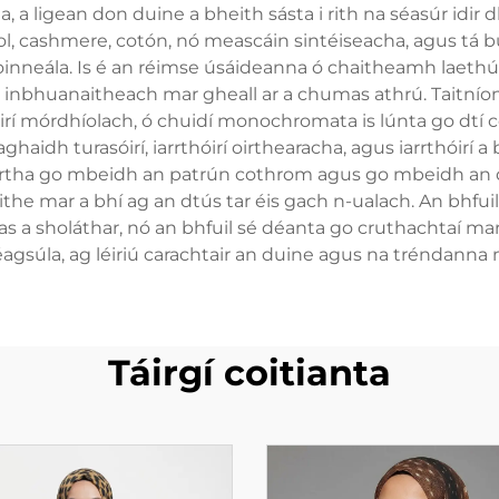
, a ligean don duine a bheith sásta i rith na séasúr idir
 cashmere, cotón, nó meascáin sintéiseacha, agus tá b
hoinneála. Is é an réimse úsáideanna ó chaitheamh laeth
id inbhuanaitheach mar gheall ar a chumas athrú. Taitnío
irí mórdhíolach, ó chuidí monochromata is lúnta go dtí c
haghaidh turasóirí, iarrthóirí oirthearacha, agus iarrthóirí
artha go mbeidh an patrún cothrom agus go mbeidh an 
the mar a bhí ag an dtús tar éis gach n-ualach. An bhfuil
s a sholáthar, nó an bhfuil sé déanta go cruthachtaí mar
éagsúla, ag léiriú carachtair an duine agus na tréndanna 
Táirgí coitianta