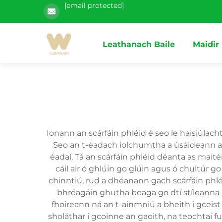
[email protected]
Leathanach Baile
Maidir
Ionann an scárfáin phléid é seo le haisiúlach
Seo an t-éadach iolchumtha a úsáideann ar 
éadaí. Tá an scárfáin phléid déanta as maité
cáil air ó ghlúin go glúin agus ó chultúr
chinntiú, rud a dhéanann gach scárfáin phléi
bhréagáin ghutha beaga go dtí stíleanna b
fhoireann ná an t-ainmniú a bheith i gceist 
sholáthar i gcoinne an gaoith, na teochtaí fu