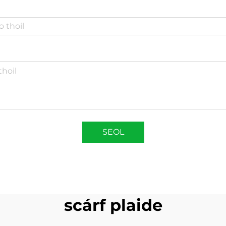
SEOL
scárf plaide