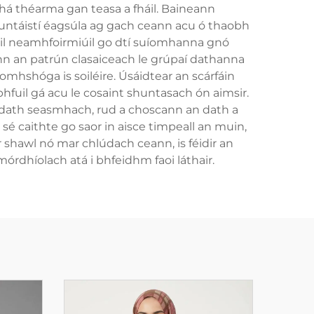
 dhá théarma gan teasa a fháil. Baineann
untáistí éagsúla ag gach ceann acu ó thaobh
úil neamhfoirmiúil go dtí suíomhanna gnó
nn an patrún clasaiceach le grúpaí dathanna
omhshóga is soiléire. Úsáidtear an scárfáin
 a bhfuil gá acu le cosaint shuntasach ón aimsir.
dath seasmhach, rud a choscann an dath a
 sé caithte go saor in aisce timpeall an muin,
 shawl nó mar chlúdach ceann, is féidir an
mórdhíolach atá i bhfeidhm faoi láthair.