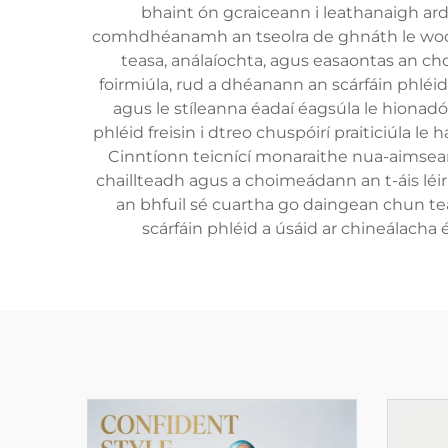
bhaint ón gcraiceann i leathanaigh arda
comhdhéanamh an tseolra de ghnáth le wool,
teasa, análaíochta, agus easaontas an c
foirmiúla, rud a dhéanann an scárfáin phlé
agus le stíleanna éadaí éagsúla le hionadó
phléid freisin i dtreo chuspóirí praiticiúla le 
Cinntíonn teicnící monaraithe nua-aimse
chaillteadh agus a choimeádann an t-áis léiri
an bhfuil sé cuartha go daingean chun tea
scárfáin phléid a úsáid ar chineálacha 