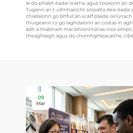
le do phalet éadaí reatha, agus tosaíonn an d
Tugann an t-ullmhaíocht sóisialta deis éadaí 
chiallaíonn go bhfuil an scárf plaide oiriúna
thuigeann tú go laghdaíonn an costas in agha
ádh a thabhairt mar bhronntanas níos simplí,
theaghlaigh agus do chomhghleacaithe, cibé a
09
Mar