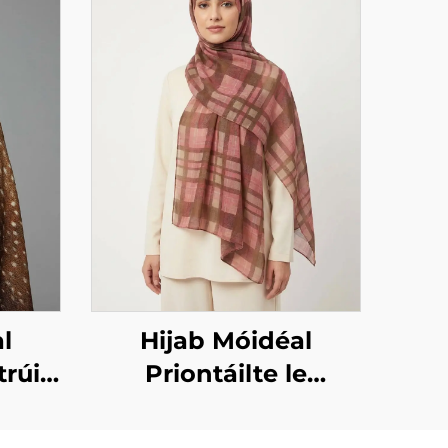
l
Hijab Móidéal
trúin
Priontáilte le
iont
dearadh ceachta –
corcra