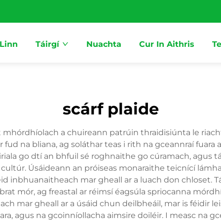
 Linn
Táirgí
Nuachta
Cur In Aithris
Te
scárf plaide
t mhórdhíolach a chuireann patrúin thraidisiúnta le riach
fud na bliana, ag soláthar teas i rith na gceannraí fuara
iriala go dtí an bhfuil sé roghnaithe go cúramach, agus tá
 go cultúr. Úsáideann an próiseas monaraithe teicnící l
d inbhuanaitheach mar gheall ar a luach don chloset. Tá na
rat mór, ag freastal ar réimsí éagsúla spriocanna mórdhío
ach mar gheall ar a úsáid chun deilbheáil, mar is féidir l
ara, agus na gcoinníollacha aimsire doiléir. I measc na gc