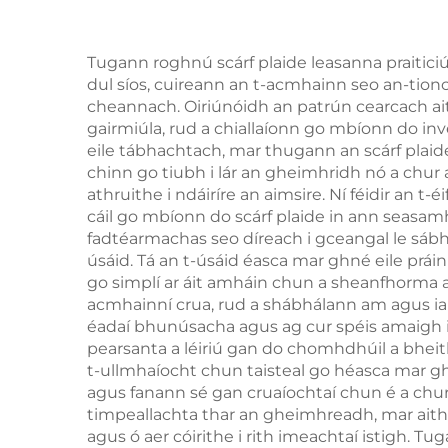
Tugann roghnú scárf plaide leasanna praitici
dul síos, cuireann an t-acmhainn seo an-tion
cheannach. Oiriúnóidh an patrún cearcach ai
gairmiúla, rud a chiallaíonn go mbíonn do in
eile tábhachtach, mar thugann an scárf plaide 
chinn go tiubh i lár an gheimhridh nó a chur a
athruithe i ndáiríre an aimsire. Ní féidir a
cáil go mbíonn do scárf plaide in ann seasamh
fadtéarmachas seo díreach i gceangal le sábhá
úsáid. Tá an t-úsáid éasca mar ghné eile práin
go simplí ar áit amháin chun a sheanfhorma 
acmhainní crua, rud a shábhálann am agus iarr
éadaí bhunúsacha agus ag cur spéis amaigh 
pearsanta a léiriú gan do chomhdhúil a bheit
t-ullmhaíocht chun taisteal go héasca mar ghn
agus fanann sé gan cruaíochtaí chun é a chur 
timpeallachta thar an gheimhreadh, mar aith
agus ó aer cóirithe i rith imeachtaí istigh.