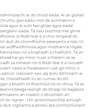
eidhmiúlacht ar do chuid éadaí. Ar an gcéad
a chruthú gan bailiú mór de acmhainní a
a agus le suití faoi ghlao agus éadaí
ceanglann éadaí. Tá rialú teochta mar ghné
oirne. Is féidir leat é a chur timpeall do
cht duit do chomfhoirne pearsanta a rialú trí
hábhair ardfheidhmiúla agus modhanna tógála
thanna beo nó a boghadh a chailliúint. Tá an
sholáthar go minic nuair a théann sé as
cadh sa mhaisín nó is féidir leat é a niocadh
raim casta a theastaíonn uait go minic ó
patrún claiceach seo, ag ardú láithreach ar
le. Gheobhaidh tú an cumas do stíl
an a bheith ró-fhoirmiúil nó ró-chrua. Tá an
spásanna beaga laistigh de bhaigí nó bagáiste
eathnaíonn an cosaint ó dhúshláin an
ch ón ngrian i rith gníomhaíochtaí amuigh
eis duit roghanna a aimsiú atá comhoiriúnach