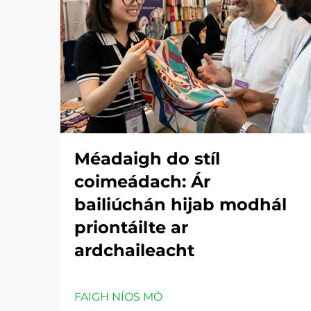
Méadaigh do stíl
coimeádach: Ár
bailiúchán hijab modhál
priontáilte ar
ardchaileacht
FAIGH NÍOS MÓ