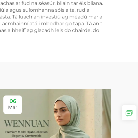
s ar fud na séasúr, bliain tar éis bliana.
iúla agus suíomhanna sóisialta, rud a
fásta. Tá luach an investiú ag méadú mar a
h-acmhainní atá i mbodhar go tapa. Tá an t-
 a bheifí ag glacadh leis do chairde, do
06
Mar