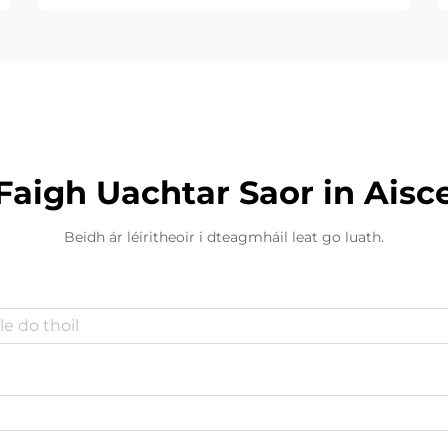
Faigh Uachtar Saor in Aisc
Beidh ár léiritheoir i dteagmháil leat go luath.