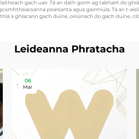
olaitheach gach uair. Tá an dath gorm ag tabhairt do ghr
 gcomhthéacsanna pearsanta agus gairmiúla. Tá an t-aisli
thlá a ghlacann gach duine, oiriúnach do gach duine, cib
Leideanna Phratacha
06
Mar