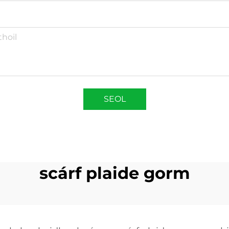
SEOL
scárf plaide gorm