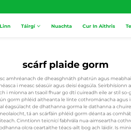
 Linn
Táirgí
Nuachta
Cur In Aithris
Te
scárf plaide gorm
masc amhréanach de dheasghnáth phatrún agus meabha
héasca i measc séasúir agus deisí éagsúla. Seirbhísíonn 
ch i míonna an tsaoil fhuar go dtí cuireadh eile ar stíl
rún gorm phléid aitheanta le línte cothrománacha agus
l éagsúlacht de dhathanna gorma le dathanna a chuir
icneolaíocht, tá an scárfáin phléid gorm déanta as comhá
iteach. Cinntíonn teicnící fabhrála nua-aimseartha coth
dhanna olcra ceartaithe téacs-ailt bog ach láidir. Is mini