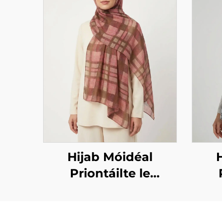
Hijab Móidéal
Priontáilte le
dearadh ceachta –
dea
corcra
d