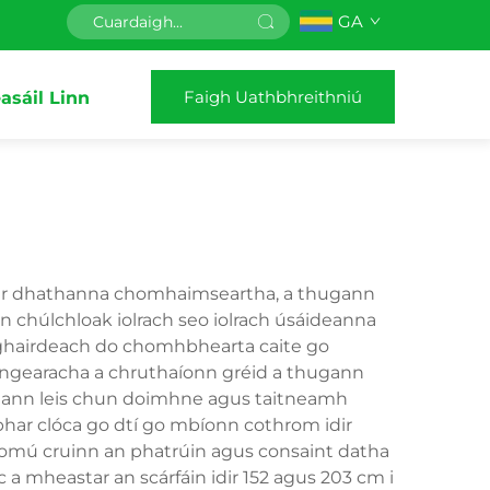
GA
Faigh Uathbhreithniú
asáil Linn
ir dhathanna chomhaimseartha, a thugann
an chúlchloak iolrach seo iolrach úsáideanna
 so-ghairdeach do chomhbhearta caite go
 ingearacha a chruthaíonn gréid a thugann
eann leis chun doimhne agus taitneamh
bhar clóca go dtí go mbíonn cothrom idir
romú cruinn an phatrúin agus consaint datha
c a mheastar an scárfáin idir 152 agus 203 cm i