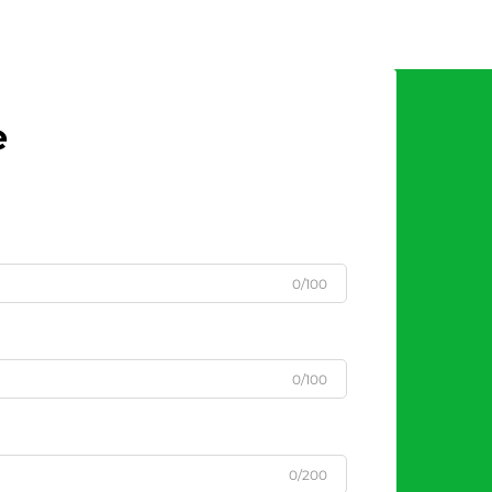
e
0/100
0/100
0/200