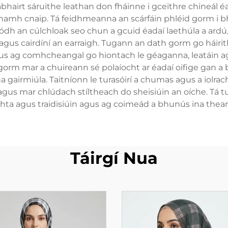
abhairt sáruithe leathan don fháinne i gceithre chineál éa
éanamh cnaip. Tá feidhmeanna an scárfáin phléid gorm i b
ódh an cúlchloak seo chun a gcuid éadaí laethúla a ard
agus cairdíní an earraigh. Tugann an dath gorm go háiri
agus ag comhcheangal go hiontach le géaganna, leatáin a
 gorm mar a chuireann sé polaíocht ar éadaí oifige gan a b
gairmiúla. Taitníonn le turasóirí a chumas agus a iolrach
gus mar chlúdach stíltheach do sheisiúin an oíche. Tá tui
eachta agus traidisiúin agus ag coimeád a bhunús ina th
Táirgí Nua