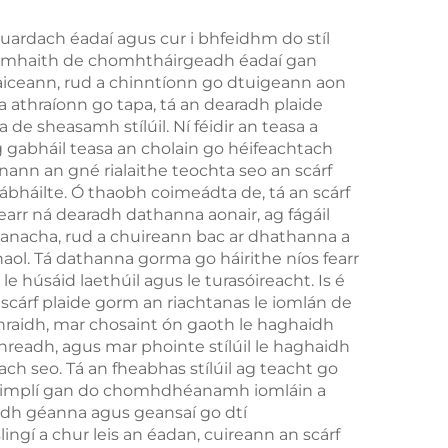
uardach éadaí agus cur i bhfeidhm do stíl
ocht mhaith de chomhtháirgeadh éadaí gan
aiceann, rud a chinntíonn go dtuigeann aon
a athraíonn go tapa, tá an dearadh plaide
de sheasamh stílúil. Ní féidir an teasa a
 gabháil teasa an cholain go héifeachtach
nann an gné rialaithe teochta seo an scárf
ábháilte. Ó thaobh coimeádta de, tá an scárf
earr ná dearadh dathanna aonair, ag fágáil
ganacha, rud a chuireann bac ar dhathanna a
shaol. Tá dathanna gorma go háirithe níos fearr
e húsáid laethúil agus le turasóireacht. Is é
cárf plaide gorm an riachtanas le iomlán de
hraidh, mar chosaint ón gaoth le haghaidh
readh, agus mar phointe stílúil le haghaidh
ch seo. Tá an fheabhas stílúil ag teacht go
aí simplí gan do chomhdhéanamh iomláin a
adh géanna agus geansaí go dtí
ingí a chur leis an éadan, cuireann an scárf