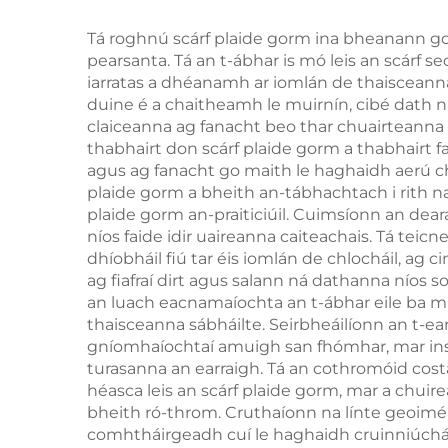
Tá roghnú scárf plaide gorm ina bheanann go 
pearsanta. Tá an t-ábhar is mó leis an scárf 
iarratas a dhéanamh ar iomlán de thaisceann
duine é a chaitheamh le muirnín, cibé dath ná
claiceanna ag fanacht beo thar chuairteanna mo
thabhairt don scárf plaide gorm a thabhairt 
agus ag fanacht go maith le haghaidh aerú ch
plaide gorm a bheith an-tábhachtach i rith n
plaide gorm an-praiticiúil. Cuimsíonn an dear
níos faide idir uaireanna caiteachais. Tá te
dhíobháil fiú tar éis iomlán de chlocháil, ag 
ag fiafraí dirt agus salann ná dathanna níos s
an luach eacnamaíochta an t-ábhar eile ba m
thaisceanna sábháilte. Seirbheáilíonn an t-
gníomhaíochtaí amuigh san fhómhar, mar insi
turasanna an earraigh. Tá an cothromóid costa
héasca leis an scárf plaide gorm, mar a chu
bheith ró-throm. Cruthaíonn na línte geoim
comhtháirgeadh cuí le haghaidh cruinniúchán s