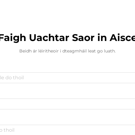
Faigh Uachtar Saor in Aisc
Beidh ár léiritheoir i dteagmháil leat go luath.