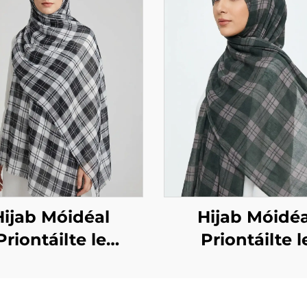
Hijab Móidéal
Hijab Móidéa
Priontáilte le
Priontáilte l
radh ceachta –
dearadh ceach
ubh agus bán
glas