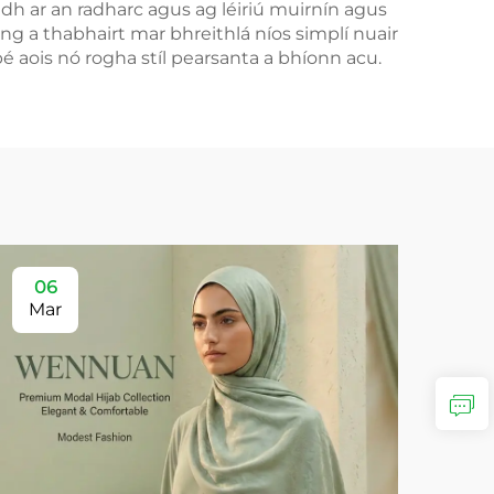
ádh ar an radharc agus ag léiriú muirnín agus
ng a thabhairt mar bhreithlá níos simplí nuair
é aois nó rogha stíl pearsanta a bhíonn acu.
06
Mar