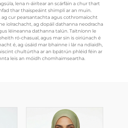
gsúla, lena n-áirítear an scárfáin a chur thart
hfad thar thaispeáint shimplí ar an muin.
ú, ag cur pearsantachta agus cothromaíocht
the iolrachacht, ag dopáil dathanna neodracha
gus léineanna dathanna talún. Taitníonn le
heith ró-chasual, agus mar sin is oiriúnach é
acht é, ag úsáid mar bhainne i lár na ndiaidh,
scint chultúrtha ar an bpátrún phléid féin ar
eannta leis an móidh chomhaimseartha.