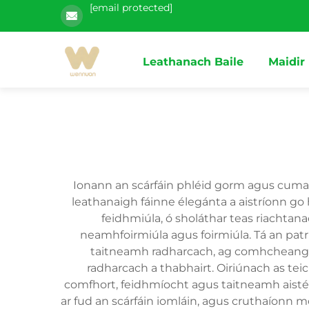
[email protected]
Leathanach Baile
Maidir
Ionann an scárfáin phléid gorm agus cu
leathanaigh fáinne élegánta a aistríonn go 
feidhmiúla, ó sholáthar teas riachtana
neamhfoirmiúla agus foirmiúla. Tá an pat
taitneamh radharcach, ag comhcheanga
radharcach a thabhairt. Oiriúnach as te
comfhort, feidhmíocht agus taitneamh aisté
ar fud an scárfáin iomláin, agus cruthaíonn mo