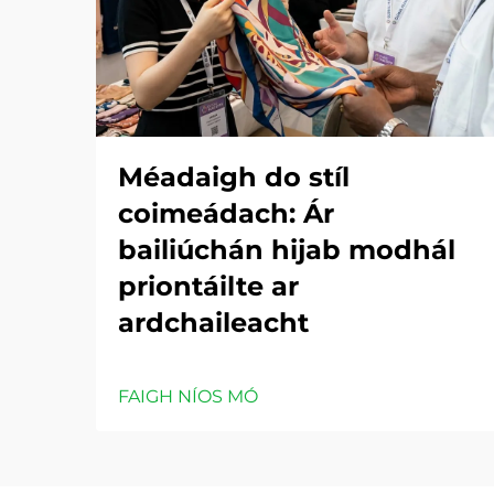
Méadaigh do stíl
coimeádach: Ár
bailiúchán hijab modhál
priontáilte ar
ardchaileacht
FAIGH NÍOS MÓ