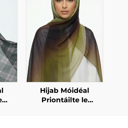
l
Hijab Móidéal
e
Priontáilte le
ta –
dearadh grádient