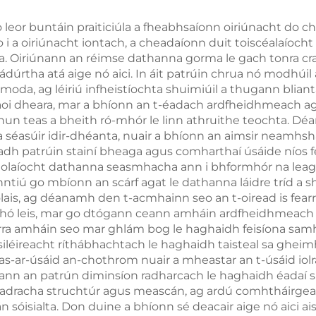
leor buntáin praiticiúla a fheabhsaíonn oiriúnacht do ch
seo i a oiriúnacht iontach, a cheadaíonn duit toiscéalaí
a. Oiriúnann an réimse dathanna gorma le gach tonra cr
dúrtha atá aige nó aici. In áit patrúin chrua nó modhúil 
da, ag léiriú infheistíochta shuimiúil a thugann blianta 
faoi dheara, mar a bhíonn an t-éadach ardfheidhmeach ag
un teas a bheith ró-mhór le linn athruithe teochta. Déa
a séasúir idir-dhéanta, nuair a bhíonn an aimsir neamhsh
adh patrúin stainí bheaga agus comharthaí úsáide níos f
icneolaíocht dathanna seasmhacha ann i bhformhór na lea
cinntiú go mbíonn an scárf agat le dathanna láidre tríd a 
olais, ag déanamh den t-acmhainn seo an t-oiread is fearr l
hó leis, mar go dtógann ceann amháin ardfheidhmeach s
earra amháin seo mar ghlám bog le haghaidh feisíona sam
léireacht ríthábhachtach le haghaidh taisteal sa gheimh
s-ar-úsáid an-chothrom nuair a mheastar an t-úsáid iolra
ireann an patrún diminsíon radharcach le haghaidh éad
éadracha struchtúr agus meascán, ag ardú comhtháirge
óisialta. Don duine a bhíonn sé deacair aige nó aici aisl