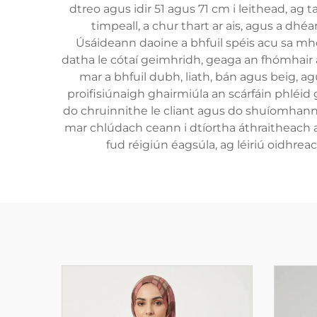
dtreo agus idir 51 agus 71 cm i leithead, ag t
timpeall, a chur thart ar ais, agus a dh
Úsáideann daoine a bhfuil spéis acu sa mh
datha le cótaí geimhridh, geaga an fhómhair 
mar a bhfuil dubh, liath, bán agus beig, 
proifisiúnaigh ghairmiúla an scárfáin phléid
do chruinnithe le cliant agus do shuíomhanna 
mar chlúdach ceann i dtíortha áthraitheach a
fud réigiún éagsúla, ag léiriú oidhr