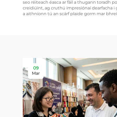
seo réiteach éasca ar fáil a thugann toradh p
creidiúint, ag cruthú impresiónaí dearfacha i
a aithníonn tú an scárf plaide gorm mar bhrei
09
Mar