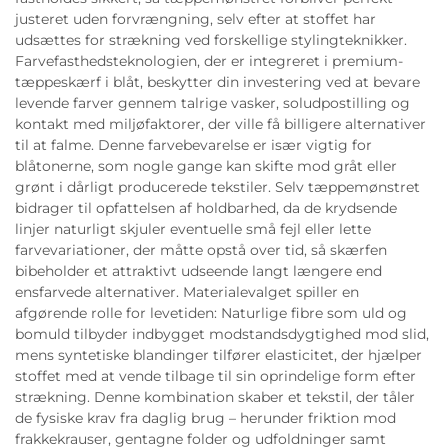
justeret uden forvrængning, selv efter at stoffet har
udsættes for strækning ved forskellige stylingteknikker.
Farvefasthedsteknologien, der er integreret i premium-
tæppeskærf i blåt, beskytter din investering ved at bevare
levende farver gennem talrige vasker, soludpostilling og
kontakt med miljøfaktorer, der ville få billigere alternativer
til at falme. Denne farvebevarelse er især vigtig for
blåtonerne, som nogle gange kan skifte mod gråt eller
grønt i dårligt producerede tekstiler. Selv tæppemønstret
bidrager til opfattelsen af holdbarhed, da de krydsende
linjer naturligt skjuler eventuelle små fejl eller lette
farvevariationer, der måtte opstå over tid, så skærfen
bibeholder et attraktivt udseende langt længere end
ensfarvede alternativer. Materialevalget spiller en
afgørende rolle for levetiden: Naturlige fibre som uld og
bomuld tilbyder indbygget modstandsdygtighed mod slid,
mens syntetiske blandinger tilfører elasticitet, der hjælper
stoffet med at vende tilbage til sin oprindelige form efter
strækning. Denne kombination skaber et tekstil, der tåler
de fysiske krav fra daglig brug – herunder friktion mod
frakkekrauser, gentagne folder og udfoldninger samt