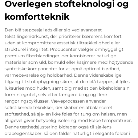
Overlegen stofteknologi og
komfortteknik
Den blå tæppesjal adskiller sig ved avanceret
tekstilingeniørkunst, der prioriterer bærerens komfort
uden at kompromittere æstetisk tiltrækkelighed eller
strukturel integritet. Producenter vælger omhyggeligt
premium fiberblandinger, der kombinerer naturlige
materialer som uld, bomuld eller kasjmere med højtydende
syntetiske komponenter for at opnå optimal blødhed,
varmebevarelse og holdbarhed. Denne videnskabelige
tilgang til stofopbygning sikrer, at den blå tæppesjal føles
luksuriøs mod huden, samtidig med at den bibeholder sin
formintegritet, selv efter længere brug og flere
rengøringscyklusser. Væveprocessen anvender
sofistikerede teknikker, der skaber en afbalanceret
stoftæthed, så sja-len ikke føles for tung om halsen, men
alligevel giver betydelig isolering mod kolde temperaturer.
Denne tæthedsjustering bidrager også til sja-lens
drapéegenskaber, så den falder naturligt i elegante folder i