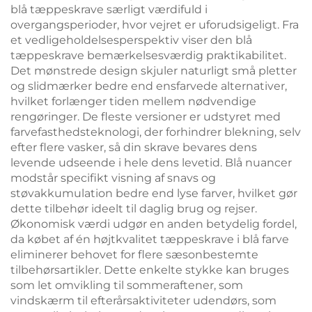
blå tæppeskrave særligt værdifuld i
overgangsperioder, hvor vejret er uforudsigeligt. Fra
et vedligeholdelsesperspektiv viser den blå
tæppeskrave bemærkelsesværdig praktikabilitet.
Det mønstrede design skjuler naturligt små pletter
og slidmærker bedre end ensfarvede alternativer,
hvilket forlænger tiden mellem nødvendige
rengøringer. De fleste versioner er udstyret med
farvefasthedsteknologi, der forhindrer blekning, selv
efter flere vasker, så din skrave bevares dens
levende udseende i hele dens levetid. Blå nuancer
modstår specifikt visning af snavs og
støvakkumulation bedre end lyse farver, hvilket gør
dette tilbehør ideelt til daglig brug og rejser.
Økonomisk værdi udgør en anden betydelig fordel,
da købet af én højtkvalitet tæppeskrave i blå farve
eliminerer behovet for flere sæsonbestemte
tilbehørsartikler. Dette enkelte stykke kan bruges
som let omvikling til sommeraftener, som
vindskærm til efterårsaktiviteter udendørs, som