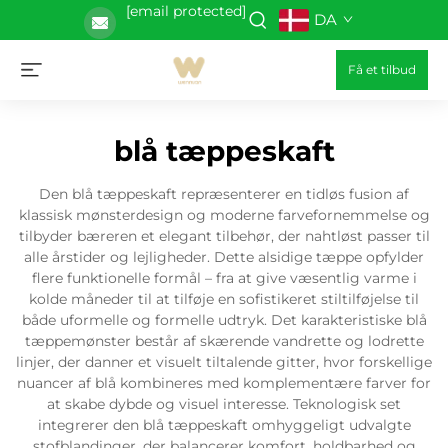
[email protected]
DA
Få et tilbud
blå tæppeskaft
Den blå tæppeskaft repræsenterer en tidløs fusion af
klassisk mønsterdesign og moderne farvefornemmelse og
tilbyder bæreren et elegant tilbehør, der nahtløst passer til
alle årstider og lejligheder. Dette alsidige tæppe opfylder
flere funktionelle formål – fra at give væsentlig varme i
kolde måneder til at tilføje en sofistikeret stiltilføjelse til
både uformelle og formelle udtryk. Det karakteristiske blå
tæppemønster består af skærende vandrette og lodrette
linjer, der danner et visuelt tiltalende gitter, hvor forskellige
nuancer af blå kombineres med komplementære farver for
at skabe dybde og visuel interesse. Teknologisk set
integrerer den blå tæppeskaft omhyggeligt udvalgte
stofblandinger, der balancerer komfort, holdbarhed og