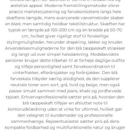
æstetisk appeal. Moderne fremstillingsmetoder sikrer
præcis mønsterjustering og farvekonsistens langs hele
skæftens længde, mens avancerede vævemetoder skaber
en blød, men samtidig holdbar tekstilstruktur. Skæften har
typisk en længde på 150–200 cm og en bredde på 50–70
cm, hvilket giver rigeligt stof til forskellige
stylingmuligheder, herunder drapéring, løkker og knuder.
Anvendelsesmulighederne for den blå tæppeskaft strækker
sig langt ud over simpel halsdækning. Modebevidste
personer bruger dette tilbehør til at forhøje daglige outfits
og tilføje personlighed samt farvekoordination til
vinterfrakker, efterårsjakker og forårsjakker. Den blå
farveskala tilbyder særlig alsidighed, da den supplerer
neutrale toner som sort, grå, hvid og beige, men også
passer smukt sammen med jeans, khaki og jordfarvede
tøjsæt. Erhvervsprofessionelle sætter pris på, hvordan den
blå tæppeskaft tilføjer en afsluttet note til
kontorudklædning uden at virke for uformel, hvilket gør
den velegnet til kundemøder og professionelle
sammenhænge. Rejseentusiaster sætter pris på dens
kompakte foldbarhed og multifunktionelle natur og bruger