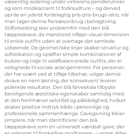
væsentlig isolering under vinterens pendlerutiner
og som modeaccent til forårsudture – og derved
opnås en yderst fordelagtig pris-pris-brugs-ratio, når
man tager denne flersæsonbrug i betragtning.
Stilforbedring sker problemfrit med den blå
tæppeskrave, da mønsteret tilføjer visuel dimension
til enkle outfits uden at overtage det samlede
udseende. De geometriske linjer skaber struktur og
sofistikation og opløfter simple kombinationer af
bukser og trøje til velafbalancerede outfits, der er
velegnede til sociale arrangementer. For personer,
der har svært ved at tilføje tilbehør, udgør denne
skrave en nem løsning, der konsekvent leverer
polerede resultater. Den blå farveskala tilbyder
beroligende æstetiske egenskaber samtidig med,
at den fremhæver selvtillid og pålidelighed, hvilket
skaber positive indtryk både i personlige og
professionelle sammenhænge. Gavegivning bliver
simplere, når man identificerer den blå
tæppeskrave som en universelt værdsat gave, der
er velegnet til forskellige modtagere – uanset alder