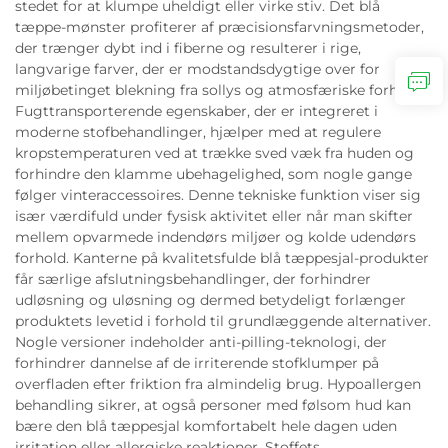
stedet for at klumpe uheldigt eller virke stiv. Det blå
tæppe-mønster profiterer af præcisionsfarvningsmetoder,
der trænger dybt ind i fiberne og resulterer i rige,
langvarige farver, der er modstandsdygtige over for
miljøbetinget blekning fra sollys og atmosfæriske forhold.
Fugttransporterende egenskaber, der er integreret i
moderne stofbehandlinger, hjælper med at regulere
kropstemperaturen ved at trække sved væk fra huden og
forhindre den klamme ubehagelighed, som nogle gange
følger vinteraccessoires. Denne tekniske funktion viser sig
især værdifuld under fysisk aktivitet eller når man skifter
mellem opvarmede indendørs miljøer og kolde udendørs
forhold. Kanterne på kvalitetsfulde blå tæppesjal-produkter
får særlige afslutningsbehandlinger, der forhindrer
udløsning og uløsning og dermed betydeligt forlænger
produktets levetid i forhold til grundlæggende alternativer.
Nogle versioner indeholder anti-pilling-teknologi, der
forhindrer dannelse af de irriterende stofklumper på
overfladen efter friktion fra almindelig brug. Hypoallergen
behandling sikrer, at også personer med følsom hud kan
bære den blå tæppesjal komfortabelt hele dagen uden
irritation eller allergiske reaktioner. Stoffets