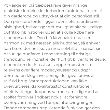
At vælge en blå tæppeskrave giver mange
praktiske fordele, der forbedrer funktionaliteten af
din garderobe og udtrykket af din personlige stil.
Den primære fordel ligger i dens ekstraordinære
alsidighed, hvilket gør det muligt at skabe utallige
outfitkombinationer uden at skulle købe flere
tilbehørsartikler. Den blå farvepalette passer
harmonisk med næsten alle hudtoner, så enhver
kan bære denne skrave med selvtillid – uanset sin
naturlige hudfarve. I modsætning til dristige,
trendbundne mønstre, der hurtigt bliver forældede,
bibeholder det klassiske tæppe-mønster sin
relevans over flere modecyklusser og udgør
dermed en klog investering, der giver årevis af
stilfuld brug. Varmeproduktionen kan ikke
overvurderes, da kvalitetsstofkonstruktionen
effektivt fanger kropens varme, samtidig med at
stoffet forbliver åndbart nok til at forhindre
overopvarmning ved temperatursvingninger.
Denne temperaturregulerende funktion gør den