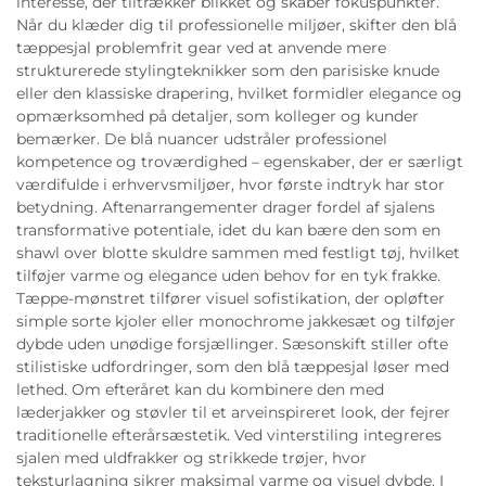
interesse, der tiltrækker blikket og skaber fokuspunkter.
Når du klæder dig til professionelle miljøer, skifter den blå
tæppesjal problemfrit gear ved at anvende mere
strukturerede stylingteknikker som den parisiske knude
eller den klassiske drapering, hvilket formidler elegance og
opmærksomhed på detaljer, som kolleger og kunder
bemærker. De blå nuancer udstråler professionel
kompetence og troværdighed – egenskaber, der er særligt
værdifulde i erhvervsmiljøer, hvor første indtryk har stor
betydning. Aftenarrangementer drager fordel af sjalens
transformative potentiale, idet du kan bære den som en
shawl over blotte skuldre sammen med festligt tøj, hvilket
tilføjer varme og elegance uden behov for en tyk frakke.
Tæppe-mønstret tilfører visuel sofistikation, der opløfter
simple sorte kjoler eller monochrome jakkesæt og tilføjer
dybde uden unødige forsjællinger. Sæsonskift stiller ofte
stilistiske udfordringer, som den blå tæppesjal løser med
lethed. Om efteråret kan du kombinere den med
læderjakker og støvler til et arveinspireret look, der fejrer
traditionelle efterårsæstetik. Ved vinterstiling integreres
sjalen med uldfrakker og strikkede trøjer, hvor
teksturlagning sikrer maksimal varme og visuel dybde. I