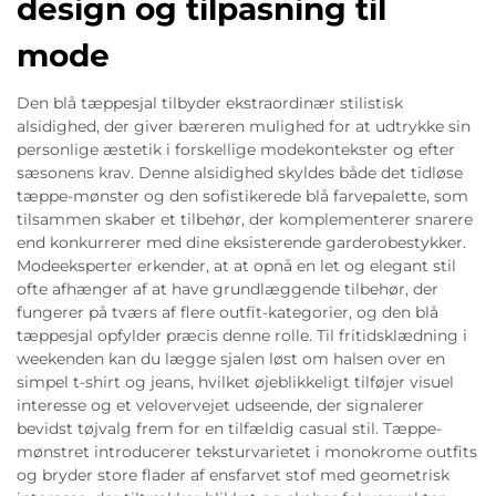
design og tilpasning til
mode
Den blå tæppesjal tilbyder ekstraordinær stilistisk
alsidighed, der giver bæreren mulighed for at udtrykke sin
personlige æstetik i forskellige modekontekster og efter
sæsonens krav. Denne alsidighed skyldes både det tidløse
tæppe-mønster og den sofistikerede blå farvepalette, som
tilsammen skaber et tilbehør, der komplementerer snarere
end konkurrerer med dine eksisterende garderobestykker.
Modeeksperter erkender, at at opnå en let og elegant stil
ofte afhænger af at have grundlæggende tilbehør, der
fungerer på tværs af flere outfit-kategorier, og den blå
tæppesjal opfylder præcis denne rolle. Til fritidsklædning i
weekenden kan du lægge sjalen løst om halsen over en
simpel t-shirt og jeans, hvilket øjeblikkeligt tilføjer visuel
interesse og et velovervejet udseende, der signalerer
bevidst tøjvalg frem for en tilfældig casual stil. Tæppe-
mønstret introducerer teksturvarietet i monokrome outfits
og bryder store flader af ensfarvet stof med geometrisk