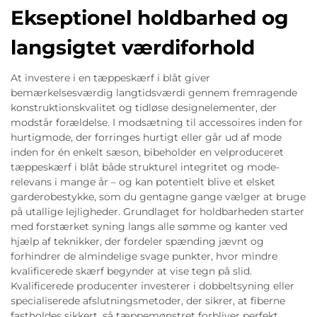
Ekseptionel holdbarhed og
langsigtet værdiforhold
At investere i en tæppeskærf i blåt giver
bemærkelsesværdig langtidsværdi gennem fremragende
konstruktionskvalitet og tidløse designelementer, der
modstår forældelse. I modsætning til accessoires inden for
hurtigmode, der forringes hurtigt eller går ud af mode
inden for én enkelt sæson, bibeholder en velproduceret
tæppeskærf i blåt både strukturel integritet og mode-
relevans i mange år – og kan potentielt blive et elsket
garderobestykke, som du gentagne gange vælger at bruge
på utallige lejligheder. Grundlaget for holdbarheden starter
med forstærket syning langs alle sømme og kanter ved
hjælp af teknikker, der fordeler spænding jævnt og
forhindrer de almindelige svage punkter, hvor mindre
kvalificerede skærf begynder at vise tegn på slid.
Kvalificerede producenter investerer i dobbeltsyning eller
specialiserede afslutningsmetoder, der sikrer, at fiberne
fastholdes sikkert, så tæppemønstret forbliver perfekt