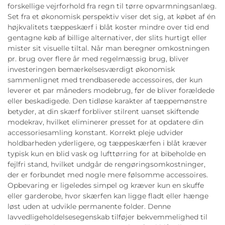
forskellige vejrforhold fra regn til tørre opvarmningsanlæg.
Set fra et økonomisk perspektiv viser det sig, at købet af én
højkvalitets tæppeskærf i blåt koster mindre over tid end
gentagne køb af billige alternativer, der slits hurtigt eller
mister sit visuelle tiltal. Når man beregner omkostningen
pr. brug over flere år med regelmæssig brug, bliver
investeringen bemærkelsesværdigt økonomisk
sammenlignet med trendbaserede accessoires, der kun
leverer et par måneders modebrug, før de bliver forældede
eller beskadigede. Den tidløse karakter af tæppemønstre
betyder, at din skærf forbliver stilrent uanset skiftende
modekrav, hvilket eliminerer presset for at opdatere din
accessoriesamling konstant. Korrekt pleje udvider
holdbarheden yderligere, og tæppeskærfen i blåt kræver
typisk kun en blid vask og lufttørring for at bibeholde en
fejlfri stand, hvilket undgår de rengøringsomkostninger,
der er forbundet med nogle mere følsomme accessoires.
Opbevaring er ligeledes simpel og kræver kun en skuffe
eller garderobe, hvor skærfen kan ligge fladt eller hænge
løst uden at udvikle permanente folder. Denne
lavvedligeholdelsesegenskab tilføjer bekvemmelighed til