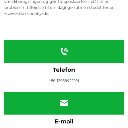
værdiberegningen og gør tæppeskærfen i blåt til en
problemfri tilføjelse til din daglige rutine i stedet for en
krævende modebyrde.
Telefon
+86-13958422291
E-mail