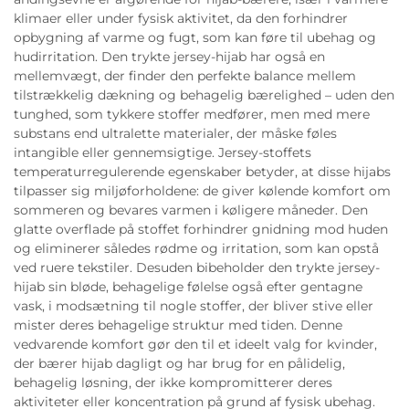
klimaer eller under fysisk aktivitet, da den forhindrer
opbygning af varme og fugt, som kan føre til ubehag og
hudirritation. Den trykte jersey-hijab har også en
mellemvægt, der finder den perfekte balance mellem
tilstrækkelig dækning og behagelig bærelighed – uden den
tunghed, som tykkere stoffer medfører, men med mere
substans end ultralette materialer, der måske føles
intangible eller gennemsigtige. Jersey-stoffets
temperaturregulerende egenskaber betyder, at disse hijabs
tilpasser sig miljøforholdene: de giver kølende komfort om
sommeren og bevares varmen i køligere måneder. Den
glatte overflade på stoffet forhindrer gnidning mod huden
og eliminerer således rødme og irritation, som kan opstå
ved ruere tekstiler. Desuden bibeholder den trykte jersey-
hijab sin bløde, behagelige følelse også efter gentagne
vask, i modsætning til nogle stoffer, der bliver stive eller
mister deres behagelige struktur med tiden. Denne
vedvarende komfort gør den til et ideelt valg for kvinder,
der bærer hijab dagligt og har brug for en pålidelig,
behagelig løsning, der ikke kompromitterer deres
aktiviteter eller koncentration på grund af fysisk ubehag.