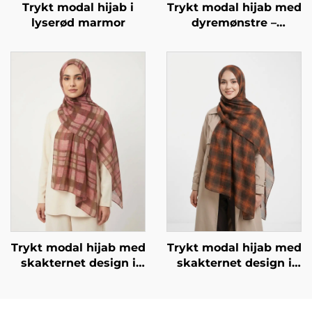
Trykt modal hijab i
Trykt modal hijab med
lyserød marmor
dyremønstre –
leopardmønstre
Trykt modal hijab med
Trykt modal hijab med
skakternet design i
skakternet design i
lyserød
mørk brun