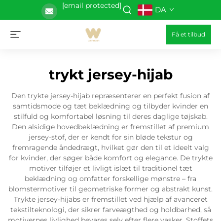
[email protected]
DA
Få et tilbud
trykt jersey-hijab
Den trykte jersey-hijab repræsenterer en perfekt fusion af
samtidsmode og tæt beklædning og tilbyder kvinder en
stilfuld og komfortabel løsning til deres daglige tøjskab.
Den alsidige hovedbeklædning er fremstillet af premium
jersey-stof, der er kendt for sin bløde tekstur og
fremragende åndedrægt, hvilket gør den til et ideelt valg
for kvinder, der søger både komfort og elegance. De trykte
motiver tilføjer et livligt islæt til traditionel tæt
beklædning og omfatter forskellige mønstre – fra
blomstermotiver til geometriske former og abstrakt kunst.
Trykte jersey-hijabs er fremstillet ved hjælp af avanceret
tekstilteknologi, der sikrer farveægthed og holdbarhed, så
motivernes livlighed bevares selv efter flere vasker. Stoffets