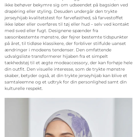
ikke behøver bekymre sig om udseendet på bagsiden ved
drapéring eller styling. Desuden undergår den trykte
jerseyhijab kvalitetstest for farvefasthed, så farvestoffet
ikke løber eller overføres til tøj eller hud – selv ved kontakt
med sved eller fugt. Designene spænder fra
sæsonbestemte mønstre, der fejrer bestemte tidspunkter
på året, til tidløse klassikere, der forbliver stilfulde uanset
ændringer i modeens tendenser. Den omfattende
udvalgsliste transformerer hijaben fra et simpelt
tækhedstøj til et ægte modeaccessory, der kan forhøje hele
din outfit. Den visuelle interesse, som de trykte mønstre
skaber, betyder også, at din trykte jerseyhijab kan blive et
samtaleemne og et udtryk for din personlighed samt din
kulturelle respekt.