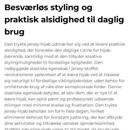
Besværløs styling og
praktisk alsidighed til daglig
brug
Den trykte jersey-hijab udmærker sig ved at levere praktisk
alsidighed, der forenkler den daglige rutine for hijab-
bærende, samtidig med at den tilbyder kreative
stylingmuligheder til forskellige lejligheder. Den
indbyggede elastiske egenskab i jersey-stoffet
revolutionerer oplevelsen af at bære hijab ved at tilpasse
sig naturligt til forskellige viklingsteknikker uden behov for
omfattende brug af nåle eller komplicerede folder. Denne
elastiske egenskab betyder, at selv dem, der er nye til at
bære hijab, kan opnå pænt og professionelt udseende
stilinger med minimal øvelse og frustration. Den trykte
jersey-hijab beholder sin form hele dagen, hvilket
eliminerer behovet for konstant justering, der kan afbryde
dine aktiviteter og tiltrække uønsket opmærksomhed.
Stoffets naturlige greb virker til din fordel, da strukturen