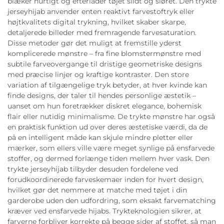
blæker hurtigt og efterlader tøjet slidt og sløret. Den trykte
jerseyhijab anvender enten reaktivt farvestoftryk eller
højtkvalitets digital trykning, hvilket skaber skarpe,
detaljerede billeder med fremragende farvesaturation.
Disse metoder gør det muligt at fremstille yderst
komplicerede mønstre – fra fine blomstermønstre med
subtile farveovergange til dristige geometriske designs
med præcise linjer og kraftige kontraster. Den store
variation af tilgængelige tryk betyder, at hver kvinde kan
finde designs, der taler til hendes personlige æstetik –
uanset om hun foretrækker diskret elegance, bohemisk
flair eller nutidig minimalisme. De trykte mønstre har også
en praktisk funktion ud over deres æstetiske værdi, da de
på en intelligent måde kan skjule mindre pletter eller
mærker, som ellers ville være meget synlige på ensfarvede
stoffer, og dermed forlænge tiden mellem hver vask. Den
trykte jerseyhijab tilbyder desuden fordelene ved
forudkoordinerede farveskemaer inden for hvert design,
hvilket gør det nemmere at matche med tøjet i din
garderobe uden den udfordring, som eksakt farvematching
kræver ved ensfarvede hijabs. Trykteknologien sikrer, at
farverne forbliver korrekte på begge sider af stoffet, så man