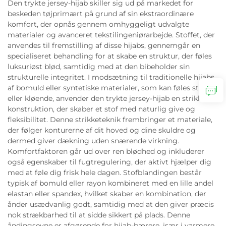
Den trykte jersey-hijab skiller sig ud på markedet for
beskeden tøjprimært på grund af sin ekstraordinære
komfort, der opnås gennem omhyggeligt udvalgte
materialer og avanceret tekstilingeniørarbejde. Stoffet, der
anvendes til fremstilling af disse hijabs, gennemgår en
specialiseret behandling for at skabe en struktur, der føles
luksuriøst blød, samtidig med at den bibeholder sin
strukturelle integritet. I modsætning til traditionelle hijabs
af bomuld eller syntetiske materialer, som kan føles stive
eller kløende, anvender den trykte jersey-hijab en strikket
konstruktion, der skaber et stof med naturlig give og
fleksibilitet. Denne strikketeknik frembringer et materiale,
der følger konturerne af dit hoved og dine skuldre og
dermed giver dækning uden snærende virkning.
Komfortfaktoren går ud over ren blødhed og inkluderer
også egenskaber til fugtregulering, der aktivt hjælper dig
med at føle dig frisk hele dagen. Stofblandingen består
typisk af bomuld eller rayon kombineret med en lille andel
elastan eller spandex, hvilket skaber en kombination, der
ånder usædvanlig godt, samtidig med at den giver præcis
nok strækbarhed til at sidde sikkert på plads. Denne
åndingsevne er afgørende for hijab-bærere, især i varmere