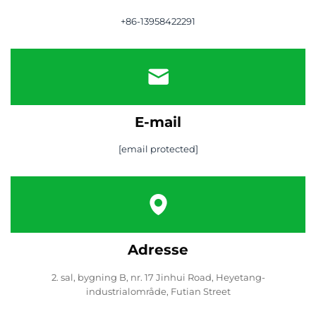
+86-13958422291
E-mail
[email protected]
Adresse
2. sal, bygning B, nr. 17 Jinhui Road, Heyetang-
industrialområde, Futian Street