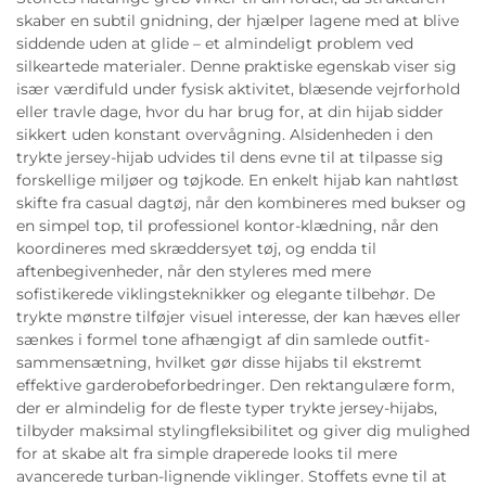
skaber en subtil gnidning, der hjælper lagene med at blive
siddende uden at glide – et almindeligt problem ved
silkeartede materialer. Denne praktiske egenskab viser sig
især værdifuld under fysisk aktivitet, blæsende vejrforhold
eller travle dage, hvor du har brug for, at din hijab sidder
sikkert uden konstant overvågning. Alsidenheden i den
trykte jersey-hijab udvides til dens evne til at tilpasse sig
forskellige miljøer og tøjkode. En enkelt hijab kan nahtløst
skifte fra casual dagtøj, når den kombineres med bukser og
en simpel top, til professionel kontor-klædning, når den
koordineres med skræddersyet tøj, og endda til
aftenbegivenheder, når den styleres med mere
sofistikerede viklingsteknikker og elegante tilbehør. De
trykte mønstre tilføjer visuel interesse, der kan hæves eller
sænkes i formel tone afhængigt af din samlede outfit-
sammensætning, hvilket gør disse hijabs til ekstremt
effektive garderobeforbedringer. Den rektangulære form,
der er almindelig for de fleste typer trykte jersey-hijabs,
tilbyder maksimal stylingfleksibilitet og giver dig mulighed
for at skabe alt fra simple draperede looks til mere
avancerede turban-lignende viklinger. Stoffets evne til at