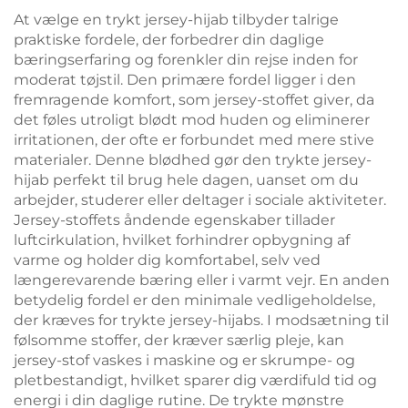
At vælge en trykt jersey-hijab tilbyder talrige
praktiske fordele, der forbedrer din daglige
bæringserfaring og forenkler din rejse inden for
moderat tøjstil. Den primære fordel ligger i den
fremragende komfort, som jersey-stoffet giver, da
det føles utroligt blødt mod huden og eliminerer
irritationen, der ofte er forbundet med mere stive
materialer. Denne blødhed gør den trykte jersey-
hijab perfekt til brug hele dagen, uanset om du
arbejder, studerer eller deltager i sociale aktiviteter.
Jersey-stoffets åndende egenskaber tillader
luftcirkulation, hvilket forhindrer opbygning af
varme og holder dig komfortabel, selv ved
længerevarende bæring eller i varmt vejr. En anden
betydelig fordel er den minimale vedligeholdelse,
der kræves for trykte jersey-hijabs. I modsætning til
følsomme stoffer, der kræver særlig pleje, kan
jersey-stof vaskes i maskine og er skrumpe- og
pletbestandigt, hvilket sparer dig værdifuld tid og
energi i din daglige rutine. De trykte mønstre