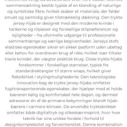
sammensætning består typisk af en blanding af naturlige
og syntetiske fibre, hvilket skaber et materiale, der falder
smukt og samtidig giver tilstrækkelig dækning. Den trykte
jersey-hijab er designet med den moderne kvinde i
tankerne og tilpasser sig forskellige stilpræferencer og
lejligheder – fra uformelle udgange til professionelle
sammenhænge og særlige begivenheder. Jerseys stofs
elastiske egenskaber sikrer en sikker pasform uden ubehag
eller behov for overdreven brug af nåle, hvilket især tiltaler
travle kvinder, der vægter praktisk brug. Disse trykte hijabs
forekommer i forskellige størrelser, typisk fra
standardrektangler til større wraps, hvilket giver
fleksibilitet i stylingmulighederne. Den teknologiske
innovation bag de trykte jersey-hijabs omfatter
fugttransporterende egenskaber, der hjælper med at holde
bæreren kølig og komfortabel hele dagen, og dermed
adresserer én af de primære bekymringer blandt hijab-
bærere i varmere klimaer. De anvendte trykteknikker
omfatter både digitaltryk og silkeskærmsprint, hvor hver
teknik har sine unikke fordele i forhold til
designkompleksitet og farveintensitet. Denne kombination