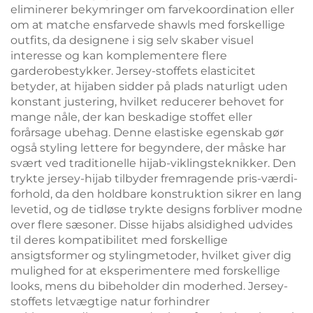
eliminerer bekymringer om farvekoordination eller
om at matche ensfarvede shawls med forskellige
outfits, da designene i sig selv skaber visuel
interesse og kan komplementere flere
garderobestykker. Jersey-stoffets elasticitet
betyder, at hijaben sidder på plads naturligt uden
konstant justering, hvilket reducerer behovet for
mange nåle, der kan beskadige stoffet eller
forårsage ubehag. Denne elastiske egenskab gør
også styling lettere for begyndere, der måske har
svært ved traditionelle hijab-viklingsteknikker. Den
trykte jersey-hijab tilbyder fremragende pris-værdi-
forhold, da den holdbare konstruktion sikrer en lang
levetid, og de tidløse trykte designs forbliver modne
over flere sæsoner. Disse hijabs alsidighed udvides
til deres kompatibilitet med forskellige
ansigtsformer og stylingmetoder, hvilket giver dig
mulighed for at eksperimentere med forskellige
looks, mens du bibeholder din moderhed. Jersey-
stoffets letvægtige natur forhindrer