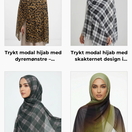
Trykt modal hijab med
Trykt modal hijab med
dyremønstre –
skakternet design i
leopardmønstre
sort og hvid