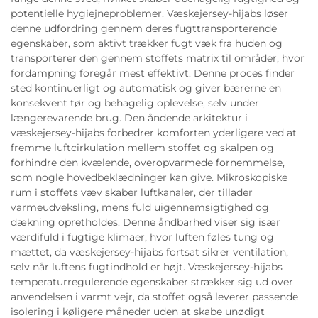
potentielle hygiejneproblemer. Væskejersey-hijabs løser
denne udfordring gennem deres fugttransporterende
egenskaber, som aktivt trækker fugt væk fra huden og
transporterer den gennem stoffets matrix til områder, hvor
fordampning foregår mest effektivt. Denne proces finder
sted kontinuerligt og automatisk og giver bærerne en
konsekvent tør og behagelig oplevelse, selv under
længerevarende brug. Den åndende arkitektur i
væskejersey-hijabs forbedrer komforten yderligere ved at
fremme luftcirkulation mellem stoffet og skalpen og
forhindre den kvælende, overopvarmede fornemmelse,
som nogle hovedbeklædninger kan give. Mikroskopiske
rum i stoffets væv skaber luftkanaler, der tillader
varmeudveksling, mens fuld uigennemsigtighed og
dækning opretholdes. Denne åndbarhed viser sig især
værdifuld i fugtige klimaer, hvor luften føles tung og
mættet, da væskejersey-hijabs fortsat sikrer ventilation,
selv når luftens fugtindhold er højt. Væskejersey-hijabs
temperaturregulerende egenskaber strækker sig ud over
anvendelsen i varmt vejr, da stoffet også leverer passende
isolering i køligere måneder uden at skabe unødigt