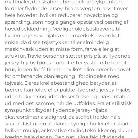
materialer, der skaber ubehagelige trykpunkter,
fordeler flydende jersey-hijabs vægten jævnt over
hele hovedet, hvilket reducerer hovedpine og
spænding, som nogle gange opstår ved bæring af
hovedbeklædning. Vedligeholdelseskravene til
flydende jersey-hijabs er bemærkelsesværdigt
enkle, da disse tøjsstykker tåler almindelig
maskinvask uden at miste form, farve eller glat
struktur. Travle personer sætter pris på, at flydende
jersey-hijabs tørres hurtigt efter vask – ofte klar til
brug inden for få timer – hvilket eliminerer behovet
for omfattende planlægning i forbindelse med
tøjvask. Deres krøllebestandighed betyder, at
bærere kan folde eller pakke flydende jersey-hijabs
uden bekymring, idet de ser friske og præsentable
ud med det samme, når de udfoldes. Fra et stilistisk
synspunkt tilbyder flydende jersey-hijabs
ekstraordinær alsidighed, da stoffet holder nåle
sikkert fast uden at danne synlige huller eller skade,
hvilket muliggør kreative stylingteknikker og sikker
bæring hele dagen. Den naturlige fald i flydende