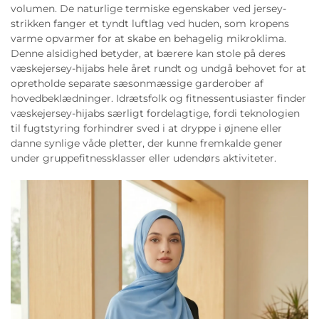
volumen. De naturlige termiske egenskaber ved jersey-
strikken fanger et tyndt luftlag ved huden, som kropens
varme opvarmer for at skabe en behagelig mikroklima.
Denne alsidighed betyder, at bærere kan stole på deres
væskejersey-hijabs hele året rundt og undgå behovet for at
opretholde separate sæsonmæssige garderober af
hovedbeklædninger. Idrætsfolk og fitnessentusiaster finder
væskejersey-hijabs særligt fordelagtige, fordi teknologien
til fugtstyring forhindrer sved i at dryppe i øjnene eller
danne synlige våde pletter, der kunne fremkalde gener
under gruppefitnessklasser eller udendørs aktiviteter.