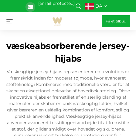
[email protected]
DA
Få et tilbud
væskeabsorberende jersey-
hijabs
Væskeagtige jersey-hijabs repræsenterer en revolutionær
fremskridt inden for moderat tøjmode, hvor avanceret
stofteknologi kombineres med traditionelle værdier for at
skabe en ekseptionel oplevelse af hovedbeklædning. Disse
innovative hijabs er fremstillet af en særlig blanding af
materialer, der skaber en unik væskeagtig falder, hvilket
giver bæreren en uslåelig kombination af komfort, stil og
praktisk anvendelighed. Væskeagtige jersey-hijabs
anvender avanceret tekstilingeniørarbejde til at fremstille
et stof, der glider smidigt over hovedet og skuldrene,
eliminerer uønsket tykkelse og samtidig sikrer fuld