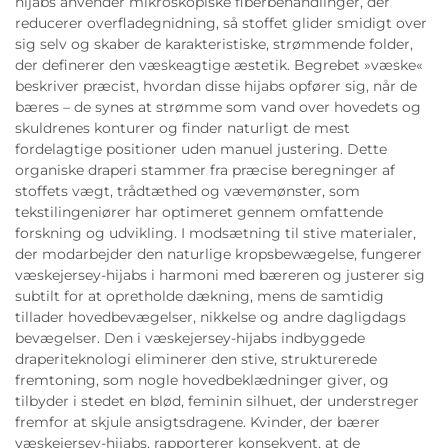
hijabs anvender mikroskopiske fiberbehandlinger, der
reducerer overfladegnidning, så stoffet glider smidigt over
sig selv og skaber de karakteristiske, strømmende folder,
der definerer den væskeagtige æstetik. Begrebet »væske«
beskriver præcist, hvordan disse hijabs opfører sig, når de
bæres – de synes at strømme som vand over hovedets og
skuldrenes konturer og finder naturligt de mest
fordelagtige positioner uden manuel justering. Dette
organiske draperi stammer fra præcise beregninger af
stoffets vægt, trådtæthed og vævemønster, som
tekstilingeniører har optimeret gennem omfattende
forskning og udvikling. I modsætning til stive materialer,
der modarbejder den naturlige kropsbewægelse, fungerer
væskejersey-hijabs i harmoni med bæreren og justerer sig
subtilt for at opretholde dækning, mens de samtidig
tillader hovedbevægelser, nikkelse og andre dagligdags
bevægelser. Den i væskejersey-hijabs indbyggede
draperiteknologi eliminerer den stive, strukturerede
fremtoning, som nogle hovedbeklædninger giver, og
tilbyder i stedet en blød, feminin silhuet, der understreger
fremfor at skjule ansigtsdragene. Kvinder, der bærer
væskejersey-hijabs, rapporterer konsekvent, at de