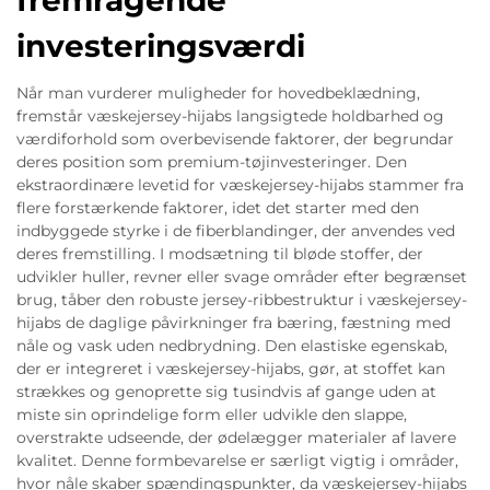
investeringsværdi
Når man vurderer muligheder for hovedbeklædning,
fremstår væskejersey-hijabs langsigtede holdbarhed og
værdiforhold som overbevisende faktorer, der begrundar
deres position som premium-tøjinvesteringer. Den
ekstraordinære levetid for væskejersey-hijabs stammer fra
flere forstærkende faktorer, idet det starter med den
indbyggede styrke i de fiberblandinger, der anvendes ved
deres fremstilling. I modsætning til bløde stoffer, der
udvikler huller, revner eller svage områder efter begrænset
brug, tåber den robuste jersey-ribbestruktur i væskejersey-
hijabs de daglige påvirkninger fra bæring, fæstning med
nåle og vask uden nedbrydning. Den elastiske egenskab,
der er integreret i væskejersey-hijabs, gør, at stoffet kan
strækkes og genoprette sig tusindvis af gange uden at
miste sin oprindelige form eller udvikle den slappe,
overstrakte udseende, der ødelægger materialer af lavere
kvalitet. Denne formbevarelse er særligt vigtig i områder,
hvor nåle skaber spændingspunkter, da væskejersey-hijabs