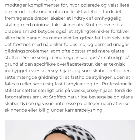
modtager komplimenter for, hvor polerede og velstillete
de ser ud – selv under uformelle aktiviteter – fordi det
fremragende draperi skaber et indtryk af omhyggelig
styling med minimal faktisk indsats. Stoffets evne til at
drapere smukt betyder også, at stylingteknikker forbliver
sikre hele dagen, da materialet let griber fat i sig selv, når
det fæstnes med nåle eller foldes ind, og dermed undgår
glidningsproblemer, som ofte opstår med mere glatte
stoffer. Denne selvgribende egenskab opstår naturligt på
grund af den specifikke overfladetekstur, der er teknisk
indbygget i væskejersey-hijabs, og som skaber netop den
rette mængde gnidning til at fastholde stylingen uden at
føles ru eller sætte sig fast i smykker og tøj. Professionelle
stilister sætter særligt pris på væskejersey-hijabs, fordi de
fotograferes smukt: Stoffets naturlige bevægelse og glans
skaber dybde og visuel interesse på billeder uden at virke
skinnende eller billig under kamerabelysning.