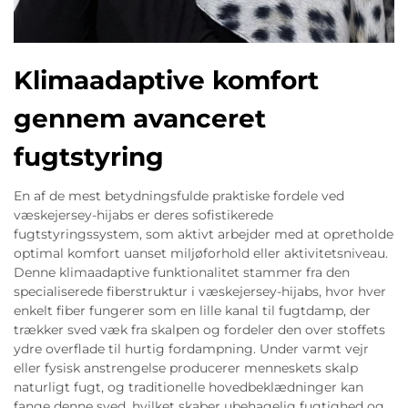
Klimaadaptive komfort
gennem avanceret
fugtstyring
En af de mest betydningsfulde praktiske fordele ved
væskejersey-hijabs er deres sofistikerede
fugtstyringssystem, som aktivt arbejder med at opretholde
optimal komfort uanset miljøforhold eller aktivitetsniveau.
Denne klimaadaptive funktionalitet stammer fra den
specialiserede fiberstruktur i væskejersey-hijabs, hvor hver
enkelt fiber fungerer som en lille kanal til fugtdamp, der
trækker sved væk fra skalpen og fordeler den over stoffets
ydre overflade til hurtig fordampning. Under varmt vejr
eller fysisk anstrengelse producerer menneskets skalp
naturligt fugt, og traditionelle hovedbeklædninger kan
fange denne sved, hvilket skaber ubehagelig fugtighed og