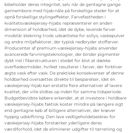
bibeholder deres integritet, selv når de gentagne gange
gennembore med hijab-nåle på forskellige steder for at
opnå forskellige stylingeffekter. Farvefastheden i
kvalitetsvæskejersey-hijabs repræsenterer en anden
dimension af holdbarhed, idet de dybe, levende farver
modstår blekning trods udsættelse for sollys, vaskepulver
og andre miljøfaktorer, der typisk nedbryder stoffarver.
Producenter af premium-væskejersey-hijabs anvender
avancerede farvningsteknologier, der binder pigmenter
dybt ind i fiberstrukturen i stedet for blot at dække
overfladeområder, hvilket resulterer i farver, der forbliver
ægte vask efter vask. De praktiske konsekvenser af denne
holdbarhed oversættes direkte til besparelser, idet én
væskejersey-hijab kan erstatte flere alternativer af lavere
kvalitet, der ville slidtes op inden for samme tidsperiode.
Budgetbevidste købere erkender, at at investere i holdbare
væskejersey-hijabs faktisk koster mindre på længere sigt
end gentagne køb af billigere alternativer, der kræver
hyppig udskiftning. Den lave vedligeholdelseskrav for
væskejersey-hijabs forstærker yderligere deres
værdiforhold, idet de eliminerer udgifter til tørrening og