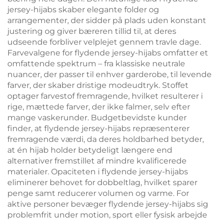
jersey-hijabs skaber elegante folder og
arrangementer, der sidder på plads uden konstant
justering og giver bæreren tillid til, at deres
udseende forbliver velplejet gennem travle dage.
Farvevalgene for flydende jersey-hijabs omfatter et
omfattende spektrum – fra klassiske neutrale
nuancer, der passer til enhver garderobe, til levende
farver, der skaber dristige modeudtryk. Stoffet
optager farvestof fremragende, hvilket resulterer i
rige, mættede farver, der ikke falmer, selv efter
mange vaskerunder. Budgetbevidste kunder
finder, at flydende jersey-hijabs repræsenterer
fremragende værdi, da deres holdbarhed betyder,
at én hijab holder betydeligt længere end
alternativer fremstillet af mindre kvalificerede
materialer. Opaciteten i flydende jersey-hijabs
eliminerer behovet for dobbeltlag, hvilket sparer
penge samt reducerer volumen og varme. For
aktive personer bevæger flydende jersey-hijabs sig
problemfrit under motion, sport eller fysisk arbejde