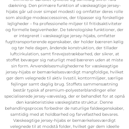
dækning. Den primære funktion af væskeagtige jersey-
hijabs går ud over simpel modesti og omfatter deres rolle
som alsidige modeaccessoires, der tilpasser sig forskellige
lejligheder – fra professionelle miljøer til fritidsaktiviteter
og formelle begivenheder. De teknologiske funktioner, der
er integreret i væskeagtige jersey-hijabs, omfatter
fugttransporterende egenskaber, der holder bæreren kølig
og tør hele dagen, åndende konstruktion, der tillader
luftcirkulation, samt firevejsstrækbarhed, der sikrer, at
stoffet bevæger sig naturligt med bæreren uden at miste
sin form. Anvendelsesmulighederne for væskeagtige
jersey-hijabs er bemærkelsesværdigt mangfoldige, hvilket
gør dem velegnede til aktiv livsstil, kontormiljøer, særlige
fejlinger samt daglig brug. Stoffets sammensætning
består typisk af premium-polyesterblandinger eller
specialiserede jersey-væveslag, der er behandlet for at opnå
den karakteristiske væskeglatte struktur. Denne
behandlingsproces forbedrer de naturlige faldeegenskaber,
samtidig med at holdbarhed og farvefasthed bevares.
Væskeagtige jersey-hijabs er bemærkelsesværdigt
velegnede til at modstå folder, hvilket gør dem ideelle