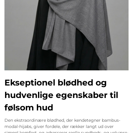
Ekseptionel blødhed og
hudvenlige egenskaber til
følsom hud
Den ekstraordinære blødhed, der kendetegner bambus-
modal-hijabs, giver fordele, der rækker langt ud over
simpel komfort, og adresserer reelle sundheds- og velvære-