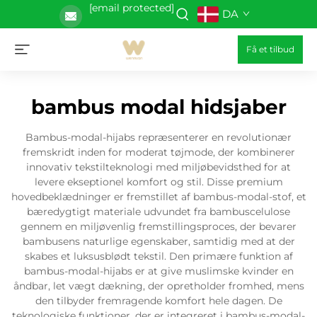
[email protected]
DA
Få et tilbud
bambus modal hidsjaber
Bambus-modal-hijabs repræsenterer en revolutionær
fremskridt inden for moderat tøjmode, der kombinerer
innovativ tekstilteknologi med miljøbevidsthed for at
levere ekseptionel komfort og stil. Disse premium
hovedbeklædninger er fremstillet af bambus-modal-stof, et
bæredygtigt materiale udvundet fra bambuscelulose
gennem en miljøvenlig fremstillingsproces, der bevarer
bambusens naturlige egenskaber, samtidig med at der
skabes et luksusblødt tekstil. Den primære funktion af
bambus-modal-hijabs er at give muslimske kvinder en
åndbar, let vægt dækning, der opretholder fromhed, mens
den tilbyder fremragende komfort hele dagen. De
teknologiske funktioner, der er integreret i bambus-modal-