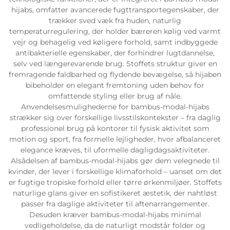
hijabs, omfatter avancerede fugttransportegenskaber, der
trækker sved væk fra huden, naturlig
temperaturregulering, der holder bæreren kølig ved varmt
vejr og behagelig ved køligere forhold, samt indbyggede
antibakterielle egenskaber, der forhindrer lugtdannelse,
selv ved længerevarende brug. Stoffets struktur giver en
fremragende faldbarhed og flydende bevægelse, så hijaben
bibeholder en elegant fremtoning uden behov for
omfattende styling eller brug af nåle.
Anvendelsesmulighederne for bambus-modal-hijabs
strækker sig over forskellige livsstilskontekster – fra daglig
professionel brug på kontorer til fysisk aktivitet som
motion og sport, fra formelle lejligheder, hvor afbalanceret
elegance kræves, til uformelle dagligdagsaktiviteter.
Alsådelsen af bambus-modal-hijabs gør dem velegnede til
kvinder, der lever i forskellige klimaforhold – uanset om det
er fugtige tropiske forhold eller tørre ørkenmiljøer. Stoffets
naturlige glans giver en sofistikeret æstetik, der nahtløst
passer fra daglige aktiviteter til aftenarrangementer.
Desuden kræver bambus-modal-hijabs minimal
vedligeholdelse, da de naturligt modstår folder og