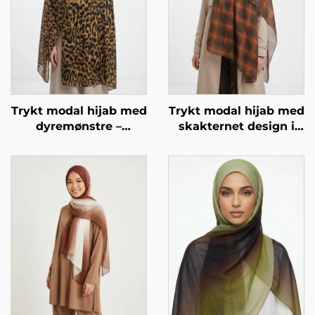
Trykt modal hijab med
Trykt modal hijab med
dyremønstre –
skakternet design i
leopardmønstre
mørk brun