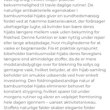
bekvemmelighed til travle daglige rutiner. De
naturlige antibakterielle egenskaber i
bambusmodal-hijabs giver en sundhedsmæssig
fordel ved at hæmme bakterievækst, der forårsager
ubehagelige lugte, så kvinder kan bære deres
hijabs længere mellem vask uden bekymring for
friskhed. Denne funktion er især nyttig under rejser
eller lange arbejdsdage, hvor mulighederne for at
vaske er begrænsede. Fra et praktisk synspunkt
bibeholder bambusmodal-hijabs deres farveglans
længere end almindelige stoffer, da de er mere
modstandsdygtige over for blekning fra sollys og
gentagne vask, hvilket betyder, at din hijab-samling
beholder sin smukke udseende ved hver enkelt
investering. Den foldningsbestandige natur af
bambusmodal-hijabs eliminerer behovet for
konstant strygning, hvilket sparer tid under
morgens rutiner og sikrer en velplejet fremtoning
hele dagen igennem – uanset aktivitetsniveau.
Stoffets naturlige falder skaber elegante folder