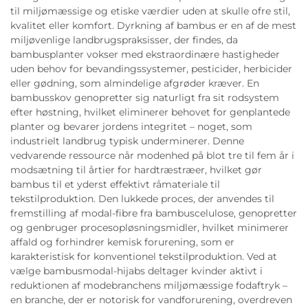
til miljømæssige og etiske værdier uden at skulle ofre stil,
kvalitet eller komfort. Dyrkning af bambus er en af de mest
miljøvenlige landbrugspraksisser, der findes, da
bambusplanter vokser med ekstraordinære hastigheder
uden behov for bevandingssystemer, pesticider, herbicider
eller gødning, som almindelige afgrøder kræver. En
bambusskov genopretter sig naturligt fra sit rodsystem
efter høstning, hvilket eliminerer behovet for genplantede
planter og bevarer jordens integritet – noget, som
industrielt landbrug typisk underminerer. Denne
vedvarende ressource når modenhed på blot tre til fem år i
modsætning til årtier for hardtræstræer, hvilket gør
bambus til et yderst effektivt råmateriale til
tekstilproduktion. Den lukkede proces, der anvendes til
fremstilling af modal-fibre fra bambuscelulose, genopretter
og genbruger procesopløsningsmidler, hvilket minimerer
affald og forhindrer kemisk forurening, som er
karakteristisk for konventionel tekstilproduktion. Ved at
vælge bambusmodal-hijabs deltager kvinder aktivt i
reduktionen af modebranchens miljømæssige fodaftryk –
en branche, der er notorisk for vandforurening, overdreven