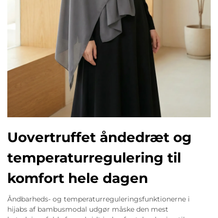
Uovertruffet åndedræt og
temperaturregulering til
komfort hele dagen
Åndbarheds- og temperaturreguleringsfunktionerne i
hijabs af bambusmodal udgør måske den mest