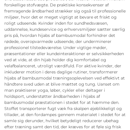
forskellige stofvægte. De praktiske konsekvenser af
fremragende åndbarhed strækker sig også til professionelle
miljøer, hvor det er meget vigtigt at bevare et friskt og
roligt udseende. Kvinder inden for sundhedsvæsen,
uddannelse, kundeservice og erhvervsmiljøer sætter særlig
pris på, hvordan hijabs af bambusmodal forhindrer det
rødede, overopvarmede udseende, der underminerer
professionel tilstedeværelse. Under vigtige møder,
præsentationer eller kundeinteraktioner er selvsikkerheden
ved at vide, at din hijab holder dig komfortabel og
velafbalanceret, utroligt værdifuld. For aktive kvinder, der
inkluderer motion i deres daglige rutiner, transformerer
hijabs af bambusmodal træningsoplevelsen ved effektivt at
håndtere sved uden at blive mættet og tung. Uanset om
man praktiserer yoga, løber, cykler eller deltager i
holdsport, understøtter åndbarheden i hijabs af
bambusmodal præstationen i stedet for at hæmme den.
Stoffet transporterer fugt væk fra skalpen øjeblikkeligt og
tillader, at den fordampes gennem materialet i stedet for at
samle sig derunder, hvilket betydeligt reducerer ubehag
efter træning samt den tid, der kræves for at føle sig frisk