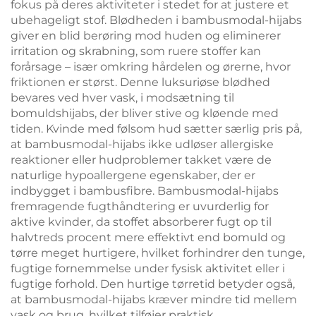
fokus på deres aktiviteter i stedet for at justere et
ubehageligt stof. Blødheden i bambusmodal-hijabs
giver en blid berøring mod huden og eliminerer
irritation og skrabning, som ruere stoffer kan
forårsage – især omkring hårdelen og ørerne, hvor
friktionen er størst. Denne luksuriøse blødhed
bevares ved hver vask, i modsætning til
bomuldshijabs, der bliver stive og kløende med
tiden. Kvinde med følsom hud sætter særlig pris på,
at bambusmodal-hijabs ikke udløser allergiske
reaktioner eller hudproblemer takket være de
naturlige hypoallergene egenskaber, der er
indbygget i bambusfibre. Bambusmodal-hijabs
fremragende fugthåndtering er uvurderlig for
aktive kvinder, da stoffet absorberer fugt op til
halvtreds procent mere effektivt end bomuld og
tørre meget hurtigere, hvilket forhindrer den tunge,
fugtige fornemmelse under fysisk aktivitet eller i
fugtige forhold. Den hurtige tørretid betyder også,
at bambusmodal-hijabs kræver mindre tid mellem
vask og brug, hvilket tilføjer praktisk