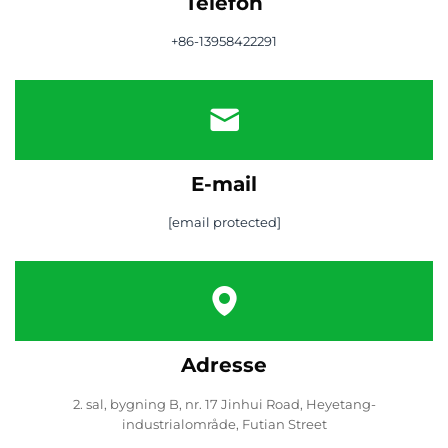
Telefon
+86-13958422291
E-mail
[email protected]
Adresse
2. sal, bygning B, nr. 17 Jinhui Road, Heyetang-
industrialområde, Futian Street