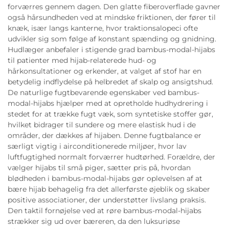
forværres gennem dagen. Den glatte fiberoverflade gavner
også hårsundheden ved at mindske friktionen, der fører til
knæk, især langs kanterne, hvor traktionsalopeci ofte
udvikler sig som følge af konstant spænding og gnidning.
Hudlæger anbefaler i stigende grad bambus-modal-hijabs
til patienter med hijab-relaterede hud- og
hårkonsultationer og erkender, at valget af stof har en
betydelig indflydelse på helbredet af skalp og ansigtshud.
De naturlige fugtbevarende egenskaber ved bambus-
modal-hijabs hjælper med at opretholde hudhydrering i
stedet for at trække fugt væk, som syntetiske stoffer gør,
hvilket bidrager til sundere og mere elastisk hud i de
områder, der dækkes af hijaben. Denne fugtbalance er
særligt vigtig i airconditionerede miljøer, hvor lav
luftfugtighed normalt forværrer hudtørhed. Forældre, der
vælger hijabs til små piger, sætter pris på, hvordan
blødheden i bambus-modal-hijabs gør oplevelsen af at
bære hijab behagelig fra det allerførste øjeblik og skaber
positive associationer, der understøtter livslang praksis.
Den taktil fornøjelse ved at røre bambus-modal-hijabs
strækker sig ud over bæreren, da den luksuriøse