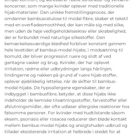
koncerner, som mange kvinder oplever med traditionelle
hijab-materialer. Den unikke fremstillingsproces, der
omdanner bambuscelulose til modal-fibre, skaber et tekstil
med en overfladesmoothhed, der kan måle sig med silke,
men uden de høje vedligeholdelseskrav eller skrøbelighed,
der er forbundet med naturlige silkestoffer. Den
bemærkelsesværdige blødhed forbliver konstant gennem
hele levetiden af bambus-modal-hijabs, i modsætning til
bomuld, der bliver progressivt ruere og slidt af ved
gentagne vasker og brug. Kvinder, der har oplevet
irritation, rødme eller udbrydninger langs hårlinjen,
tindingerne og nakken på grund af ruere hijab-stoffer,
oplever øjeblikkelig lettelse, når de skifter til bambus-
modal-hijabs. De hypoallergene egenskaber, der er
indbygget i bambusfibre, betyder, at disse hijabs ikke
indeholder de kemiske tilsætningsstoffer, farvestoffer eller
afslutningsmidler, der ofte udløser allergiske reaktioner hos
følsomme personer. For kvinder med hudtilstande såsom
eksem, psoriasis eller rosacea reducerer den bløde kontakt
mellem bambus-modal-hijabs og ansigtshuden udbrud og
tillader eksisterende irritation at helbrede i stedet for at