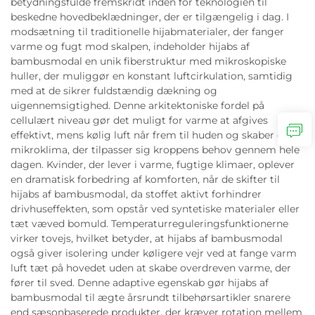
betydningsfulde fremskridt inden for teknologien til
beskedne hovedbeklædninger, der er tilgængelig i dag. I
modsætning til traditionelle hijabmaterialer, der fanger
varme og fugt mod skalpen, indeholder hijabs af
bambusmodal en unik fiberstruktur med mikroskopiske
huller, der muliggør en konstant luftcirkulation, samtidig
med at de sikrer fuldstændig dækning og
uigennemsigtighed. Denne arkitektoniske fordel på
cellulært niveau gør det muligt for varme at afgives
effektivt, mens kølig luft når frem til huden og skaber et
mikroklima, der tilpasser sig kroppens behov gennem hele
dagen. Kvinder, der lever i varme, fugtige klimaer, oplever
en dramatisk forbedring af komforten, når de skifter til
hijabs af bambusmodal, da stoffet aktivt forhindrer
drivhuseffekten, som opstår ved syntetiske materialer eller
tæt væved bomuld. Temperaturreguleringsfunktionerne
virker tovejs, hvilket betyder, at hijabs af bambusmodal
også giver isolering under køligere vejr ved at fange varm
luft tæt på hovedet uden at skabe overdreven varme, der
fører til sved. Denne adaptive egenskab gør hijabs af
bambusmodal til ægte årsrundt tilbehørsartikler snarere
end sæsonbaserede produkter, der kræver rotation mellem