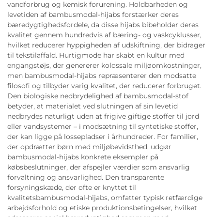
vandforbrug og kemisk forurening. Holdbarheden og
levetiden af bambusmodal-hijabs forstærker deres
bæredygtighedsfordele, da disse hijabs bibeholder deres
kvalitet gennem hundredvis af bæring- og vaskcyklusser,
hvilket reducerer hyppigheden af udskiftning, der bidrager
til tekstilaffald. Hurtigmode har skabt en kultur med
engangstøjs, der genererer kolossale miljøomkostninger,
men bambusmodal-hijabs repræsenterer den modsatte
filosofi og tilbyder varig kvalitet, der reducerer forbruget.
Den biologiske nedbrydelighed af bambusmodal-stof
betyder, at materialet ved slutningen af sin levetid
nedbrydes naturligt uden at frigive giftige stoffer til jord
eller vandsystemer – i modsætning til syntetiske stoffer,
der kan ligge på lossepladser i århundreder. For familier,
der opdrætter børn med miljøbevidsthed, udgør
bambusmodal-hijabs konkrete eksempler på
købsbeslutninger, der afspejler værdier som ansvarlig
forvaltning og ansvarlighed. Den transparente
forsyningskæde, der ofte er knyttet til
kvalitetsbambusmodal-hijabs, omfatter typisk retfærdige
arbejdsforhold og etiske produktionsbetingelser, hvilket