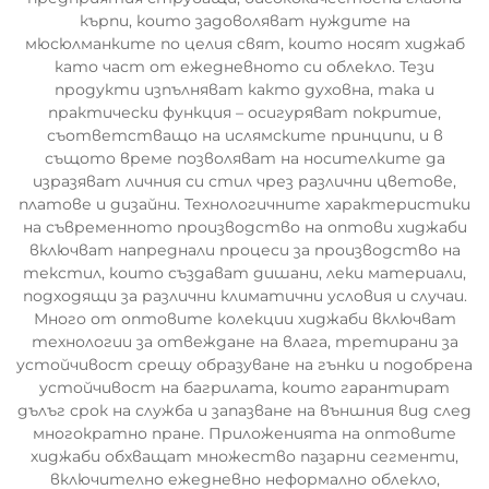
кърпи, които задоволяват нуждите на
мюсюлманките по целия свят, които носят хиджаб
като част от ежедневното си облекло. Тези
продукти изпълняват както духовна, така и
практически функция – осигуряват покритие,
съответстващо на ислямските принципи, и в
същото време позволяват на носителките да
изразяват личния си стил чрез различни цветове,
платове и дизайни. Технологичните характеристики
на съвременното производство на оптови хиджаби
включват напреднали процеси за производство на
текстил, които създават дишани, леки материали,
подходящи за различни климатични условия и случаи.
Много от оптовите колекции хиджаби включват
технологии за отвеждане на влага, третирани за
устойчивост срещу образуване на гънки и подобрена
устойчивост на багрилата, които гарантират
дълъг срок на служба и запазване на външния вид след
многократно пране. Приложенията на оптовите
хиджаби обхващат множество пазарни сегменти,
включително ежедневно неформално облекло,