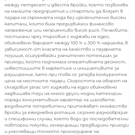
между петдесет и двеста бройки, което позволява
на малките предприятия и стартъпи да влязат в
пазара на скромната мода без изключително високи
капитали, които биха предизвикали финансово
напрежение или неприемливо висок риск. Печалбите,
постигани чрез търговия с хиджаби на едро,
обикновено варират между 100 % и 300 % надценка, в
зависимост от класата на качество и пазарната
позиция, осигурявайки значителен потенциал за
приходи, който подпомага оперативната дейност,
инвестициите в маркетинг и инициативите за
разширение, като при това се запазва конкурентна
цена на местните пазари. Скоростта на оборот на
складовия запас от хиджаби на едро обикновено
надвишава тази на много други модни категории
поради консумативния характер на шаловете:
редовните потребители притежават множество
бройки за ежедневна ротация, сезонно разнообразие
и специфични случаи, което води до последователни
повторни покупки, генериращи предвидими приходи
и улесняващи точното прогнозиране на