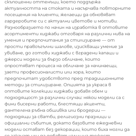
скъпоценни оттенъци, което поддържа
актуалността на стоката и насърчава повторните
посещения на клиенти, желаещи да обновяват
гардеробите си с актуални цветове и мотиви.
Разнообразието по начин на изработка в оптовите
асортименти хиджаби отговаря на различни нива на
умения и предпочитания за стилизиране — от
прости правоъгълни шалове, изискващи умение за
увиване, до готови хиджаби с вградени капаци и
джерси модели за бързо обличане, които
опростяват процеса на обличане за начинаещи,
заети професионалисти или хора, които
предпочитат удобството пред традиционните
методи за стилизиране. Опцията за украса в
оптовите колекции хиджаби добавя обем и
подходящост за различни случаи: някои модели са с
фини бисерни работи, блестящи акценти,
дантелена ръбна обшивка или бродерии —
подходящи за сватби, религиозни празници и
официални събития, докато базовите ежедневни
модели остават без декорации, които биха могли да
се закачат или да добавят излишна тежест.