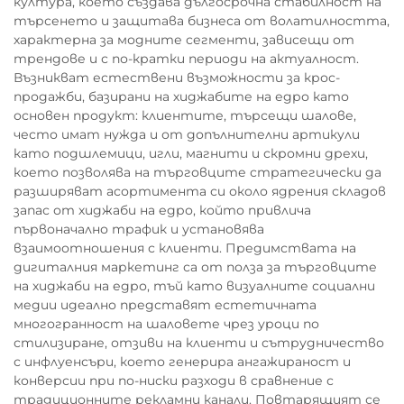
култура, което създава дългосрочна стабилност на
търсенето и защитава бизнеса от волатилността,
характерна за модните сегменти, зависещи от
трендове и с по-кратки периоди на актуалност.
Възникват естествени възможности за крос-
продажби, базирани на хиджабите на едро като
основен продукт: клиентите, търсещи шалове,
често имат нужда и от допълнителни артикули
като подшлемици, игли, магнити и скромни дрехи,
което позволява на търговците стратегически да
разширяват асортимента си около ядрения складов
запас от хиджаби на едро, който привлича
първоначално трафик и установява
взаимоотношения с клиенти. Предимствата на
дигиталния маркетинг са от полза за търговците
на хиджаби на едро, тъй като визуалните социални
медии идеално представят естетичната
многогранност на шаловете чрез уроци по
стилизиране, отзиви на клиенти и сътрудничество
с инфлуенсъри, което генерира ангажираност и
конверсии при по-ниски разходи в сравнение с
традиционните рекламни канали. Повтарящият се