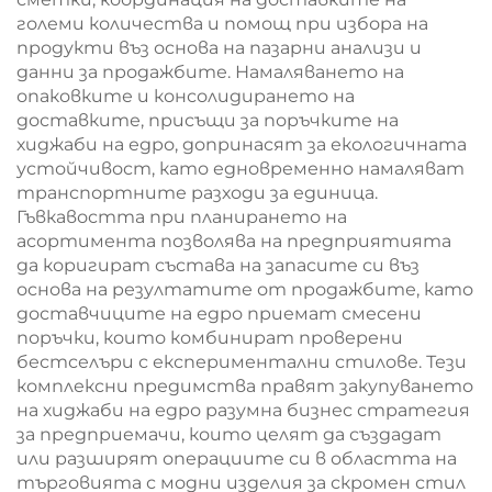
големи количества и помощ при избора на
продукти въз основа на пазарни анализи и
данни за продажбите. Намаляването на
опаковките и консолидирането на
доставките, присъщи за поръчките на
хиджаби на едро, допринасят за екологичната
устойчивост, като едновременно намаляват
транспортните разходи за единица.
Гъвкавостта при планирането на
асортимента позволява на предприятията
да коригират състава на запасите си въз
основа на резултатите от продажбите, като
доставчиците на едро приемат смесени
поръчки, които комбинират проверени
бестселъри с експериментални стилове. Тези
комплексни предимства правят закупуването
на хиджаби на едро разумна бизнес стратегия
за предприемачи, които целят да създадат
или разширят операциите си в областта на
търговията с модни изделия за скромен стил