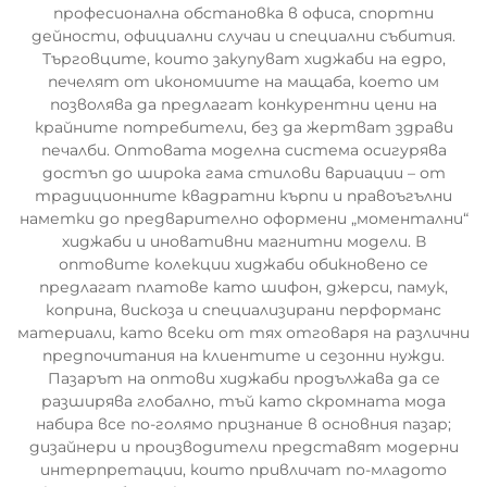
професионална обстановка в офиса, спортни
дейности, официални случаи и специални събития.
Търговците, които закупуват хиджаби на едро,
печелят от икономиите на мащаба, което им
позволява да предлагат конкурентни цени на
крайните потребители, без да жертват здрави
печалби. Оптовата моделна система осигурява
достъп до широка гама стилови вариации – от
традиционните квадратни кърпи и правоъгълни
наметки до предварително оформени „моментални“
хиджаби и иновативни магнитни модели. В
оптовите колекции хиджаби обикновено се
предлагат платове като шифон, джерси, памук,
коприна, вискоза и специализирани перформанс
материали, като всеки от тях отговаря на различни
предпочитания на клиентите и сезонни нужди.
Пазарът на оптови хиджаби продължава да се
разширява глобално, тъй като скромната мода
набира все по-голямо признание в основния пазар;
дизайнери и производители представят модерни
интерпретации, които привличат по-младото