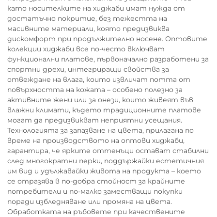
като носителките на хиджаби имат нужда от
достатъчно покритие, без тежестта на
масивните материали, която предизвиква
дискомфорт при продължително носене. Оптовите
колекции хиджаби все по-често включват
функционални платове, първоначално разработени за
спортни дрехи, интегриращи свойства за
отвеждане на влага, които извличат потта от
повърхността на кожата – особено полезно за
активните жени или за онези, които живеят във
влажни климати, където традиционните платове
могат да предизвикват неприятни усещания.
Технологията за запазване на цвета, прилагана по
време на производството на оптови хиджаби,
гарантира, че ярките оттенъци остават стабилни
след многократни перки, поддържайки естетичния
им вид и удължавайки живота на продукта – което
се отразява в по-добра стойност за крайните
потребители и по-малко заместващи покупки
поради избледняване или промяна на цвета.
Обработката на ръбовете при качествените