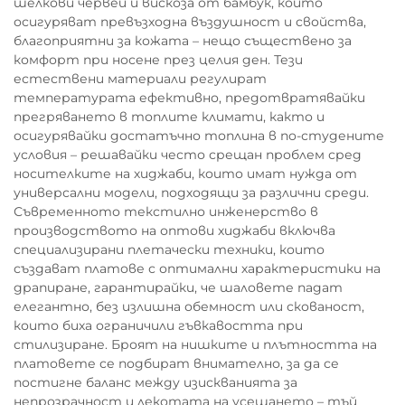
шелкови червеи и вискоза от бамбук, които
осигуряват превъзходна въздушност и свойства,
благоприятни за кожата – нещо съществено за
комфорт при носене през целия ден. Тези
естествени материали регулират
температурата ефективно, предотвратявайки
прегряването в топлите климати, както и
осигурявайки достатъчно топлина в по-студените
условия – решавайки често срещан проблем сред
носителките на хиджаби, които имат нужда от
универсални модели, подходящи за различни среди.
Съвременното текстилно инженерство в
производството на оптови хиджаби включва
специализирани плетачески техники, които
създават платове с оптимални характеристики на
драпиране, гарантирайки, че шаловете падат
елегантно, без излишна обемност или скованост,
които биха ограничили гъвкавостта при
стилизиране. Броят на нишките и плътността на
платовете се подбират внимателно, за да се
постигне баланс между изискванията за
непрозрачност и лекотата на усещането – тъй