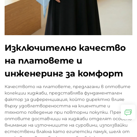
Изключително качество
на платовете и
инженеринг за комфорт
Качеството на платовете, предлагани в оптовите
колекции хиджаби, представлява фундаментален
фактор за диференциация, който директно влияе
върху удовлетвореността на клиентите и
тяхното поведение при повторни покупки. Премиум
оптовите доставчици на хиджаби отделят особено
внимание на източниците на суровини, използвайки
естествени влакна като египетски памук, шелк от