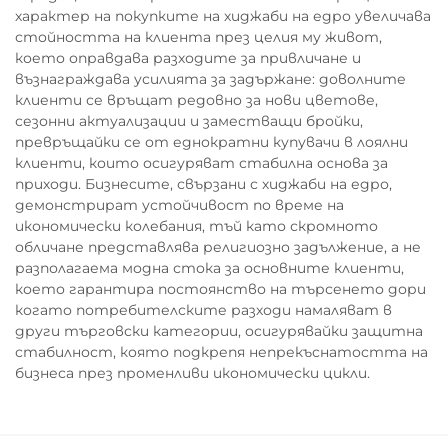
характер на покупките на хиджаби на едро увеличава
стойността на клиента през целия му живот,
което оправдава разходите за привличане и
възнаграждава усилията за задържане: доволните
клиенти се връщат редовно за нови цветове,
сезонни актуализации и заместващи бройки,
превръщайки се от еднократни купувачи в лоялни
клиенти, които осигуряват стабилна основа за
приходи. Бизнесите, свързани с хиджаби на едро,
демонстрират устойчивост по време на
икономически колебания, тъй като скромното
обличане представлява религиозно задължение, а не
разполагаема модна стока за основните клиенти,
което гарантира постоянство на търсенето дори
когато потребителските разходи намаляват в
други търговски категории, осигурявайки защитна
стабилност, която подкрепя непрекъснатостта на
бизнеса през променливи икономически цикли.