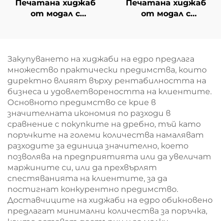
Печатана хиджаб
Печатана хиджаб
от модал с
от модал с
животински мотиви
градиентен дизайн
– леопардови петна
Закупуването на хиджаби на едро предлага
множество практически предимства, които
директно влияят върху рентабилността на
бизнеса и удовлетвореността на клиентите.
Основното предимство се крие в
значителната икономия по разходи в
сравнение с покупките на дребно, тъй като
поръчките на големи количества намаляват
разходите за единица значително, което
позволява на предприятията или да увеличат
маржините си, или да прехвърлят
спестяванията на клиентите, за да
постигнат конкурентно предимство.
Доставчиците на хиджаби на едро обикновено
предлагат минимални количества за поръчка,