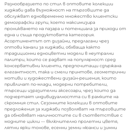
Разнообразието по стил в оптовите колекции
хиджаби дава възможност на търговците да
обслужват едновременно множество клиентски
демографски групи, което максимизира
проникването на пазара и потенциала за приходи от
една и съща продуктовата категория.
Асортиментът от дизайни, предлагани чрез
оптови канали за хиджаби, обхваща както
традиционни едноцветни модели в неутрални
палитри, които се радват на популярност сред
консервативни клиенти, предпочитащи сдържана
елегантност, така и смели принтове, геометрични
мотиви и художествени дизайн-решения, които
привличат по-млади, модерни потребители,
търсещи изразителни аксесоари, чрез които да
подчертаят индивидуалността си в рамките на
скромния стил. Сезонните колекции в оптовите
предложения за хиджаби позволяват на търговците
да обновяват наличностите си в съответствие с
модните цикли — включително пролетни цветя,
лятни ярки тонове, есенни земни нюанси и зимни