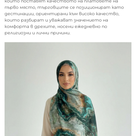
които поставят качеството на платовете на
първо място, търговците се позиционират като
дестинации, ориентирани към високо качество,
които разбират и уважават значението на
комфорта в дрехите, носени ежедневно по
религиозни и лични причини.