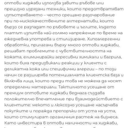
оптови хиджаби използва завити ръбове или
прецизно изрязани техники, които предотвратяват
изпъстряването – често срещано разочарование
при по-нискокачествените алтернативи, които
бързо се разпадат по ръбовете и ъглите, където
платът изпитва най-голямо напрежение по време на
ежедневна употреба и стилизиране. Хипоалергенни
обработки, прилагани върху много оптови хиджаби,
решават проблемите с чувствителността на
кожата, елиминирайки агресивни химикали и багрила,
които биха предизвикали реакции у клиенти с
деликатна кожа или специфични алергии – по този
начин се разширява потенциалната клиентска база и
включва лица, които преди това не можеха да носят
определени материали. Тактилното усещане от
премиум оптовите хиджаби веднага създава
положително впечатление при взаимодействието с
клиентите: мекото и люксозно усещане насърчава
покупките и поражда препоръки от уста на уста,
които стимулират органичния растеж на бизнеса.
Като инвестира в оптови наличности на хиджаби,