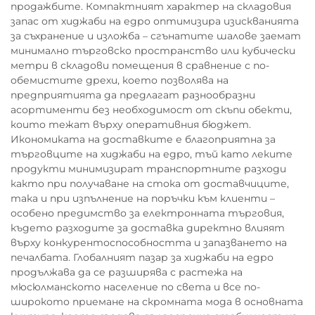
продажбите. Компактният характер на складовия
запас от хиджаби на едро оптимизира изискванията
за съхранение и изложба – сгънатите шалове заемат
минимално търговско пространство или кубически
метри в складови помещения в сравнение с по-
обемистите дрехи, което позволява на
предприятията да предлагат разнообразни
асортименти без необходимост от скъпи обекти,
които тежат върху оперативния бюджет.
Икономиката на доставките е благоприятна за
търговците на хиджаби на едро, тъй като леките
продукти минимизират транспортните разходи
както при получаване на стока от доставчиците,
така и при изпълнение на поръчки към клиенти –
особено предимство за електронната търговия,
където разходите за доставка директно влияят
върху конкурентоспособността и запазването на
печалбата. Глобалният пазар за хиджаби на едро
продължава да се разширява с растежа на
мюсюлманското население по света и все по-
широкото приемане на скромната мода в основната