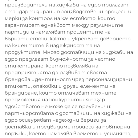
производители на хиджаби на едро прилагат
стандартизирани производствени процеси и
мерки за контрол на качеството, които
гарантират еднаквост между различните
партиди и намаляват процентите на
върнати стоки, както и укрепват доверието
на клиентите в надеждността на
продуктите. Много доставчици на хиджаби на
едро предлагат възможности за частно
етикетиране, което позволява на
предприятията да развиват своята
брендова идентичност чрез персонализирани
етикети, опаковки и други елементи на
брандиране, които отличават техните
предложения на конкурентния пазар.
Удобството не може да се преувеличи:
партньорствата с доставчици на хиджаби на
едро осигуряват надеждни вериги за
доставки и предвидими процеси за повторни
поръчки, което намалява времето и усилията,