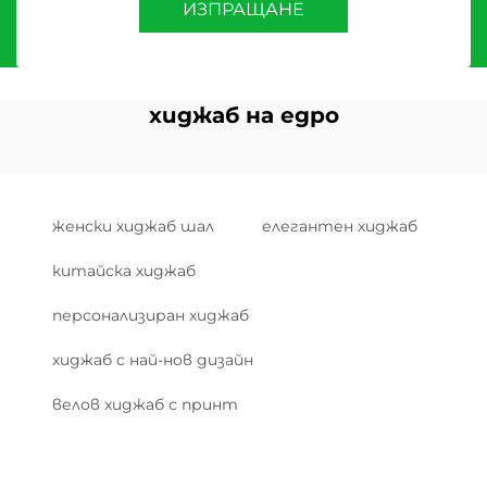
ИЗПРАЩАНЕ
хиджаб на едро
женски хиджаб шал
елегантен хиджаб
китайска хиджаб
персонализиран хиджаб
хиджаб с най-нов дизайн
велов хиджаб с принт