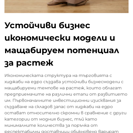
Устойчиви бизнес
икономически модели и
мащабируем потенциал
за растеж
Икономическата структура на търговията с
хиджаби на едро създава устойчиви бизнесмодели с
мащабируеми темпове на растеж, които облагат
предприемачите на различни етапи от развитието
им. Първоначалните инвестиционни изисквания за
създаване на складов запас от хиджаби на едро
остават относително скромни в сравнение с други
категории от модния бизнес, тъй като
минималните количества за поръчка от
респектабилни доставчици обикновено варират