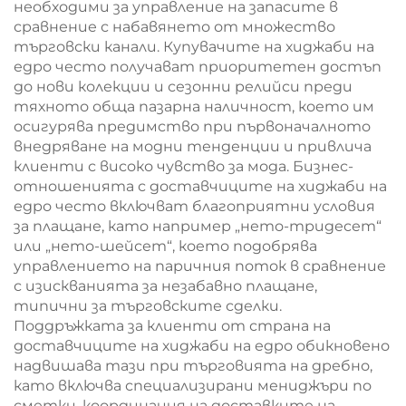
необходими за управление на запасите в
сравнение с набавянето от множество
търговски канали. Купувачите на хиджаби на
едро често получават приоритетен достъп
до нови колекции и сезонни релийси преди
тяхното обща пазарна наличност, което им
осигурява предимство при първоначалното
внедряване на модни тенденции и привлича
клиенти с високо чувство за мода. Бизнес-
отношенията с доставчиците на хиджаби на
едро често включват благоприятни условия
за плащане, като например „нето-тридесет“
или „нето-шейсет“, което подобрява
управлението на паричния поток в сравнение
с изискванията за незабавно плащане,
типични за търговските сделки.
Поддръжката за клиенти от страна на
доставчиците на хиджаби на едро обикновено
надвишава тази при търговията на дребно,
като включва специализирани мениджъри по
сметки, координация на доставките на