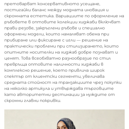
претоварват консервативното усещане,
постигайки баланс между модната иновация и
скромната естетика. Вариациите по оформление на
ръбовете в оптовите колекции хиджаби включват
прави резове, закръглени ръбове и специално
оформени модели, които намаляват обема при
прибиране или фиксиране с игли — решение на
практически проблеми при стилизирането, които
опитните носителки на хиджаб добре познават и
ценят. Това всеобхватно разнообразие по стил
превръща оптовите наличности хиджаби в
комплексно решение, което привлича широк
спектър от клиентски сегменти, увеличава
средната стойност на транзакциите чрез покупки
на няколко артикула и утвърждава търговците
като авторитетни дестинации за нуждите от
скромни главни покривки.