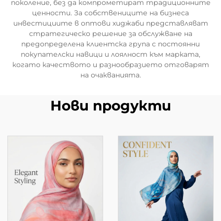
поколение, без да компрометират традиционните
ценности. За собствениците на бизнеса
инвестициите в оптови хиджаби представляват
стратегическо решение за обслужване на
предопределена клиентска група с постоянни
покупателски навици и лоялност към марката,
когато качеството и разнообразието отговарят
на очакванията.
Нови продукти