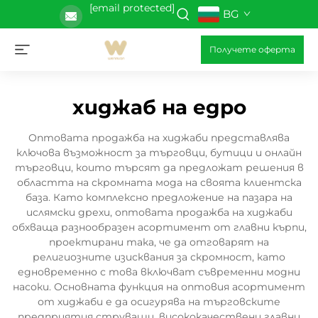
[email protected]
BG
Получете оферта
хиджаб на едро
Оптовата продажба на хиджаби представлява
ключова възможност за търговци, бутици и онлайн
търговци, които търсят да предложат решения в
областта на скромната мода на своята клиентска
база. Като комплексно предложение на пазара на
ислямски дрехи, оптовата продажба на хиджаби
обхваща разнообразен асортимент от главни кърпи,
проектирани така, че да отговарят на
религиозните изисквания за скромност, като
едновременно с това включват съвременни модни
насоки. Основната функция на оптовия асортимент
от хиджаби е да осигурява на търговските
предприятия струващи, висококачествени главни