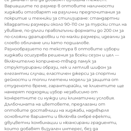
Вариациите по размер в оптовите наличности
хиджаби отговарят на различни предпочитания за
покритие и техники за стилизиране: стандартни
квадратни размери около 90–110 см за турски стил на
увиване, по-дълги правоъгълни формати до 200 см за
по-сложни драпировки и по-малки размери, идеални за
слоево обличане или като подшалове.
Разнообразието по текстура в оптовите избори
хиджаби осигурява решения за всеки сезон и цел —
включително копринено-твърд памук за
структурирани образи, лек и летлив шифон за
елегантни случаи, еластичен джерси за спортни
дейности и топли плетени модели за защита от
студеното време, гарантирайки, че клиентите ще
намерят подходящ избор независимо от
конкретните си нужди или климатични условия.
Дълбочината на цветовете, предлагани от
оптовите доставчици на хиджаби, надхвърля
основните варианти и включва омбрé ефекти,
двуцветни комбинации и нюансирани градиенти,
които добавят визуален интерес, без да