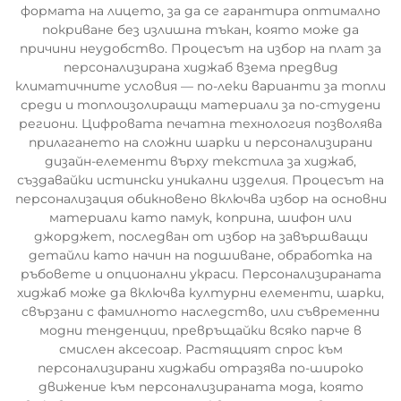
формата на лицето, за да се гарантира оптимално
покриване без излишна тъкан, която може да
причини неудобство. Процесът на избор на плат за
персонализирана хиджаб взема предвид
климатичните условия — по-леки варианти за топли
среди и топлоизолиращи материали за по-студени
региони. Цифровата печатна технология позволява
прилагането на сложни шарки и персонализирани
дизайн-елементи върху текстила за хиджаб,
създавайки истински уникални изделия. Процесът на
персонализация обикновено включва избор на основни
материали като памук, коприна, шифон или
джорджет, последван от избор на завършващи
детайли като начин на подшиване, обработка на
ръбовете и опционални украси. Персонализираната
хиджаб може да включва културни елементи, шарки,
свързани с фамилното наследство, или съвременни
модни тенденции, превръщайки всяко парче в
смислен аксесоар. Растящият спрос към
персонализирани хиджаби отразява по-широко
движение към персонализираната мода, която