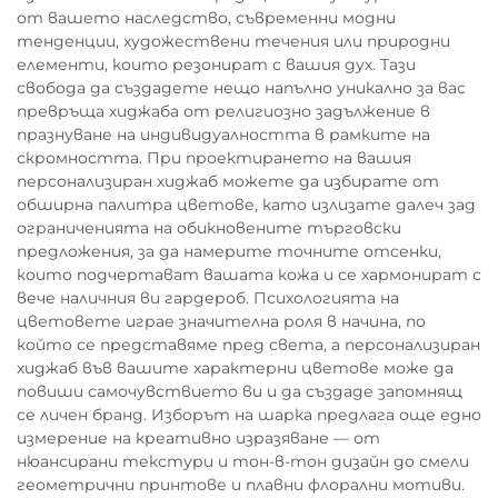
от вашето наследство, съвременни модни
тенденции, художествени течения или природни
елементи, които резонират с вашия дух. Тази
свобода да създадете нещо напълно уникално за вас
превръща хиджаба от религиозно задължение в
празнуване на индивидуалността в рамките на
скромността. При проектирането на вашия
персонализиран хиджаб можете да избирате от
обширна палитра цветове, като излизате далеч зад
ограниченията на обикновените търговски
предложения, за да намерите точните отсенки,
които подчертават вашата кожа и се хармонират с
вече наличния ви гардероб. Психологията на
цветовете играе значителна роля в начина, по
който се представяме пред света, а персонализиран
хиджаб във вашите характерни цветове може да
повиши самочувствието ви и да създаде запомнящ
се личен бранд. Изборът на шарка предлага още едно
измерение на креативно изразяване — от
нюансирани текстури и тон-в-тон дизайн до смели
геометрични принтове и плавни флорални мотиви.