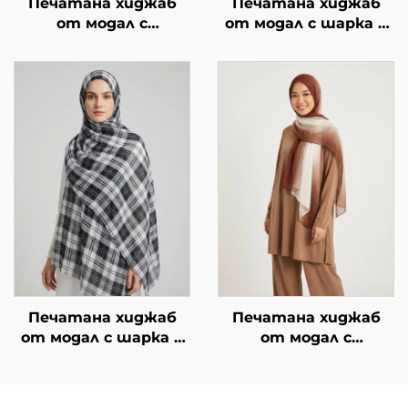
Печатана хиджаб
Печатана хиджаб
от модал с
от модал с шарка в
животински мотиви
карета – розова
– леопардови петна
Печатана хиджаб
Печатана хиджаб
от модал с шарка в
от модал с
карета – черно-бяла
градиентен дизайн