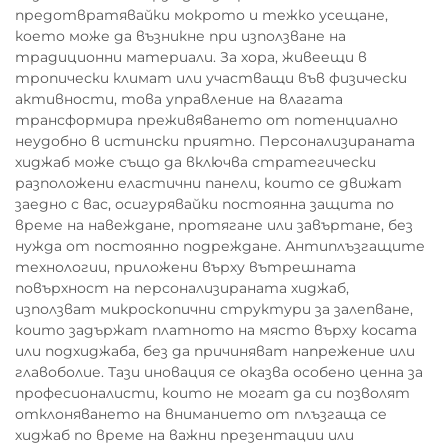
предотвратявайки мокрото и тежко усещане,
което може да възникне при използване на
традиционни материали. За хора, живеещи в
тропически климат или участващи във физически
активности, това управление на влагата
трансформира преживяването от потенциално
неудобно в истински приятно. Персонализираната
хиджаб може също да включва стратегически
разположени еластични панели, които се движат
заедно с вас, осигурявайки постоянна защита по
време на навеждане, протягане или завъртане, без
нужда от постоянно подреждане. Антиплъзгащите
технологии, приложени върху вътрешната
повърхност на персонализираната хиджаб,
използват микроскопични структури за залепване,
които задържат платното на място върху косата
или подхиджаба, без да причиняват напрежение или
главоболие. Тази иновация се оказва особено ценна за
професионалисти, които не могат да си позволят
отклоняването на вниманието от плъзгаща се
хиджаб по време на важни презентации или