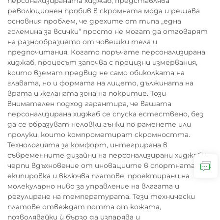
персонализираната хиджаб, представлява
революционен пробив в скромната мода и решава
основния проблем, че дрехите от типа „една
големина за всички“ просто не могат да отговарят
на разнообразието от човешки тела и
предпочитания. Когато поръчате персонализирана
хиджаб, процесът започва с прецизни измервания,
които вземат предвид не само обиколката на
главата, но и формата на лицето, дължината на
врата и желаната зона на покритие. Този
внимателен подход гарантира, че вашата
персонализирана хиджаб се спуска естествено, без
да се образуват неловки гънки по раменете или
пролуки, които компрометират скромността.
Технологията за комфорт, интегрирана в
съвременните дизайни на персонализирани хиджаби,
черпи вдъхновение от иновациите в спортната
екипировка и включва платове, проектирани на
молекуларно ниво за управление на влагата и
регулиране на температурата. Тези технически
платове отвеждат потта от кожата,
позволявайки ѝ бързо да изпарява и