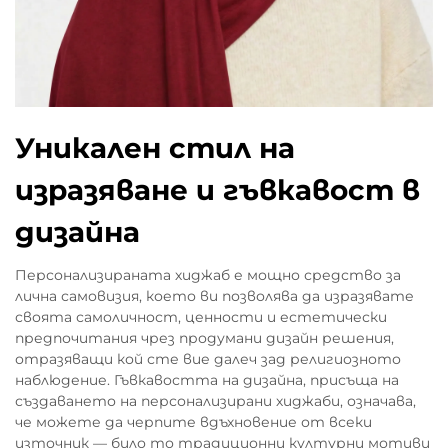
Уникален стил на
изразяване и гъвкавост в
дизайна
Персонализираната хиджаб е мощно средство за
лична самовизия, което ви позволява да изразявате
своята самоличност, ценности и естетически
предпочитания чрез продумани дизайн решения,
отразяващи кой сте вие далеч зад религиозното
наблюдение. Гъвкавостта на дизайна, присъща на
създаването на персонализирани хиджаби, означава,
че можете да черпите вдъхновение от всеки
източник — било то традиционни културни мотиви