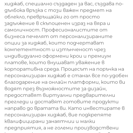
хиджаб, специално създаден за вас, създава по-
дълбока връзка с този важен предмет на
облекло, превръщайки го от просто
задължение в скъпоценен израз на вяра и
самоличност. Професионалистите от
бизнеса печелят от персонализираните
опции за хиджаб, които подчертават
компетентност и изтънченост чрез
индивидуално оформени крои и премиум
платове, които внушават уважение в
корпоративна среда. Процесът на поръчка на
персонализиран хиджаб е станал все по-удобен
благодарение на онлайн платформи, които ви
водят през възможностите за дизайн,
предоставят виртуални предварителни
прегледи и доставят готовите продукти
направо до вратата ви. Като инвестирате в
персонализиран хиджаб, вие подкрепяте
квалифицирани занаятчии и малки
предприятия, а не големи производствени