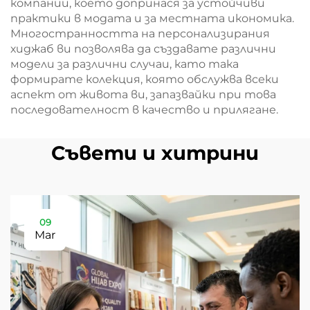
компании, което допринася за устойчиви
практики в модата и за местната икономика.
Многостранността на персонализирания
хиджаб ви позволява да създавате различни
модели за различни случаи, като така
формирате колекция, която обслужва всеки
аспект от живота ви, запазвайки при това
последователност в качество и прилягане.
Съвети и хитрини
09
Mar