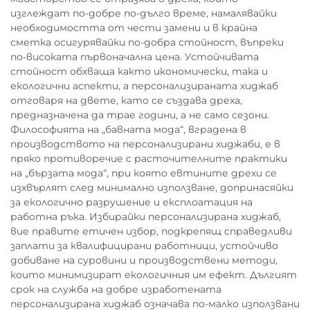
изглеждат по-добре по-дълго време, намалявайки
необходимостта от чести замени и в крайна
сметка осигурявайки по-добра стойност, въпреки
по-високата първоначална цена. Устойчивата
стойност обхваща както икономически, така и
екологични аспекти, а персонализираната хиджаб
отговаря на двете, като се създава дреха,
предназначена да трае години, а не само сезони.
Философията на „бавната мода“, вградена в
производството на персонализирани хиджаби, е в
пряко противоречие с расточителните практики
на „бързата мода“, при която евтините дрехи се
изхвърлят след минимално използване, допринасяйки
за екологично разрушение и експлоатация на
работна ръка. Избирайки персонализирана хиджаб,
вие правите етичен избор, подкрепящ справедливи
заплати за квалифицирани работници, устойчиво
добиване на суровини и производствени методи,
които минимизират екологичния им ефект. Дългият
срок на служба на добре изработената
персонализирана хиджаб означава по-малко използвани