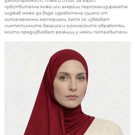
дълготрайност, така и стил. За хора с
чувствителна кожа или алергии персонализираната
хиджаб може да бъде изработена изцяло от
хипоалергенни материали, като се избягват
синтетичните багрила и химическите обработки,
които предизвикват реакции у някои потребители.