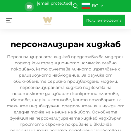
[email protected]
BG
Получете оферта
персонализиран хиджаб
Персонализираната хиджаб представлява модерен
подход към традиционното ислямско главно
покривало, като съчетава личното изразяване с
религиозното наблюдение. За разлика от
обикновените серийно произвеждани модели,
персонализираната хиджаб позволява на
носителките да избират конкретни платове,
цветове, шарки и стилове, които отговарят на
техните индивидуални предпочитания и нужди от
гледна точка на начина на живот. Основната
функция на персонализираната хиджаб надхвърля
простото скромно покриване и включва
персонализирана посадка, подобрено удобство и