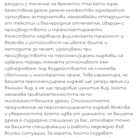
ресурси с течение на времето, тъй като една
качествена дреха заменя множество еднократно
използвани алтернативи, намалявайки отпадъците
от текстил и въглеродния отпечатък, свързан с
производството и транспортирането.
Качеството надхвърля физическата трайност и
включва и устойчивост на цвета: боите и
методите за печат, използвани при
производството на персонализирани хиджаби, са
избрани поради тяхната устойчивост към
избледняване под въздействието на слънчева
светлина и многократно пране. Това гарантира, че
вашата персонализирана хиджаб ще запази яркия си
външен вид, а не ще придобие измития вид, който
намалява привлекателността на по-
нискокачествените дрехи. Стойностното
предложение на персонализираната хиджаб включва
и увереността, която идва от знанието, че вашата
дреха е създадена специално за вас, отговаря точно
на вашите спецификации и работи надеждно във
всички ситуации. За хората, които създават