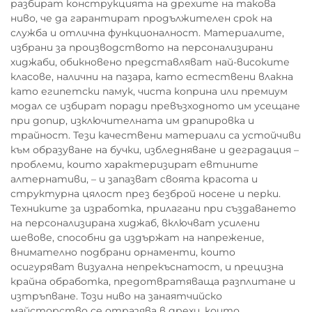
разбират конструкцията на дрехите на такова
ниво, че да гарантират продължителен срок на
служба и отлична функционалност. Материалите,
избрани за производството на персонализирани
хиджаби, обикновено представляват най-високите
класове, налични на пазара, като естествени влакна
като египетски памук, чиста коприна или премиум
модал се избират поради превъзходното им усещане
при допир, изключителната им драпировка и
трайност. Тези качествени материали са устойчиви
към образуване на бучки, избледняване и деградация –
проблеми, които характеризират евтините
алтернативи, – и запазват своята красота и
структурна цялост през безброй носене и перки.
Техниките за изработка, прилагани при създаването
на персонализирана хиджаб, включват усилени
шевове, способни да издържат на напрежение,
внимателно подбрани орнаменти, които
осигуряват визуална непрекъснатост, и прецизна
крайна обработка, предотвратяваща разплитане и
изтръпване. Този ниво на занаятчийско
майсторство се отразява в дрехи, които