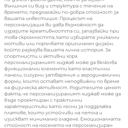
външния си вид и структура с течение на
времето, предлагайки по-добра стойност за
вашата инвестиция. Процесът на
персонализация ви дава възможност да
изразите креативността си, запазвайки при
това скромността, като избирате уникални
мотиви или поръчвате оригинален дизайн,
който разказва вашата лична история. За
спортнисти и активни хора
персонализираният хиджаб може да включва
функционални елементи като еластични
панели, сигурни затваряния и аеродинамични
форми, които остават неподвижни по време
на физическа активност. Родителите ценят
факта, че персонализираният хиджаб може да
бъде проектиран с практични
характеристики като лесни за поддръжка
платове, които устойчиви на петна и
изискват минимално гладене. Емоционалната
стойност на носенето на персонализиран