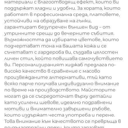
материали с влагоотводящ ефект, които ви
поддържат хладни и удобни. За хората, които
работят в професионална среда, платовете,
устойчиви на образуване на гънки,
гарантират безупречен външен вид – от
утринните срещи до вечерните събития.
Възможността да избирате цветове, които
подчертават тона на вашата кожа и се
съчетават с гардероба ви, създава цялостен
личен стил, който повишава самочувствието
ви. Персонализираният хиджаб предлага по-
високо качество в сравнение с масово
произвежданите алтернативи, тъй като
всяко парче получава индивидуално внимание
по време на производството. Майсторите
могат да се съсредоточат върху детайли
като усилени шевове, идеално подравнени
мотиви и внимателно завършени ръбове,
които издържат честа употреба и перене.
Това внимание към качеството се превръща в
по-дълготрайни дрехи, които запазват