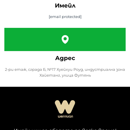
Имейл
[email protected]
Адрес
2-ри етаж, сграда Б, №17 Хуейхуи Роуд, индустриална зона
Хайетанг, улица Футянь