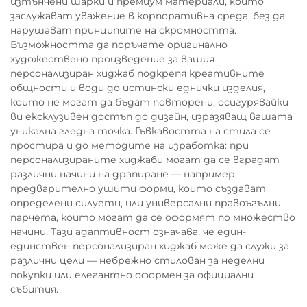
изтънчени шарки и премиум материали, които
заслужават уважение в корпоративна среда, без да
нарушават принципите на скромността.
Възможността да поръчате оригинално
художествено произведение за вашия
персонализиран хиджаб подкрепя креативните
общности и води до истински еднички изделия,
които не могат да бъдат повторени, осигурявайки
ви ексклузивен достъп до дизайн, изразяващ вашата
уникална гледна точка. Гъвкавостта на стила се
простира и до методите на изработка: при
персонализираните хиджаби могат да се вградят
различни начини на драпиране — например
предварително ушити форми, които създават
определени силуети, или универсални правоъгълни
парчета, които могат да се оформят по множество
начини. Тази адаптивност означава, че един-
единствен персонализиран хиджаб може да служи за
различни цели — небрежно стилован за неделни
покупки или елегантно оформен за официални
събития.