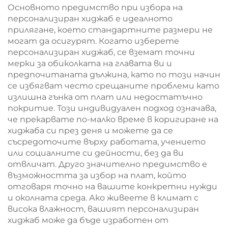
Основното предимство при избора на
персонализиран хиджаб е идеалното
прилягане, което стандартните размери не
могат да осигурят. Когато изберете
персонализиран хиджаб, се вземат точни
мерки за обиколката на главата ви и
предпочитаната дължина, като по този начин
се избягват често срещаните проблеми като
излишна гънка от плат или недостатъчно
покритие. Този индивидуален подход означава,
че прекарвате по-малко време в коригиране на
хиджаба си през деня и можете да се
съсредоточите върху работата, учението
или социалните си дейности, без да ви
отвличат. Друго значително предимство е
възможността за избор на плат, който
отговаря точно на вашите конкретни нужди
и околната среда. Ако живеете в климат с
висока влажност, вашият персонализиран
хиджаб може да бъде изработен от