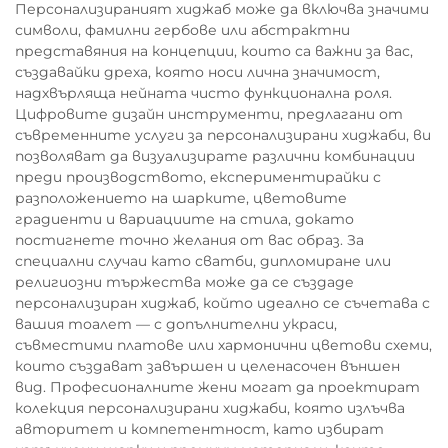
Персонализираният хиджаб може да включва значими
символи, фамилни гербове или абстрактни
представяния на концепции, които са важни за вас,
създавайки дреха, която носи лична значимост,
надхвърляща нейната чисто функционална роля.
Цифровите дизайн инструменти, предлагани от
съвременните услуги за персонализирани хиджаби, ви
позволяват да визуализирате различни комбинации
преди производството, експериментирайки с
разположението на шарките, цветовите
градиенти и вариациите на стила, докато
постигнете точно желания от вас образ. За
специални случаи като сватби, дипломиране или
религиозни тържества може да се създаде
персонализиран хиджаб, който идеално се съчетава с
вашия тоалет — с допълнителни украси,
съвместими платове или хармонични цветови схеми,
които създават завършен и целенасочен външен
вид. Професионалните жени могат да проектират
колекция персонализирани хиджаби, която излъчва
авторитет и компетентност, като избират