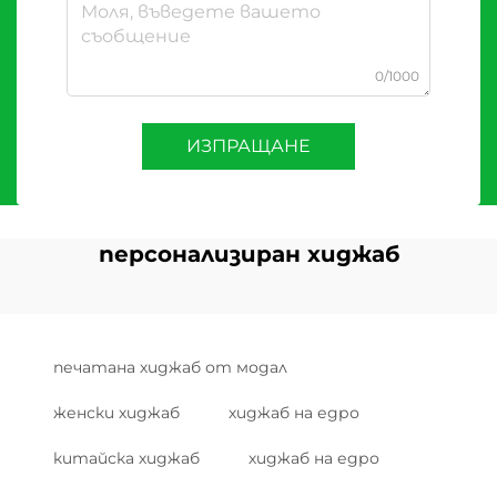
0/1000
ИЗПРАЩАНЕ
персонализиран хиджаб
печатана хиджаб от модал
женски хиджаб
хиджаб на едро
китайска хиджаб
хиджаб на едро