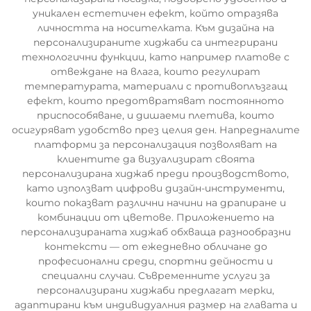
уникален естетичен ефект, който отразява
личността на носителката. Към дизайна на
персонализираните хиджаби са интегрирани
технологични функции, като например платове с
отвеждане на влага, които регулират
температурата, материали с противоплъзгащ
ефект, които предотвратяват постоянното
приспособяване, и дишаеми плетива, които
осигуряват удобство през целия ден. Напредналите
платформи за персонализация позволяват на
клиентите да визуализират своята
персонализирана хиджаб преди производството,
като използват цифрови дизайн-инструменти,
които показват различни начини на драпиране и
комбинации от цветове. Приложението на
персонализираната хиджаб обхваща разнообразни
контексти — от ежедневно обличане до
професионални среди, спортни дейности и
специални случаи. Съвременните услуги за
персонализирани хиджаби предлагат мерки,
адаптирани към индивидуалния размер на главата и