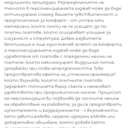
медицински процедури. Разпределението на
теглото в персонализираната хиджаб може да бъде
оптимизирано според вашата чувствителност и
предпочитания за комфорт – от ултра-леки
материали, които почти не се усещат, до по-
плътни платове, които осигуряват усещане за
сигурност и структура. Добре развитата
вентилация е още един ключов аспект на комфорта,
а персонализираната хиджаб може да бъде
изработена от платове с определени начини на
плетене, които максимизират въздушния поток,
запазвайки при това непрозрачността. Това
предотвратява ефекта на „стъклена оранжерия“,
който възниква, когато плътните платове
задържат топлината върху скалпа и намаляват
удобството при продължително носене. Процесът
на персонализация ви позволява да посочите начина
на обработване на ръбовете, за да се предотврати
изпъстрянето и раздразнението – с възможности
като завити ръбове, лазерно изрязани ръбове или
декоративно обшиване, което добавя както