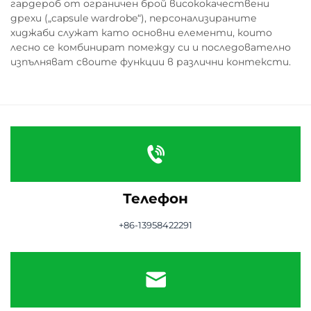
гардероб от ограничен брой висококачествени
дрехи („capsule wardrobe“), персонализираните
хиджаби служат като основни елементи, които
лесно се комбинират помежду си и последователно
изпълняват своите функции в различни контексти.
Телефон
+86-13958422291