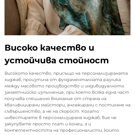
Високо качество и
устойчива стойност
Високото качество, присъщо на персонализираната
хиджаб, произтича от фундаменталната разлика
между масовото производство и индивидуалното
занаятчийско изпълнение, при което всяка една част
получава специално внимание от страна на
квалифицирани майстори, ангажирани с постигане на
съвършенство, а не на скорост. Когато
инвестирате в персонализирана хиджаб, вие не
закупувате просто плат и конец, а и
компетентността на професионалисти, които