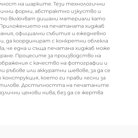
ност на шарките. Тези технологични
рични форми, абстрактно изкуство и
есто включват дишани материали като
. Приложението на печатаната хиджаб
ания, официални събития и ежедневно
, да координират с конкретни облекла
, че една и съща печатана хиджаб може
ране. Процесите за производство на
ображения с качество на фотографии и
 ръбове или аккуратни шевове, за да се
конструкция, което ги прави лесни за
 стилове. Достъпността на печатаните
злични ценови нива, без да се жертва