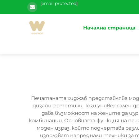
[email protected]
Начална страница
Печатаната хиджаб представлява моде
дизайн-естетики. Този универсален др
дава възможност на жените да изр
комбинации. Основната функция на печ
моден израз, който подчертава разл
използват напреднали техники за 