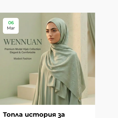
06
Mar
Топла история за