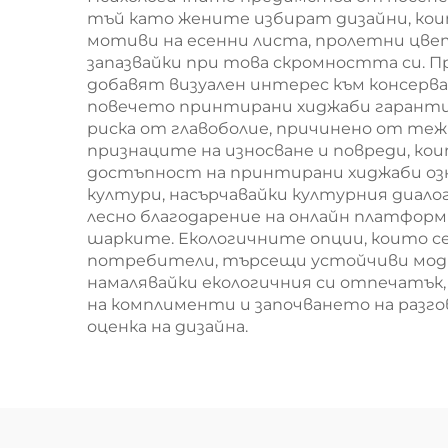
тъй като жените избират дизайни, ко
мотиви на есенни листа, пролетни цве
запазвайки при това скромността си.
добавят визуален интерес към консерв
повечето принтирани хиджаби гарантира
риска от главоболие, причинено от те
признаците на износване и повреди, к
достъпност на принтирани хиджаби озна
култури, насърчавайки културния диало
лесно благодарение на онлайн платформ
шарките. Екологичните опции, които с
потребители, търсещи устойчиви модни
намалявайки екологичния си отпечатък
на комплименти и започването на разг
оценка на дизайна.