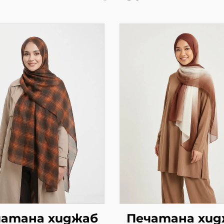
чатана хиджаб
Печатана хид