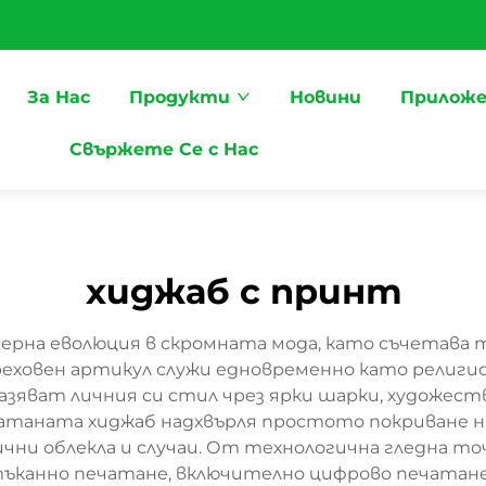
За Нас
Продукти
Новини
Приложе
Свържете Се с Нас
хиджаб с принт
рна еволюция в скромната мода, като съчетава
еховен артикул служи едновременно като религио
азяват личния си стил чрез ярки шарки, художе
атаната хиджаб надхвърля простото покриване н
ични облекла и случаи. От технологична гледна 
тъканно печатане, включително цифрово печатане,