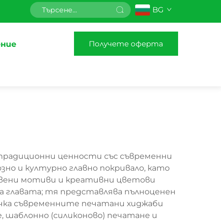
BG
Получете оферта
ние
 традиционни ценности със съвременни
зно и културно главно покривало, като
ствени мотиви и креативни цветови
а главата; тя представлява пълноценен
точка съвременните печатани хиджаби
 шаблонно (силиконово) печатане и