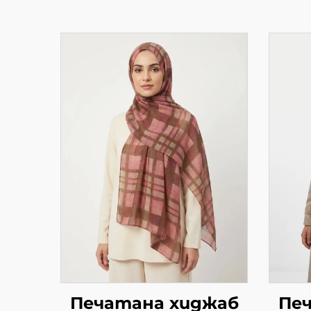
Печатана хиджаб
Пе