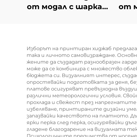
от модал с шарка в
от м
карета – розова
т
Изборът на принтиран хиджаб предлаг
така и личното самовизраждане. Основн
жените да създадат разнообразен гарде
може да се комбинира с множество облек
бюджета си. Визуалният интерес, създ
опростявайки подготовката за деня, б
платове осигуряват превъзходна възд
различни метеорологични условия. Сво
прохлада и свежест през напрегнатите 
избеляване, принтираните дизайни уме
запазвайки качеството на платното. Д
ярки перка след перка, осигурявайки 
гладене благодарение на визуалната те
Психологичните предимства от носенет