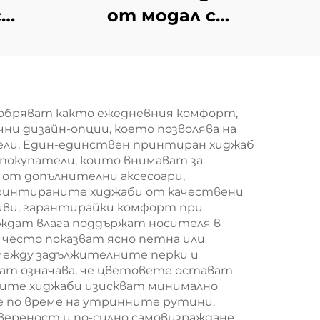
с
от модал с
зайн
градиентен дизайн
обряват както ежедневния комфорт,
и дизайн-опции, което позволява на
дели. Един-единствен принтиран хиджаб
а покупатели, които внимават за
от допълнителни аксесоари,
 Принтираните хиджаби от качествени
иви, гарантирайки комфорт при
еждат влага поддържат носителя в
 често показват ясно петна или
 между задължителните перки и
ат означава, че цветовете остават
аните хиджаби изискват минимално
е по време на утринните рутини.
ереност и по-силно самовизраждане,