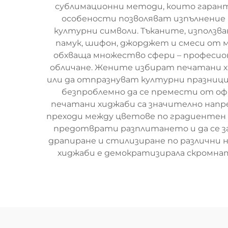
сублимационни методи, които гаран
особености позволяват изпълнение 
културни символи. Тъканите, използ
памук, шифон, джорджет и смеси от 
обхваща множество сфери – професио
обличане. Жените избират печатани х
или да отпразнуват културни празници
безпроблемно да се премести от оф
печатани хиджаби са значително напр
преходи между цветове по градиентен н
предотврати разплитането и да се за
драпиране и стилизиране по различни
хиджаби е демократизирала скромната