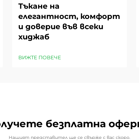
Тъкане на
елегантност, комфорт
и доверие във всеки
хиджаб
ВИЖТЕ ПОВЕЧЕ
лучете безплатна офе
Нашият представител ще се свърже с вас скоро.