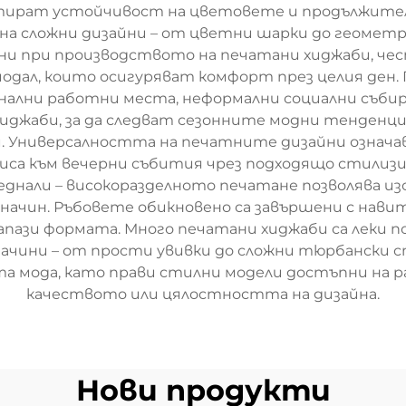
тират устойчивост на цветовете и продължител
на сложни дизайни – от цветни шарки до геомет
вани при производството на печатани хиджаби, ч
модал, които осигуряват комфорт през целия ден
нални работни места, неформални социални събир
иджаби, за да следват сезонните модни тенденции
. Универсалността на печатните дизайни означава
иса към вечерни събития чрез подходящо стилизи
еднали – високоразделното печатане позволява из
ачин. Ръбовете обикновено са завършени с навити
пази формата. Много печатани хиджаби са леки по 
 начини – от прости увивки до сложни тюрбански
 мода, като прави стилни модели достъпни на ра
качеството или цялостността на дизайна.
Нови продукти