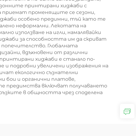
езонните принтирани хиджаби с
а приемат променящите се сезони,
джаби особено предимни, тъй като те
калено неформални. Лекотата на
лно използване на игли, намалявайки
иджаби за способността им да скриват
о попечителство. Глобалната
изайни, вдъхновени от различни
 принтирани хиджаби е станало по-
не и подробни увеличени изображения на
личат екологично съзнателни
 бои и органични платове,
ите предимства включват получаването
връзките в общността чрез споделена