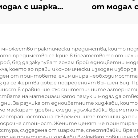
одал с шарка в
от модал 
карета –
градиентен ди
ъмнокафява
а множество практически предимства, които под
ото предимство се крие в богатството от наличн
роб, без да закупуват голям брой едноцветни мо
ла, което го прави икономически изгоден избор з
аден от принтовете, елиминира необходимостта 
ез да се жертва добре подреденият външен вид.
ушност в сравнение със синтетичните алтернат
йствата на материали като памук и модал да отв
дни. За разлика от едноцветните хиджаби, които
ло маскират дребни следи, удължавайки времето
ълготрайността на съвременните техники за печ
дългосрочна стойност. Жените ценят, че принтир
кстура, създадена от шарките, спестявайки врем
о на принтирани хиджаби включват повишена ув