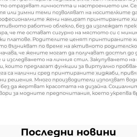
ито отразяват личността и настроението им. С
тя или зимни теми позволяват на носителките д
 Професионалните жени намират принтираните хи
ативното работно облекло, без да изглеждат пре
, че те остават сигурно на мястото си с минима
жки платове. Родителите ценят принтираните х
оито възникват по време на активното родителск
чава, че жените могат да получават достъп до д
г и изследването на личния стил. Закупуването на
и, които предлагат функции за виртуално пробва
ега са налични сред принтираните хиджаби, прив
 решения. Много производители използват водни
, без да жертват красотата на дизайна. Социалн
овори за модните предпочитания, което укрепва 
Последни новини