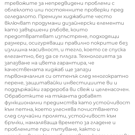
тревожите за непредвидени проблеми с
облеклото или постоянните проверки пред
огледалото. Премиум хиджабите често
включват продумани дизайнерски елементи
като завършени ръбове, които
предотвратяват изпъстряне, подходящи
размери, осигуряващи правилно покритие без
излишна масивност, и тегло, което се спуска
елегантно, без да се плъзга. Технологията за
запазване на цвета гарантира, че
качествената хиджаб ще запази
първоначалния си оттенък след многократно
перене, защитавайки инвестициите ви и
поддържайки гардероба ви свеж и целенасочен.
Обработките на тъканта добавят
функционални предимства като устойчивост
към петна, което улеснява почистването
след случайни проляти, устойчивост към
бръчки, намаляваща времето за гладене и
проблемите при пътуване, както и