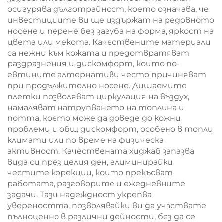
осигурява дълготрайност, което означава, че
инвестициите ви ще издържат на редовното
носене и перене без загуба на форма, яркост на
цвета или мекота. Качествените материали
са нежни към кожата и предотвратяват
раздразнения и дискомфорт, които по-
евтините алтернативи често причиняват
при продължително носене. Дишаемите
плетки позволяват циркулация на въздух,
намаляват натрупването на топлина и
потта, което може да доведе до кожни
проблеми и общ дискомфорт, особено в топли
климати или по време на физическа
активност. Качествената хиджаб запазва
вида си през целия ден, елиминирайки
честите корекции, които прекъсват
работата, разговорите и ежедневните
задачи. Тази надеждност укрепва
увереността, позволявайки ви да участвате
пълноценно в различни дейности, без да се