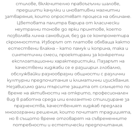
стилове, включително правоъгълни шалове,
предшити качулки и иновативни магнитни
затваряния, които опростяват процеса на обличане.
Цветовата палитра варира от класически
неутрални тонове до ярки принтове, което
позволява лична самовизия, без да се компрометира
скромността. Изборът от платове обхваща както
естествени влакна – като памук и коприна, така и
синтетични смеси, проектирани за конкретни
експлоатационни характеристики. Пазарът на
качествени хиджаби се е разширил глобално,
обслужвайки разнообразни общности с различни
културни предпочитания и климатични изисквания.
Независимо дали търсите защита от слънцето по
време на активности на открито, професионален
вид в работна среда или елегантно стилизиране за
празненства, качественият хиджаб предлага
многогранни решения, които почитат традицията,
но в същото време отговарят на съвременните
потребности и естетически предпочитания.