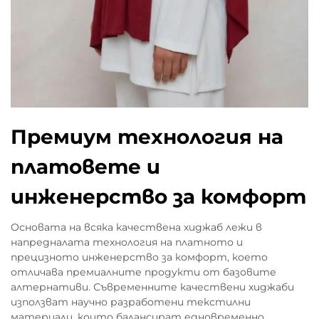
Премиум технология на
платовете и
инженерство за комфорт
Основата на всяка качествена хиджаб лежи в
напредналата технология на платното и
прецизното инженерство за комфорт, което
отличава премиалните продукти от базовите
алтернативи. Съвременните качествени хиджаби
използват научно разработени текстилни
материали, които балансират едновременно