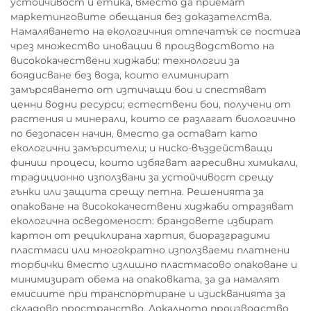
устойчивост и етика, вместо да приемат
маркетинговите обещания без доказателства.
Намаляването на екологичния отпечатък се постига
чрез множество иновации в производството на
висококачествени хиджаби: технологии за
боядисване без вода, които елиминират
замърсяването от изтичащи бои и спестяват
ценни водни ресурси; естествени бои, получени от
растения и минерали, които се разлагат биологично
по безопасен начин, вместо да остават като
екологични замърсители; и ниско-въздействащи
финиш процеси, които избягват агресивни химикали,
традиционно използвани за устойчивост срещу
гънки или защита срещу петна. Решенията за
опаковане на висококачествени хиджаби отразяват
екологична осведоменост: брандовете избират
картон от рециклирана хартия, биоразградими
пластмаси или многократно използваеми платнени
торбички вместо излишно пластмасово опаковане и
минимизират обема на опаковката, за да намалят
емисиите при транспортиране и изискванията за
складово пространство. Локалното производство