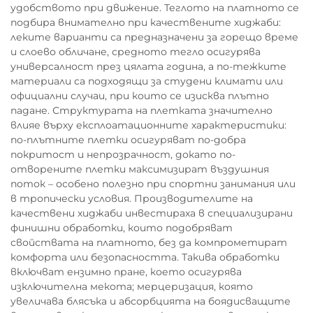
удобството при движение. Теглото на платното се
подбира внимателно при качествените хиджаби:
леките варианти са предназначени за горещо време
и слоево обличане, средното тегло осигурява
универсалност през цялата година, а по-тежките
материали са подходящи за студени климати или
официални случаи, при които се изисква плътно
падане. Структурата на плетката значително
влияе върху експлоатационните характеристики:
по-плътните плетки осигуряват по-добра
покритост и непрозрачност, докато по-
отворените плетки максимизират въздушния
поток – особено полезно при спортни занимания или
в тропически условия. Производителите на
качествени хиджаби инвестираха в специализирани
финишни обработки, които подобряват
свойствата на платното, без да компрометират
комфорта или безопасността. Такива обработки
включват ензимно пране, което осигурява
изключителна мекота; мерцеризация, която
увеличава блясъка и абсорбцията на боядисващите