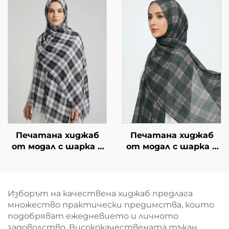
Печатана хиджаб
Печатана хиджаб
от модал с шарка в
от модал с шарка в
карета – черно-бяла
карета – зелена
Изборът на качествена хиджаб предлага
множество практически предимства, които
подобряват ежедневието и личното
задоволство. Висококачествената тъкан