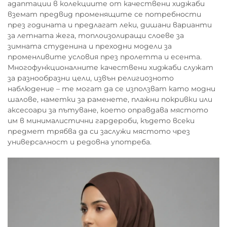
адаптации в колекциите от качествени хиджаби
вземат предвид променящите се потребности
през годината и предлагат леки, дишани варианти
за летната жега, топлоизолиращи слоеве за
зимната студенина и преходни модели за
променливите условия през пролетта и есента.
Многофункционалните качествени хиджаби служат
за разнообразни цели, извън религиозното
наблюдение – те могат да се използват като модни
шалове, наметки за раменете, плажни покривки или
аксесоари за пътуване, което оправдава мястото
им в минималистични гардероби, където всеки
предмет трябва да си заслужи мястото чрез
универсалност и редовна употреба.