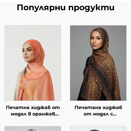
Популярни продукти
Печатна хиджаб от
Печатана хиджаб
модал в оранжев
от модал с
мраморен дизайн
животински мотив –
принт на сърна