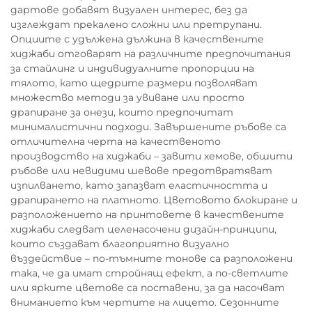
дартове добавят визуален интерес, без да
изглеждат прекалено сложни или претрупани.
Опциите с удължена дължина в качествените
хиджаби отговарят на различните предпочитания
за стайлинг и индивидуалните пропорции на
тялото, като щедрите размери позволяват
множество методи за увиване или просто
драпиране за онези, които предпочитат
минималистични подходи. Завършените ръбове са
отличителна черта на качественото
производство на хиджаби – завити хемове, обшити
ръбове или невидими шевове предотвратяват
изпилването, като запазват еластичността и
драпирането на платното. Цветовото блокиране и
разположението на принтовете в качествените
хиджаби следват целенасочени дизайн-принципи,
които създават благоприятно визуално
въздействие – по-тъмните тонове са разположени
така, че да имат стройнящ ефект, а по-светлите
или ярките цветове са поставени, за да насочват
вниманието към чертите на лицето. Сезонните