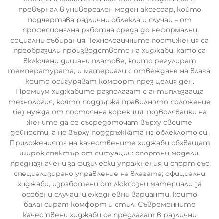
превърнал в универсален моден аксесоар, който
подчертава различни облекла и случаи – от
професионална работна среда до неформални
социални събирания. Технологичните постижения са
преобразили производството на хиджаби, като са
включени дишани платове, които регулират
температурата, и материали с отвеждане на влага,
които осигуряват комфорт през целия ден.
Премиум хиджабите разполагат с антиплъзгаща
технология, която поддържа правилното положение
без нужда от постоянна корекция, позволявайки на
жените да се съсредоточат върху своите
дейности, а не върху поддръжката на облеклото си.
Приложенията на качествените хиджаби обхващат
широк спектър от ситуации: спортни модели,
предназначени за физически упражнения и спорт със
специализирано управление на влагата; официални
хиджаби, изработени от люксозни материали за
особени случаи; и ежедневни варианти, които
балансират комфорт и стил. Съвременните
качествени хиджаби се предлагат в различни