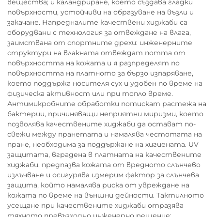
вещества; и каландриране, което създава гладки
повърхности, устойчиви на образуване на възли и
закачане. Напредналите качествени хиджаби са
оборудвани с технология за отвеждане на влага,
заимствана от спортните дрехи: инженерните
структури на влакната отвеждат потта от
повърхността на кожата и я разпределят по
повърхността на платното за бързо изпаряване,
което поддържа носителя сух и удобен по време на
физическа активност или при топло време.
Антимикробните обработки потискат растежа на
бактерии, причиняващи неприятни миризми, което
позволява качествените хиджаби да остават по-
свежи между пранетата и намалява честотата на
пране, необходима за поддържане на хигиената. UV
защитата, вградена в платната на качествените
хиджаби, предпазва кожата от вредното слънчево
излъчване и осигурява измерим фактор за слънчева
защита, който намалява риска от увреждане на
кожата по време на външни дейности. Тактилното
усещане при качествените хиджаби отразява
тяхното превъзходно инженерно решение: