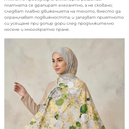
платната се драпират елегантно, а не сковано;
следват плавно движенията на тялото, вместо да
ограничават подвижността; и запазват приятното
си усещане при допир дори след продължително
носене и многократно пране.