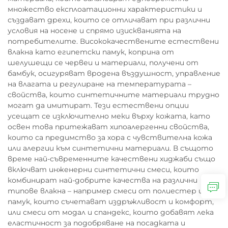
множество експлоатационни характеристики и
създават дрехи, които се отличават при различни
условия на носене и спрямо изискванията на
потребителите. Висококачествените естествени
влакна като египетски памук, коприна от
шелушещи се червеи и материали, получени от
бамбук, осигуряват вродена въздушност, управление
на влагата и регулиране на температурата –
свойства, които синтетичните материали трудно
могат да имитират. Тези естествени опции
усещат се изключително меки върху кожата, като
освен това притежават хипоалергенни свойства,
които са предимство за хора с чувствителна кожа
или алергии към синтетични материали. В същото
време най-съвременните качествени хиджаби също
включват инженерни синтетични смеси, които
комбинират най-добрите качества на различни
типове влакна – например смеси от полиестер и
памук, които съчетават издръжливост и комфорт,
или смеси от модал и спандекс, които добавят лека
еластичност за подобряване на посадката и