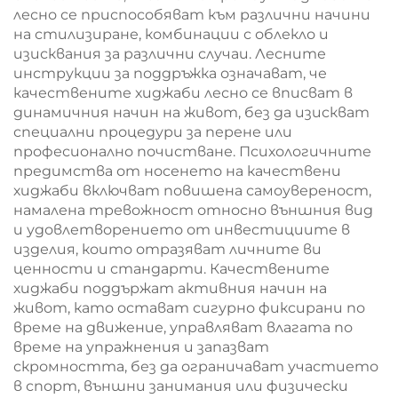
лесно се приспособяват към различни начини
на стилизиране, комбинации с облекло и
изисквания за различни случаи. Лесните
инструкции за поддръжка означават, че
качествените хиджаби лесно се вписват в
динамичния начин на живот, без да изискват
специални процедури за перене или
професионално почистване. Психологичните
предимства от носенето на качествени
хиджаби включват повишена самоувереност,
намалена тревожност относно външния вид
и удовлетворението от инвестициите в
изделия, които отразяват личните ви
ценности и стандарти. Качествените
хиджаби поддържат активния начин на
живот, като остават сигурно фиксирани по
време на движение, управляват влагата по
време на упражнения и запазват
скромността, без да ограничават участието
в спорт, външни занимания или физически