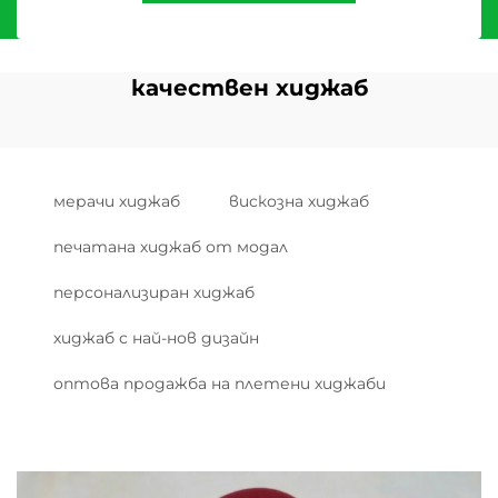
качествен хиджаб
мерачи хиджаб
вискозна хиджаб
печатана хиджаб от модал
персонализиран хиджаб
хиджаб с най-нов дизайн
оптова продажба на плетени хиджаби