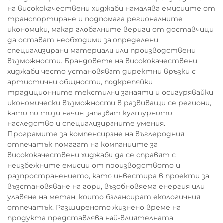
на висококачествени хиджаби намалява емисиите от
транспортиране и подпомага регионалните
икономики, макар глобалните вериги от доставчици
да остават необходими за определени
специализирани материали или производствени
възможности. Брандовете на висококачествени
хиджаби често установяват директни връзки с
артистични общности, подкрепяйки
традиционните текстилни занаяти и осигурявайки
икономически възможности в развиващи се региони,
като по този начин запазват културното
наследство и специализираните умения.
Програмите за компенсиране на въглеродния
отпечатък помагат на компаниите за
висококачествени хиджаби да се справят с
неизбежните емисии от производството и
разпространението, като инвестира в проекти за
възстановяване на гори, възобновяема енергия или
улавяне на метан, които балансират екологичния
отпечатък. Разширеното жизнено време на
продукта представлява най-влиятелната