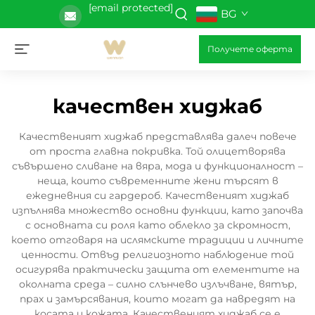
[email protected]
BG
Получете оферта
качествен хиджаб
Качественият хиджаб представлява далеч повече
от проста главна покривка. Той олицетворява
съвършено сливане на вяра, мода и функционалност –
неща, които съвременните жени търсят в
ежедневния си гардероб. Качественият хиджаб
изпълнява множество основни функции, като започва
с основната си роля като облекло за скромност,
което отговаря на ислямските традиции и личните
ценности. Отвъд религиозното наблюдение той
осигурява практически защита от елементите на
околната среда – силно слънчево излъчване, вятър,
прах и замърсявания, които могат да навредят на
косата и кожата. Качественият хиджаб се е