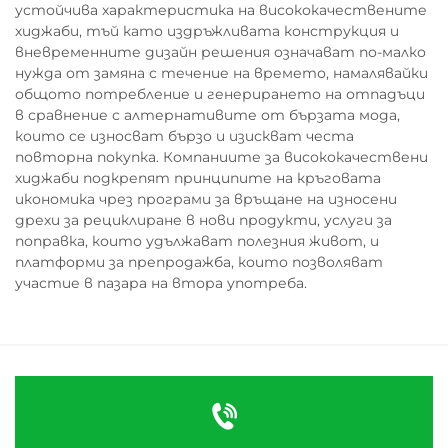
устойчива характеристика на висококачествените
хиджаби, тъй като издръжливата конструкция и
вневременните дизайн решения означават по-малко
нужда от замяна с течение на времето, намалявайки
общото потребление и генерирането на отпадъци
в сравнение с алтернативите от бързата мода,
които се износват бързо и изискват честа
повторна покупка. Компаниите за висококачествени
хиджаби подкрепят принципите на кръговата
икономика чрез програми за връщане на износени
дрехи за рециклиране в нови продукти, услуги за
поправка, които удължават полезния живот, и
платформи за препродажба, които позволяват
участие в пазара на втора употреба.