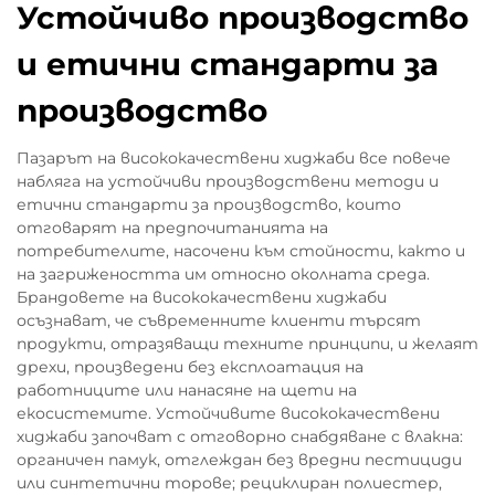
Устойчиво производство
и етични стандарти за
производство
Пазарът на висококачествени хиджаби все повече
набляга на устойчиви производствени методи и
етични стандарти за производство, които
отговарят на предпочитанията на
потребителите, насочени към стойности, както и
на загрижеността им относно околната среда.
Брандовете на висококачествени хиджаби
осъзнават, че съвременните клиенти търсят
продукти, отразяващи техните принципи, и желаят
дрехи, произведени без експлоатация на
работниците или нанасяне на щети на
екосистемите. Устойчивите висококачествени
хиджаби започват с отговорно снабдяване с влакна:
органичен памук, отглеждан без вредни пестициди
или синтетични торове; рециклиран полиестер,