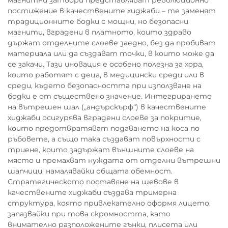
магнитни затвори представляват революционно
постижение в качествените хиджаби – те заменят
традиционните бодки с мощни, но безопасни
магнити, вградени в платното, които здраво
държат отделните слоеве заедно, без да пробиват
материала или да създават точки, в които може да
се закачи. Тази иновация е особено полезна за хора,
които работят с деца, в медицински среди или в
среди, където безопасността при използване на
бодки е от съществено значение. Интегрирането
на вътрешен шал („андърскърф“) в качествените
хиджаби осигурява вградени слоеве за покритие,
които предотвратяват подаването на коса по
ръбовете, а също така създават повърхности с
триене, които задържат външните слоеве на
място и премахват нуждата от отделни вътрешни
шапчици, намалявайки общата обемност.
Стратегическото поставяне на шевове в
качествените хиджаби създава тримерна
структура, която привлекателно оформя лицето,
запазвайки при това скромността, като
внимателно разположените гънки, плисета или