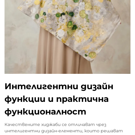
Интелигентни дизайн
функции и практична
функционалност
Качествените хиджаби се отличават чрез
интелигентни дизайн-елементи, които решават