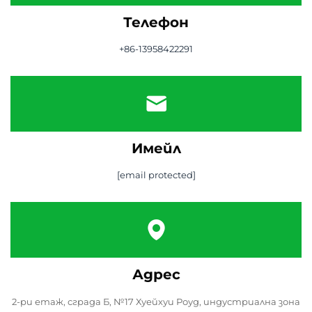
Телефон
+86-13958422291
Имейл
[email protected]
Адрес
2-ри етаж, сграда Б, №17 Хуейхуи Роуд, индустриална зона