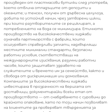
произведен от пластмасови бутилки след употреба,
което отвлича отпадъците от депозити и
океаните; и тенсел, получен от дървесна целулоза,
добита по устойчив начин, чрез затворени цикли,
при които разтворителите се рециклират, а
потреблението на вода се минимизира. Етичното
производство на висококачествени хиджаби
означава партньорства с фабрики, които
осигуряват справедливи заплати, надхвърлящи
местните минимални стандарти, безопасни
работни условия, съответстващи на
международните изисквания, разумни работни
часове, които защитават здравето на
служителите и времето им за семейство, както и
свобода от дискриминация или домогвания.
Компаниите за висококачествени хиджаби
инвестираха в прозрачност на веригата от
доставчици, документирайки всеки етап от
производството — от снабдяването с суровини до
крайното опаковане, като по този начин позволяват
на клиентите да проверяват твърденията за