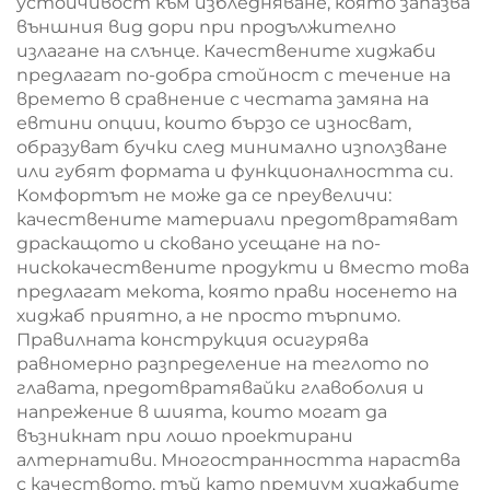
устойчивост към избледняване, която запазва
външния вид дори при продължително
излагане на слънце. Качествените хиджаби
предлагат по-добра стойност с течение на
времето в сравнение с честата замяна на
евтини опции, които бързо се износват,
образуват бучки след минимално използване
или губят формата и функционалността си.
Комфортът не може да се преувеличи:
качествените материали предотвратяват
драскащото и сковано усещане на по-
нискокачествените продукти и вместо това
предлагат мекота, която прави носенето на
хиджаб приятно, а не просто търпимо.
Правилната конструкция осигурява
равномерно разпределение на теглото по
главата, предотвратявайки главоболия и
напрежение в шията, които могат да
възникнат при лошо проектирани
алтернативи. Многостранността нараства
с качеството, тъй като премиум хиджабите