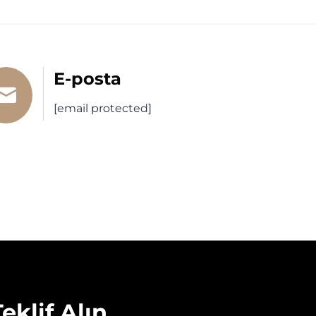
E-posta
[email protected]
eklif Alın