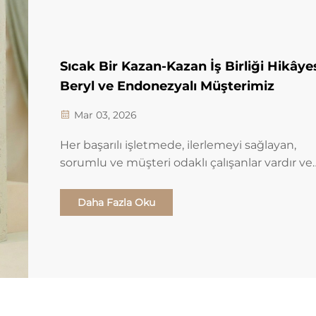
Sıcak Bir Kazan-Kazan İş Birliği Hikâyes
Beryl ve Endonezyalı Müşterimiz
Mar 03, 2026
Her başarılı işletmede, ilerlemeyi sağlayan,
sorumlu ve müşteri odaklı çalışanlar vardır ve
uzun vadeli iş birlikleri kurarlar. Şirketimizde
Beryl, en öne çıkan satış temsilcilerinden birid
Daha Fazla Oku
Yıllardır e...