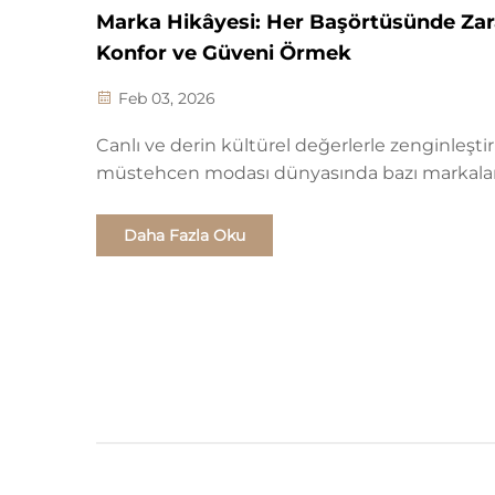
Marka Hikâyesi: Her Başörtüsünde Zar
Konfor ve Güveni Örmek
Feb 03, 2026
Canlı ve derin kültürel değerlerle zenginleştir
müstehcen modası dünyasında bazı markalar
üzerine kurulmuştur; diğerleri ise miras, güv
el sanatına duyulan gerçek bir tutku üzerine 
Daha Fazla Oku
edilmiştir. Şirketimiz bunlardan ikincisidir.
Müslüman başörtüsü sektöründe kökleri derin