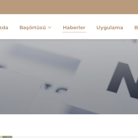
zda
Başörtüsü
Haberler
Uygulama
B