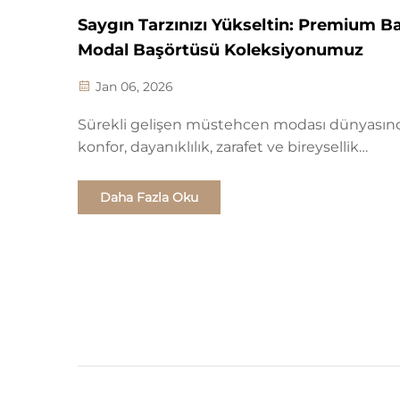
Saygın Tarzınızı Yükseltin: Premium Ba
Modal Başörtüsü Koleksiyonumuz
Jan 06, 2026
Sürekli gelişen müstehcen modası dünyasın
konfor, dayanıklılık, zarafet ve bireysellik
özelliklerini kusursuz şekilde birleştiren parça
bulmak gerçekten bir hazinedir. Bugün, Pr
Daha Fazla Oku
Baskılı Modal Başörtüsü Koleksiyonumuzu
tanıtmaktan gurur duyuyoruz—bir ...