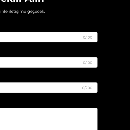
inle iletişime geçecek.
0/100
0/100
0/200