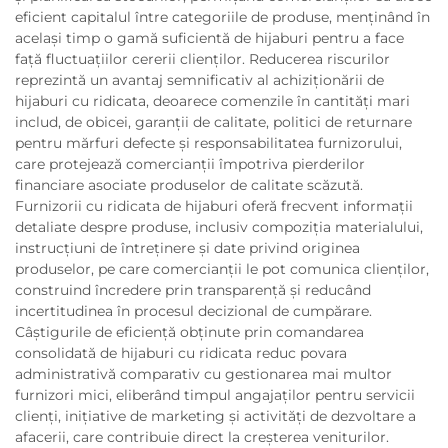
eficient capitalul între categoriile de produse, menținând în
același timp o gamă suficientă de hijaburi pentru a face
față fluctuațiilor cererii clienților. Reducerea riscurilor
reprezintă un avantaj semnificativ al achiziționării de
hijaburi cu ridicata, deoarece comenzile în cantități mari
includ, de obicei, garanții de calitate, politici de returnare
pentru mărfuri defecte și responsabilitatea furnizorului,
care protejează comercianții împotriva pierderilor
financiare asociate produselor de calitate scăzută.
Furnizorii cu ridicata de hijaburi oferă frecvent informații
detaliate despre produse, inclusiv compoziția materialului,
instrucțiuni de întreținere și date privind originea
produselor, pe care comercianții le pot comunica clienților,
construind încredere prin transparență și reducând
incertitudinea în procesul decizional de cumpărare.
Câștigurile de eficiență obținute prin comandarea
consolidată de hijaburi cu ridicata reduc povara
administrativă comparativ cu gestionarea mai multor
furnizori mici, eliberând timpul angajaților pentru servicii
clienți, inițiative de marketing și activități de dezvoltare a
afacerii, care contribuie direct la creșterea veniturilor.