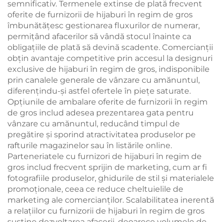
semnificativ. Termenele extinse de plată frecvent
oferite de furnizorii de hijaburi în regim de gros
îmbunătățesc gestionarea fluxurilor de numerar,
permițând afacerilor să vândă stocul înainte ca
obligațiile de plată să devină scadente. Comercianții
obțin avantaje competitive prin accesul la designuri
exclusive de hijaburi în regim de gros, indisponibile
prin canalele generale de vânzare cu amănuntul,
diferențindu-și astfel ofertele în piețe saturate.
Opțiunile de ambalare oferite de furnizorii în regim
de gros includ adesea prezentarea gata pentru
vânzare cu amănuntul, reducând timpul de
pregătire și sporind atractivitatea produselor pe
rafturile magazinelor sau în listările online.
Parteneriatele cu furnizori de hijaburi în regim de
gros includ frecvent sprijin de marketing, cum ar fi
fotografiile produselor, ghidurile de stil și materialele
promoționale, ceea ce reduce cheltuielile de
marketing ale comercianților. Scalabilitatea inerentă
a relațiilor cu furnizorii de hijaburi în regim de gros
susține dezvoltarea afacerii, deoarece volumele de