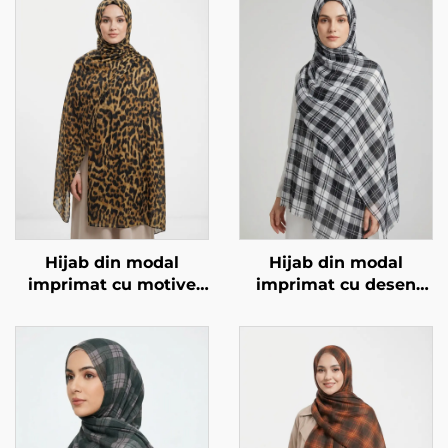
Hijab din modal
Hijab din modal
imprimat cu motive
imprimat cu desen
animale – model
pătrat, negru și alb
leopard