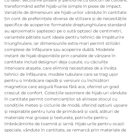
transformând astfel hijab-urile simple în piese de impact.
Variațiile de dimensiuni ale hijab-urilor vândute în cantitate
țin cont de preferințele diverse de stilizare și de necesitățile
specifice de acoperire: formatele dreptunghiulare standard
au aproximativ șaptezeci pe o sută optzeci de centimetri,
variantele pătrate sunt ideale pentru tehnici de împăturire
triunghiulare, iar dimensiunile extra-mari permit stilizări
complexe de înfășurare sau acoperire dublă. Modelele
instant de hijab disponibile prin canalele de vânzare în
cantitate includ designuri deja cusute, cu căciulițe
interioare atașate, care elimină necesitatea de a învăța
tehnici de înfășurare, modele tubulare care se trag ușor
pentru o îmbrăcare rapidă și versiuni cu închizători
magnetice care asigură fixarea fără ace, oferind un grad
crescut de confort. Colecțiile sezoniere de hijab-uri vândute
în cantitate permit comercianților să alinieze stocul cu
condițiile meteo și ciclurile de modă, oferind opțiuni ușoare
și respirabile pentru luna de primăvară și vară, alături de
materiale mai groase și texturate, potrivite pentru
îmbrăcăminte de toamnă și iarnă. Hijab-urile pentru ocazii
speciale, vândute în cantitate, se remarcă prin materiale de