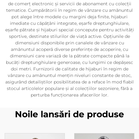
de comerț electronic și servicii de abonament cu colecții
tematice. Cumpărătorii în regim de vânzare cu amănuntul
pot alege între modele cu margini deja finite, hijaburi
imediate cu căpățâni integrate, eșarfe dreptunghiulare,
eșarfe pătrate și hijaburi special concepute pentru activități
sportive, destinate stilurilor de viață active. Opțiunile de
dimensiuni disponibile prin canalele de vânzare cu
amănuntul acoperă diverse preferințe de acoperire, cu
dimensiuni care variază de la pătrate compacte până la
bucăți dreptunghiulare generoase, cu lungimi ce depășesc
doi metri. Furnizorii de calitate de hijaburi în regim de
vânzare cu amănuntul mențin niveluri constante de stoc,
asigurând detailiștilor posibilitatea de a reface în mod fiabil
stocul articolelor populare și al colecțiilor sezoniere, fără a
perturba funcționarea afacerilor lor.
Noile lansări de produse