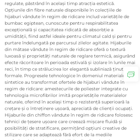
regulate, păstrând în același timp atracția estetică.
Opțiunile din fibre naturale disponibile în colecțiile de
hijaburi vândute în regim de ridicare includ varietățile de
bumbac egiptean, cunoscute pentru respirabilitatea
excepțională și capacitatea ridicată de absorbție a
umidității, fiind astfel ideale pentru climatul cald și pentru
purtare îndelungată pe parcursul zilelor agitate. Hijaburile
din mătase vândute în regim de ridicare oferă o textură
luxoasă și proprietăți naturale de reglare termică, asigurând
efecte răcoritoare în perioada estivală și izolare în lunile mai
reci, în timp ce strălucirea lor elegantă subliniază ținutele
formale. Progresele tehnologice în domeniul materialelor
sintetice au transformat ofertele de hijaburi vândute în
regim de ridicare: amestecurile de poliester integrate cu
tehnologia microfibrilor imită proprietățile materialelor
naturale, oferind în același timp o rezistență superioară la
crețare și o întreținere ușoară, apreciată de clienții ocupați.
Hijaburile din chiffon vândute în regim de ridicare folosesc
tehnici de țesere ușoare care creează mișcare fluidă și
posibilități de stratificare, permițând opțiuni creative de
stilizare care se adaptează fără efort de la mediile