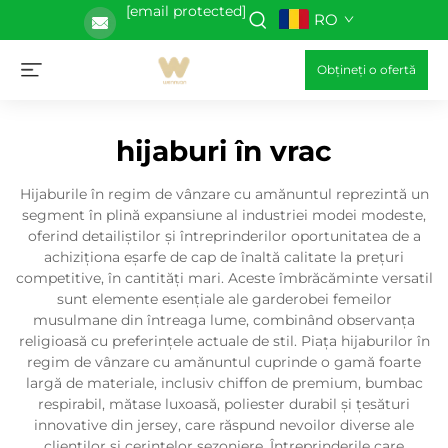
[email protected]
RO
Obțineți o ofertă
hijaburi în vrac
Hijaburile în regim de vânzare cu amănuntul reprezintă un
segment în plină expansiune al industriei modei modeste,
oferind detailiștilor și întreprinderilor oportunitatea de a
achiziționa eșarfe de cap de înaltă calitate la prețuri
competitive, în cantități mari. Aceste îmbrăcăminte versatil
sunt elemente esențiale ale garderobei femeilor
musulmane din întreaga lume, combinând observanța
religioasă cu preferințele actuale de stil. Piața hijaburilor în
regim de vânzare cu amănuntul cuprinde o gamă foarte
largă de materiale, inclusiv chiffon de premium, bumbac
respirabil, mătase luxoasă, poliester durabil și țesături
innovative din jersey, care răspund nevoilor diverse ale
clienților și cerințelor sezoniere. Întreprinderile care