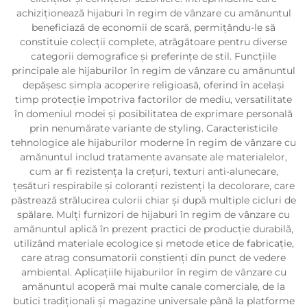
achiziționează hijaburi în regim de vânzare cu amănuntul
beneficiază de economii de scară, permițându-le să
constituie colecții complete, atrăgătoare pentru diverse
categorii demografice și preferințe de stil. Funcțiile
principale ale hijaburilor în regim de vânzare cu amănuntul
depășesc simpla acoperire religioasă, oferind în același
timp protecție împotriva factorilor de mediu, versatilitate
în domeniul modei și posibilitatea de exprimare personală
prin nenumărate variante de styling. Caracteristicile
tehnologice ale hijaburilor moderne în regim de vânzare cu
amănuntul includ tratamente avansate ale materialelor,
cum ar fi rezistența la crețuri, texturi anti-alunecare,
țesături respirabile și coloranți rezistenți la decolorare, care
păstrează strălucirea culorii chiar și după multiple cicluri de
spălare. Mulți furnizori de hijaburi în regim de vânzare cu
amănuntul aplică în prezent practici de producție durabilă,
utilizând materiale ecologice și metode etice de fabricație,
care atrag consumatorii conștienți din punct de vedere
ambiental. Aplicațiile hijaburilor în regim de vânzare cu
amănuntul acoperă mai multe canale comerciale, de la
butici tradiționali și magazine universale până la platforme