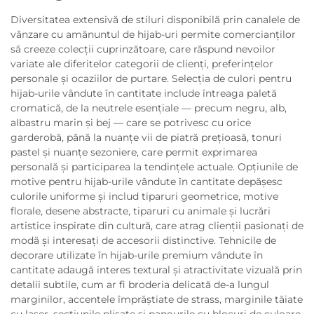
Diversitatea extensivă de stiluri disponibilă prin canalele de
vânzare cu amănuntul de hijab-uri permite comercianților
să creeze colecții cuprinzătoare, care răspund nevoilor
variate ale diferitelor categorii de clienți, preferințelor
personale și ocaziilor de purtare. Selecția de culori pentru
hijab-urile vândute în cantitate include întreaga paletă
cromatică, de la neutrele esențiale — precum negru, alb,
albastru marin și bej — care se potrivesc cu orice
garderobă, până la nuanțe vii de piatră prețioasă, tonuri
pastel și nuanțe sezoniere, care permit exprimarea
personală și participarea la tendințele actuale. Opțiunile de
motive pentru hijab-urile vândute în cantitate depășesc
culorile uniforme și includ tiparuri geometrice, motive
florale, desene abstracte, tiparuri cu animale și lucrări
artistice inspirate din cultură, care atrag clienții pasionați de
modă și interesați de accesorii distinctive. Tehnicile de
decorare utilizate în hijab-urile premium vândute în
cantitate adaugă interes textural și atractivitate vizuală prin
detalii subtile, cum ar fi broderia delicată de-a lungul
marginilor, accentele împrăștiate de strass, marginile tăiate
cu laser, secțiunile plisate și panourile cu blocuri de culoare,