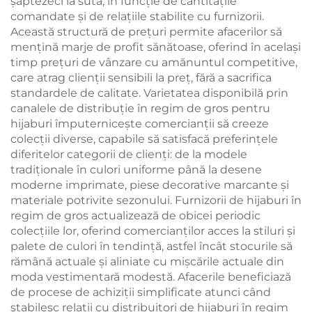
șaptezeci la sută, în funcție de cantitățile
comandate și de relațiile stabilite cu furnizorii.
Această structură de prețuri permite afacerilor să
mențină marje de profit sănătoase, oferind în același
timp prețuri de vânzare cu amănuntul competitive,
care atrag clienții sensibili la preț, fără a sacrifica
standardele de calitate. Varietatea disponibilă prin
canalele de distribuție în regim de gros pentru
hijaburi împuternicește comercianții să creeze
colecții diverse, capabile să satisfacă preferințele
diferitelor categorii de clienți: de la modele
tradiționale în culori uniforme până la desene
moderne imprimate, piese decorative marcante și
materiale potrivite sezonului. Furnizorii de hijaburi în
regim de gros actualizează de obicei periodic
colecțiile lor, oferind comercianților acces la stiluri și
palete de culori în tendință, astfel încât stocurile să
rămână actuale și aliniate cu mișcările actuale din
moda vestimentară modestă. Afacerile beneficiază
de procese de achiziții simplificate atunci când
stabilesc relații cu distribuitori de hijaburi în regim