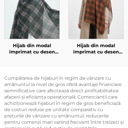
Hijab din modal
Hijab din modal
imprimat cu desen
imprimat cu desen
pătrat, verde
pătrat, brun închis
Cumpărarea de hijaburi în regim de vânzare cu
amănuntul la nivel de gros oferă avantaje financiare
semnificative care afectează direct profitabilitatea
afacerii și eficiența operațională. Comercianții care
achiziționează hijaburi în regim de gros beneficiază
de costuri reduse pe unitate comparativ cu
prețurile de vânzare cu amănuntul, reducerile
pentru comenzi mari variind frecvent între treizeci și