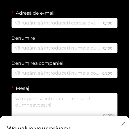
Adresă de e-mail
0/100
Denumire
0/100
Denumirea companiei
0/200
Mesaj
0/1000
We value your privacy