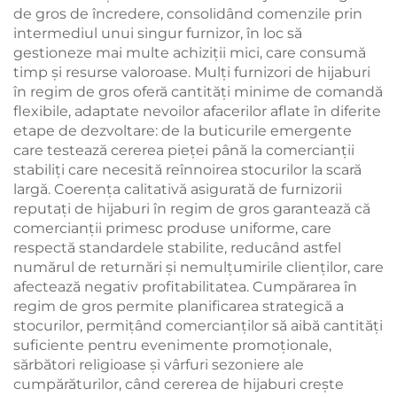
de gros de încredere, consolidând comenzile prin
intermediul unui singur furnizor, în loc să
gestioneze mai multe achiziții mici, care consumă
timp și resurse valoroase. Mulți furnizori de hijaburi
în regim de gros oferă cantități minime de comandă
flexibile, adaptate nevoilor afacerilor aflate în diferite
etape de dezvoltare: de la buticurile emergente
care testează cererea pieței până la comercianții
stabiliți care necesită reînnoirea stocurilor la scară
largă. Coerența calitativă asigurată de furnizorii
reputați de hijaburi în regim de gros garantează că
comercianții primesc produse uniforme, care
respectă standardele stabilite, reducând astfel
numărul de returnări și nemulțumirile clienților, care
afectează negativ profitabilitatea. Cumpărarea în
regim de gros permite planificarea strategică a
stocurilor, permițând comercianților să aibă cantități
suficiente pentru evenimente promoționale,
sărbători religioase și vârfuri sezoniere ale
cumpărăturilor, când cererea de hijaburi crește