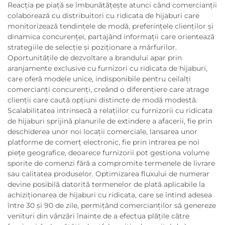
Reacția pe piață se îmbunătățește atunci când comercianții
colaborează cu distribuitori cu ridicata de hijaburi care
monitorizează tendințele de modă, preferințele clienților și
dinamica concurenței, partajând informații care orientează
strategiile de selecție și poziționare a mărfurilor.
Oportunitățile de dezvoltare a brandului apar prin
aranjamente exclusive cu furnizori cu ridicata de hijaburi,
care oferă modele unice, indisponibile pentru ceilalți
comercianți concurenți, creând o diferențiere care atrage
clienții care caută opțiuni distincte de modă modestă.
Scalabilitatea intrinsecă a relațiilor cu furnizorii cu ridicata
de hijaburi sprijină planurile de extindere a afacerii, fie prin
deschiderea unor noi locații comerciale, lansarea unor
platforme de comerț electronic, fie prin intrarea pe noi
piețe geografice, deoarece furnizorii pot gestiona volume
sporite de comenzi fără a compromite termenele de livrare
sau calitatea produselor. Optimizarea fluxului de numerar
devine posibilă datorită termenelor de plată aplicabile la
achiziționarea de hijaburi cu ridicata, care se întind adesea
între 30 și 90 de zile, permițând comercianților să genereze
venituri din vânzări înainte de a efectua plățile către