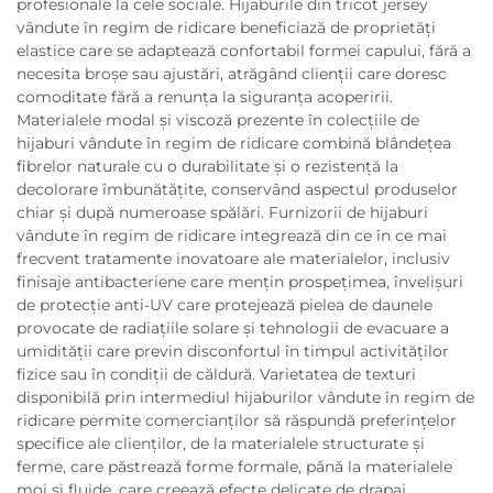
profesionale la cele sociale. Hijaburile din tricot jersey
vândute în regim de ridicare beneficiază de proprietăți
elastice care se adaptează confortabil formei capului, fără a
necesita broșe sau ajustări, atrăgând clienții care doresc
comoditate fără a renunța la siguranța acoperirii.
Materialele modal și viscoză prezente în colecțiile de
hijaburi vândute în regim de ridicare combină blândețea
fibrelor naturale cu o durabilitate și o rezistență la
decolorare îmbunătățite, conservând aspectul produselor
chiar și după numeroase spălări. Furnizorii de hijaburi
vândute în regim de ridicare integrează din ce în ce mai
frecvent tratamente inovatoare ale materialelor, inclusiv
finisaje antibacteriene care mențin prospețimea, învelișuri
de protecție anti-UV care protejează pielea de daunele
provocate de radiațiile solare și tehnologii de evacuare a
umidității care previn disconfortul în timpul activităților
fizice sau în condiții de căldură. Varietatea de texturi
disponibilă prin intermediul hijaburilor vândute în regim de
ridicare permite comercianților să răspundă preferințelor
specifice ale clienților, de la materialele structurate și
ferme, care păstrează forme formale, până la materialele
moi și fluide, care creează efecte delicate de drapaj.