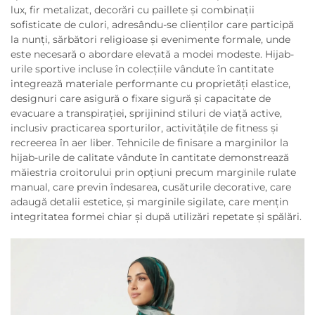
lux, fir metalizat, decorări cu paillete și combinații
sofisticate de culori, adresându-se clienților care participă
la nunți, sărbători religioase și evenimente formale, unde
este necesară o abordare elevată a modei modeste. Hijab-
urile sportive incluse în colecțiile vândute în cantitate
integrează materiale performante cu proprietăți elastice,
designuri care asigură o fixare sigură și capacitate de
evacuare a transpirației, sprijinind stiluri de viață active,
inclusiv practicarea sporturilor, activitățile de fitness și
recreerea în aer liber. Tehnicile de finisare a marginilor la
hijab-urile de calitate vândute în cantitate demonstrează
măiestria croitorului prin opțiuni precum marginile rulate
manual, care previn îndesarea, cusăturile decorative, care
adaugă detalii estetice, și marginile sigilate, care mențin
integritatea formei chiar și după utilizări repetate și spălări.