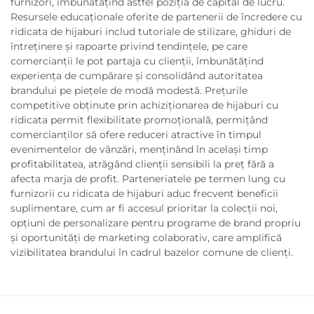
furnizori, îmbunătățind astfel poziția de capital de lucru.
Resursele educaționale oferite de partenerii de încredere cu
ridicata de hijaburi includ tutoriale de stilizare, ghiduri de
întreținere și rapoarte privind tendințele, pe care
comercianții le pot partaja cu clienții, îmbunătățind
experiența de cumpărare și consolidând autoritatea
brandului pe piețele de modă modestă. Prețurile
competitive obținute prin achiziționarea de hijaburi cu
ridicata permit flexibilitate promoțională, permițând
comercianților să ofere reduceri atractive în timpul
evenimentelor de vânzări, menținând în același timp
profitabilitatea, atrăgând clienții sensibili la preț fără a
afecta marja de profit. Parteneriatele pe termen lung cu
furnizorii cu ridicata de hijaburi aduc frecvent beneficii
suplimentare, cum ar fi accesul prioritar la colecții noi,
opțiuni de personalizare pentru programe de brand propriu
și oportunități de marketing colaborativ, care amplifică
vizibilitatea brandului în cadrul bazelor comune de clienți.